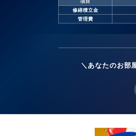
項目
修繕積立金
管理費
＼あなたのお部