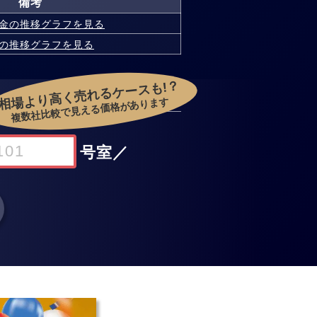
備考
金の
推移グラフを見る
の
推移グラフを見る
相場より高く売れるケースも!？
複数社比較で見える価格があります
号室
／