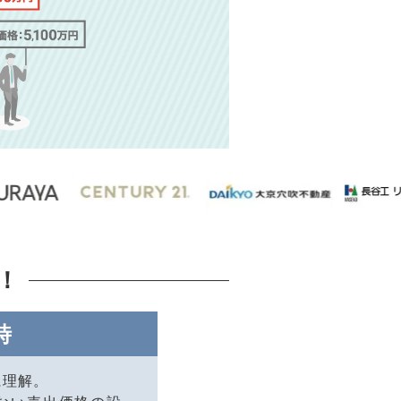
！
時
に理解。