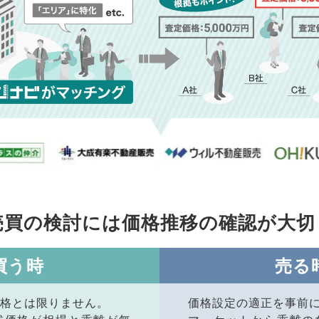
売買の検討には価格推移の
確認が大切
買う時
売る
格とは限りません。
価格設定の適正を事前