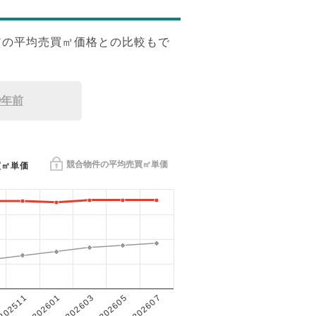
アの平均売買㎡価格との比較もで
9年前
競合物件の平均売買㎡単価
買㎡単価
202601
202605
202511
202603
202607