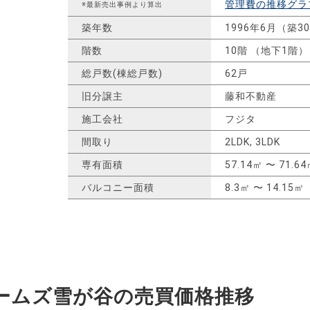
管理費の推移グラ
※最新売出事例より算出
築年数
1996年6月（築3
階数
10階 （地下1階）
総戸数(棟総戸数)
62戸
旧分譲主
藤和不動産
施工会社
フジタ
間取り
2LDK, 3LDK
専有面積
57.14㎡ 〜 71.6
バルコニー面積
8.3㎡ 〜 14.15㎡
ームズ雪が谷の
売買価格推移