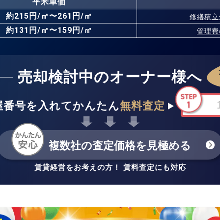
平米単価
約215円/㎡〜261円/㎡
修繕積立
約131円/㎡〜159円/㎡
管理費
売却検討中のオーナー様へ
屋番号を入れてかんたん
無料査定
複数社の査定価格を見極める
賃貸経営をお考えの方！ 賃料査定にも対応