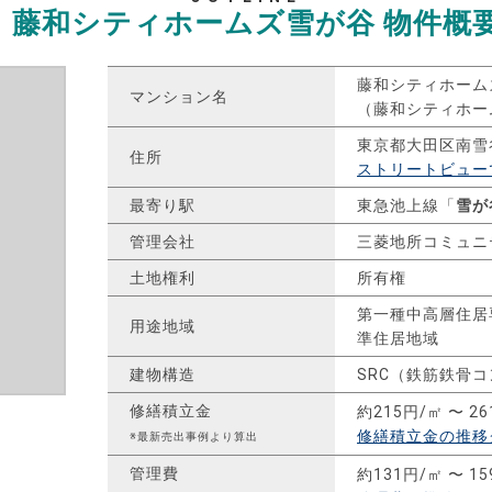
藤和シティホームズ雪が谷
物件概
藤和シティホーム
マンション名
（藤和シティホー
東京都大田区南雪
住所
ストリートビュー
最寄り駅
東急池上線「
雪が
管理会社
三菱地所コミュニ
土地権利
所有権
第一種中高層住居
用途地域
準住居地域
建物構造
SRC（鉄筋鉄骨
修繕積立金
約215円/㎡ 〜 2
修繕積立金の推移
※最新売出事例より算出
管理費
約131円/㎡ 〜 1