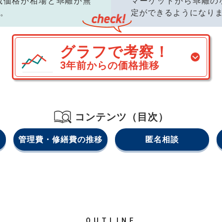
載価格が相場と乖離が無
マーケットから乖離の
。
定ができるようになり
グラフで考察！
3年前からの価格推移
コンテンツ（目次）
管理費・修繕費の推移
匿名相談
OUTLINE