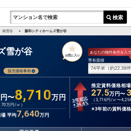
検索
南雪谷
藤和シティホームズ雪が谷
ズ雪が谷
あなたの物件条件を入
専有面積
販売価格事例
推定賃料価格相
8,710
27.5
万円〜
万円〜
万円
3年前比
（
3,716
円/㎡〜
4,25
%
34.4
+
.70
万円/㎡）
※3年前の賃料価格
7,640
場 平均
万円