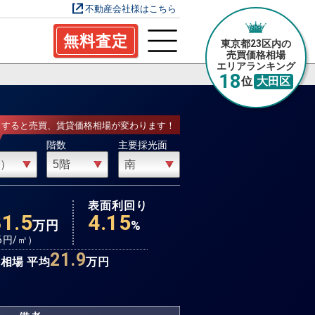
不動産会社様はこちら
無料査定
東京都23区内の
売買価格相場
エリアランキング
18
位
大田区
力すると売買、賃貸価格相場が変わります！
階数
主要採光面
場
表面利回り
31.5
4.15
万円
%
6
円/㎡）
21.9
相場 平均
万円