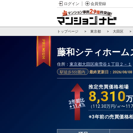
ログイン
会員登録
トップページ
東京都
大田区
藤和シティホーム
住所：
東京都大田区南雪谷１丁目２－１
駅徒歩5分圏内
最終更新日：
2026/08/08
推定売買価格相場
8,310
3年前比
%
11.4
+
（
112.30
万円/㎡〜
117
※3年前の売買価格相