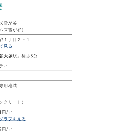
要
ズ雪が谷
ムズ雪が谷）
谷１丁目２－１
で見る
谷大塚
駅」徒歩5分
ティ
専用地域
コンクリート）
61円/㎡
グラフを見る
59円/㎡