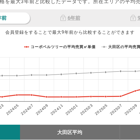
格を最大
3
年前と比較したデータです。所在エリアの平均
年前
6年前
会員登録をすることで最大9年前から比較することができます
コーポベルツリーの平均売買㎡単価
大田区の平均売
202503
202405
202507
202409
202501
03
202505
202407
202509
202411
大田区平均