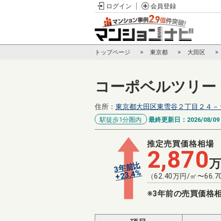
ログイン
会員登録
トップページ
東京都
大田区
コーポベルツリー
住所：
東京都大田区東雪谷２丁目２４－
駅徒歩1分圏内
最終更新日：
2026/08/09
推定売買価格相場
2,870
3年前比
%
23.4
+
（
62.40
万円/㎡〜
66.7
※3年前の売買価格相