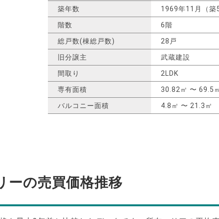
築年数
1969年11月（築
階数
6階
総戸数(棟総戸数)
28戸
旧分譲主
武蔵建設
間取り
2LDK
専有面積
30.82㎡ 〜 69.5
バルコニー面積
4.8㎡ 〜 21.3㎡
リーの
売買価格推移