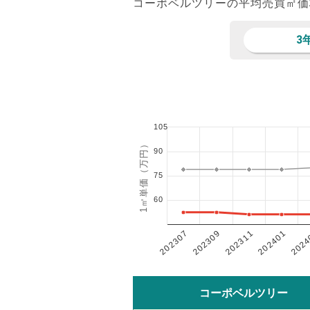
コーポベルツリーの平均売買㎡価
3
105
1㎡単価（万円）
90
75
60
202401
202307
202311
2024
202309
コーポベルツリー