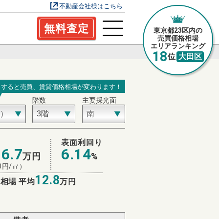
不動産会社様はこちら
無料査定
東京都23区内の
売買価格相場
エリアランキング
18
位
大田区
力すると売買、賃貸価格相場が変わります！
階数
主要採光面
場
表面利回り
16.7
6.14
万円
%
0
円/㎡）
12.8
相場 平均
万円