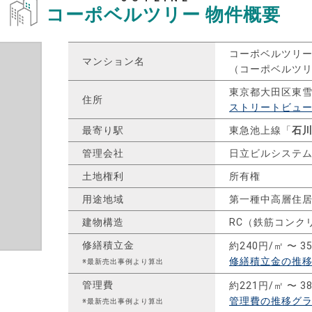
コーポベルツリー
物件概要
コーポベルツリ
マンション名
（コーポベルツ
東京都大田区東
住所
ストリートビュ
最寄り駅
東急池上線「
石
管理会社
日立ビルシステ
土地権利
所有権
用途地域
第一種中高層住
建物構造
RC（鉄筋コンク
修繕積立金
約240円/㎡ 〜 3
修繕積立金の推
※最新売出事例より算出
管理費
約221円/㎡ 〜 3
管理費の推移グ
※最新売出事例より算出