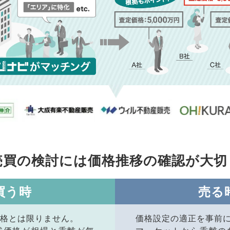
売買の検討には価格推移の
確認が大切
買う時
売る
格とは限りません。
価格設定の適正を事前