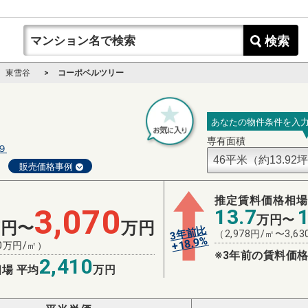
検索
東雪谷
コーポベルツリー
あなたの物件条件を入
専有面積
９
販売価格事例
推定賃料価格相
3,070
13.7
万円〜
万円〜
万円
3年前比
（
2,978
円/㎡〜
3,63
%
18.9
+
0
万円/㎡）
※3年前の賃料価格
2,410
場 平均
万円