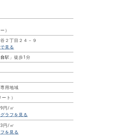
ー
リー）
雪谷２丁目２４－９
ーで見る
川台
駅」徒歩1分
ム
居専用地域
リート）
59円/㎡
移グラフを見る
83円/㎡
ラフを見る