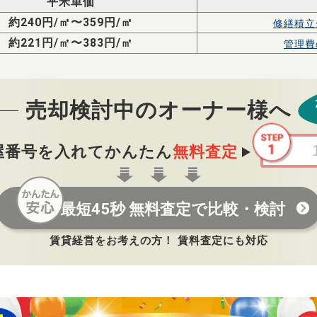
平米単価
約240円/㎡〜359円/㎡
修繕積立
約221円/㎡〜383円/㎡
管理費
売却検討中のオーナー様へ
屋番号を入れてかんたん
無料査定
最短45秒 無料査定で比較・検討
賃貸経営をお考えの方！ 賃料査定にも対応