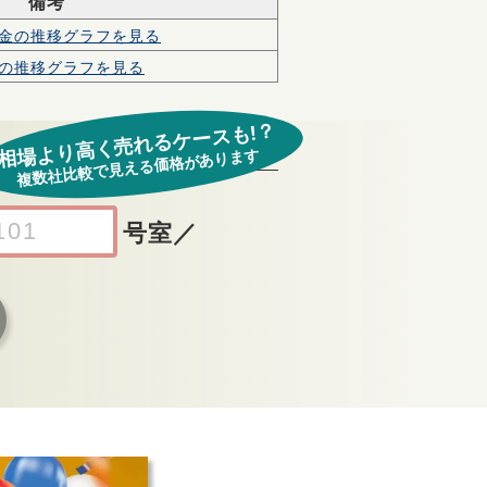
備考
金の
推移グラフを見る
の
推移グラフを見る
相場より高く売れるケースも!？
複数社比較で見える価格があります
号室
／