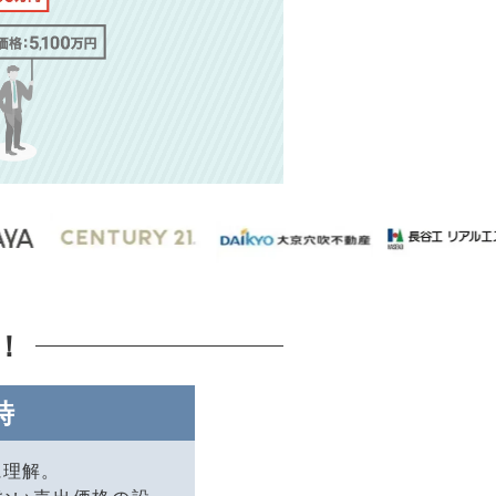
！
時
に理解。