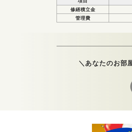
項目
修繕積立金
管理費
＼あなたのお部