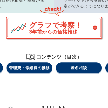
載価格が相場と乖離が無
マーケットから乖離の
。
定ができるようになり
グラフで考察！
3年前からの価格推移
コンテンツ（目次）
管理費・修繕費の推移
匿名相談
OUTLINE