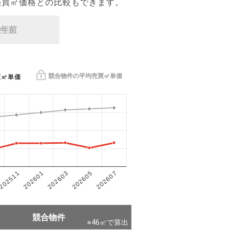
売買㎡価格との比較もできます。
9年前
競合物件の平均売買㎡単価
買㎡単価
202601
202605
202511
202603
202607
競合物件
※
46
㎡で算出