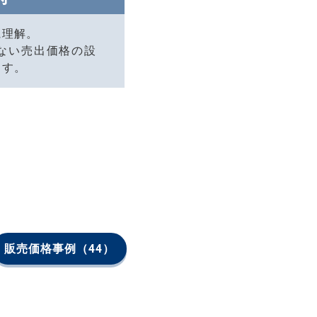
に理解。
ない売出価格の設
ます。
販売価格事例
（44）