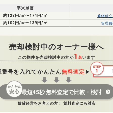
平米単価
約128円/㎡〜174円/㎡
修繕積立
約102円/㎡〜139円/㎡
管理費
売却検討中のオーナー様へ
1
この物件を売却検討中の方が
名
います
屋番号を入れてかんたん
無料査定
最短45秒 無料査定で比較・検討
賃貸経営をお考えの方！ 賃料査定にも対応