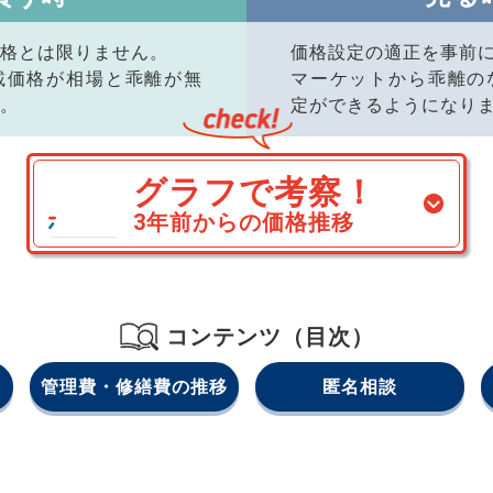
格とは限りません。
価格設定の適正を事前
載価格が相場と乖離が無
マーケットから乖離の
。
定ができるようになり
グラフで考察！
3年前からの価格推移
コンテンツ（目次）
管理費・修繕費の推移
匿名相談