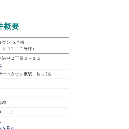
件概要
ウン12号棟
トタウン１２号棟）
南港中２丁目３－１２
る
ポートタウン東
駅」徒歩2分
地域
リート）
㎡
フを見る