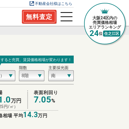
不動産会社様はこちら
無料査定
大阪24区内の
売買価格相場
エリアランキング
24
位
住之江区
力すると売買、賃貸価格相場が変わります！
階数
主要採光面
場
表面利回り
1.0
7.05
万円
%
25
円/㎡）
14.3
格相場 平均
万円