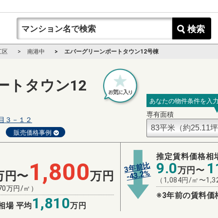
検索
江区
南港中
エバーグリーンポートタウン12号棟
ートタウン12
あなたの物件条件を入
専有面積
目３－１２
販売価格事例
推定賃料価格相
1,800
9.0
1
3年前比
万円〜
%
43.2
万円〜
万円
-
（
1,084
円/㎡〜
1,3
70
万円/㎡）
※3年前の賃料価
1,810
相場 平均
万円