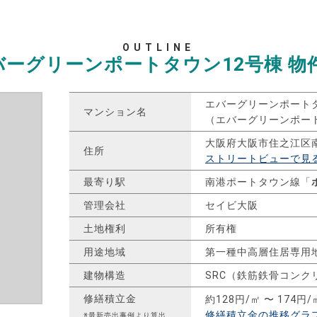
OUTLINE
バーグリーンポートタウン12号棟
物
エバーグリーンポートタ
マンション名
（エバーグリーンポー
大阪府大阪市住之江区
住所
ストリートビューで見
最寄り駅
南港ポートタウン線「
管理会社
セイビ大阪
土地権利
所有権
用途地域
第一種中高層住居専用
建物構造
SRC（鉄筋鉄骨コンク
修繕積立金
約128円/㎡ 〜 174円/
修繕積立金の推移グラ
※最新売出事例より算出