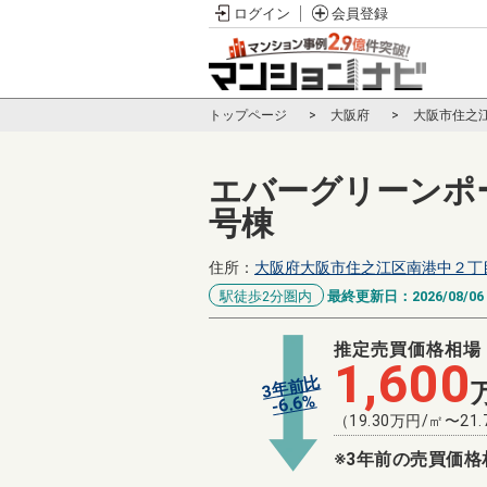
ログイン
会員登録
トップページ
大阪府
大阪市住之
エバーグリーンポ
号棟
住所：
大阪府大阪市住之江区南港中２丁
駅徒歩2分圏内
最終更新日：
2026/08/06
推定売買価格相場
1,600
3年前比
%
6.6
-
（
19.30
万円/㎡〜
21.
※3年前の売買価格