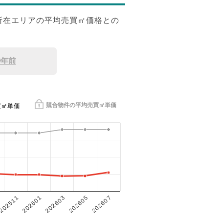
所在エリアの平均売買㎡価格との
9年前
競合物件の平均売買㎡単価
買㎡単価
202601
202605
202511
202603
202607