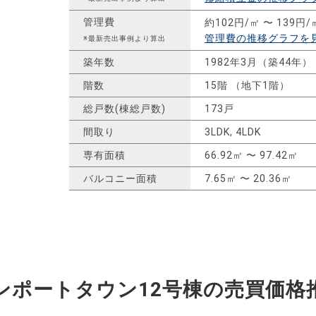
管理費
約102円/㎡ 〜 139円/
管理費の推移グラフを
※最新売出事例より算出
築年数
1982年3月（築44年）
階数
15階 （地下1階）
総戸数(棟総戸数)
173戸
間取り
3LDK, 4LDK
専有面積
66.92㎡ 〜 97.42㎡
バルコニー面積
7.65㎡ 〜 20.36㎡
ンポートタウン12号棟の
売買価格