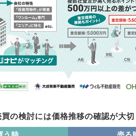
売買の検討には価格推移の
確認が大切
買う時
売る