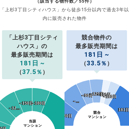
（該当する物件数／55件）
「上杉3丁目シティハウス」から徒歩15分以内で過去3年以
内に販売された物件
「上杉3丁目シティ
競合物件の
ハウス」の
最多販売期間は
181日 ~
最多販売期間は
181日 ~
33.5
（
％
）
37.5
（
％
）
~120日
~120日
~150日
~150日
~90日
~90日
~180日
~180日
~…
~…
~150日
~150日
~180日
~180日
~12…
~12…
181日
181日
競合
~30日
~30日
マンション
当該
マンション
60日
60日