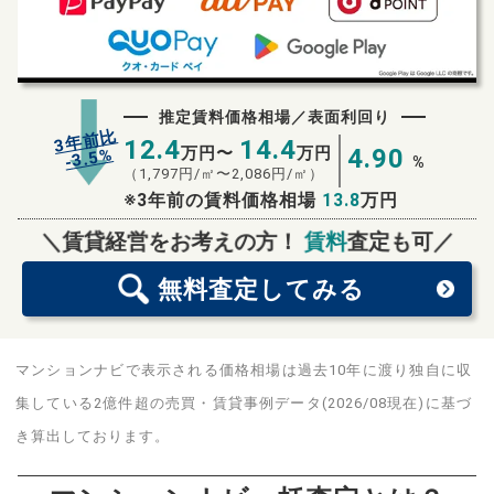
推定賃料価格相場／表面利回り
3年前比
12.4
14.4
万円〜
万円
4.90
%
3.5
-
%
（
1,797
円/㎡〜
2,086
円/㎡）
※3年前の賃料価格相場
13.8
万円
無料査定
スタート！
＼賃貸経営をお考えの方！
賃料
査定も可／
無料査定
してみる
マンションナビで表示される価格相場は過去10年に渡り独自に収
集している2億件超の売買・賃貸事例データ(2026/08現在)に基づ
き算出しております。