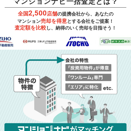
マンションナビ一括査定とは？
2,500
全国
店舗
の提携会社から、あなたの
売却を得意
マンション
とする会社をご提案！
査定額を比較
し、納得のいく売却を目指そう！