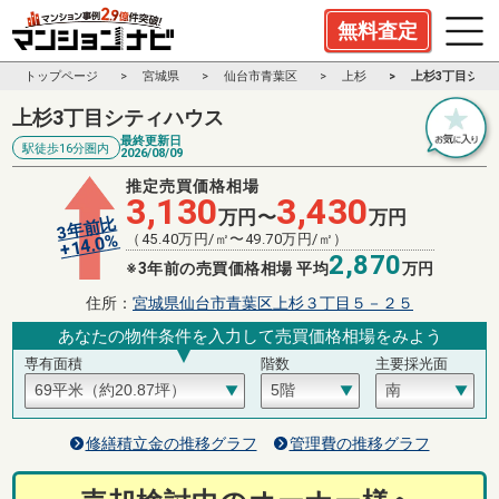
無料査定
トップページ
宮城県
仙台市青葉区
上杉
上杉3丁目シテ
上杉3丁目シティハウス
最終更新日
駅徒歩16分圏内
2026/08/09
推定売買価格相場
3,130
3,430
万円〜
万円
3年前比
%
（
45.40
万円/㎡〜
49.70
万円/㎡）
14.0
+
2,870
※3年前の売買価格相場 平均
万円
住所：
宮城県仙台市青葉区上杉３丁目５－２５
あなたの物件条件を入力して売買価格相場をみよう
専有面積
階数
主要採光面
修繕積立金の推移グラフ
管理費の推移グラフ