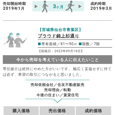
売却開始時期
成約時期
3
ヶ月
2019
1
2019
3
年
月
年
月
【宮城県仙台市青葉区】
プラウド錦上杉通り
■
専有面積／81〜90㎡
■
階数／7階
【投稿日：2022年09月10日】
今から売却を考えている人に伝えたいこと
専任媒介は絶対にやめた方がいいです。 幅広く妥協せずに待て
ば必ず、希望の取引につながると思いました。
売却依頼会社／住友不動産販売
売却理由／転勤
今後の住まい／賃貸住宅
購入価格
売出価格
成約価格