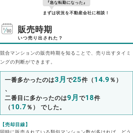
『急な転勤になった』
まずは状況を不動産会社に相談！
販売時期
いつ売り出された？
競合マンションの販売時期を知ることで、売り出すタイミ
ングの判断ができます。
3月
25
14.9
一番多かったのは
で
件（
％）
、
9月
18
二番目に多かったのは
で
件
10.7
（
％） でした。
【売却目線】
同時に販売されている類似マンション数が多ければ、どう