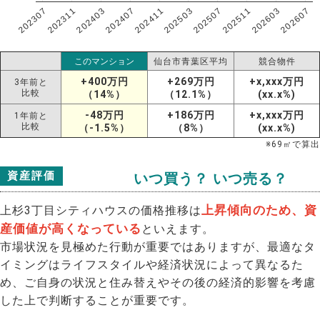
202307
202607
202603
202511
202507
202503
202411
202407
202403
202311
このマンション
仙台市青葉区平均
競合物件
+400万円
+269万円
+x,xxx万円
3年前と
比較
（14%）
（12.1%）
(xx.x%)
-48万円
+186万円
+x,xxx万円
1年前と
比較
（-1.5%）
（8%）
(xx.x%)
※
69
㎡で算出
資産評価
いつ買う？ いつ売る？
上昇傾向のため、資
上杉3丁目シティハウスの価格推移は
産価値が高くなっている
といえます。
市場状況を見極めた行動が重要ではありますが、最適なタ
イミングはライフスタイルや経済状況によって異なるた
め、ご自身の状況と住み替えやその後の経済的影響を考慮
した上で判断することが重要です。