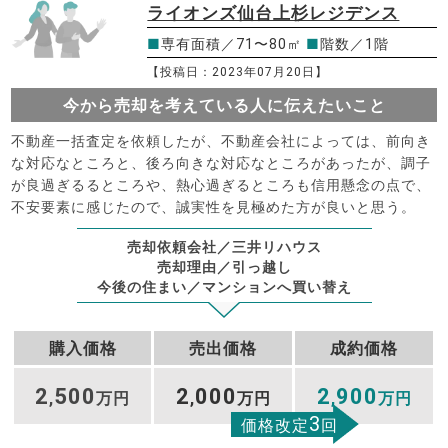
ライオンズ仙台上杉レジデンス
■
専有面積／71〜80㎡
■
階数／1階
【投稿日：2023年07月20日】
今から売却を考えている人に伝えたいこと
不動産一括査定を依頼したが、不動産会社によっては、前向き
な対応なところと、後ろ向きな対応なところがあったが、調子
が良過ぎるるところや、熱心過ぎるところも信用懸念の点で、
不安要素に感じたので、誠実性を見極めた方が良いと思う。
売却依頼会社／三井リハウス
売却理由／引っ越し
今後の住まい／マンションへ買い替え
購入価格
売出価格
成約価格
2
500
2
000
2
900
,
万円
,
万円
,
万円
3
価格改定
回