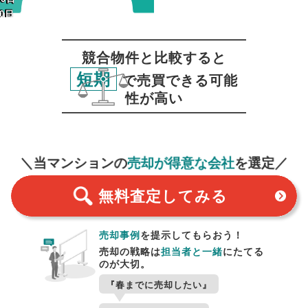
0日
30日
競合物件と比較すると
短期
で売買できる可能
性が高い
無料査定
スタート！
＼当マンションの
売却が得意な会社
を選定／
無料査定
してみる
売却事例
を提示してもらおう！
売却の戦略は
担当者と一緒
にたてる
のが大切。
『春までに売却したい』