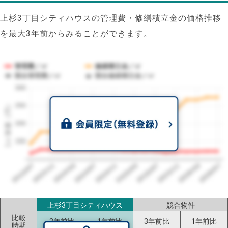
上杉3丁目シティハウスの管理費・修繕積立金の価格推移
を最大3年前からみることができます。
管理費／㎡
修繕積立金／㎡
競合管理費／㎡
競合修繕積立金／㎡
300
1㎡単価（円）
250
200
150
2023/07
2026/07
2026/03
2025/11
2025/07
2025/03
2024/11
2024/07
2024/03
2023/11
上杉3丁目シティハウス
競合物件
比較
3年前比
1年前比
3年前比
1年前比
時期