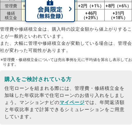
管理費
+6円（+5%）
-2円（-2%）
+2円（+1%）
+8円（+6%）
修繕
+130円
+64円
+46円
+31円
積立金
（+90%）
（+30%）
（+29%）
（+18%）
管理費や修繕積立金は、購入時の設定金額から値上がりするこ
とが一般的といわれています。
また、大幅に管理や修繕積立金が変動している場合は、管理会
社が変わった可能性があります。
※管理費・修繕積立金については売出事例を元に平均値を算出し表示してお
ります。
購入をご検討されている方
住宅ローンを組まれる際には、管理費・修繕積立金を
加味した年収比率で住宅ローンのお借り入れをしまし
ょう。
マンションナビの
マイページ
では、年間返済額
と年収比率まで計算できるシミュレーションをご用意
しています。