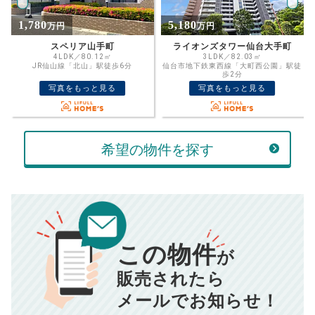
%
5,180
1,299
万円
万円
住宅ローン
資金計画のために査定額や希望売却価
金利
ライオンズタワー仙台大手町
宮町ハイツ〜弊社売主×フルリノベ×仙台駅徒歩圏内〜
格を入力して活用するのもおすすめ◎
3LDK／82.03㎡
2LDK／50.22㎡
仙台市地下鉄東西線「大町西公園」駅徒
JR仙山線「東照宮」駅徒歩15分
売却価格
残債
歩2分
万円
写真をもっと見る
写真をもっと見る
ボーナス
万円
万円
返済金額
計算する
希望の物件を探す
万円
頭金
売却にかかる費用
手元に残るお金は
00
000
返済シミュレーション計算結果
万円
万円
この物件
■仲介手数料／
00
万円
が
834
毎月の支払額
■売買契約書印紙／
0
万円
円
■抵当権抹消費用／
0
万円
販売されたら
10,005
メールでお知らせ！
年間の支払額
円
※購入価格よりも売却価格が高い場合、譲渡所得税が発生する
場合がございます。詳しくは最寄りの税務署などにご確認く