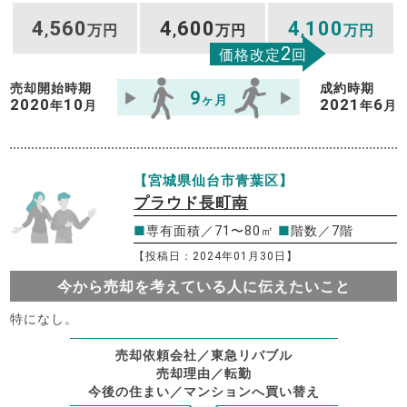
4
560
4
600
4
100
,
万円
,
万円
,
万円
2
価格改定
回
売却開始時期
成約時期
9
ヶ月
2020
10
2021
6
年
月
年
月
【宮城県仙台市青葉区】
プラウド長町南
■
専有面積／71〜80㎡
■
階数／7階
【投稿日：2024年01月30日】
今から売却を考えている人に伝えたいこと
特になし。
売却依頼会社／東急リバブル
売却理由／転勤
今後の住まい／マンションへ買い替え