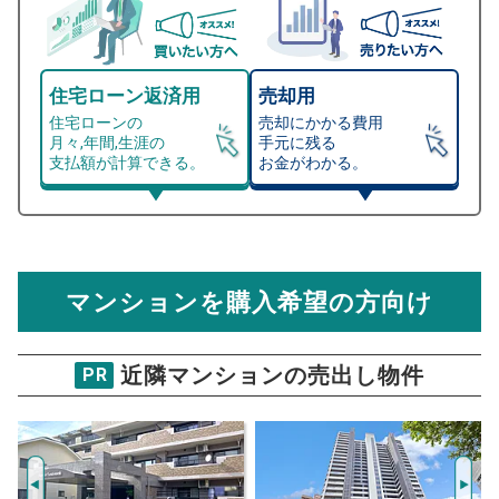
住宅ローン返済用
売却用
住宅ローンの
売却にかかる費用
月々,年間,生涯の
手元に残る
支払額が計算できる。
お金がわかる。
マンション売却シミュレーター
総支払額シミュレーション
住宅ローンの月々、年間、生涯の支払額が
マンション売却シミュレーターでは、売却価格と残債額
計算できます。
から
売却にかかる諸経費が自動で算出され、手元に残る
金額がわかります。
マンションを購入希望の方向け
万円
売却価格 参考値
購入希望
物件価格
近隣マンションの売出し物件
PR
上杉3丁目シティハウス
試算条件 69㎡・5階
年
ご希望の
3113
返済期間
推定売却価格：
万円