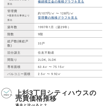
修繕積立金の推移グラフを見る
算出
管理費
約107円/㎡ 〜 128円/㎡
※最新売出事例より
管理費の推移グラフを見る
算出
築年数
1997年1月（築29年）
階数
9階
総戸数(棟総戸
33戸
数)
旧分譲主
住友不動産
間取り
2LDK, 3LDK
専有面積
63.4㎡ 〜 75.15㎡
バルコニー面積
2.5㎡ 〜 9.92㎡
上杉3丁目シティハウスの
売買価格推移
過去と比べると？