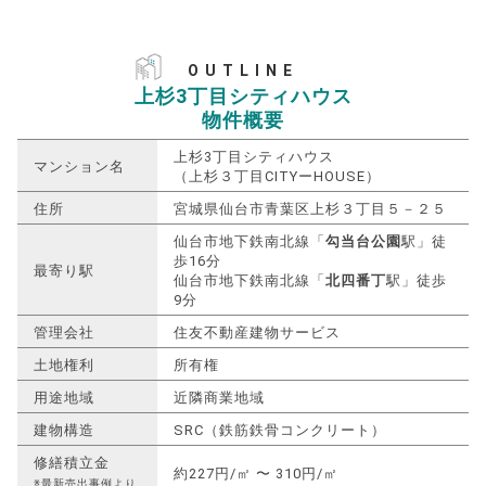
OUTLINE
上杉3丁目シティハウス
物件概要
上杉3丁目シティハウス
マンション名
（上杉３丁目CITYーHOUSE）
住所
宮城県仙台市青葉区上杉３丁目５－２５
仙台市地下鉄南北線「
勾当台公園
駅」徒
歩16分
最寄り駅
仙台市地下鉄南北線「
北四番丁
駅」徒歩
9分
管理会社
住友不動産建物サービス
土地権利
所有権
用途地域
近隣商業地域
建物構造
SRC（鉄筋鉄骨コンクリート）
修繕積立金
約227円/㎡ 〜 310円/㎡
※最新売出事例より