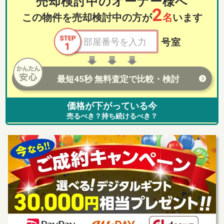
売却検討中のオーナー様へ
2
この物件を売却検討中の方が
名
います
号室
最短45秒 無料査定で比較・検討
価格が下がっている今
売るべき？持ち続けるべき？