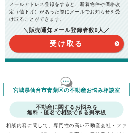
ださい。
メールアドレス登録をすると、
新着物件や価格改
※シミュレーター結果はあくまでも概算であり、手残り金額を
100,050
総支払額
保証するものではございません。
円
定（値下げ）があった際に
メールでお知らせを受
※上記売却費用には、住所変更登記の費用、引っ越し費用、住
宅ローンの一括繰上返済の手数料等は含まれておりませんの
け取ることができます。
で予めご了承ください。
【注意事項】
※仲介手数料は宅地建物取引業法で定められた上限で計算して
＼販売通知メール登録者数
0
人／
おります。（物件価格×3%＋6万円＋消費税）
このシミュレーターは元利均等返済方式で試算しています。
このシミュレーターは、四捨五入にて計算しております。
このシミュレーターはお借り入れの全期間で金利が変わらない設
受け取る
定です。
このシミュレーターでの結果は、お借り入れを保証するものでは
ありません。
このシミュレーターをご利用された方の、いかなる損害について
も当社は一切責任を負いませんので、ご了承ください。
住宅ローンの種類によって、年収負担率は異なります。一般的に
年収の20～25%以内が年間のローン返済額の割合とされており
ますが、お借り入れの際に各金融機関にご相談ください。
会員マイページでは
宮城県仙台市青葉区の不動産お悩み相談室
修繕費・管理費の計算もできます
不動産に関するお悩みを
無料・匿名で相談できる掲示板
相談内容に関して、専門性の高い不動産会社・ファ