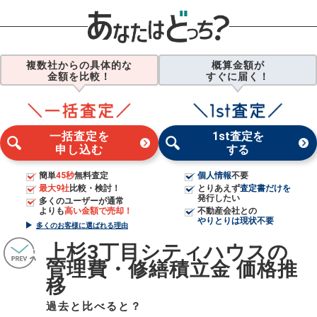
複数社からの具体的な
概算金額が
金額を比較！
すぐに届く！
一括査定を
1st査定を
申し込む
する
簡単
45秒
無料査定
個人情報
不要
最大9社
比較・検討！
とりあえず
査定書だけを
発行したい
多くのユーザーが通常
よりも
高い金額で売却！
不動産会社との
やりとりは現状不要
多くのお客様に選ばれる理由
上杉3丁目シティハウスの
管理費・修繕積立金 価格推
移
過去と比べると？