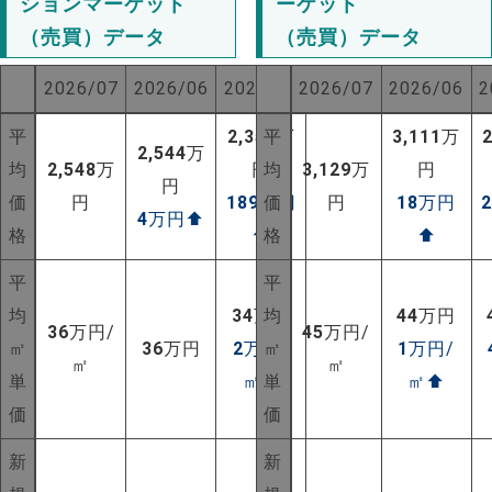
ションマーケット
ーケット
（売買）データ
（売買）データ
2026/07
2026/06
2025/07
2026/07
2026/06
2
平
2,359
平
万
3,111
万
2,544
万
均
2,548
万
円
均
3,129
万
円
円
価
円
189
万円
価
円
18
万円
4
万円
⬆
格
⬆
格
⬆
平
平
均
34
万円
均
44
万円
36
万円/
45
万円/
㎡
36
万円
2
万円/
㎡
1
万円/
㎡
㎡
単
㎡
⬆
単
㎡
⬆
価
価
NEW!
新
新