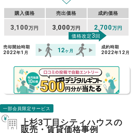
購入価格
売出価格
成約価格
3
100
3
000
2
700
,
万円
,
万円
,
万円
3
価格改定
回
売却開始時期
成約時期
12
ヶ月
2022
1
2022
12
年
月
年
月
一部会員限定サービス
上杉3丁目シティハウスの
販売・賃貸価格事例