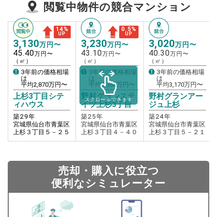
閲覧中物件の競合マンション
14
%
0.5
%
UP
UP
3,130
3,230
3,020
万円〜
万円〜
万円〜
45.40
43.10
40.30
万円〜
万円〜
万円〜
（㎡）
（㎡）
（㎡）
3年前の価格相場
3年前の価格相場
3年前の価格相場
は
は
は
平均
2,870
万円〜
平均
3,360
万円〜
平均
3,170
万円〜
上杉3丁目シテ
野村グランステ
野村グランアー
スクロールできます
ィハウス
イツ上杉3丁目
ジュ上杉
築
29
年
築
25
年
築
24
年
宮城県仙台市青葉区
宮城県仙台市青葉区
宮城県仙台市青葉区
上杉３丁目５－２５
上杉３丁目４－４０
上杉３丁目５－２１
売却・購入に役立つ
便利なシミュレーター