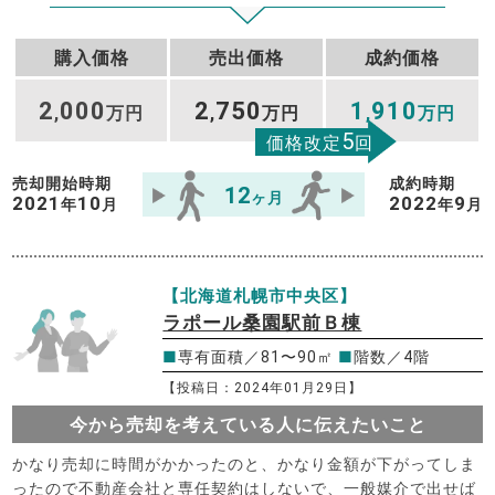
購入価格
売出価格
成約価格
2
000
2
750
1
910
,
万円
,
万円
,
万円
5
価格改定
回
売却開始時期
成約時期
12
ヶ月
2021
10
2022
9
年
月
年
月
【北海道札幌市中央区】
ラポール桑園駅前Ｂ棟
■
専有面積／81〜90㎡
■
階数／4階
【投稿日：2024年01月29日】
今から売却を考えている人に伝えたいこと
かなり売却に時間がかかったのと、かなり金額が下がってしま
ったので不動産会社と専任契約はしないで、一般媒介で出せば