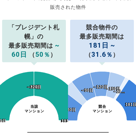
販売された物件
「プレジデント札
競合物件の
幌」の
最多販売期間は
~
181日 ~
最多販売期間は
60日
50
31.6
（
％
）
（
％
）
~120日
~120日
~90日
~90日
~120日
~120日
~150日
~150日
~90日
~90日
~18…
~18…
181
181
当該
競合
~30日
~30日
マンション
マンション
0日
30日
~180日
181日~
~180日
181日~