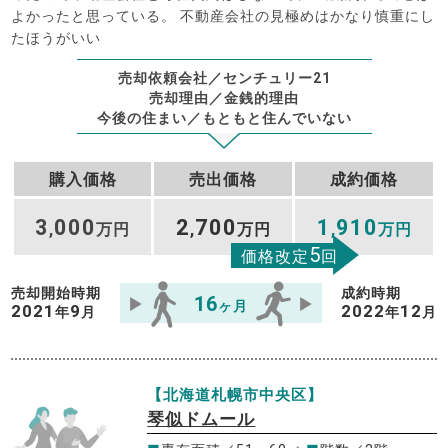
よかったと思っている。 不動産会社の見極めはかなり慎重にし
たほうがいい
売却依頼会社／センチュリー21
売却理由／金銭的理由
今後の住まい／もともと住んでいない
購入価格
売出価格
成約価格
3
000
2
700
1
910
,
万円
,
万円
,
万円
5
価格改定
回
売却開始時期
成約時期
16
ヶ月
2021
9
2022
12
年
月
年
月
【北海道札幌市中央区】
琴似ドムール