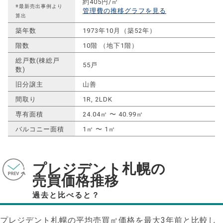
約405円/㎡
※最新売出事例より
管理費の推移グラフを見る
算出
築年数
1973年10月（築52年）
階数
10階 （地下1階）
総戸数(棟総戸
55戸
数)
旧分譲主
山善
間取り
1R, 2LDK
専有面積
24.04㎡ 〜 40.99㎡
バルコニー面積
1㎡ 〜 1㎡
プレジデント札幌の
売買価格推移
過去と比べると？
プレジデント札幌の平均売買㎡価格を最大
3
年前と比較し