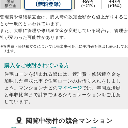
修繕
+132円
+74円
+59円
+47円
積立金
（+236%）
（+65%）
（+21%）
（+16%）
管理費や修繕積立金は、購入時の設定金額から値上がりするこ
とが一般的といわれています。
また、大幅に管理や修繕積立金が変動している場合は、管理会
社が変わった可能性があります。
※管理費・修繕積立金については売出事例を元に平均値を算出し表示してお
ります。
購入をご検討されている方
住宅ローンを組まれる際には、管理費・修繕積立金を
加味した年収比率で住宅ローンのお借り入れをしまし
ょう。
マンションナビの
マイページ
では、年間返済額
と年収比率まで計算できるシミュレーションをご用意
しています。
閲覧中物件の競合マンション