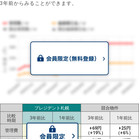
3年前からみることができます。
管理費／㎡
修繕積立金／㎡
競合管理費／㎡
競合修繕積立金／㎡
480
1㎡単価（円）
360
240
120
2023/07
2026/07
2026/03
2025/11
2025/07
2025/03
2024/11
2024/07
2024/03
2023/11
プレジデント札幌
競合物件
比較
3年前比
1年前比
3年前比
1年前比
時期
+290円
+172円
+69円
+25円
管理費
（+252%）
（+74%）
（+19%）
（+6%）