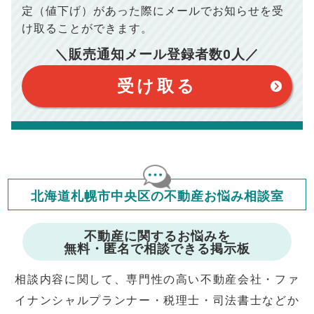
100,050
総支払額
保証するものではございません。
円
定（値下げ）があった際に
メールでお知らせを受
※上記売却費用には、住所変更登記の費用、引っ越し費用、住
宅ローンの一括繰上返済の手数料等は含まれておりませんの
け取ることができます。
で予めご了承ください。
【注意事項】
※仲介手数料は宅地建物取引業法で定められた上限で計算して
＼販売通知メール登録者数
0
人／
おります。（物件価格×3%＋6万円＋消費税）
このシミュレーターは元利均等返済方式で試算しています。
このシミュレーターは、四捨五入にて計算しております。
このシミュレーターはお借り入れの全期間で金利が変わらない設
受け取る
定です。
このシミュレーターでの結果は、お借り入れを保証するものでは
ありません。
このシミュレーターをご利用された方の、いかなる損害について
も当社は一切責任を負いませんので、ご了承ください。
住宅ローンの種類によって、年収負担率は異なります。一般的に
年収の20～25%以内が年間のローン返済額の割合とされており
ますが、お借り入れの際に各金融機関にご相談ください。
会員マイページでは
北海道札幌市中央区の不動産お悩み相談室
修繕費・管理費の計算もできます
不動産に関するお悩みを
無料・匿名で相談できる掲示板
相談内容に関して、専門性の高い不動産会社・ファ
イナンシャルプランナー・税理士・司法書士などか