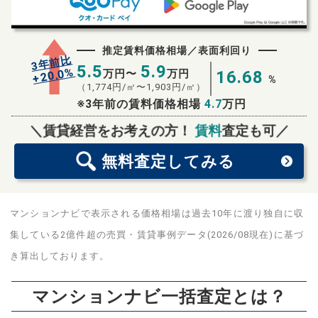
推定賃料価格相場／表面利回り
3年前比
5.5
5.9
%
20.0
万円〜
万円
16.68
+
%
（
1,774
円/㎡〜
1,903
円/㎡）
※3年前の賃料価格相場
4.7
万円
無料査定
スタート！
＼賃貸経営をお考えの方！
賃料
査定も可／
無料査定
してみる
マンションナビで表示される価格相場は過去10年に渡り独自に収
集している2億件超の売買・賃貸事例データ(2026/08現在)に基づ
き算出しております。
マンションナビ一括査定とは？