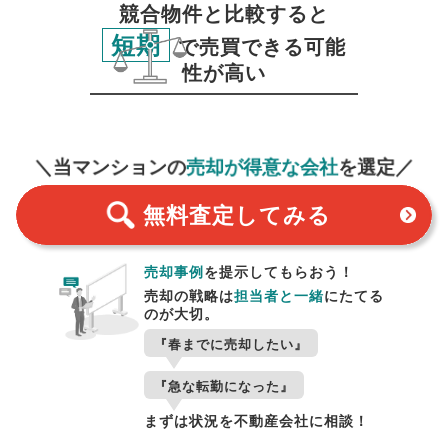
競合物件と比較すると
短期
で売買できる可能
性が高い
無料査定
スタート！
＼当マンションの
売却が得意な会社
を選定／
無料査定
してみる
売却事例
を提示してもらおう！
売却の戦略は
担当者と一緒
にたてる
のが大切。
『春までに売却したい』
『急な転勤になった』
まずは状況を不動産会社に相談！