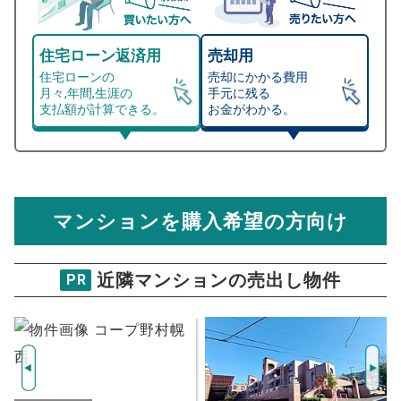
住宅ローン返済用
売却用
住宅ローンの
売却にかかる費用
月々,年間,生涯の
手元に残る
支払額が計算できる。
お金がわかる。
マンション売却シミュレーター
総支払額シミュレーション
住宅ローンの月々、年間、生涯の支払額が
マンション売却シミュレーターでは、売却価格と残債額
計算できます。
から
売却にかかる諸経費が自動で算出され、手元に残る
金額がわかります。
マンションを購入希望の方向け
万円
売却価格 参考値
購入希望
物件価格
近隣マンションの売出し物件
PR
プレジデント札幌
試算条件 31㎡・5階
年
ご希望の
386
返済期間
推定売却価格：
万円