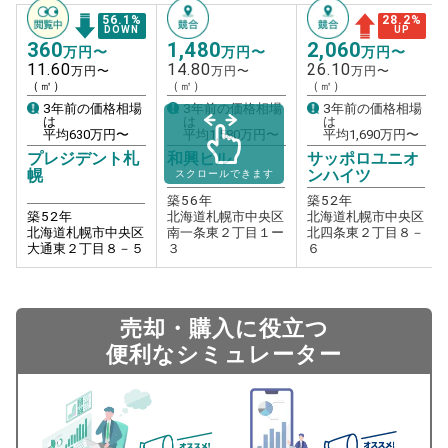
56.1
%
28.2
%
DOWN
UP
360
1,480
2,060
万円〜
万円〜
万円〜
11.60
14.80
26.10
万円〜
万円〜
万円〜
（㎡）
（㎡）
（㎡）
3年前の価格相場
3年前の価格相場
3年前の価格相場
は
は
は
平均
630
万円〜
平均
1,580
万円〜
平均
1,690
万円〜
プレジデント札
和興ビル
サッポロユニオ
幌
ンハイツ
スクロールできます
築
56
年
築
52
年
築
52
年
北海道札幌市中央区
北海道札幌市中央区
北海道札幌市中央区
南一条東２丁目１ー
北四条東２丁目８－
大通東２丁目８－５
３
６
売却・購入に役立つ
便利なシミュレーター