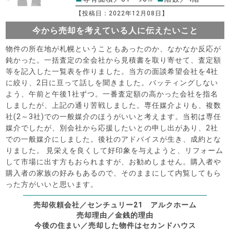
【投稿日：2022年12月08日】
今から売却を考えている人に伝えたいこと
物件の所在地が札幌ということもあったのか、なかなか反応が
鈍かった。一括査定の全会社から見積書を取り寄せて、査定額
等を記入した一覧表を作りました。当方の面談希望会社を4社
に絞り、2日に亘って話しを聞きました。バッティングしない
よう、午前と午後1社ずつ。一番査定額の高かった会社を指名
しましたが、上記の通り苦戦しました。専任媒介よりも、複数
社(2～3社)での一般媒介のほうがいいと考えます。当初は専任
媒介でしたが、別会社から応援したいとの申し出があり、2社
での一般媒介にしました。後社のアドバイスが生き、成約とな
りました。 見栄えを良くして好印象を与えようと、リフォーム
して市場に出す方もおられますが、お勧めしません。購入者や
購入者の家族の好みもあるので、そのままにして内覧してもら
った方がいいと思います。
売却依頼会社／センチュリー21 アルクホーム
売却理由／金銭的理由
今後の住まい／売却した物件はセカンドハウス