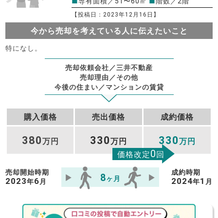
■
専有面積／51〜60㎡
■
階数／2階
【投稿日：2023年12月16日】
今から売却を考えている人に伝えたいこと
特になし。
売却依頼会社／三井不動産
売却理由／その他
今後の住まい／マンションの賃貸
購入価格
売出価格
成約価格
380
330
330
万円
万円
万円
0
価格改定
回
売却開始時期
成約時期
8
ヶ月
2023
6
2024
1
年
月
年
月