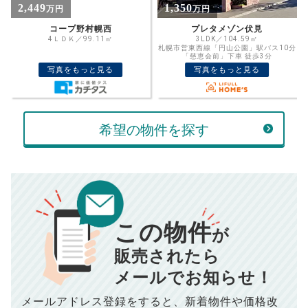
%
1,350
1,899
万円
万円
住宅ローン
資金計画のために査定額や希望売却価
金利
プレタメゾン伏見
オリンピア大通西１８丁目マンション
格を入力して活用するのもおすすめ◎
3LDK／104.59㎡
3ＬＤＫ／74.66㎡
札幌市営東西線「円山公園」駅バス10分
売却価格
残債
「慈恵会前」下車 徒歩3分
万円
写真をもっと見る
写真をもっと見る
ボーナス
万円
万円
返済金額
計算する
希望の物件を探す
万円
頭金
売却にかかる費用
手元に残るお金は
00
000
返済シミュレーション計算結果
万円
万円
この物件
■仲介手数料／
00
万円
が
834
毎月の支払額
■売買契約書印紙／
0
万円
円
■抵当権抹消費用／
0
万円
販売されたら
10,005
メールでお知らせ！
年間の支払額
円
※購入価格よりも売却価格が高い場合、譲渡所得税が発生する
場合がございます。詳しくは最寄りの税務署などにご確認く
ださい。
メールアドレス登録をすると、
新着物件や価格改
※シミュレーター結果はあくまでも概算であり、手残り金額を