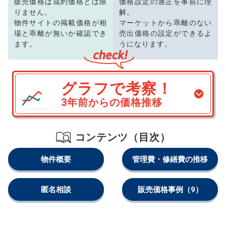
販売価格は成約価格とは限
価格設定の適正を事前に理
りません。
解。
物件サイトの掲載価格が相
マーケットから乖離のない
場と乖離が無いか確認でき
売出価格の設定ができるよ
ます。
うになります。
グラフで考察！
3年前からの価格推移
コンテンツ（目次）
物件概要
管理費・修繕費の推移
匿名相談
販売価格事例
（9）