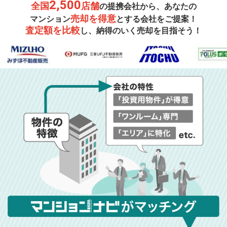
2,500
全国
店舗
の提携会社から、あなたの
売却を得意
マンション
とする会社をご提案！
査定額を比較
し、納得のいく売却を目指そう！