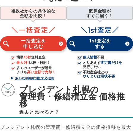
複数社からの具体的な
概算金額が
金額を比較！
すぐに届く！
一括査定を
1st査定を
申し込む
する
簡単
45秒
無料査定
個人情報
不要
最大9社
比較・検討！
とりあえず
査定書だけを
発行したい
多くのユーザーが通常
よりも
高い金額で売却！
不動産会社との
やりとりは現状不要
多くのお客様に選ばれる理由
プレジデント札幌の
管理費・修繕積立金 価格推
移
過去と比べると？
プレジデント札幌の管理費・修繕積立金の価格推移を最大