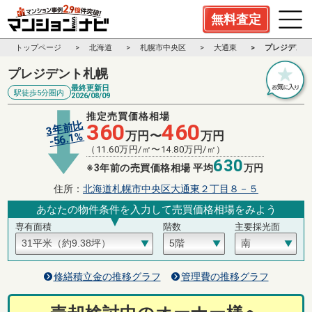
無料査定
トップページ
北海道
札幌市中央区
大通東
プレジデント
プレジデント札幌
最終更新日
駅徒歩5分圏内
2026/08/09
推定売買価格相場
3年前比
360
460
万円〜
万円
%
56.1
-
（
11.60
万円/㎡〜
14.80
万円/㎡）
630
※3年前の売買価格相場 平均
万円
住所：
北海道札幌市中央区大通東２丁目８－５
あなたの物件条件を入力して売買価格相場をみよう
専有面積
階数
主要採光面
修繕積立金の推移グラフ
管理費の推移グラフ