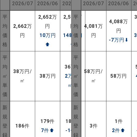
2026/07
2026/06
2025/07
2026/07
2026/06
2
平
2,652
万
2,514
平
万
4,088
万
均
2,662
万
円
円
均
4,081
万
円
価
円
10
万円
148
万円
価
円
-7
万円
⬇
格
⬆
⬆
格
平
平
均
36
万円
均
38
万円/
58
万円/
㎡
38
万円
2
万円/
㎡
58
万円
㎡
㎡
単
㎡
⬆
単
価
価
新
新
NEW!
規
規
179
件
187
件
1
件
登
186
件
登
3
件
NEW!
7
件
⬆
-1
件
⬇
2
件
⬆
録
録