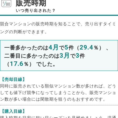
販売時期
いつ売り出された？
競合マンションの販売時期を知ることで、売り出すタイミ
ングの判断ができます。
4月
5
29.4
一番多かったのは
で
件（
％） 、
3月
3
二番目に多かったのは
で
件
17.6
（
％） でした。
【売却目線】
同時に販売されている類似マンション数が多ければ、どう
しても値下げ競争になってしまうことから、販売マンショ
ン数が多い場合には閑散期を狙うのもおすすめです。
【購入目線】
購入時期を目安に狙い目シーズンを見極めましょう。流通