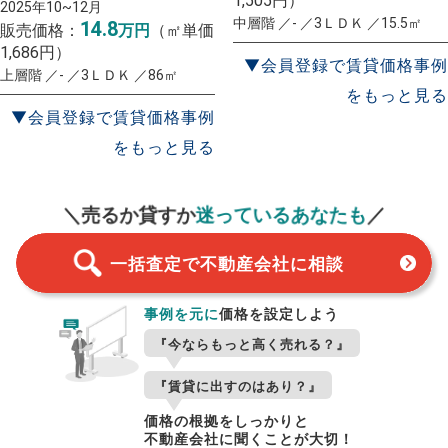
1,505円）
2025年10~12月
中層階 ／- ／3ＬＤＫ ／15.5㎡
14.8
販売価格：
万円
（㎡単価
1,686円）
▼会員登録で賃貸価格事例
上層階 ／- ／3ＬＤＫ ／86㎡
をもっと見る
▼会員登録で賃貸価格事例
をもっと見る
一括査定
スタート！
＼売るか貸すか
迷っているあなたも
／
一括査定で不動産会社に相談
事例を元に
価格を設定しよう
『今ならもっと高く売れる？』
『賃貸に出すのはあり？』
価格の根拠をしっかりと
不動産会社に聞くことが大切！