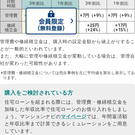
比較
3年前比
1年前比
3年前比
1年前比
時期
+11円
管理費
-2円（-1%）
+7円（+9%）
+7円（+9%）
（+8%）
修繕
+59円
+25円
+17円
-3円（-2%）
積立金
（+74%）
（+24%）
（+15%）
管理費や修繕積立金は、購入時の設定金額から値上がりするこ
とが一般的といわれています。
また、大幅に管理や修繕積立金が変動している場合は、管理会
社が変わった可能性があります。
※管理費・修繕積立金については売出事例を元に平均値を算出し表示してお
ります。
購入をご検討されている方
住宅ローンを組まれる際には、管理費・修繕積立金を
加味した年収比率で住宅ローンのお借り入れをしまし
ょう。
マンションナビの
マイページ
では、年間返済額
と年収比率まで計算できるシミュレーションをご用意
しています。