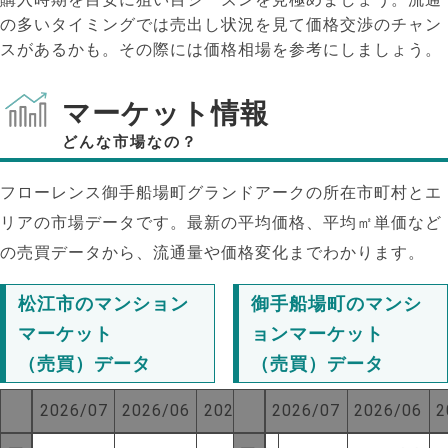
の多いタイミングでは売出し状況を見て価格交渉のチャン
スがあるかも。その際には価格相場を参考にしましょう。
マーケット情報
どんな市場なの？
フローレンス御手船場町グランドアークの所在市町村とエ
リアの市場データです。最新の平均価格、平均㎡単価など
の売買データから、流通量や価格変化までわかります。
松江市のマンション
御手船場町のマンシ
マーケット
ョンマーケット
（売買）データ
（売買）データ
2026/07
2026/06
2025/07
2026/07
2026/06
2