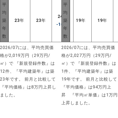
平
平
均
均
24
年
築
23
年
23
年
築
19
年
19
年
-1
年
⬇
年
年
数
数
2026/07には、平均売買価
2026/07には、平均売買価
格が2,019万円（29万円/
格が2,027万円（29万円/
㎡）で
『新規登録件数』は
㎡）で
『新規登録件数』は
12件、『平均建築年』は築
1件、『平均建築年』は築
23年です。
前月と比較して
19年です。
前月と比較して
『平均価格』は8万円上昇し
『平均価格』は94万円上
ました。
昇 『平均㎡単価』は1万円
上昇しました。