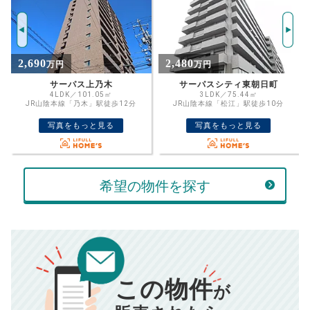
年
試算条件 99㎡・7階
ご希望の
返済期間
2914
推定売却価格：
万円
%
2,480
2,180
万円
万円
住宅ローン
金利
サーパスシティ東朝日町
アーバンビュー西津田
資金計画のために査定額や希望売却価
3LDK／75.44㎡
3LDK／75.41㎡
JR山陰本線「松江」駅徒歩10分
格を入力して活用するのもおすすめ◎
JR山陰本線「松江」駅バス5分 「開運稲
荷前」下車 徒歩1分
万円
写真をもっと見る
写真をもっと見る
ボーナス
売却価格
残債
返済金額
万円
万円
希望の物件を探す
万円
計算する
頭金
売却にかかる費用
手元に残るお金は
返済シミュレーション計算結果
00
000
万円
万円
この物件
が
834
毎月の支払額
円
■仲介手数料／
00
万円
■売買契約書印紙／
0
万円