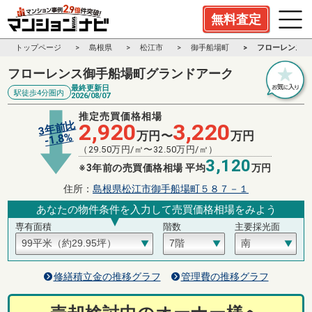
無料査定
トップページ
島根県
松江市
御手船場町
フローレンス御
フローレンス御手船場町グランドアーク
最終更新日
駅徒歩4分圏内
2026/08/07
推定売買価格相場
3年前比
2,920
3,220
万円〜
万円
%
1.8
-
（
29.50
万円/㎡〜
32.50
万円/㎡）
3,120
※3年前の売買価格相場 平均
万円
住所：
島根県松江市御手船場町５８７－１
あなたの物件条件を入力して売買価格相場をみよう
専有面積
階数
主要採光面
修繕積立金の推移グラフ
管理費の推移グラフ