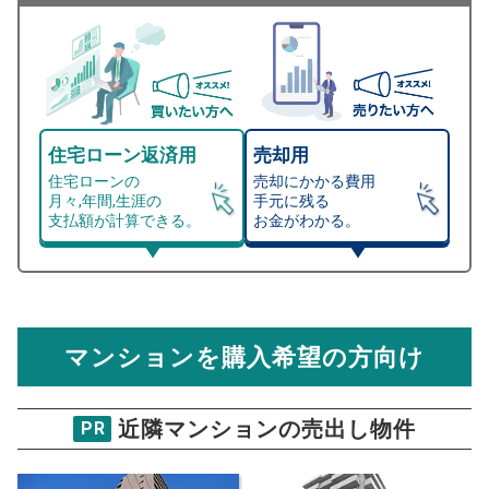
住宅ローン返済用
売却用
住宅ローンの
売却にかかる費用
月々,年間,生涯の
手元に残る
支払額が計算できる。
お金がわかる。
マンション売却シミュレーター
総支払額シミュレーション
住宅ローンの月々、年間、生涯の支払額が
マンション売却シミュレーターでは、売却価格と残債額
計算できます。
から
売却にかかる諸経費が自動で算出され、手元に残る
金額がわかります。
マンションを購入希望の方向け
万円
売却価格 参考値
購入希望
物件価格
近隣マンションの売出し物件
PR
フローレンス御手船場町グランドアー
ク