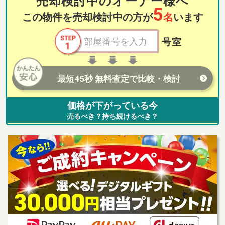
売却検討中のオーナー様へ
5
この物件を売却検討中の方が
名
います
号室
最短45秒 無料査定で比較・検討
価格が下がっている今
売るべき？持ち続けるべき？