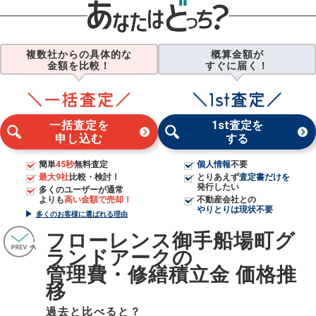
複数社からの具体的な
概算金額が
金額を比較！
すぐに届く！
一括査定を
1st査定を
申し込む
する
簡単
45秒
無料査定
個人情報
不要
最大9社
比較・検討！
とりあえず
査定書だけを
発行したい
多くのユーザーが通常
よりも
高い金額で売却！
不動産会社との
やりとりは現状不要
多くのお客様に選ばれる理由
フローレンス御手船場町グ
ランドアークの
管理費・修繕積立金 価格推
移
過去と比べると？