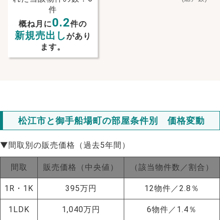
件
0.2
概ね月に
件の
新規売出し
があり
ます。
松江市と御手船場町の部屋条件別 価格変動
▼間取別の販売価格（過去5年間）
間取
販売価格（中央値）
（該当物件数／割合）
1R・1K
395万円
12物件／2.8％
1LDK
1,040万円
6物件／1.4％