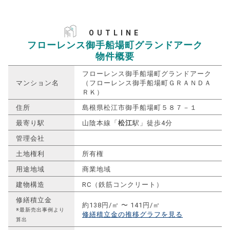
OUTLINE
フローレンス御手船場町グランドアーク
物件概要
フローレンス御手船場町グランドアーク
マンション名
（フローレンス御手船場町ＧＲＡＮＤＡ
ＲＫ）
住所
島根県松江市御手船場町５８７－１
最寄り駅
山陰本線「
松江
駅」徒歩4分
管理会社
土地権利
所有権
用途地域
商業地域
建物構造
RC（鉄筋コンクリート）
修繕積立金
約138円/㎡ 〜 141円/㎡
※最新売出事例より
修繕積立金の推移グラフを見る
算出