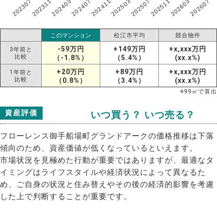
202307
202607
202603
202511
202507
202503
202411
202407
202403
202311
このマンション
松江市平均
競合物件
-59万円
+149万円
+x,xxx万円
3年前と
比較
（-1.8%）
（5.4%）
(xx.x%)
+20万円
+89万円
+x,xxx万円
1年前と
比較
（0.8%）
（3.4%）
(xx.x%)
※
99
㎡で算出
資産評価
いつ買う？ いつ売る？
フローレンス御手船場町グランドアークの価格推移は下落
傾向のため、資産価値が低くなっているといえます。
市場状況を見極めた行動が重要ではありますが、最適なタ
イミングはライフスタイルや経済状況によって異なるた
め、ご自身の状況と住み替えやその後の経済的影響を考慮
した上で判断することが重要です。