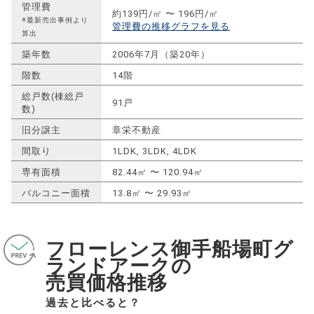
管理費
約139円/㎡ 〜 196円/㎡
※最新売出事例より
管理費の推移グラフを見る
算出
築年数
2006年7月（築20年）
階数
14階
総戸数(棟総戸
91戸
数)
旧分譲主
章栄不動産
間取り
1LDK, 3LDK, 4LDK
専有面積
82.44㎡ 〜 120.94㎡
バルコニー面積
13.8㎡ 〜 29.93㎡
フローレンス御手船場町グ
ランドアークの
売買価格推移
過去と比べると？