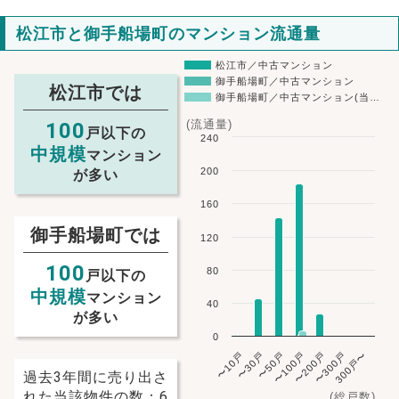
松江市と御手船場町のマンション流通量
松江市／中古マンション
御手船場町／中古マンション
松江市では
御手船場町／中古マンション(当…
(流通量)
100
戸以下の
240
中規模
マンション
200
が多い
160
御手船場町では
120
100
80
戸以下の
中規模
マンション
40
が多い
0
〜10戸
〜30戸
〜50戸
〜100戸
〜200戸
〜300戸
300戸〜
過去3年間に売り出さ
れた当該物件の数：6
(総戸数)