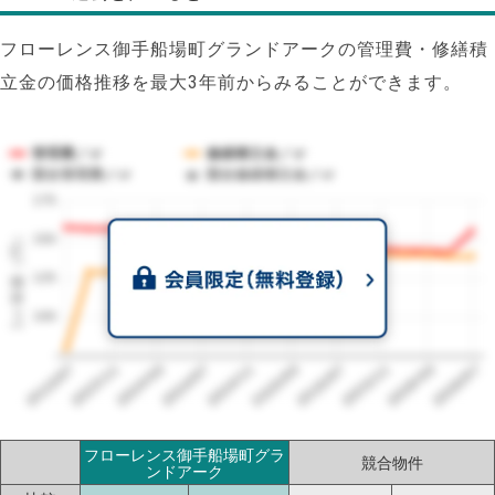
フローレンス御手船場町グランドアークの管理費・修繕積
立金の価格推移を最大3年前からみることができます。
管理費／㎡
修繕積立金／㎡
競合管理費／㎡
競合修繕積立金／㎡
175
1㎡単価（円）
150
125
100
2023/07
2026/07
2026/03
2025/11
2025/07
2025/03
2024/11
2024/07
2024/03
2023/11
フローレンス御手船場町グラ
競合物件
ンドアーク