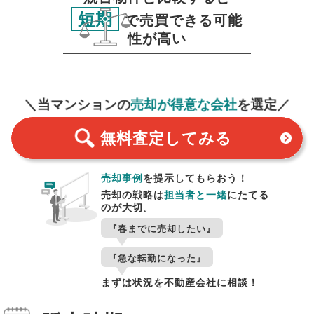
短期
で売買できる可能
性が高い
無料査定
スタート！
＼当マンションの
売却が得意な会社
を選定／
無料査定
してみる
売却事例
を提示してもらおう！
売却の戦略は
担当者と一緒
にたてる
のが大切。
『春までに売却したい』
『急な転勤になった』
まずは状況を不動産会社に相談！