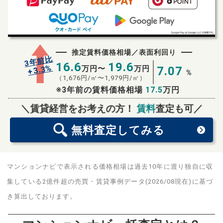
推定賃料価格相場／表面利回り
3年前比
16.6
19.6
%
3.3
万円〜
万円
7.07
+
%
（
1,676
円/㎡〜
1,979
円/㎡）
※3年前の賃料価格相場
17.5
万円
無料査定
スタート！
＼賃貸経営をお考えの方！
賃料
査定も可／
無料査定
してみる
マンションナビで表示される価格相場は過去10年に渡り独自に収
集している2億件超の売買・賃貸事例データ(2026/08現在)に基づ
き算出しております。