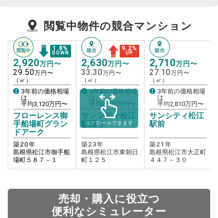
閲覧中物件の競合マンション
1.8
%
9.2
%
DOWN
UP
2,920
2,630
2,710
万円〜
万円〜
万円〜
29.50
33.30
27.10
万円〜
万円〜
万円〜
（㎡）
（㎡）
（㎡）
3年前の価格相場
3年前の価格相場
3年前の価格相場
は
は
は
平均
3,120
万円〜
平均
2,500
万円〜
平均
2,810
万円〜
フローレンス御
サンシティ松江
サンシティ松江
手船場町グラン
駅通り
駅前
スクロールできます
ドアーク
築
20
年
築
23
年
築
21
年
島根県松江市御手船
島根県松江市東朝日
島根県松江市大正町
場町５８７－１
町１２５
４４７－３０
売却・購入に役立つ
便利なシミュレーター