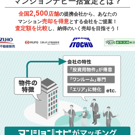
マンションナビ一括査定とは？
2,500
全国
店舗
の提携会社から、あなたの
売却を得意
マンション
とする会社をご提案！
査定額を比較
し、納得のいく売却を目指そう！