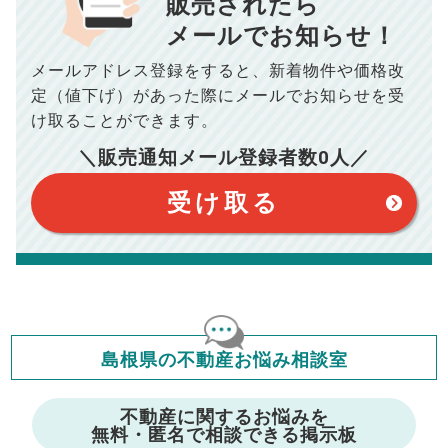
販売されたら
■抵当権抹消費用／
0
万円
10,005
メールでお知らせ！
年間の支払額
円
※購入価格よりも売却価格が高い場合、譲渡所得税が発生する
メールアドレス登録をすると、
新着物件や価格改
場合がございます。詳しくは最寄りの税務署などにご確認く
ださい。
100,050
総支払額
円
定（値下げ）があった際に
メールでお知らせを受
※シミュレーター結果はあくまでも概算であり、手残り金額を
保証するものではございません。
け取ることができます。
※上記売却費用には、住所変更登記の費用、引っ越し費用、住
【注意事項】
宅ローンの一括繰上返済の手数料等は含まれておりませんの
＼販売通知メール登録者数
0
人／
で予めご了承ください。
このシミュレーターは元利均等返済方式で試算しています。
※仲介手数料は宅地建物取引業法で定められた上限で計算して
このシミュレーターは、四捨五入にて計算しております。
おります。（物件価格×3%＋6万円＋消費税）
このシミュレーターはお借り入れの全期間で金利が変わらない設
受け取る
定です。
このシミュレーターでの結果は、お借り入れを保証するものでは
ありません。
このシミュレーターをご利用された方の、いかなる損害について
も当社は一切責任を負いませんので、ご了承ください。
住宅ローンの種類によって、年収負担率は異なります。一般的に
年収の20～25%以内が年間のローン返済額の割合とされており
ますが、お借り入れの際に各金融機関にご相談ください。
会員マイページでは
島根県の不動産お悩み相談室
修繕費・管理費の計算もできます
不動産に関するお悩みを
無料・匿名で相談できる掲示板