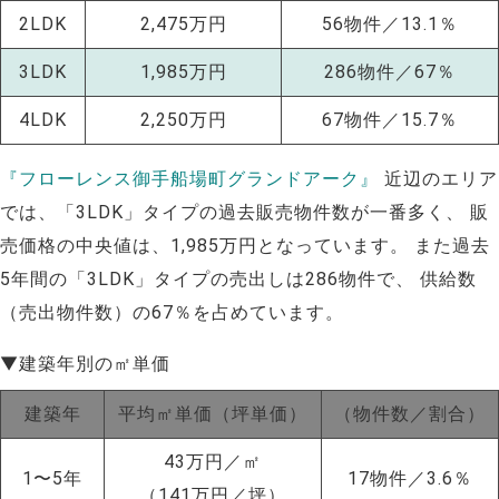
2LDK
2,475万円
56物件／13.1％
3LDK
1,985万円
286物件／67％
4LDK
2,250万円
67物件／15.7％
『フローレンス御手船場町グランドアーク』
近辺のエリア
では、「3LDK」タイプの過去販売物件数が一番多く、 販
売価格の中央値は、1,985万円となっています。 また過去
5年間の「3LDK」タイプの売出しは286物件で、 供給数
（売出物件数）の67％を占めています。
▼建築年別の㎡単価
建築年
平均㎡単価（坪単価）
（物件数／割合）
NEW!
43万円／㎡
1〜5年
17物件／3.6％
NEW!
（141万円／坪）