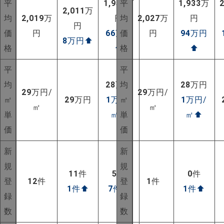
平
1,953
平
万
1,933
万
2,011
万
均
2,019
万
円
均
2,027
万
円
円
価
円
66
万円
価
円
94
万円
8
万円
⬆
格
⬆
格
⬆
平
平
均
28
万円
均
28
万円
29
万円/
29
万円/
㎡
29
万円
1
万円/
㎡
1
万円/
㎡
㎡
単
㎡
⬆
単
㎡
⬆
価
価
新
新
規
規
11
件
5
件
0
件
登
12
件
登
1
件
1
件
⬆
7
件
⬆
1
件
⬆
録
録
数
数