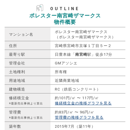
OUTLINE
ポレスター南宮崎ザマークス
物件概要
ポレスター南宮崎ザマークス
マンション名
（ポレスター南宮崎ザマークス）
住所
宮崎県宮崎市京塚１丁目５ー２
最寄り駅
日豊本線「
南宮崎
駅」徒歩17分
管理会社
GMアソシエ
土地権利
所有権
用途地域
近隣商業地域
建物構造
RC（鉄筋コンクリート）
修繕積立金
約101円/㎡ 〜 117円/㎡
修繕積立金の推移グラフを見る
※最新売出事例より算出
管理費
約83円/㎡ 〜 96円/㎡
管理費の推移グラフを見る
※最新売出事例より算出
築年数
2015年7月（築11年）