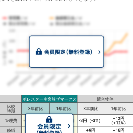
管理費／㎡
修繕積立金／㎡
競合管理費／㎡
競合修繕積立金／㎡
110
1㎡単価（円）
100
90
80
2023/07
2026/07
2026/03
2025/11
2025/07
2025/03
2024/11
2024/07
2024/03
2023/11
ポレスター南宮崎ザマークス
競合物件
比較
3年前比
1年前比
3年前比
1年前比
時期
+12円
管理費
-1円（-1%）
+3円（+3%）
-3円（-3%）
（+12%）
修繕
+30円
+19円
+9円
+18円