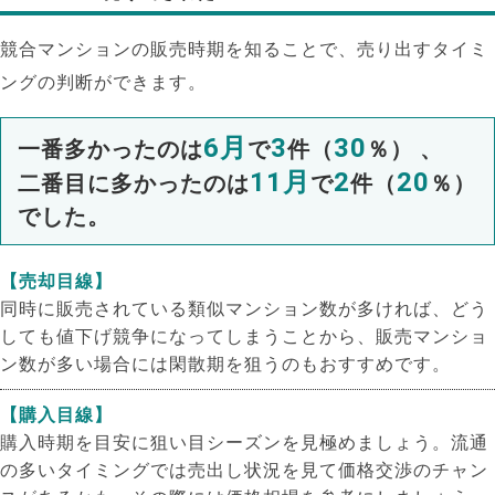
競合マンションの販売時期を知ることで、売り出すタイミ
ングの判断ができます。
6月
3
30
一番多かったのは
で
件（
％） 、
11月
2
20
二番目に多かったのは
で
件（
％）
でした。
【売却目線】
同時に販売されている類似マンション数が多ければ、どう
しても値下げ競争になってしまうことから、販売マンショ
ン数が多い場合には閑散期を狙うのもおすすめです。
【購入目線】
購入時期を目安に狙い目シーズンを見極めましょう。流通
の多いタイミングでは売出し状況を見て価格交渉のチャン