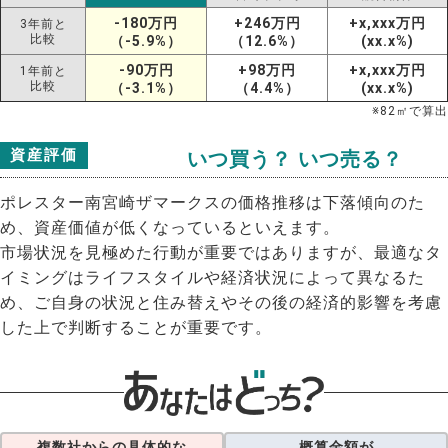
-180万円
+246万円
+x,xxx万円
3年前と
比較
（-5.9%）
（12.6%）
(xx.x%)
-90万円
+98万円
+x,xxx万円
1年前と
比較
（-3.1%）
（4.4%）
(xx.x%)
※
82
㎡で算出
資産評価
いつ買う？ いつ売る？
ポレスター南宮崎ザマークスの価格推移は下落傾向のた
め、資産価値が低くなっているといえます。
市場状況を見極めた行動が重要ではありますが、最適なタ
イミングはライフスタイルや経済状況によって異なるた
め、ご自身の状況と住み替えやその後の経済的影響を考慮
した上で判断することが重要です。
複数社からの具体的な
概算金額が