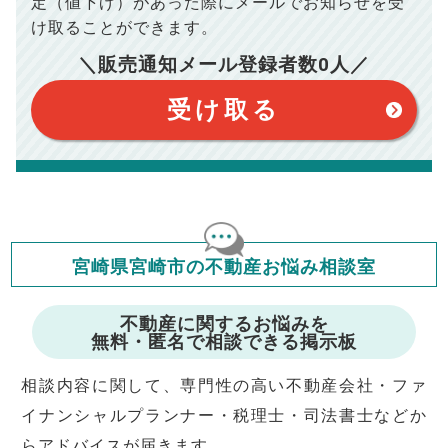
定（値下げ）があった際に
メールでお知らせを受
※上記売却費用には、住所変更登記の費用、引っ越し費用、住
宅ローンの一括繰上返済の手数料等は含まれておりませんの
け取ることができます。
で予めご了承ください。
【注意事項】
※仲介手数料は宅地建物取引業法で定められた上限で計算して
＼販売通知メール登録者数
0
人／
おります。（物件価格×3%＋6万円＋消費税）
このシミュレーターは元利均等返済方式で試算しています。
このシミュレーターは、四捨五入にて計算しております。
このシミュレーターはお借り入れの全期間で金利が変わらない設
受け取る
定です。
このシミュレーターでの結果は、お借り入れを保証するものでは
ありません。
このシミュレーターをご利用された方の、いかなる損害について
も当社は一切責任を負いませんので、ご了承ください。
住宅ローンの種類によって、年収負担率は異なります。一般的に
年収の20～25%以内が年間のローン返済額の割合とされており
ますが、お借り入れの際に各金融機関にご相談ください。
会員マイページでは
宮崎県宮崎市の不動産お悩み相談室
修繕費・管理費の計算もできます
不動産に関するお悩みを
無料・匿名で相談できる掲示板
相談内容に関して、専門性の高い不動産会社・ファ
イナンシャルプランナー・税理士・司法書士などか
らアドバイスが届きます。