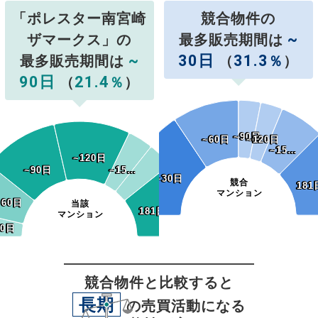
「ポレスター南宮崎
競合物件の
~
ザマークス」の
最多販売期間は
~
30日
31.3
最多販売期間は
（
％
）
90日
21.4
（
％
）
~90日
~90日
~60日
~60日
~120日
~120日
~15…
~15…
~120日
~120日
~90日
~90日
~15…
~15…
~30日
~30日
競合
181
181
マンション
~60日
~60日
当該
181日~
181日~
マンション
30日
30日
競合物件と比較すると
長期
の売買活動になる