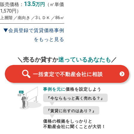
13.5
販売価格：
万円
（㎡単価
1,570円）
上層階 ／南向き ／3ＬＤＫ ／86㎡
▼会員登録で賃貸価格事例
をもっと見る
一括査定
スタート！
＼売るか貸すか
迷っているあなたも
／
一括査定で不動産会社に相談
事例を元に
価格を設定しよう
『今ならもっと高く売れる？』
『賃貸に出すのはあり？』
価格の根拠をしっかりと
不動産会社に聞くことが大切！