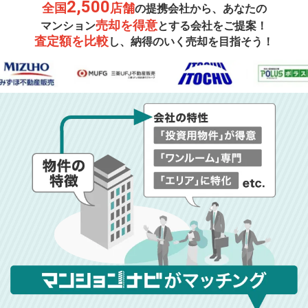
2,500
全国
店舗
の提携会社から、あなたの
売却を得意
マンション
とする会社をご提案！
査定額を比較
し、納得のいく売却を目指そう！