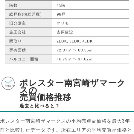
階数
15階
総戸数(棟総戸数)
98戸
旧分譲主
マリモ
施工会社
吉原建設
間取り
2LDK, 3LDK, 4LDK
専有面積
72.81㎡ 〜 88.55㎡
バルコニー面積
16.75㎡ 〜 31.02㎡
ポレスター南宮崎ザマーク
スの
売買価格推移
過去と比べると？
ポレスター南宮崎ザマークスの平均売買㎡価格を最大
3
年
前と比較したデータです。所在エリアの平均売買㎡価格と