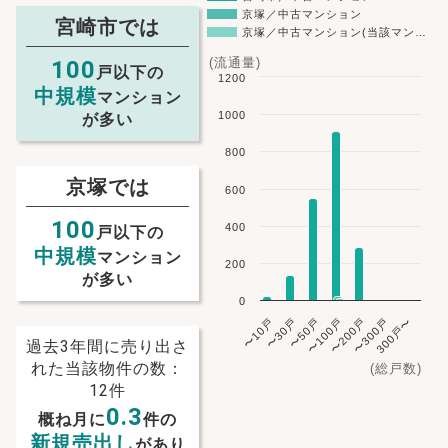
京塚／中古マンション
宮崎市では
京塚／中古マンション(当該マン…
(流通量)
100
戸以下の
1200
中規模
マンション
1000
が多い
800
京塚では
600
100
400
戸以下の
中規模
マンション
200
が多い
0
〜10戸
〜30戸
〜50戸
〜100戸
〜200戸
〜300戸
300戸〜
過去3年間に売り出さ
れた当該物件の数：
(総戸数)
12件
0.3
概ね月に
件の
新規売出し
があり