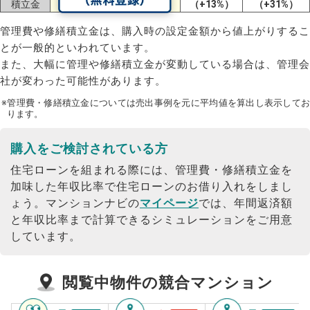
積立金
（+39%）
（+22%）
（+13%）
（+31%）
管理費や修繕積立金は、購入時の設定金額から値上がりするこ
とが一般的といわれています。
また、大幅に管理や修繕積立金が変動している場合は、管理会
社が変わった可能性があります。
※管理費・修繕積立金については売出事例を元に平均値を算出し表示してお
ります。
購入をご検討されている方
住宅ローンを組まれる際には、管理費・修繕積立金を
加味した年収比率で住宅ローンのお借り入れをしまし
ょう。
マンションナビの
マイページ
では、年間返済額
と年収比率まで計算できるシミュレーションをご用意
しています。
閲覧中物件の競合マンション