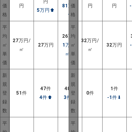
円
価
円
81
万円
価
円
円
5
万円
⬆
格
⬆
格
平
平
均
26
万円
均
27
万円/
32
万円/
㎡
27
万円
1
万円/
㎡
32
万円
㎡
㎡
単
㎡
⬆
単
価
価
新
新
規
規
47
件
48
件
1
件
登
51
件
登
0
件
4
件
⬆
3
件
⬆
-1
件
⬇
録
録
数
数
平
平