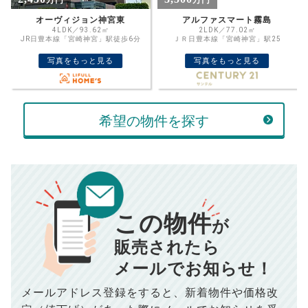
万円
万円
住宅ローン
資金計画のために査定額や希望売却価
金利
アルファスマート霧島
アービス城ケ崎
格を入力して活用するのもおすすめ◎
2LDK／77.02㎡
3LDK／78.96㎡
ＪＲ日豊本線「宮崎神宮」駅25
JR日豊本線「南宮崎」駅徒歩13分
売却価格
残債
万円
写真をもっと見る
写真をもっと見る
ボーナス
万円
万円
返済金額
計算する
希望の物件を探す
万円
頭金
売却にかかる費用
手元に残るお金は
00
000
返済シミュレーション計算結果
万円
万円
この物件
■仲介手数料／
00
万円
が
834
毎月の支払額
■売買契約書印紙／
0
万円
円
■抵当権抹消費用／
0
万円
販売されたら
10,005
メールでお知らせ！
年間の支払額
円
※購入価格よりも売却価格が高い場合、譲渡所得税が発生する
場合がございます。詳しくは最寄りの税務署などにご確認く
ださい。
メールアドレス登録をすると、
新着物件や価格改
※シミュレーター結果はあくまでも概算であり、手残り金額を
100,050
総支払額
保証するものではございません。
円