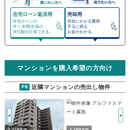
住宅ローン返済用
売却用
住宅ローンの
売却にかかる費用
月々,年間,生涯の
手元に残る
支払額が計算できる。
お金がわかる。
マンション売却シミュレーター
総支払額シミュレーション
住宅ローンの月々、年間、生涯の支払額が
マンション売却シミュレーターでは、売却価格と残債額
計算できます。
から
売却にかかる諸経費が自動で算出され、手元に残る
金額がわかります。
マンションを購入希望の方向け
万円
売却価格 参考値
購入希望
物件価格
近隣マンションの売出し物件
PR
ポレスター南宮崎ザマークス
試算条件 82㎡・8階
年
ご希望の
2719
返済期間
推定売却価格：
万円
%
3,500
1,180