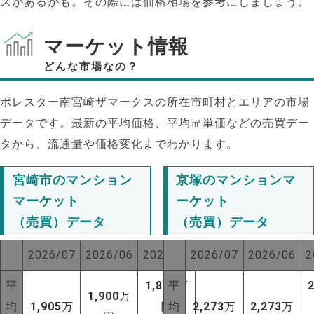
スがあるかも。その際には価格相場を参考にしましょう。
マーケット情報
どんな市場なの？
ポレスター南宮崎ザマークスの所在市町村とエリアの市場
データです。最新の平均価格、平均㎡単価などの売買デー
タから、流通量や価格変化までわかります。
宮崎市のマンション
京塚のマンションマ
マーケット
ーケット
（売買）データ
（売買）データ
2026/07
2026/06
2025/07
2026/07
2026/06
2
平
1,824
平
万
1,900
万
均
1,905
万
円
均
2,273
万
2,273
万