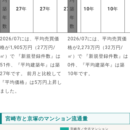
均
均
築
27
年
27
年
27
年
築
10
年
10
年
年
年
数
数
2026/07には、平均売買価
2026/07には、平均売買価
格が1,905万円（27万円/
格が2,273万円（32万円/
㎡）で
『新規登録件数』は
㎡）で
『新規登録件数』は
51件、『平均建築年』は築
0件、『平均建築年』は築
27年です。
前月と比較して
10年です。
『平均価格』は5万円上昇し
ました。
宮崎市と京塚のマンション流通量
宮崎市／中古マンション