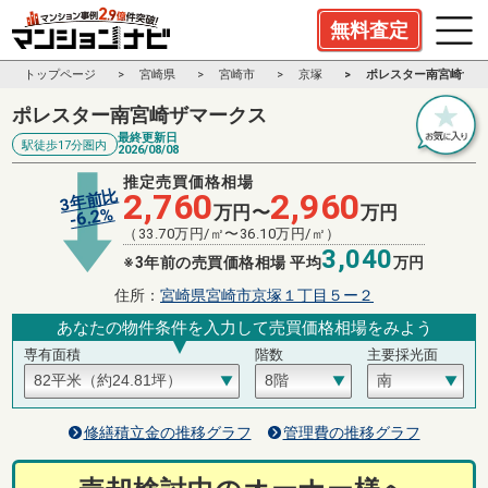
無料査定
トップページ
宮崎県
宮崎市
京塚
ポレスター南宮崎ザマ
ポレスター南宮崎ザマークス
最終更新日
駅徒歩17分圏内
2026/08/08
推定売買価格相場
3年前比
2,760
2,960
万円〜
万円
%
6.2
-
（
33.70
万円/㎡〜
36.10
万円/㎡）
3,040
※3年前の売買価格相場 平均
万円
住所：
宮崎県宮崎市京塚１丁目５ー２
あなたの物件条件を入力して売買価格相場をみよう
専有面積
階数
主要採光面
修繕積立金の推移グラフ
管理費の推移グラフ