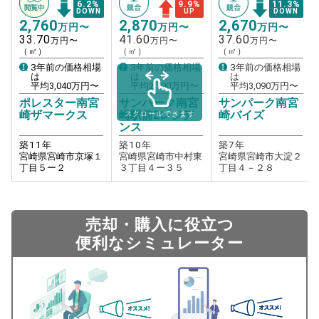
6.2
%
9.9
%
11.3
%
DOWN
UP
DOWN
2,760
2,870
2,670
万円〜
万円〜
万円〜
33.70
41.60
37.60
万円〜
万円〜
万円〜
（㎡）
（㎡）
（㎡）
3年前の価格相場
3年前の価格相場
3年前の価格相場
は
は
は
平均
3,040
万円〜
平均
2,700
万円〜
平均
3,090
万円〜
ポレスター南宮
サンパーク南宮
サンパーク南宮
崎ザマークス
崎駅前2レジデ
崎バイズ
スクロールできます
ンス
築
11
年
築
10
年
築
7
年
宮崎県宮崎市京塚１
宮崎県宮崎市中村東
宮崎県宮崎市大淀２
丁目５ー２
３丁目４ー３５
丁目４－２８
売却・購入に役立つ
便利なシミュレーター