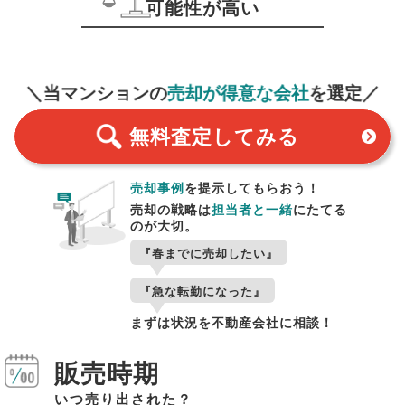
可能性が高い
無料査定
スタート！
＼当マンションの
売却が得意な会社
を選定／
無料査定
してみる
売却事例
を提示してもらおう！
売却の戦略は
担当者と一緒
にたてる
のが大切。
『春までに売却したい』
『急な転勤になった』
まずは状況を不動産会社に相談！
販売時期
いつ売り出された？