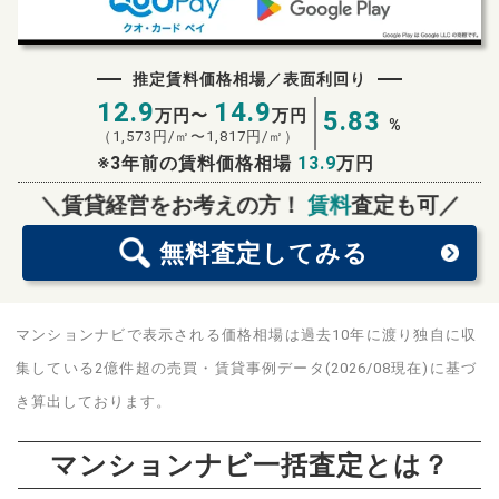
推定賃料価格相場／表面利回り
12.9
14.9
万円〜
万円
5.83
%
（
1,573
円/㎡〜
1,817
円/㎡）
※3年前の賃料価格相場
13.9
万円
無料査定
スタート！
＼賃貸経営をお考えの方！
賃料
査定も可／
無料査定
してみる
マンションナビで表示される価格相場は過去10年に渡り独自に収
集している2億件超の売買・賃貸事例データ(2026/08現在)に基づ
き算出しております。
マンションナビ一括査定とは？