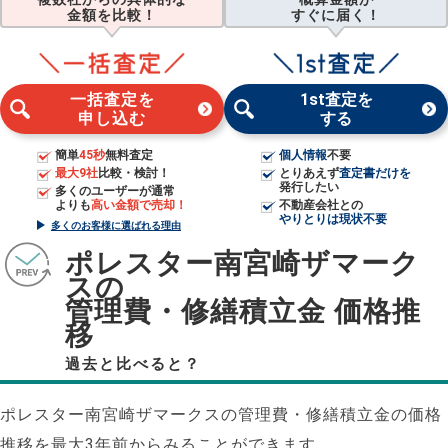
金額を比較！
すぐに届く！
一括査定を
1st査定を
申し込む
する
簡単
45秒
無料査定
個人情報
不要
最大9社
比較・検討！
とりあえず
査定書だけを
発行したい
多くのユーザーが通常
よりも
高い金額で売却！
不動産会社との
やりとりは現状不要
多くのお客様に選ばれる理由
ポレスター南宮崎ザマーク
スの
管理費・修繕積立金 価格推
移
過去と比べると？
ポレスター南宮崎ザマークスの管理費・修繕積立金の価格
推移を最大3年前からみることができます。