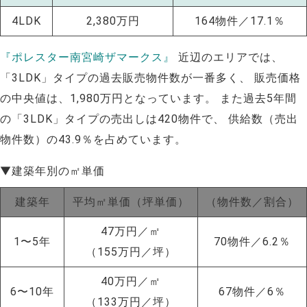
4LDK
2,380万円
164物件／17.1％
『ポレスター南宮崎ザマークス』
近辺のエリアでは、
「3LDK」タイプの過去販売物件数が一番多く、 販売価格
の中央値は、1,980万円となっています。 また過去5年間
の「3LDK」タイプの売出しは420物件で、 供給数（売出
物件数）の43.9％を占めています。
▼建築年別の㎡単価
建築年
平均㎡単価（坪単価）
（物件数／割合）
47万円／㎡
1〜5年
70物件／6.2％
（155万円／坪）
40万円／㎡
6〜10年
67物件／6％
（133万円／坪）