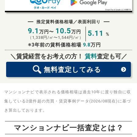
推定賃料価格相場／表面利回り
9.1
10.5
万円〜
万円
5.11
%
（
1,338
円/㎡〜
1,544
円/㎡）
※3年前の賃料価格相場
9.8
万円
無料査定
スタート！
＼賃貸経営をお考えの方！
賃料
査定も可／
無料査定
してみる
マンションナビで表示される価格相場は過去10年に渡り独自に収
集している2億件超の売買・賃貸事例データ(2026/08現在)に基づ
き算出しております。
マンションナビ一括査定とは？