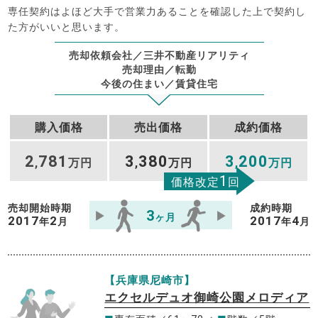
専任契約はよほど大手で営業力あることを確認した上で契約し
た方がいいと思います。
売却依頼会社／三井不動産リアリティ
売却理由／転勤
今後の住まい／賃貸住宅
購入価格
売出価格
成約価格
2
781
3
380
3
200
,
万円
,
万円
,
万円
1
価格改定
回
売却開始時期
成約時期
3
ヶ月
2017
2
2017
4
年
月
年
月
【兵庫県尼崎市】
エクセルデュオ御崎公園メロディア