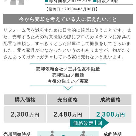
■
専有面積／61〜70㎡
■
階数／5階
【投稿日：2023年05月08日】
今から売却を考えている人に伝えたいこと
リフォーム代を減らすために日常的に綺麗に使うことです。 ま
た、売却するための写真撮影の際にプロのカメラマンに家具の
配置も依頼し、すっきりとした部屋にして撮影をしてもらいま
した。元々家具が少なかったというのもありますが、物がたく
さんあってガチャガチャしている家は売れないと思います。
売却依頼会社／三井住友不動産
売却理由／離婚
今後の住まい／実家
購入価格
売出価格
成約価格
2
300
2
480
2
300
,
万円
,
万円
,
万円
1
価格改定
回
売却開始時期
成約時期