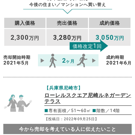
今後の住まい／マンションへ買い替え
購入価格
売出価格
成約価格
2
300
3
280
3
050
,
万円
,
万円
,
万円
1
価格改定
回
売却開始時期
成約時期
2
ヶ月
2021
5
2021
6
年
月
年
月
【兵庫県尼崎市】
ローレルスクエア尼崎ルネガーデン
テラス
■
専有面積／51〜60㎡
■
階数／14階
【投稿日：2022年09月25日】
今から売却を考えている人に伝えたいこと