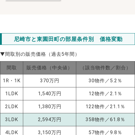
尼崎市と東園田町の部屋条件別 価格変動
▼間取別の販売価格（過去5年間）
間取
販売価格（中央値）
（該当物件数／割合）
1R・1K
370万円
30物件／5.2％
1LDK
1,540万円
12物件／2.1％
2LDK
1,380万円
122物件／21.1％
NEW!
3LDK
2,594万円
358物件／61.8％
NEW!
4LDK
3,150万円
57物件／9.8％