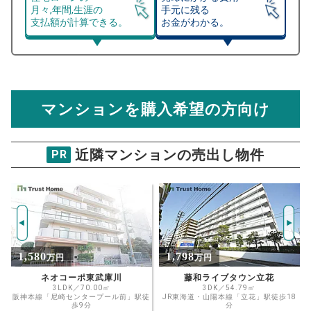
月々,年間,生涯の
手元に残る
支払額が計算できる。
お金がわかる。
マンション売却シミュレーター
総支払額シミュレーション
住宅ローンの月々、年間、生涯の支払額が
マンション売却シミュレーターでは、売却価格と残債額
計算できます。
から
売却にかかる諸経費が自動で算出され、手元に残る
金額がわかります。
マンションを購入希望の方向け
万円
売却価格 参考値
購入希望
物件価格
近隣マンションの売出し物件
PR
グローバル東園田
試算条件 68㎡・3階
年
ご希望の
2187
返済期間
推定売却価格：
万円
%
1,798
480
万円
万円
住宅ローン
資金計画のために査定額や希望売却価
金利
藤和ライブタウン立花
杭瀬団地11号棟
格を入力して活用するのもおすすめ◎
3DK／54.79㎡
3LDK／57.67㎡
徒
JR東海道・山陽本線「立花」駅徒歩18
阪神本線「杭瀬」駅徒歩9分
売却価格
残債
分