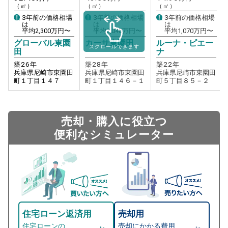
（㎡）
（㎡）
（㎡）
3年前の価格相場
3年前の価格相場
3年前の価格相場
は
は
は
平均
2,300
万円〜
平均
2,040
万円〜
平均
1,070
万円〜
グローバル東園
カーサ東園田
ルーナ・ピエー
スクロールできます
田
ナ
築
26
年
築
28
年
築
22
年
兵庫県尼崎市東園田
兵庫県尼崎市東園田
兵庫県尼崎市東園田
町１丁目１４７
町１丁目１４６－１
町５丁目８５－２
売却・購入に役立つ
便利なシミュレーター
住宅ローン返済用
売却用
住宅ローンの
売却にかかる費用