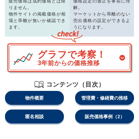
販売価格は成約価格とは限
価格設定の適正を事前に理
りません。
解。
物件サイトの掲載価格が相
マーケットから乖離のない
場と乖離が無いか確認でき
売出価格の設定ができるよ
ます。
うになります。
グラフで考察！
3年前からの価格推移
コンテンツ（目次）
物件概要
管理費・修繕費の推移
匿名相談
販売価格事例
（2）