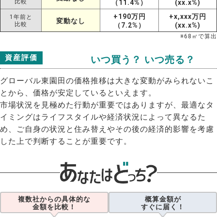
比較
（11.4%）
(xx.x%)
+190万円
+x,xxx万円
1年前と
変動なし
比較
（7.2%）
(xx.x%)
※
68
㎡で算出
資産評価
いつ買う？ いつ売る？
グローバル東園田の価格推移は大きな変動がみられないこ
とから、価格が安定しているといえます。
市場状況を見極めた行動が重要ではありますが、最適なタ
イミングはライフスタイルや経済状況によって異なるた
め、ご自身の状況と住み替えやその後の経済的影響を考慮
した上で判断することが重要です。
複数社からの具体的な
概算金額が
金額を比較！
すぐに届く！