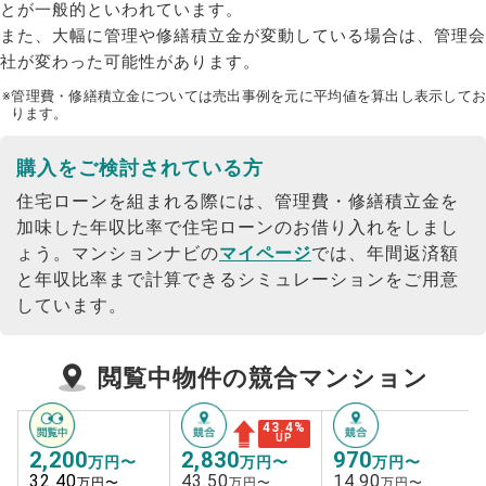
とが一般的といわれています。
また、大幅に管理や修繕積立金が変動している場合は、管理会
社が変わった可能性があります。
※管理費・修繕積立金については売出事例を元に平均値を算出し表示してお
ります。
購入をご検討されている方
住宅ローンを組まれる際には、管理費・修繕積立金を
加味した年収比率で住宅ローンのお借り入れをしまし
ょう。
マンションナビの
マイページ
では、年間返済額
と年収比率まで計算できるシミュレーションをご用意
しています。
閲覧中物件の競合マンション
43.4
%
UP
2,200
2,830
970
万円〜
万円〜
万円〜
32.40
43.50
14.90
万円〜
万円〜
万円〜