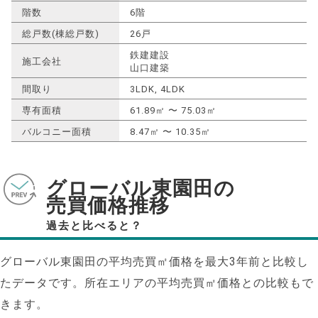
階数
6階
総戸数(棟総戸数)
26戸
鉄建建設
施工会社
山口建築
間取り
3LDK, 4LDK
専有面積
61.89㎡ 〜 75.03㎡
バルコニー面積
8.47㎡ 〜 10.35㎡
グローバル東園田の
売買価格推移
過去と比べると？
グローバル東園田の平均売買㎡価格を最大
3
年前と比較し
たデータです。所在エリアの平均売買㎡価格との比較もで
きます。