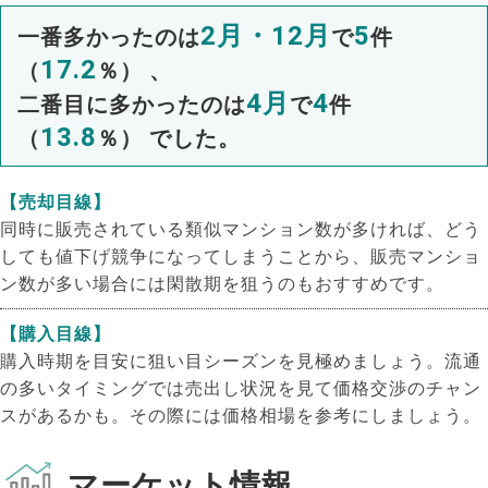
2月・12月
5
一番多かったのは
で
件
17.2
（
％） 、
4月
4
二番目に多かったのは
で
件
13.8
（
％） でした。
【売却目線】
同時に販売されている類似マンション数が多ければ、どう
しても値下げ競争になってしまうことから、販売マンショ
ン数が多い場合には閑散期を狙うのもおすすめです。
【購入目線】
購入時期を目安に狙い目シーズンを見極めましょう。流通
の多いタイミングでは売出し状況を見て価格交渉のチャン
スがあるかも。その際には価格相場を参考にしましょう。
マーケット情報