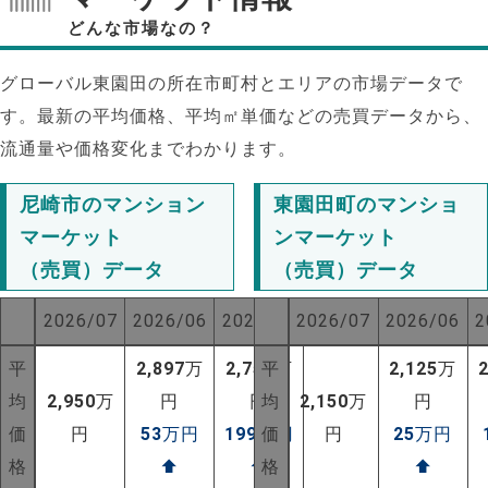
どんな市場なの？
グローバル東園田の所在市町村とエリアの市場データで
す。最新の平均価格、平均㎡単価などの売買データから、
流通量や価格変化までわかります。
尼崎市のマンション
東園田町のマンショ
マーケット
ンマーケット
（売買）データ
（売買）データ
2026/07
2026/06
2025/07
2026/07
2026/06
2
平
2,897
万
2,751
平
万
2,125
万
均
2,950
万
円
円
均
2,150
万
円
価
円
53
万円
199
万円
価
円
25
万円
格
⬆
⬆
格
⬆