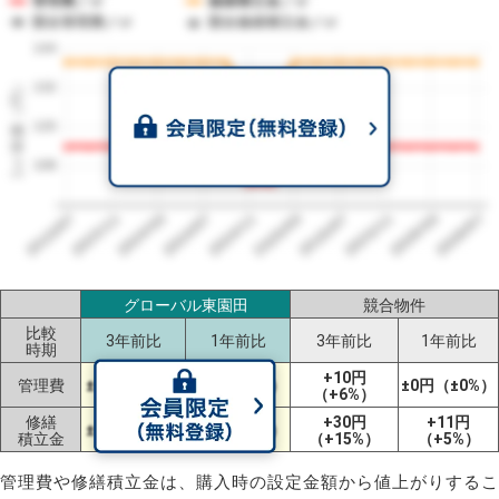
管理費／㎡
修繕積立金／㎡
競合管理費／㎡
競合修繕積立金／㎡
144
1㎡単価（円）
132
120
108
2023/07
2026/07
2026/03
2025/11
2025/07
2025/03
2024/11
2024/07
2024/03
2023/11
グローバル東園田
競合物件
比較
3年前比
1年前比
3年前比
1年前比
時期
+10円
管理費
±0円（±0%）
±0円（±0%）
±0円（±0%）
（+6%）
修繕
+30円
+11円
±0円（±0%）
±0円（±0%）
積立金
（+15%）
（+5%）
管理費や修繕積立金は、購入時の設定金額から値上がりするこ