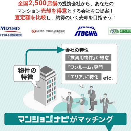
2,500
全国
店舗
の提携会社から、あなたの
売却を得意
マンション
とする会社をご提案！
査定額を比較
し、納得のいく売却を目指そう！