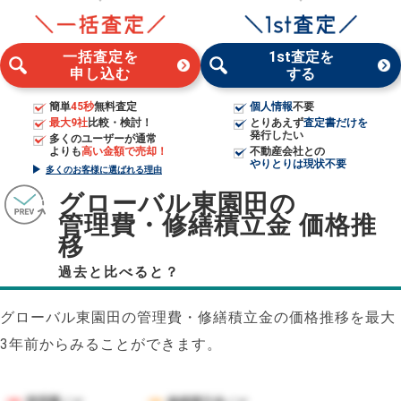
一括査定を
1st査定を
申し込む
する
簡単
45秒
無料査定
個人情報
不要
最大9社
比較・検討！
とりあえず
査定書だけを
発行したい
多くのユーザーが通常
よりも
高い金額で売却！
不動産会社との
やりとりは現状不要
多くのお客様に選ばれる理由
グローバル東園田の
管理費・修繕積立金 価格推
移
過去と比べると？
グローバル東園田の管理費・修繕積立金の価格推移を最大
3年前からみることができます。