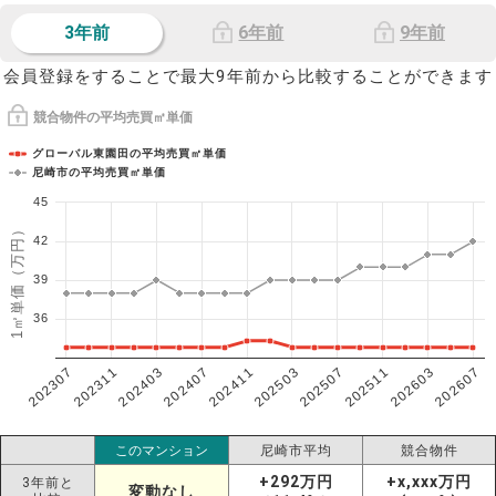
3年前
6年前
9年前
会員登録をすることで最大9年前から比較することができます
競合物件の平均売買㎡単価
グローバル東園田の平均売買㎡単価
尼崎市の平均売買㎡単価
45
1㎡単価（万円）
42
39
36
202307
202607
202603
202511
202507
202503
202411
202407
202403
202311
このマンション
尼崎市平均
競合物件
+292万円
+x,xxx万円
3年前と
変動なし