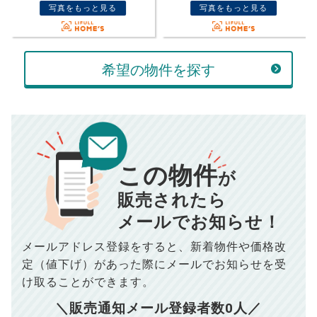
万円
写真をもっと見る
写真をもっと見る
ボーナス
万円
万円
返済金額
計算する
希望の物件を探す
万円
頭金
売却にかかる費用
手元に残るお金は
00
000
返済シミュレーション計算結果
万円
万円
この物件
■仲介手数料／
00
万円
が
834
毎月の支払額
■売買契約書印紙／
0
万円
円
■抵当権抹消費用／
0
万円
販売されたら
10,005
メールでお知らせ！
年間の支払額
円
※購入価格よりも売却価格が高い場合、譲渡所得税が発生する
場合がございます。詳しくは最寄りの税務署などにご確認く
ださい。
メールアドレス登録をすると、
新着物件や価格改
※シミュレーター結果はあくまでも概算であり、手残り金額を
100,050
総支払額
保証するものではございません。
円
定（値下げ）があった際に
メールでお知らせを受
※上記売却費用には、住所変更登記の費用、引っ越し費用、住
宅ローンの一括繰上返済の手数料等は含まれておりませんの
け取ることができます。
で予めご了承ください。
【注意事項】
※仲介手数料は宅地建物取引業法で定められた上限で計算して
＼販売通知メール登録者数
0
人／
おります。（物件価格×3%＋6万円＋消費税）
このシミュレーターは元利均等返済方式で試算しています。