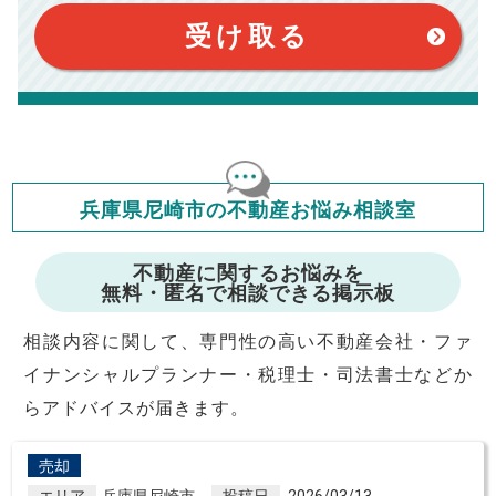
このシミュレーターは、四捨五入にて計算しております。
このシミュレーターはお借り入れの全期間で金利が変わらない設
受け取る
定です。
このシミュレーターでの結果は、お借り入れを保証するものでは
ありません。
このシミュレーターをご利用された方の、いかなる損害について
も当社は一切責任を負いませんので、ご了承ください。
住宅ローンの種類によって、年収負担率は異なります。一般的に
年収の20～25%以内が年間のローン返済額の割合とされており
ますが、お借り入れの際に各金融機関にご相談ください。
会員マイページでは
兵庫県尼崎市の不動産お悩み相談室
修繕費・管理費の計算もできます
不動産に関するお悩みを
無料・匿名で相談できる掲示板
相談内容に関して、専門性の高い不動産会社・ファ
イナンシャルプランナー・税理士・司法書士などか
らアドバイスが届きます。
売却
エリア
兵庫県尼崎市
投稿日
2026/03/13