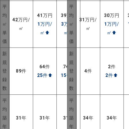
平
平
均
41
万円
39
万円
均
30
万円
42
万円/
31
万円/
㎡
1
万円/
3
万円/
㎡
1
万円/
㎡
㎡
単
㎡
⬆
㎡
⬆
単
㎡
⬆
価
価
新
新
規
規
64
件
74
件
2
件
登
89
件
登
4
件
25
件
⬆
15
件
⬆
2
件
⬆
録
録
数
数
平
平
均
均
築
31
年
31
年
31
年
築
34
年
34
年
年
年