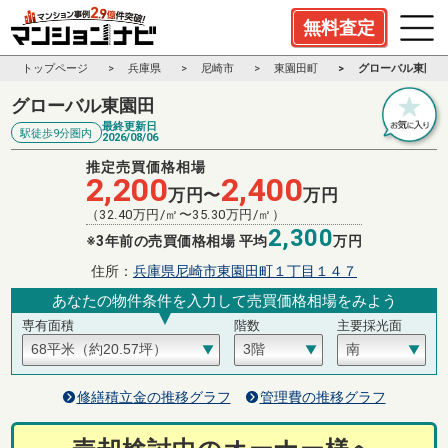
無料査定
トップページ
兵庫県
尼崎市
東園田町
グローバル東園田
グローバル東園田
最終更新日
駅徒歩9分圏内
2026/08/06
推定売買価格相場
2,200
2,400
万円〜
万円
（
32.40
万円/㎡〜
35.30
万円/㎡）
2,300
※3年前の売買価格相場 平均
万円
住所：
兵庫県尼崎市東園田町１丁目１４７
あなたの物件条件を入力して売買価格相場をみよう
専有面積
階数
主要採光面
修繕積立金の推移グラフ
管理費の推移グラフ