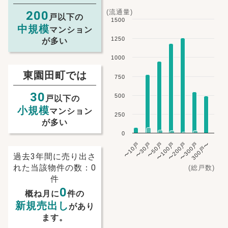
(流通量)
200
戸以下の
1500
中規模
マンション
1250
が多い
1000
東園田町では
750
30
500
戸以下の
小規模
マンション
250
が多い
0
〜10戸
〜30戸
〜50戸
〜100戸
〜200戸
〜300戸
300戸〜
過去3年間に売り出さ
れた当該物件の数：0
(総戸数)
件
0
概ね月に
件の
新規売出し
があり
ます。