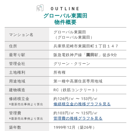
OUTLINE
グローバル東園田
物件概要
グローバル東園田
マンション名
（グローバル東園田）
住所
兵庫県尼崎市東園田町１丁目１４７
最寄り駅
阪急電鉄神戸線「
園田
駅」徒歩9分
管理会社
グリーン・クリーン
土地権利
所有権
用途地域
第一種中高層住居専用地域
建物構造
RC（鉄筋コンクリート）
修繕積立金
約126円/㎡ 〜 153円/㎡
修繕積立金の推移グラフを見る
※最新売出事例より算出
管理費
約103円/㎡ 〜 125円/㎡
管理費の推移グラフを見る
※最新売出事例より算出
築年数
1999年12月（築26年）