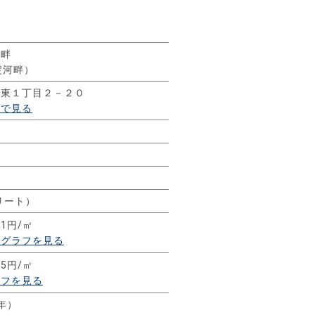
河畔
大淀河畔）
通東１丁目２－２０
ーで見る
リート）
11円/㎡
移グラフを見る
35円/㎡
ラフを見る
3年）