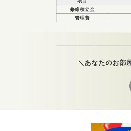
項目
修繕積立金
管理費
＼あなたのお部