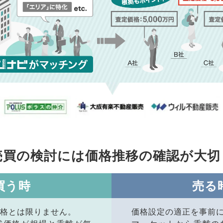
売買の検討には価格推移の
確認が大切
買う時
売る
格とは限りません。
価格設定の適正を事前