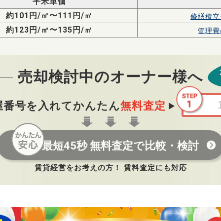
平米単価
約101円/㎡〜111円/㎡
修繕積立
約123円/㎡〜135円/㎡
管理費
売却検討中のオーナー様へ
屋番号を入れてかんたん
無料査定
最短45秒 無料査定で比較・検討
賃貸経営をお考えの方！ 賃料査定にも対応