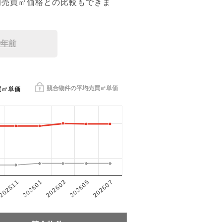
均売買㎡価格との比較もできま
9年前
競合物件の平均売買㎡単価
買㎡単価
202601
202605
202511
202603
202607