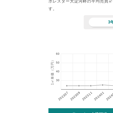
ポレスター大淀河畔の平均売買㎡
す。
3
60
1㎡単価（万円）
50
40
30
202401
202307
202311
2024
202309