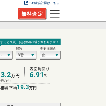
不動産会社様はこちら
無料査定
力すると売買、賃貸価格相場が変わります！
階数
主要採光面
場
表面利回り
23.2
6.91
万円
%
5
円/㎡）
19.3
相場 平均
万円