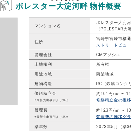
ポレスター大淀河畔
物件概要
ポレスター大淀
マンション名
（POLESTAR
宮崎県宮崎市橘
住所
ストリートビュ
管理会社
GMアソシエ
土地権利
所有権
用途地域
商業地域
建物構造
RC（鉄筋コンク
修繕積立金
約101円/㎡ 〜 1
修繕積立金の推
※最新売出事例より算出
管理費
約123円/㎡ 〜 1
管理費の推移グ
※最新売出事例より算出
築年数
2023年5月（築