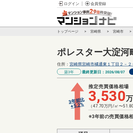
ログイン
会員登録
トップページ
宮崎県
宮崎市
ポレスター大淀河
住所：
宮崎県宮崎市橘通東１丁目２－２
築3年
最終更新日：
2026/08/07
推定売買価格相場
3,530
3年前比
%
5.2
+
（
47.70
万円/㎡〜
51.8
※3年前の売買価格相