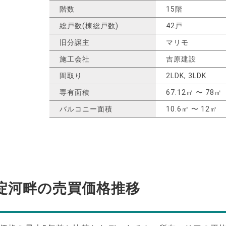
階数
15階
総戸数(棟総戸数)
42戸
旧分譲主
マリモ
施工会社
吉原建設
間取り
2LDK, 3LDK
専有面積
67.12㎡ 〜 78㎡
バルコニー面積
10.6㎡ 〜 12㎡
淀河畔の
売買価格推移