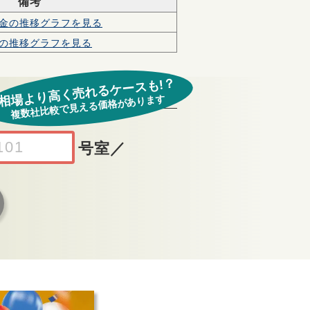
備考
金の
推移グラフを見る
の
推移グラフを見る
相場より高く売れるケースも!？
複数社比較で見える価格があります
号室
／