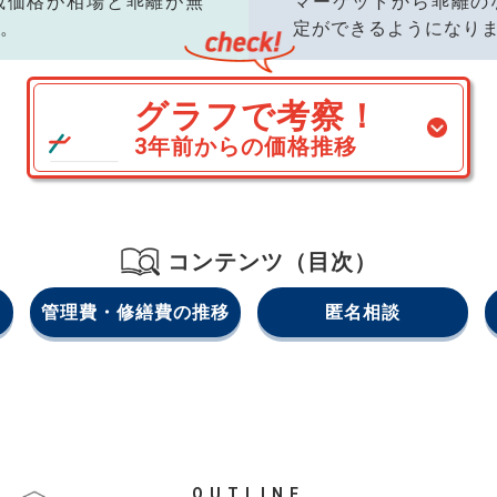
載価格が相場と乖離が無
マーケットから乖離の
。
定ができるようになり
グラフで考察！
3年前からの価格推移
コンテンツ（目次）
管理費・修繕費の推移
匿名相談
OUTLINE