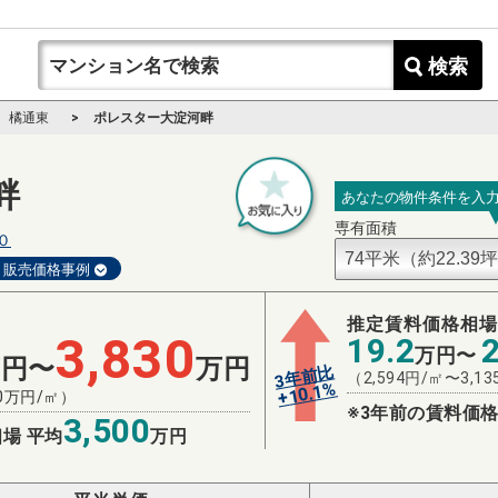
検索
橘通東
ポレスター大淀河畔
畔
あなたの物件条件を入
専有面積
０
販売価格事例
推定賃料価格相
3,830
19.2
万円〜
万円〜
万円
3年前比
（
2,594
円/㎡〜
3,13
%
10.1
+
0
万円/㎡）
※3年前の賃料価格
3,500
場 平均
万円