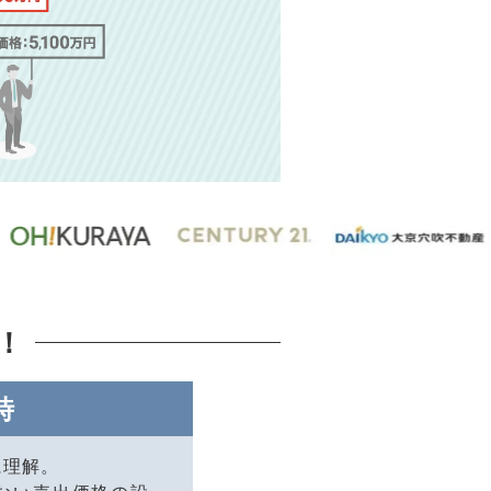
！
時
に理解。