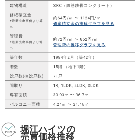
建物構造
SRC（鉄筋鉄骨コンクリート）
修繕積立金
約64円/㎡ 〜 1124円/㎡
※最新売出事例より算
修繕積立金の推移グラフを見る
出
管理費
約72円/㎡ 〜 852円/㎡
※最新売出事例より算
管理費の推移グラフを見る
出
築年数
1984年2月（築42年）
階数
15階 （地下1階）
総戸数(棟総戸数)
71戸
間取り
1R, 1LDK, 2LDK, 3LDK
専有面積
30.93㎡ 〜 96.7㎡
バルコニー面積
4.24㎡ 〜 21.46㎡
堀江ハイツの
売買価格推移