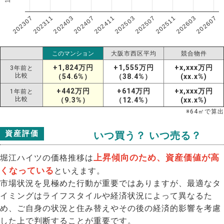
202307
202607
202603
202511
202507
202503
202411
202407
202403
202311
このマンション
大阪市西区平均
競合物件
+1,824万円
+1,555万円
+x,xxx万円
3年前と
比較
（54.6%）
（38.4%）
(xx.x%)
+442万円
+614万円
+x,xxx万円
1年前と
比較
（9.3%）
（12.4%）
(xx.x%)
※
64
㎡で算出
資産評価
いつ買う？ いつ売る？
上昇傾向のため、資産価値が高
堀江ハイツの価格推移は
くなっている
といえます。
市場状況を見極めた行動が重要ではありますが、最適なタ
イミングはライフスタイルや経済状況によって異なるた
め、ご自身の状況と住み替えやその後の経済的影響を考慮
した上で判断することが重要です。