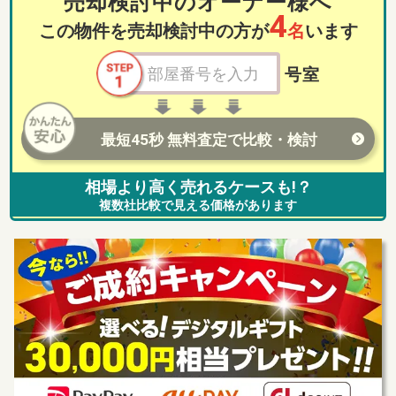
売却検討中のオーナー様へ
4
この物件を売却検討中の方が
名
います
号室
最短45秒 無料査定で比較・検討
相場より高く売れるケースも!？
複数社比較で見える価格があります