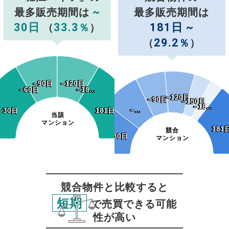
~
最多販売期間は
最多販売期間は
30日
33.3
181日 ~
（
％
）
29.2
（
％
）
~90日
~90日
~120日
~120日
~60日
~60日
~15…
~18…
~15…
~18…
~120日
~120日
~90日
~90日
~150日
~150日
~18…
~18…
~…
~…
~30日
~30日
181日~
181日~
当該
マンション
181
181
競合
~30日
~30日
マンション
競合物件と比較すると
短期
で売買できる可能
性が高い