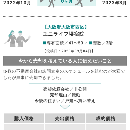
6
ヶ月
2022
10
2023
3
年
月
年
月
【大阪府大阪市西区】
ユニライフ堺宿院
■
専有面積／41〜50㎡
■
階数／3階
【投稿日：2023年09月04日】
今から売却を考えている人に伝えたいこと
多数の不動産会社の訪問査定のスケジュールを組むのが大変で
したが無事に売却できました。
売却依頼会社／非公開
売却理由／転勤
今後の住まい／戸建へ買い替え
購入価格
売出価格
成約価格