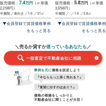
7.4
5.8
販売価格：
万円
（㎡単価
販売価格：
万円
（㎡単価
2,258円）
3,056円）
中層階 ／東向き ／1Ｒ ／31㎡
中層階 ／- ／1Ｒ ／5.8㎡
▼会員登録で賃貸価格事例
▼会員登録で賃貸価格事例
をもっと見る
をもっと見る
一括査定
スタート！
＼売るか貸すか
迷っているあなたも
／
一括査定で不動産会社に相談
事例を元に
価格を設定しよう
『今ならもっと高く売れる？』
『賃貸に出すのはあり？』
価格の根拠をしっかりと
不動産会社に聞くことが大切！