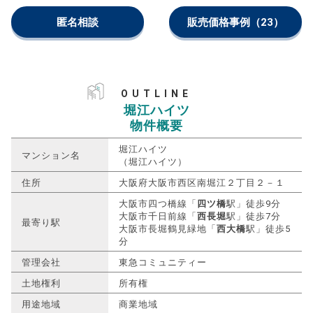
匿名相談
販売価格事例
（23）
OUTLINE
堀江ハイツ
物件概要
堀江ハイツ
マンション名
（堀江ハイツ）
住所
大阪府大阪市西区南堀江２丁目２－１
大阪市四つ橋線「
四ツ橋
駅」徒歩9分
大阪市千日前線「
西長堀
駅」徒歩7分
最寄り駅
大阪市長堀鶴見緑地「
西大橋
駅」徒歩5
分
管理会社
東急コミュニティー
土地権利
所有権
用途地域
商業地域