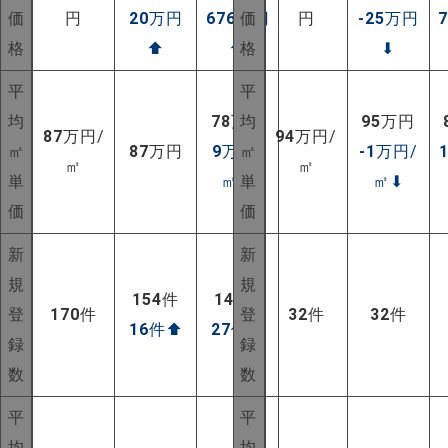
価
円
20
万円
676
万円
価
円
-25
万円
格
⬆
⬆
格
⬇
平
平
均
78
万円
均
95
万円
87
万円/
94
万円/
㎡
87
万円
9
万円/
㎡
-1
万円/
㎡
㎡
単
㎡
⬆
単
㎡
⬇
価
価
新
新
規
規
154
件
143
件
登
170
件
登
32
件
32
件
16
件
⬆
27
件
⬆
録
録
数
数
NEW!
平
平
NEW!
均
均