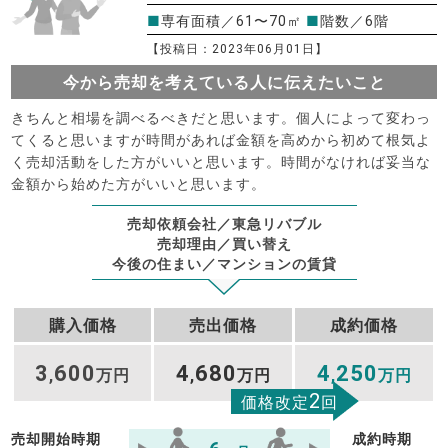
■
専有面積／61〜70㎡
■
階数／6階
【投稿日：2023年06月01日】
今から売却を考えている人に伝えたいこと
きちんと相場を調べるべきだと思います。個人によって変わっ
てくると思いますが時間があれば金額を高めから初めて根気よ
く売却活動をした方がいいと思います。時間がなければ妥当な
金額から始めた方がいいと思います。
売却依頼会社／東急リバブル
売却理由／買い替え
今後の住まい／マンションの賃貸
購入価格
売出価格
成約価格
3
600
4
680
4
250
,
万円
,
万円
,
万円
2
価格改定
回
売却開始時期
成約時期