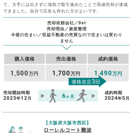
て、大手には出さずに強気で取引進めたことで高値売却が達成
できました。自分で広告も作れた方がよいです。
売却依頼会社／Bet
売却理由／資産整理
今後の住まい／収益不動産の売買なので住まいは変わり
ません
購入価格
売出価格
成約価格
1
500
1
700
1
490
,
万円
,
万円
,
万円
3
価格改定
回
売却開始時期
成約時期
6
ヶ月
2023
12
2024
5
年
月
年
月
【大阪府大阪市西区】
ローレルコート難波