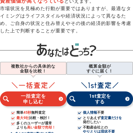
資産価値が高くなっている
といえます。
市場状況を見極めた行動が重要ではありますが、最適なタ
イミングはライフスタイルや経済状況によって異なるた
め、ご自身の状況と住み替えやその後の経済的影響を考慮
した上で判断することが重要です。
複数社からの具体的な
概算金額が
金額を比較！
すぐに届く！
一括査定を
1st査定を
申し込む
する
簡単
45秒
無料査定
個人情報
不要
最大9社
比較・検討！
とりあえず
査定書だけを
発行したい
多くのユーザーが通常
よりも
高い金額で売却！
不動産会社との
やりとりは現状不要