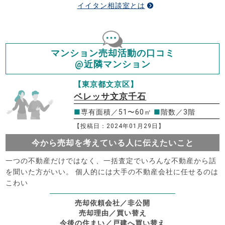
イイタン相談室とは
マンション売却活動の口コミ
@近隣マンション
【東京都文京区】
ベレッサ文京千石
■
専有面積／51〜60㎡
■
階数／3階
【投稿日：2024年01月29日】
今から売却を考えている人に伝えたいこと
一つの不動産だけではなく、一括査定でいろんな不動産から話
を聞いた方がいい。 個人的には大手の不動産会社に任せるのは
こわい
売却依頼会社／非公開
売却理由／買い替え
今後の住まい／戸建へ買い替え