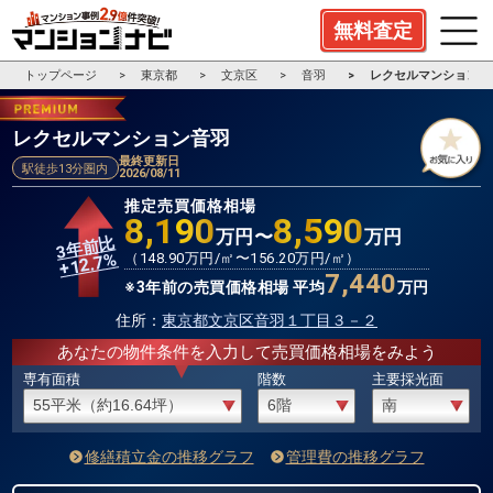
無料査定
トップページ
東京都
文京区
音羽
レクセルマンション音
レクセルマンション音羽
最終更新日
駅徒歩13分圏内
2026/08/11
推定売買価格相場
8,190
8,590
万円〜
万円
3年前比
%
（
148.90
万円/㎡〜
156.20
万円/㎡）
12.7
+
7,440
※3年前の売買価格相場 平均
万円
住所：
東京都文京区音羽１丁目３－２
あなたの物件条件を入力して売買価格相場をみよう
専有面積
階数
主要採光面
修繕積立金の推移グラフ
管理費の推移グラフ