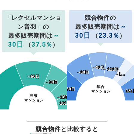
「レクセルマンショ
競合物件の
~
ン音羽」の
最多販売期間は
~
30日
23.3
最多販売期間は
（
％
）
30日
37.5
（
％
）
~90日
~90日
~120日
~120日
~60日
~60日
~1…
~1…
~60日
~60日
~90日
~90日
競合
~30日
~30日
181
18
マンション
当該
~150日
~180日
~150日
~180日
マンション
181日~
181日~
競合物件と比較すると