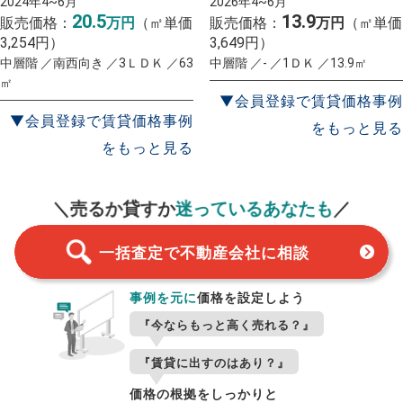
2024年4~6月
2026年4~6月
20.5
13.9
販売価格：
万円
（㎡単価
販売価格：
万円
（㎡単価
3,254円）
3,649円）
中層階 ／南西向き ／3ＬＤＫ ／63
中層階 ／- ／1ＤＫ ／13.9㎡
㎡
▼会員登録で賃貸価格事例
▼会員登録で賃貸価格事例
をもっと見る
をもっと見る
一括査定
スタート！
＼売るか貸すか
迷っているあなたも
／
一括査定で不動産会社に相談
事例を元に
価格を設定しよう
『今ならもっと高く売れる？』
『賃貸に出すのはあり？』
価格の根拠をしっかりと