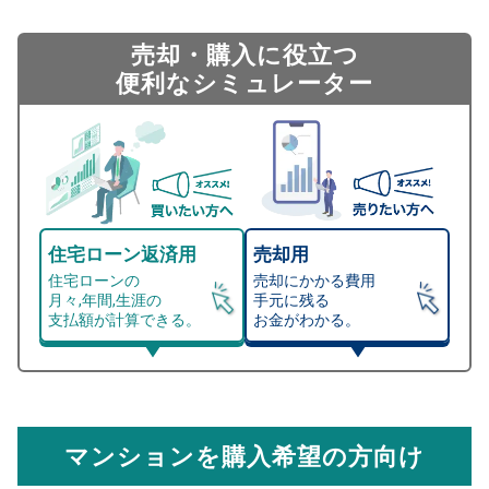
売却・購入に役立つ
便利なシミュレーター
住宅ローン返済用
売却用
住宅ローンの
売却にかかる費用
月々,年間,生涯の
手元に残る
支払額が計算できる。
お金がわかる。
マンション売却シミュレーター
総支払額シミュレーション
住宅ローンの月々、年間、生涯の支払額が
マンション売却シミュレーターでは、売却価格と残債額
計算できます。
から
売却にかかる諸経費が自動で算出され、手元に残る
金額がわかります。
マンションを購入希望の方向け