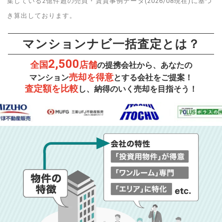
集している2億件超の売買・賃貸事例データ(2026/08現在)に基づ
き算出しております。
マンションナビ一括査定とは？
2,500
全国
店舗
の提携会社から、あなたの
売却を得意
マンション
とする会社をご提案！
査定額を比較
し、納得のいく売却を目指そう！