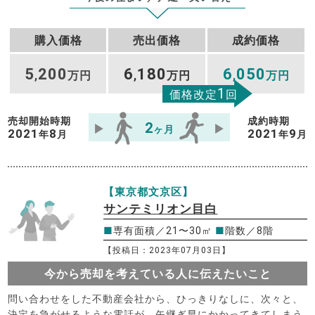
購入価格
売出価格
成約価格
5
200
6
180
6
050
,
万円
,
万円
,
万円
1
価格改定
回
売却開始時期
成約時期
2
ヶ月
2021
8
2021
9
年
月
年
月
【東京都文京区】
サンテミリオン目白
■
専有面積／21〜30㎡
■
階数／8階
【投稿日：2023年07月03日】
今から売却を考えている人に伝えたいこと
問い合わせをした不動産会社から、ひっきりなしに、次々と、
決定を急がせるような電話が、矢継ぎ早にかかってきてしまう