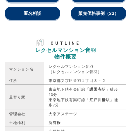
匿名相談
販売価格事例
（23）
OUTLINE
レクセルマンション音羽
物件概要
レクセルマンション音羽
マンション名
（レクセルマンション音羽）
住所
東京都文京区音羽１丁目３－２
東京地下鉄有楽町線「
護国寺
駅」徒歩
13分
最寄り駅
東京地下鉄有楽町線「
江戸川橋
駅」徒
歩7分
管理会社
大京アステージ
土地権利
所有権