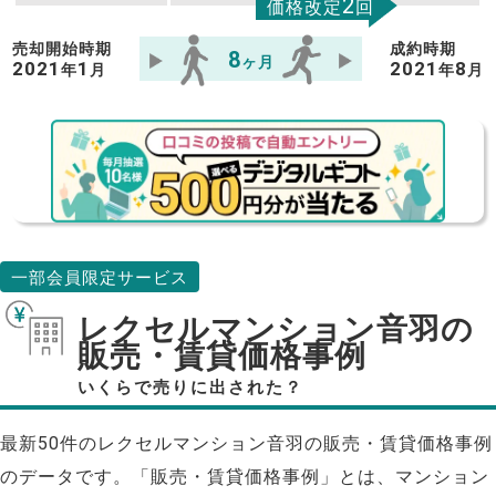
2
価格改定
回
売却開始時期
成約時期
8
ヶ月
2021
1
2021
8
年
月
年
月
一部会員限定サービス
レクセルマンション音羽の
販売・賃貸価格事例
いくらで売りに出された？
最新50件のレクセルマンション音羽の販売・賃貸価格事例
のデータです。「販売・賃貸価格事例」とは、マンション