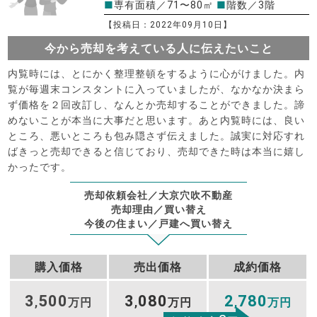
■
専有面積／71〜80㎡
■
階数／3階
【投稿日：2022年09月10日】
今から売却を考えている人に伝えたいこと
内覧時には、とにかく整理整頓をするように心がけました。内
覧が毎週末コンスタントに入っていましたが、なかなか決まら
ず価格を２回改訂し、なんとか売却することができました。諦
めないことが本当に大事だと思います。あと内覧時には、良い
ところ、悪いところも包み隠さず伝えました。誠実に対応すれ
ばきっと売却できると信じており、売却できた時は本当に嬉し
かったです。
売却依頼会社／大京穴吹不動産
売却理由／買い替え
今後の住まい／戸建へ買い替え
購入価格
売出価格
成約価格
3
500
3
080
2
780
,
万円
,
万円
,
万円