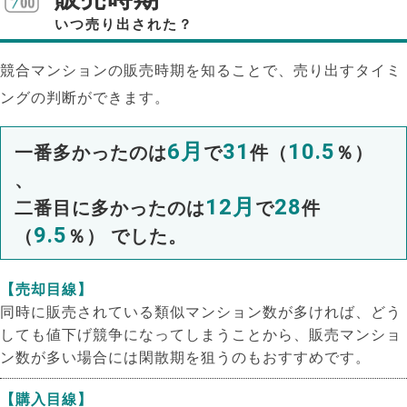
いつ売り出された？
競合マンションの販売時期を知ることで、売り出すタイミ
ングの判断ができます。
6月
31
10.5
一番多かったのは
で
件（
％）
、
12月
28
二番目に多かったのは
で
件
9.5
（
％） でした。
【売却目線】
同時に販売されている類似マンション数が多ければ、どう
しても値下げ競争になってしまうことから、販売マンショ
NEW!
ン数が多い場合には閑散期を狙うのもおすすめです。
NEW!
【購入目線】