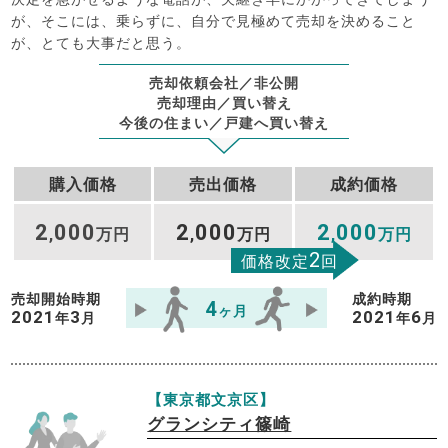
が、そこには、乗らずに、自分で見極めて売却を決めること
が、とても大事だと思う。
売却依頼会社／非公開
売却理由／買い替え
今後の住まい／戸建へ買い替え
購入価格
売出価格
成約価格
2
000
2
000
2
000
,
万円
,
万円
,
万円
2
価格改定
回
売却開始時期
成約時期
4
ヶ月
2021
3
2021
6
年
月
年
月
【東京都文京区】
グランシティ篠崎