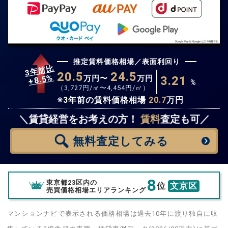
推定賃料価格相場／表面利回り
3年前比
20.5
24.5
%
8.5
万円〜
万円
3.21
+
%
（
3,727
円/㎡〜
4,454
円/㎡）
※3年前の賃料価格相場
20.7
万円
無料査定
スタート！
＼賃貸経営をお考えの方！
賃料
査定も可／
無料査定
してみる
8
東京都23区内の
位
文京区
売買価格相場エリアランキング
マンションナビで表示される価格相場は過去10年に渡り独自に収