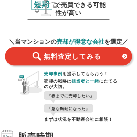
短期
で売買できる可能
性が高い
無料査定
スタート！
＼当マンションの
売却が得意な会社
を選定／
無料査定
してみる
売却事例
を提示してもらおう！
売却の戦略は
担当者と一緒
にたてる
のが大切。
『春までに売却したい』
『急な転勤になった』
まずは状況を不動産会社に相談！
販売時期