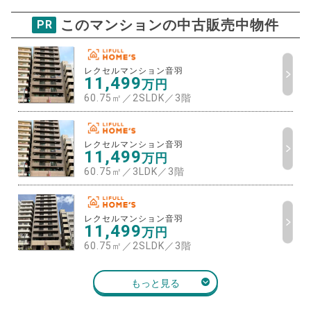
万円
売却価格 参考値
購入希望
物件価格
このマンションの中古販売中物件
PR
レクセルマンション音羽
試算条件 55㎡・6階
年
ご希望の
レクセルマンション音羽
7966
11,499
返済期間
万円
推定売却価格：
万円
60.75㎡／2SLDK
／
3階
%
住宅ローン
資金計画のために査定額や希望売却価
金利
レクセルマンション音羽
格を入力して活用するのもおすすめ◎
11,499
万円
60.75㎡／3LDK
／
3階
売却価格
残債
万円
ボーナス
万円
万円
返済金額
レクセルマンション音羽
11,499
万円
計算する
60.75㎡／2SLDK
／
3階
万円
頭金
もっと見る
売却にかかる費用
手元に残るお金は