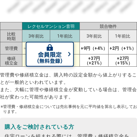
2023/07
2026/07
2026/03
2025/11
2025/07
2025/03
2024/11
2024/07
2024/03
2023/11
レクセルマンション音羽
競合物件
比較
3年前比
1年前比
3年前比
1年前比
時期
+62円
管理費
-4円（-1%）
+9円（+4%）
+2円（+1%）
（+23%）
修繕
+132円
+246円
+37円
+27円
積立金
（+51%）
（+168%）
（+21%）
（+15%）
管理費や修繕積立金は、購入時の設定金額から値上がりするこ
とが一般的といわれています。
また、大幅に管理や修繕積立金が変動している場合は、管理会
社が変わった可能性があります。
※管理費・修繕積立金については売出事例を元に平均値を算出し表示してお
ります。
購入をご検討されている方
住宅ローンを組まれる際には、管理費・修繕積立金を