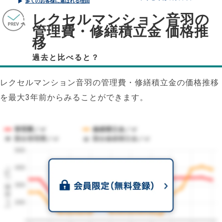
多くのお客様に選ばれる理由
レクセルマンション音羽の
管理費・修繕積立金 価格推
移
過去と比べると？
レクセルマンション音羽の管理費・修繕積立金の価格推移
を最大3年前からみることができます。
管理費／㎡
修繕積立金／㎡
競合管理費／㎡
競合修繕積立金／㎡
500
1㎡単価（円）
400
300
200