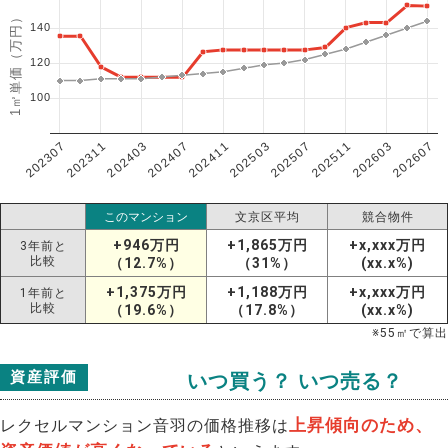
1㎡単価（万円）
140
120
100
202307
202607
202603
202511
202507
202503
202411
202407
202403
202311
このマンション
文京区平均
競合物件
+946万円
+1,865万円
+x,xxx万円
3年前と
比較
（12.7%）
（31%）
(xx.x%)
+1,375万円
+1,188万円
+x,xxx万円
1年前と
比較
（19.6%）
（17.8%）
(xx.x%)
※
55
㎡で算出
資産評価
いつ買う？ いつ売る？
上昇傾向のため、
レクセルマンション音羽の価格推移は