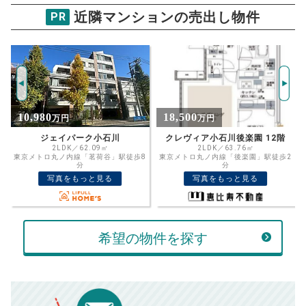
00
000
返済シミュレーション計算結果
万円
万円
近隣マンションの売出し物件
PR
■仲介手数料／
00
万円
834
毎月の支払額
■売買契約書印紙／
0
万円
円
■抵当権抹消費用／
0
万円
10,005
年間の支払額
円
※購入価格よりも売却価格が高い場合、譲渡所得税が発生する
場合がございます。詳しくは最寄りの税務署などにご確認く
ださい。
※シミュレーター結果はあくまでも概算であり、手残り金額を
18,500
12,900
万円
万円
100,050
総支払額
保証するものではございません。
円
※上記売却費用には、住所変更登記の費用、引っ越し費用、住
クレヴィア小石川後楽園 12階
CROSS小日向
宅ローンの一括繰上返済の手数料等は含まれておりませんの
2LDK／63.76㎡
2SLDK／88.60㎡
で予めご了承ください。
【注意事項】
8
東京メトロ丸ノ内線「後楽園」駅徒歩2
東京メトロ有楽町線「江戸川橋」駅徒歩
※仲介手数料は宅地建物取引業法で定められた上限で計算して
分
4分
おります。（物件価格×3%＋6万円＋消費税）
このシミュレーターは元利均等返済方式で試算しています。
写真をもっと見る
写真をもっと見る
このシミュレーターは、四捨五入にて計算しております。
このシミュレーターはお借り入れの全期間で金利が変わらない設
定です。
このシミュレーターでの結果は、お借り入れを保証するものでは
ありません。
希望の物件を探す
このシミュレーターをご利用された方の、いかなる損害について
も当社は一切責任を負いませんので、ご了承ください。
住宅ローンの種類によって、年収負担率は異なります。一般的に
年収の20～25%以内が年間のローン返済額の割合とされており
ますが、お借り入れの際に各金融機関にご相談ください。
会員マイページでは