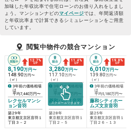
加味した年収比率で住宅ローンのお借り入れをしまし
ょう。
マンションナビの
マイページ
では、年間返済額
と年収比率まで計算できるシミュレーションをご用意
しています。
閲覧中物件の競合マンション
12.7
%
11.4
%
19.8
%
UP
UP
UP
8,190
3,280
6,010
万円〜
万円〜
万円〜
148.90
117.10
139.80
万円〜
万円〜
万円〜
（㎡）
（㎡）
（㎡）
3年前の価格相場
3年前の価格相場
3年前の価格相場
は
は
は
平均
7,440
万円〜
平均
3,080
万円〜
平均
5,180
万円〜
レクセルマンシ
菱和パレス音羽
藤和シティホー
スクロールできます
ョン音羽
ムズ文京音羽
築
29
年
築
28
年
築
25
年
東京都文京区音羽１
東京都文京区音羽１
東京都文京区音羽１
丁目３－２
丁目２－５
丁目２６－１３