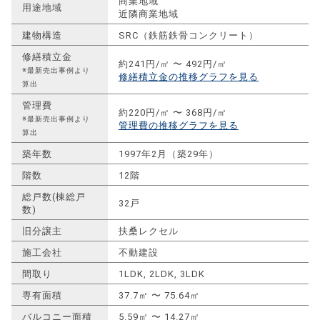
商業地域
用途地域
近隣商業地域
建物構造
SRC（鉄筋鉄骨コンクリート）
修繕積立金
約241円/㎡ 〜 492円/㎡
※最新売出事例より
修繕積立金の推移グラフを見る
算出
管理費
約220円/㎡ 〜 368円/㎡
※最新売出事例より
管理費の推移グラフを見る
算出
築年数
1997年2月（築29年）
階数
12階
総戸数(棟総戸
32戸
数)
旧分譲主
扶桑レクセル
施工会社
不動建設
間取り
1LDK, 2LDK, 3LDK
専有面積
37.7㎡ 〜 75.64㎡
バルコニー面積
5.59㎡ 〜 14.27㎡