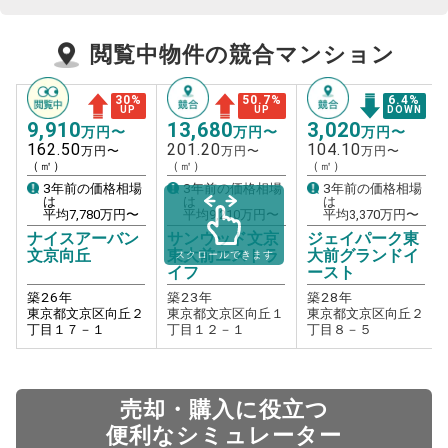
閲覧中物件の競合マンション
30
%
50.7
%
6.4
%
UP
UP
DOWN
9,910
13,680
3,020
万円〜
万円〜
万円〜
162.50
201.20
104.10
万円〜
万円〜
万円〜
（㎡）
（㎡）
（㎡）
3年前の価格相場
3年前の価格相場
3年前の価格相場
は
は
は
平均
7,780
万円〜
平均
9,210
万円〜
平均
3,370
万円〜
ナイスアーバン
サンウッド文京
ジェイパーク東
文京向丘
東大前エストラ
大前グランドイ
スクロールできます
イフ
ースト
築
26
年
築
23
年
築
28
年
東京都文京区向丘２
東京都文京区向丘１
東京都文京区向丘２
丁目１７－１
丁目１２－１
丁目８－５
売却・購入に役立つ
便利なシミュレーター