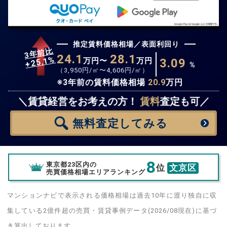
推定賃料価格相場／表面利回り
3年前比
24.1
28.1
%
25.1
万円〜
万円
3.09
+
%
（
3,950
円/㎡〜
4,606
円/㎡）
※3年前の賃料価格相場
20.9
万円
無料査定
スタート！
＼賃貸経営をお考えの方！
賃料
査定も可／
無料査定
してみる
8
東京都23区内の
位
文京区
売買価格相場エリアランキング
マンションナビで表示される価格相場は過去10年に渡り独自に収
集している2億件超の売買・賃貸事例データ(2026/08現在)に基づ
き算出しております。