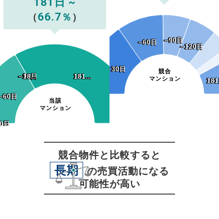
181日 ~
66.7
（
％
）
~90日
~90日
~60日
~60日
~120日
~120日
~30日
~30日
競合
~90日
~12…
~15…
~18…
~90日
~12…
~15…
~18…
181…
181…
マンション
18
18
~60日
~60日
当該
マンション
0日
30日
競合物件と比較すると
長期
の売買活動になる
可能性が高い
無料査定
スタート！