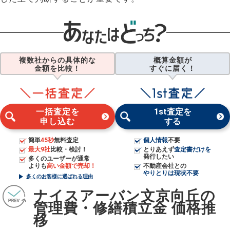
複数社からの具体的な
概算金額が
金額を比較！
すぐに届く！
一括査定を
1st査定を
申し込む
する
簡単
45秒
無料査定
個人情報
不要
最大9社
比較・検討！
とりあえず
査定書だけを
発行したい
多くのユーザーが通常
よりも
高い金額で売却！
不動産会社との
やりとりは現状不要
多くのお客様に選ばれる理由
ナイスアーバン文京向丘の
管理費・修繕積立金 価格推
移