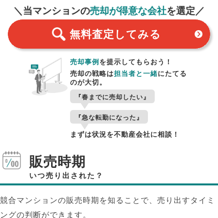
＼当マンションの
売却が得意な会社
を選定／
無料査定
してみる
売却事例
を提示してもらおう！
売却の戦略は
担当者と一緒
にたてる
のが大切。
『春までに売却したい』
『急な転勤になった』
まずは状況を不動産会社に相談！
販売時期
いつ売り出された？
競合マンションの販売時期を知ることで、売り出すタイミ
ングの判断ができます。