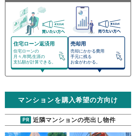
住宅ローン返済用
売却用
住宅ローンの
売却にかかる費用
月々,年間,生涯の
手元に残る
支払額が計算できる。
お金がわかる。
マンション売却シミュレーター
総支払額シミュレーション
住宅ローンの月々、年間、生涯の支払額が
マンション売却シミュレーターでは、売却価格と残債額
計算できます。
から
売却にかかる諸経費が自動で算出され、手元に残る
金額がわかります。
マンションを購入希望の方向け
万円
売却価格 参考値
購入希望
物件価格
近隣マンションの売出し物件
PR
ナイスアーバン文京向丘
試算条件 61㎡・7階