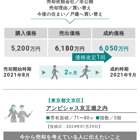
売却依頼会社／非公開
売却理由／買い替え
今後の住まい／戸建へ買い替え
購入価格
売出価格
成約価格
5
200
6
180
6
050
,
万円
,
万円
,
万円
1
価格改定
回
売却開始時期
成約時期
2
ヶ月
2021
8
2021
9
年
月
年
月
【東京都文京区】
アンビシャス京王堀之内
■
専有面積／71〜80㎡
■
階数／5階
【投稿日：2024年01月29日】
今から売却を考えている人に伝えたいこと