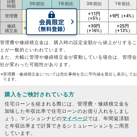
比較
3年前比
1年前比
3年前比
1年前比
時期
+15円
-13円
+11円
管理費
+9円（+4%）
（+6%）
（-4%）
（+5%）
修繕
+30円
+25円
+2円（+1%）
-9円（-4%）
積立金
（+16%）
（+13%）
管理費や修繕積立金は、購入時の設定金額から値上がりするこ
とが一般的といわれています。
また、大幅に管理や修繕積立金が変動している場合は、管理会
社が変わった可能性があります。
※管理費・修繕積立金については売出事例を元に平均値を算出し表示してお
ります。
購入をご検討されている方
住宅ローンを組まれる際には、管理費・修繕積立金を
加味した年収比率で住宅ローンのお借り入れをしまし
ょう。
マンションナビの
マイページ
では、年間返済額
と年収比率まで計算できるシミュレーションをご用意
しています。