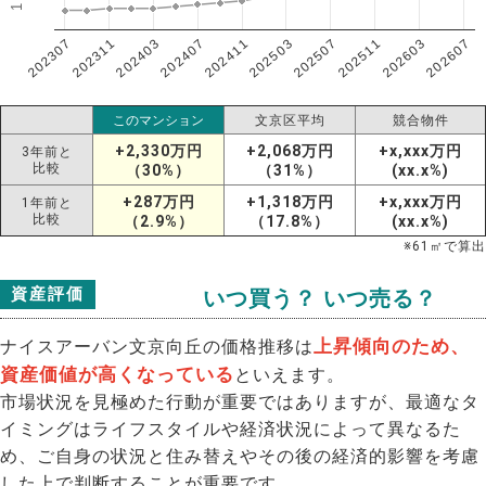
202307
202607
202603
202511
202507
202503
202411
202407
202403
202311
このマンション
文京区平均
競合物件
+2,330万円
+2,068万円
+x,xxx万円
3年前と
比較
（30%）
（31%）
(xx.x%)
+287万円
+1,318万円
+x,xxx万円
1年前と
比較
（2.9%）
（17.8%）
(xx.x%)
※
61
㎡で算出
資産評価
いつ買う？ いつ売る？
上昇傾向のため、
ナイスアーバン文京向丘の価格推移は
資産価値が高くなっている
といえます。
市場状況を見極めた行動が重要ではありますが、最適なタ
イミングはライフスタイルや経済状況によって異なるた
め、ご自身の状況と住み替えやその後の経済的影響を考慮
した上で判断することが重要です。