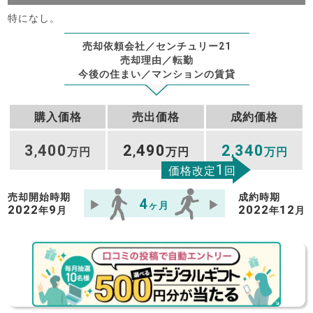
特になし。
売却依頼会社／センチュリー21
売却理由／転勤
今後の住まい／マンションの賃貸
購入価格
売出価格
成約価格
3
400
2
490
2
340
,
万円
,
万円
,
万円
1
価格改定
回
売却開始時期
成約時期
4
ヶ月
2022
9
2022
12
年
月
年
月