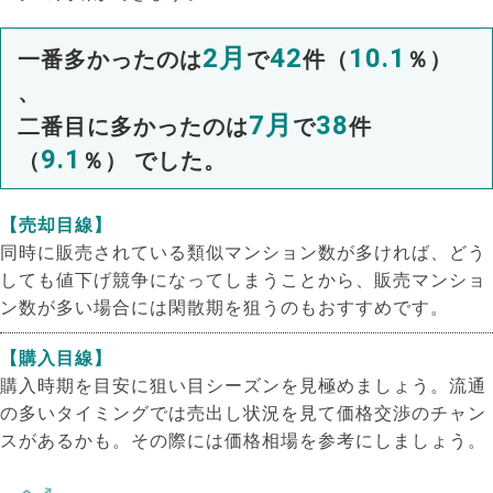
2月
42
10.1
一番多かったのは
で
件（
％）
、
7月
38
二番目に多かったのは
で
件
9.1
（
％） でした。
【売却目線】
同時に販売されている類似マンション数が多ければ、どう
しても値下げ競争になってしまうことから、販売マンショ
ン数が多い場合には閑散期を狙うのもおすすめです。
【購入目線】
購入時期を目安に狙い目シーズンを見極めましょう。流通
の多いタイミングでは売出し状況を見て価格交渉のチャン
スがあるかも。その際には価格相場を参考にしましょう。