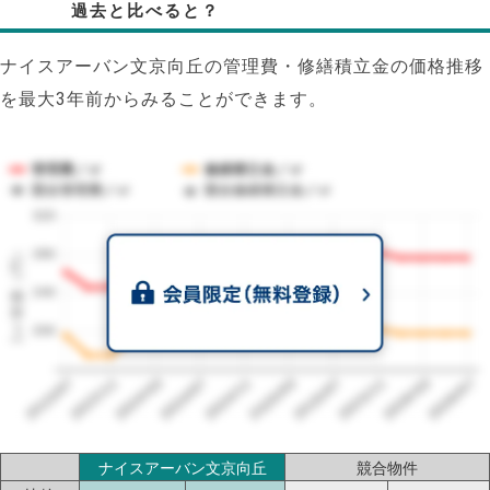
過去と比べると？
ナイスアーバン文京向丘の管理費・修繕積立金の価格推移
を最大3年前からみることができます。
管理費／㎡
修繕積立金／㎡
競合管理費／㎡
競合修繕積立金／㎡
320
1㎡単価（円）
280
240
200
2023/07
2026/07
2026/03
2025/11
2025/07
2025/03
2024/11
2024/07
2024/03
2023/11
ナイスアーバン文京向丘
競合物件