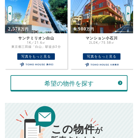
年
ご希望の
9601
返済期間
推定売却価格：
万円
%
6,980
15,480
万円
万円
住宅ローン
資金計画のために査定額や希望売却価
金利
マンション小石川
ライオンズガーデンヒルズ白山
格を入力して活用するのもおすすめ◎
2LDK／75.58㎡
2SLDK／75.06㎡
都営三田線「白山」駅徒歩1分
売却価格
残債
万円
写真をもっと見る
写真をもっと見る
ボーナス
万円
万円
返済金額
計算する
希望の物件を探す
万円
頭金
売却にかかる費用
手元に残るお金は
00
000
返済シミュレーション計算結果
万円
万円
この物件
■仲介手数料／
00
万円
が
834
毎月の支払額
■売買契約書印紙／
0
万円
円
■抵当権抹消費用／
0
万円