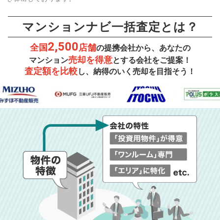
マンションナビ一括査定とは？
2,500
全国
店舗
の提携会社から、あなたの
売却を得意
マンション
とする会社をご提案！
査定額を比較
し、納得のいく売却を目指そう！