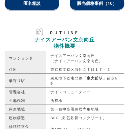
匿名相談
販売価格事例
（10）
OUTLINE
ナイスアーバン文京向丘
物件概要
ナイスアーバン文京向丘
マンション名
（ナイスアーバン文京向丘）
住所
東京都文京区向丘２丁目１７－１
東京地下鉄南北線「
東大前
駅」徒歩6
最寄り駅
分
管理会社
ナイスコミュニティー
土地権利
所有権
用途地域
第一種中高層住居専用地域
建物構造
SRC（鉄筋鉄骨コンクリート）
修繕積立金