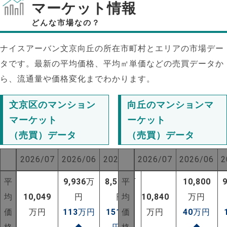
マーケット情報
どんな市場なの？
ナイスアーバン文京向丘の所在市町村とエリアの市場デー
タです。最新の平均価格、平均㎡単価などの売買データか
ら、流通量や価格変化までわかります。
文京区のマンション
向丘のマンションマ
マーケット
ーケット
（売買）データ
（売買）データ
2026/07
2026/06
2025/07
2026/07
2026/06
2
平
9,936
万
8,533
平
万
10,800
NEW!
均
10,049
円
円
均
10,840
万円
NEW!
価
万円
113
万円
1516
価
万
万円
40
万円