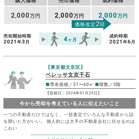
購入価格
売出価格
成約価格
2
000
2
000
2
000
,
万円
,
万円
,
万円
2
価格改定
回
売却開始時期
成約時期
4
ヶ月
2021
3
2021
6
年
月
年
月
【東京都文京区】
ベレッサ文京千石
■
専有面積／51〜60㎡
■
階数／3階
【投稿日：2024年01月29日】
今から売却を考えている人に伝えたいこと
一つの不動産だけではなく、一括査定でいろんな不動産から話
を聞いた方がいい。 個人的には大手の不動産会社に任せるのは
こわい