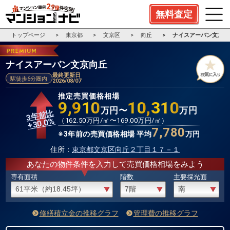
無料査定
トップページ
東京都
文京区
向丘
ナイスアーバン文京向
ナイスアーバン文京向丘
最終更新日
駅徒歩6分圏内
2026/08/07
推定売買価格相場
9,910
10,310
万円〜
万円
3年前比
%
（
162.50
万円/㎡〜
169.00
万円/㎡）
30.0
+
7,780
※3年前の売買価格相場 平均
万円
住所：
東京都文京区向丘２丁目１７－１
あなたの物件条件を入力して売買価格相場をみよう
専有面積
階数
主要採光面
修繕積立金の推移グラフ
管理費の推移グラフ