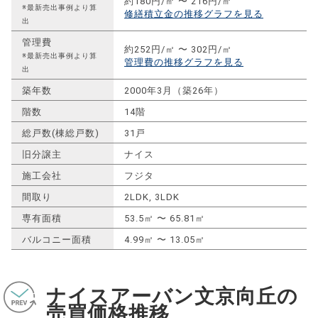
約180円/㎡ 〜 216円/㎡
※最新売出事例より算
修繕積立金の推移グラフを見る
出
管理費
約252円/㎡ 〜 302円/㎡
※最新売出事例より算
管理費の推移グラフを見る
出
築年数
2000年3月（築26年）
階数
14階
総戸数(棟総戸数)
31戸
旧分譲主
ナイス
施工会社
フジタ
間取り
2LDK, 3LDK
専有面積
53.5㎡ 〜 65.81㎡
バルコニー面積
4.99㎡ 〜 13.05㎡
ナイスアーバン文京向丘の
売買価格推移