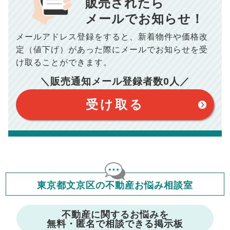
販売されたら
10,005
メールでお知らせ！
年間の支払額
円
※購入価格よりも売却価格が高い場合、譲渡所得税が発生する
場合がございます。詳しくは最寄りの税務署などにご確認く
ださい。
メールアドレス登録をすると、
新着物件や価格改
※シミュレーター結果はあくまでも概算であり、手残り金額を
100,050
総支払額
保証するものではございません。
円
定（値下げ）があった際に
メールでお知らせを受
※上記売却費用には、住所変更登記の費用、引っ越し費用、住
宅ローンの一括繰上返済の手数料等は含まれておりませんの
け取ることができます。
で予めご了承ください。
【注意事項】
※仲介手数料は宅地建物取引業法で定められた上限で計算して
＼販売通知メール登録者数
0
人／
おります。（物件価格×3%＋6万円＋消費税）
このシミュレーターは元利均等返済方式で試算しています。
このシミュレーターは、四捨五入にて計算しております。
このシミュレーターはお借り入れの全期間で金利が変わらない設
受け取る
定です。
このシミュレーターでの結果は、お借り入れを保証するものでは
ありません。
このシミュレーターをご利用された方の、いかなる損害について
も当社は一切責任を負いませんので、ご了承ください。
住宅ローンの種類によって、年収負担率は異なります。一般的に
年収の20～25%以内が年間のローン返済額の割合とされており
ますが、お借り入れの際に各金融機関にご相談ください。
会員マイページでは
東京都文京区の不動産お悩み相談室
修繕費・管理費の計算もできます
不動産に関するお悩みを
無料・匿名で相談できる掲示板