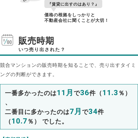
『賃貸に出すのはあり？』
価格の根拠をしっかりと
不動産会社に聞くことが大切！
販売時期
いつ売り出された？
競合マンションの販売時期を知ることで、売り出すタイミ
ングの判断ができます。
11月
36
11.3
一番多かったのは
で
件（
％）
、
7月
34
二番目に多かったのは
で
件
10.7
（
％） でした。