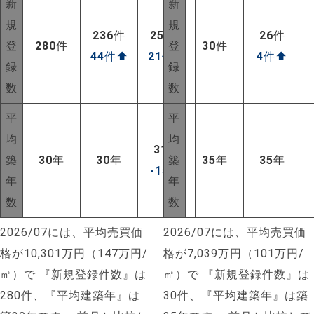
新
新
規
規
236
件
259
件
26
件
登
280
件
登
30
件
44
件
⬆
21
件
⬆
4
件
⬆
録
録
数
数
平
平
均
均
31
年
築
30
年
30
年
築
35
年
35
年
-1
年
⬇
年
年
数
数
2026/07には、平均売買価
2026/07には、平均売買価
格が10,301万円（147万円/
格が7,039万円（101万円/
㎡）で
『新規登録件数』は
㎡）で
『新規登録件数』は
280件、『平均建築年』は
30件、『平均建築年』は築