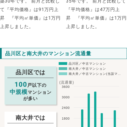
築30年です。
前月と比較し
35年です。
前月と比較して
て『平均価格』は91万円上
『平均価格』は47万円上
昇 『平均㎡単価』は1万円
昇 『平均㎡単価』は1万円
上昇しました。
上昇しました。
品川区と南大井のマンション流通量
品川区／中古マンション
南大井／中古マンション
品川区では
南大井／中古マンション(当該マ…
(流通量)
100
戸以下の
3600
中規模
マンション
3000
が多い
2400
南大井では
1800