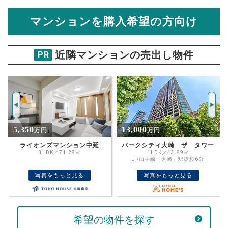
計算できます。
から
売却にかかる諸経費が自動で算出され、手元に残る
金額がわかります。
マンションを購入希望の方向け
万円
売却価格 参考値
購入希望
物件価格
近隣マンションの売出し物件
PR
大森第14ウィーンハイツ
試算条件 40㎡・4階
年
ご希望の
3477
返済期間
推定売却価格：
万円
%
13,000
23,800
万円
万円
住宅ローン
資金計画のために査定額や希望売却価
金利
パークシティ大崎 ザ タワー
大崎ウエストシティタワーズW棟
格を入力して活用するのもおすすめ◎
1LDK／43.89㎡
2SLDK／87.03㎡
JR山手線「大崎」駅徒歩6分
売却価格
残債
万円
写真をもっと見る
写真をもっと見る
ボーナス
万円
万円
返済金額
計算する
希望の物件を探す
万円
頭金