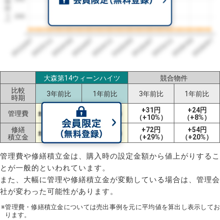
200
2023/07
2026/07
2026/03
2025/11
2025/07
2025/03
2024/11
2024/07
2024/03
2023/11
大森第14ウィーンハイツ
競合物件
比較
3年前比
1年前比
3年前比
1年前比
時期
+31円
+24円
管理費
±0円（±0%）
±0円（±0%）
（+10%）
（+8%）
修繕
+72円
+54円
±0円（±0%）
±0円（±0%）
積立金
（+29%）
（+20%）
管理費や修繕積立金は、購入時の設定金額から値上がりするこ
とが一般的といわれています。
また、大幅に管理や修繕積立金が変動している場合は、管理会
社が変わった可能性があります。
※管理費・修繕積立金については売出事例を元に平均値を算出し表示してお
ります。