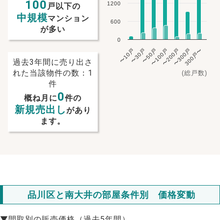
100
1200
戸以下の
中規模
マンション
600
が多い
0
〜10戸
〜30戸
〜50戸
〜100戸
〜200戸
〜300戸
300戸〜
過去3年間に売り出さ
れた当該物件の数：1
(総戸数)
件
0
概ね月に
件の
新規売出し
があり
ます。
NEW!
品川区と南大井の部屋条件別 価格変動
NEW!
▼間取別の販売価格（過去5年間）