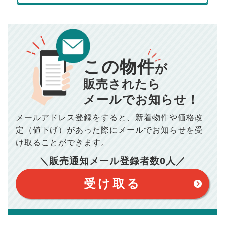
売却にかかる費用
手元に残るお金は
00
000
返済シミュレーション計算結果
万円
万円
この物件
■仲介手数料／
00
万円
が
834
毎月の支払額
■売買契約書印紙／
0
万円
円
■抵当権抹消費用／
0
万円
販売されたら
10,005
メールでお知らせ！
年間の支払額
円
※購入価格よりも売却価格が高い場合、譲渡所得税が発生する
場合がございます。詳しくは最寄りの税務署などにご確認く
ださい。
メールアドレス登録をすると、
新着物件や価格改
※シミュレーター結果はあくまでも概算であり、手残り金額を
100,050
総支払額
保証するものではございません。
円
定（値下げ）があった際に
メールでお知らせを受
※上記売却費用には、住所変更登記の費用、引っ越し費用、住
宅ローンの一括繰上返済の手数料等は含まれておりませんの
け取ることができます。
で予めご了承ください。
【注意事項】
※仲介手数料は宅地建物取引業法で定められた上限で計算して
＼販売通知メール登録者数
0
人／
おります。（物件価格×3%＋6万円＋消費税）
このシミュレーターは元利均等返済方式で試算しています。
このシミュレーターは、四捨五入にて計算しております。
このシミュレーターはお借り入れの全期間で金利が変わらない設
受け取る
定です。
このシミュレーターでの結果は、お借り入れを保証するものでは
ありません。
このシミュレーターをご利用された方の、いかなる損害について
も当社は一切責任を負いませんので、ご了承ください。