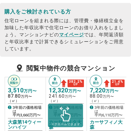
購入をご検討されている方
住宅ローンを組まれる際には、管理費・修繕積立金を
加味した年収比率で住宅ローンのお借り入れをしまし
ょう。
マンションナビの
マイページ
では、年間返済額
と年収比率まで計算できるシミュレーションをご用意
しています。
閲覧中物件の競合マンション
21.4
%
382.2
%
UP
UP
3,510
7,220
12,320
万円〜
万円〜
万円〜
87.80
88.00
241.60
万円〜
万円〜
万円〜
（㎡）
（㎡）
（㎡）
3年前の価格相場
3年前の価格相場
3年前の価格相場
は
は
は
平均
3,660
万円〜
平均
6,110
万円〜
平均
2,600
万円〜
大森第14ウィー
カーサフィノ大
カーサコスタ大
スクロールできます
ンハイツ
森
森