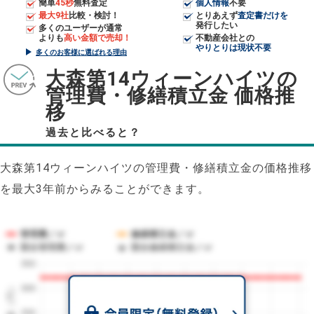
簡単
45秒
無料査定
個人情報
不要
最大9社
比較・検討！
とりあえず
査定書だけを
発行したい
多くのユーザーが通常
よりも
高い金額で売却！
不動産会社との
やりとりは現状不要
多くのお客様に選ばれる理由
大森第14ウィーンハイツの
管理費・修繕積立金 価格推
移
過去と比べると？
大森第14ウィーンハイツの管理費・修繕積立金の価格推移
を最大3年前からみることができます。
管理費／㎡
修繕積立金／㎡
競合管理費／㎡
競合修繕積立金／㎡
350
1㎡単価（円）
300
250