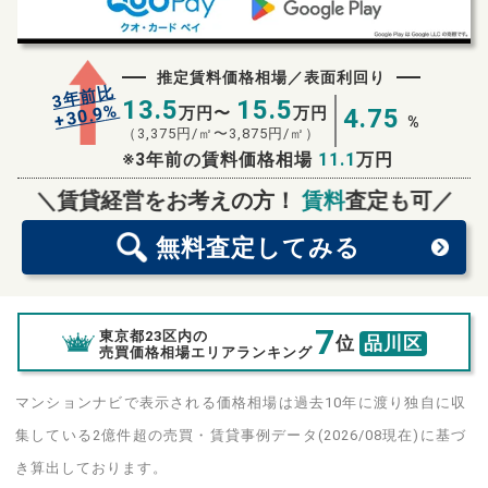
推定賃料価格相場／表面利回り
3年前比
13.5
15.5
%
30.9
万円〜
万円
4.75
+
%
（
3,375
円/㎡〜
3,875
円/㎡）
※3年前の賃料価格相場
11.1
万円
無料査定
スタート！
＼賃貸経営をお考えの方！
賃料
査定も可／
無料査定
してみる
7
東京都23区内の
位
品川区
売買価格相場エリアランキング
マンションナビで表示される価格相場は過去10年に渡り独自に収
集している2億件超の売買・賃貸事例データ(2026/08現在)に基づ
き算出しております。