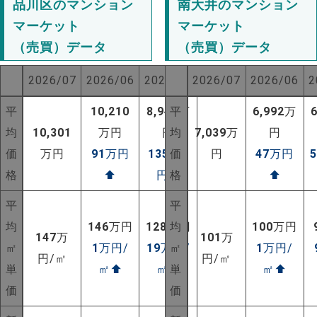
品川区のマンション
南大井のマンション
マーケット
マーケット
（売買）データ
（売買）データ
2026/07
2026/06
2025/07
2026/07
2026/06
2
平
10,210
8,944
平
万
6,992
万
均
10,301
万円
円
均
7,039
万
円
価
万円
91
万円
1357
価
万
円
47
万円
格
⬆
円
⬆
格
⬆
平
平
均
146
万円
128
万円
均
100
万円
147
万
101
万
㎡
1
万円/
19
万円/
㎡
1
万円/
円/㎡
円/㎡
単
㎡
⬆
㎡
⬆
単
㎡
⬆
価
価