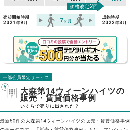
2
価格改定
回
売却開始時期
成約時期
7
ヶ月
2021
9
2022
3
年
月
年
月
一部会員限定サービス
大森第14ウィーンハイツの
販売・賃貸価格事例
いくらで売りに出された？
最新50件の大森第14ウィーンハイツの販売・賃貸価格事例
のデータです。「販売・賃貸価格事例」とは、マンション