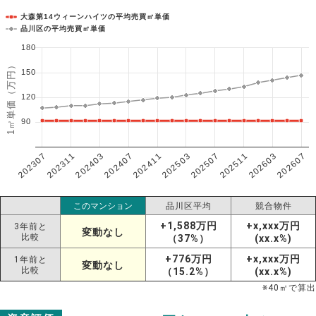
大森第14ウィーンハイツの平均売買㎡単価
品川区の平均売買㎡単価
180
1㎡単価（万円）
150
120
90
202307
202607
202603
202511
202507
202503
202411
202407
202403
202311
このマンション
品川区平均
競合物件
+1,588万円
+x,xxx万円
3年前と
変動なし
比較
（37%）
(xx.x%)
+776万円
+x,xxx万円
1年前と
変動なし
比較
（15.2%）
(xx.x%)
※
40
㎡で算出