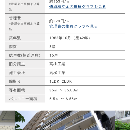
約163円/㎡
※最新売出事例より算
修繕積立金の推移グラフを見る
出
管理費
約323円/㎡
※最新売出事例より算
管理費の推移グラフを見る
出
築年数
1983年10月（築42年）
階数
8階
総戸数(棟総戸数)
15戸
旧分譲主
高柳工業
施工会社
高柳工業
間取り
1LDK, 2LDK
専有面積
36㎡ 〜 36.08㎡
バルコニー面積
6.5㎡ 〜 6.56㎡