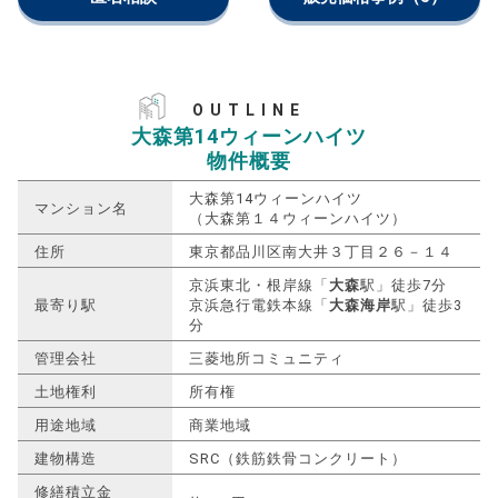
OUTLINE
大森第14ウィーンハイツ
物件概要
大森第14ウィーンハイツ
マンション名
（大森第１４ウィーンハイツ）
住所
東京都品川区南大井３丁目２６－１４
京浜東北・根岸線「
大森
駅」徒歩7分
最寄り駅
京浜急行電鉄本線「
大森海岸
駅」徒歩3
分
管理会社
三菱地所コミュニティ
土地権利
所有権
用途地域
商業地域
建物構造
SRC（鉄筋鉄骨コンクリート）
修繕積立金