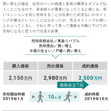
買い替えの場合、住宅ローンの残債と新居の費用をダブルで払
うことになるので、資金繰りが重要になってくると感じる。幸
いマンションを先に売却することが出来たため支払いのタイミ
ングが被るといういことはなかったが、売るタイミングが遅い
とかぶってくるし、それに伴って焦って価格を大幅に下げての
売却になると思うので注意が必要。
売却依頼会社／東急リバブル
売却理由／買い替え
今後の住まい／戸建へ買い替え
購入価格
売出価格
成約価格
2
150
2
980
2
500
,
万円
,
万円
,
万円
1
価格改定
回
売却開始時期
成約時期
10
ヶ月
2019
1
2019
10
年
月
年
月