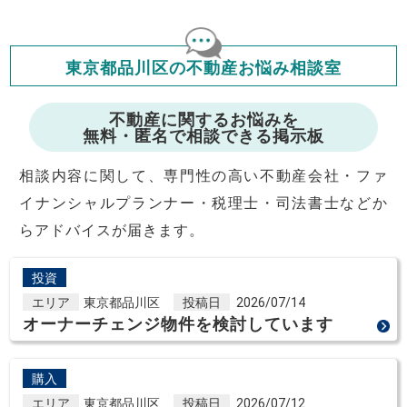
住宅ローンの種類によって、年収負担率は異なります。一般的に
年収の20～25%以内が年間のローン返済額の割合とされており
ますが、お借り入れの際に各金融機関にご相談ください。
会員マイページでは
東京都品川区の不動産お悩み相談室
修繕費・管理費の計算もできます
不動産に関するお悩みを
無料・匿名で相談できる掲示板
相談内容に関して、専門性の高い不動産会社・ファ
イナンシャルプランナー・税理士・司法書士などか
らアドバイスが届きます。
投資
エリア
東京都品川区
投稿日
2026/07/14
オーナーチェンジ物件を検討しています
購入
エリア
東京都品川区
投稿日
2026/07/12