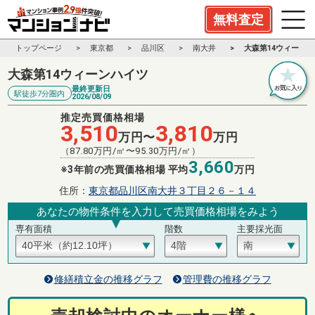
無料査定
トップページ
東京都
品川区
南大井
大森第14ウィーン
大森第14ウィーンハイツ
最終更新日
駅徒歩7分圏内
2026/08/09
推定売買価格相場
3,510
3,810
万円〜
万円
（
87.80
万円/㎡〜
95.30
万円/㎡）
3,660
※3年前の売買価格相場 平均
万円
住所：
東京都品川区南大井３丁目２６－１４
あなたの物件条件を入力して売買価格相場をみよう
専有面積
階数
主要採光面
修繕積立金の推移グラフ
管理費の推移グラフ