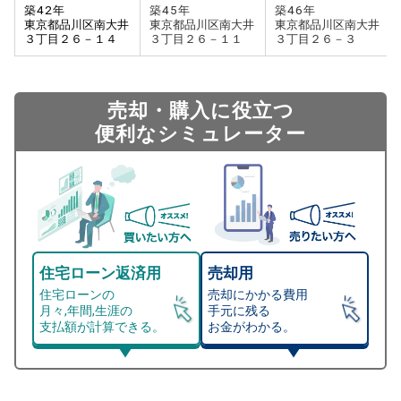
築
42
年
築
46
年
築
45
年
東京都品川区南大井
東京都品川区南大井
東京都品川区南大井
３丁目２６－１４
３丁目２６－３
３丁目２６－１１
売却・購入に役立つ
便利なシミュレーター
住宅ローン返済用
売却用
住宅ローンの
売却にかかる費用
月々,年間,生涯の
手元に残る
支払額が計算できる。
お金がわかる。
マンション売却シミュレーター
総支払額シミュレーション
住宅ローンの月々、年間、生涯の支払額が
マンション売却シミュレーターでは、売却価格と残債額