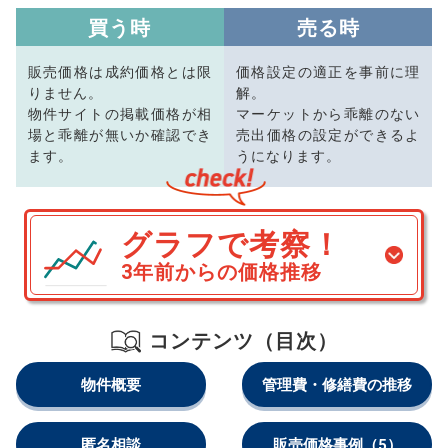
買う時
売る時
販売価格は成約価格とは限
価格設定の適正を事前に理
りません。
解。
物件サイトの掲載価格が相
マーケットから乖離のない
場と乖離が無いか確認でき
売出価格の設定ができるよ
ます。
うになります。
グラフで考察！
3年前からの価格推移
コンテンツ（目次）
物件概要
管理費・修繕費の推移
匿名相談
販売価格事例
（5）