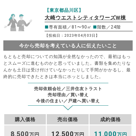
【東京都品川区】
大崎ウエストシティタワーズW棟
■
専有面積／81〜90㎡
■
階数／24階
【投稿日：2023年04月03日】
今から売却を考えている人に伝えたいこと
もともと売却についての知識が全然なかったので、最初はもっ
とスムーズに進むものかと思っていました。書類を集めたりな
んかも土日は受け付けていなかったりして手間がかかるし、最
終的に売却できたときは本当にホッとしました。
売却依頼会社／三井住友トラスト
売却理由／買い替え
今後の住まい／戸建へ買い替え
購入価格
売出価格
成約価格
8
500
12
500
11
000
,
万円
,
万円
,
万円