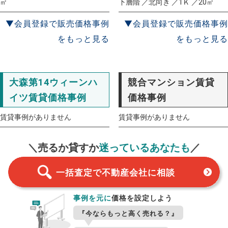
㎡
下層階 ／北向き ／1Ｋ ／20㎡
▼会員登録で販売価格事例
▼会員登録で販売価格事例
をもっと見る
をもっと見る
大森第14ウィーンハ
競合マンション賃貸
イツ賃貸価格事例
価格事例
賃貸事例がありません
賃貸事例がありません
一括査定
スタート！
＼売るか貸すか
迷っているあなたも
／
一括査定で不動産会社に相談
事例を元に
価格を設定しよう
『今ならもっと高く売れる？』