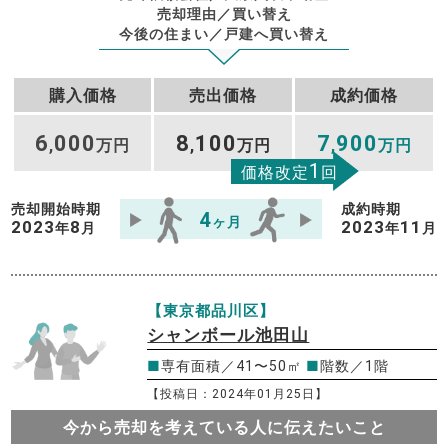
売却理由／買い替え
今後の住まい／戸建へ買い替え
購入価格
売出価格
成約価格
6
000
8
100
7
900
,
万円
,
万円
,
万円
1
価格改定
回
売却開始時期
成約時期
4
ヶ月
2023
8
2023
11
年
月
年
月
【東京都品川区】
シャンボール池田山
■
専有面積／41〜50㎡
■
階数／1階
【投稿日：2024年01月25日】
今から売却を考えている人に伝えたいこと