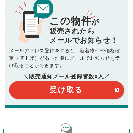
00
000
返済シミュレーション計算結果
万円
万円
この物件
■仲介手数料／
00
万円
が
834
毎月の支払額
■売買契約書印紙／
0
万円
円
■抵当権抹消費用／
0
万円
販売されたら
10,005
メールでお知らせ！
年間の支払額
円
※購入価格よりも売却価格が高い場合、譲渡所得税が発生する
場合がございます。詳しくは最寄りの税務署などにご確認く
ださい。
メールアドレス登録をすると、
新着物件や価格改
※シミュレーター結果はあくまでも概算であり、手残り金額を
100,050
総支払額
保証するものではございません。
円
定（値下げ）があった際に
メールでお知らせを受
※上記売却費用には、住所変更登記の費用、引っ越し費用、住
宅ローンの一括繰上返済の手数料等は含まれておりませんの
け取ることができます。
で予めご了承ください。
【注意事項】
※仲介手数料は宅地建物取引業法で定められた上限で計算して
＼販売通知メール登録者数
0
人／
おります。（物件価格×3%＋6万円＋消費税）
このシミュレーターは元利均等返済方式で試算しています。
このシミュレーターは、四捨五入にて計算しております。
このシミュレーターはお借り入れの全期間で金利が変わらない設
受け取る
定です。
このシミュレーターでの結果は、お借り入れを保証するものでは
ありません。
このシミュレーターをご利用された方の、いかなる損害について
も当社は一切責任を負いませんので、ご了承ください。
住宅ローンの種類によって、年収負担率は異なります。一般的に
年収の20～25%以内が年間のローン返済額の割合とされており
ますが、お借り入れの際に各金融機関にご相談ください。
会員マイページでは