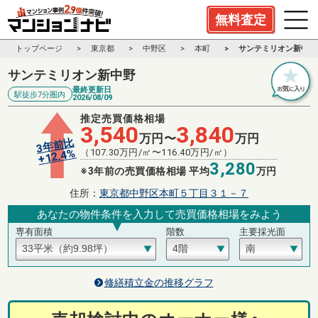
無料査定
トップページ
東京都
中野区
本町
サンテミリオン新中野
サンテミリオン新中野
最終更新日
駅徒歩7分圏内
2026/08/09
推定売買価格相場
3,540
3,840
万円〜
万円
3年前比
%
（
107.30
万円/㎡〜
116.40
万円/㎡）
12.4
+
3,280
※3年前の売買価格相場 平均
万円
住所：
東京都中野区本町５丁目３１－７
あなたの物件条件を入力して売買価格相場をみよう
専有面積
階数
主要採光面
修繕積立金の推移グラフ