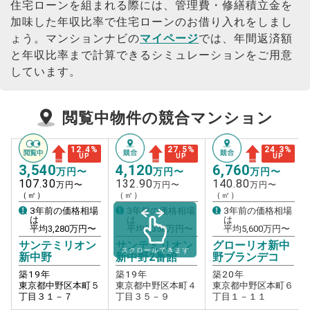
住宅ローンを組まれる際には、管理費・修繕積立金を
加味した年収比率で住宅ローンのお借り入れをしまし
ょう。
マンションナビの
マイページ
では、年間返済額
と年収比率まで計算できるシミュレーションをご用意
しています。
閲覧中物件の競合マンション
12.4
%
27.5
%
24.3
%
UP
UP
UP
3,540
4,120
6,760
万円〜
万円〜
万円〜
107.30
132.90
140.80
万円〜
万円〜
万円〜
（㎡）
（㎡）
（㎡）
3年前の価格相場
3年前の価格相場
3年前の価格相場
は
は
は
平均
3,280
万円〜
平均
3,350
万円〜
平均
5,600
万円〜
サンテミリオン
サンテミリオン
グローリオ新中
スクロールできます
新中野
新中野2番館
野ブランデコ
築
19
年
築
19
年
築
20
年
東京都中野区本町５
東京都中野区本町４
東京都中野区本町６
丁目３１－７
丁目３５－９
丁目１－１１