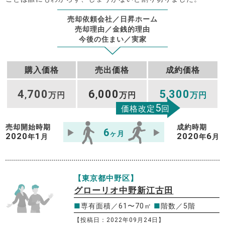
売却依頼会社／日昇ホーム
売却理由／金銭的理由
今後の住まい／実家
購入価格
売出価格
成約価格
4
700
6
000
5
300
,
万円
,
万円
,
万円
5
価格改定
回
売却開始時期
成約時期
6
ヶ月
2020
1
2020
6
年
月
年
月
【東京都中野区】
グローリオ中野新江古田
■
専有面積／61〜70㎡
■
階数／5階
【投稿日：2022年09月24日】