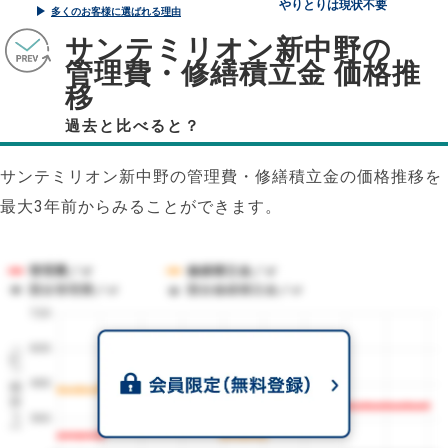
やりとりは現状不要
多くのお客様に選ばれる理由
サンテミリオン新中野の
管理費・修繕積立金 価格推
移
過去と比べると？
サンテミリオン新中野の管理費・修繕積立金の価格推移を
最大3年前からみることができます。
管理費／㎡
修繕積立金／㎡
競合管理費／㎡
競合修繕積立金／㎡
720
1㎡単価（円）
600
480
360