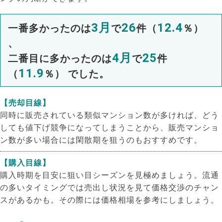
3月
26
12.4
一番多かったのは
で
件（
％）
、
4月
25
二番目に多かったのは
で
件
11.9
（
％） でした。
【売却目線】
同時に販売されている類似マンション数が多ければ、どう
しても値下げ競争になってしまうことから、販売マンショ
ン数が多い場合には閑散期を狙うのもおすすめです。
【購入目線】
購入時期を目安に狙い目シーズンを見極めましょう。流通
の多いタイミングでは売出し状況を見て価格交渉のチャン
スがあるかも。その際には価格相場を参考にしましょう。