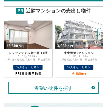
万円
売却価格 参考値
購入希望
物件価格
近隣マンションの売出し物件
PR
サンテミリオン新中野
試算条件 33㎡・4階
年
ご希望の
3502
返済期間
推定売却価格：
万円
%
3,080
3,999
万円
万円
住宅ローン
資金計画のために査定額や希望売却価
金利
東中野第2マンション
中野弥生エコーハイツ 4階
格を入力して活用するのもおすすめ◎
1LDK／41.64㎡
2LDK／55.80㎡
JR総武線「東中野」駅徒歩5分
東京メトロ丸ノ内線「中野富士見町」駅
売却価格
残債
徒歩5分
万円
写真をもっと見る
写真をもっと見る
ボーナス
万円
万円
返済金額
計算する
希望の物件を探す
万円
頭金
売却にかかる費用
手元に残るお金は