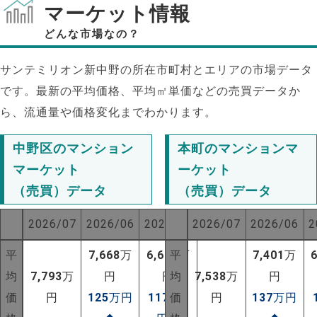
マーケット情報
どんな市場なの？
サンテミリオン新中野の所在市町村とエリアの市場データ
です。最新の平均価格、平均㎡単価などの売買データか
ら、流通量や価格変化までわかります。
中野区のマンション
本町のマンションマ
マーケット
ーケット
（売買）データ
（売買）データ
2026/07
2026/06
2025/07
2026/07
2026/06
2
平
7,668
万
6,623
平
万
7,401
万
NEW!
均
7,793
万
円
円
均
7,538
万
円
NEW!
価
円
125
万円
1170
価
万
円
137
万円