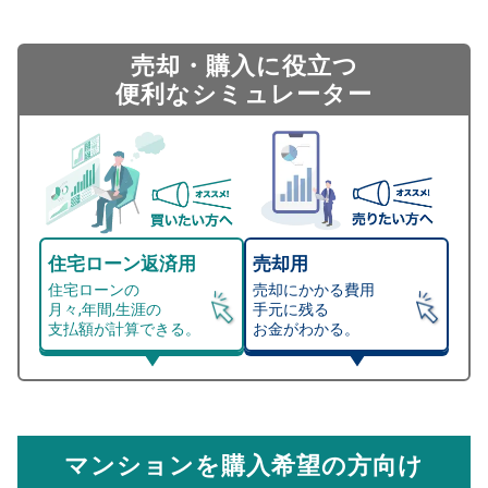
売却・購入に役立つ
便利なシミュレーター
住宅ローン返済用
売却用
住宅ローンの
売却にかかる費用
月々,年間,生涯の
手元に残る
支払額が計算できる。
お金がわかる。
マンション売却シミュレーター
総支払額シミュレーション
住宅ローンの月々、年間、生涯の支払額が
マンション売却シミュレーターでは、売却価格と残債額
計算できます。
から
売却にかかる諸経費が自動で算出され、手元に残る
金額がわかります。
マンションを購入希望の方向け