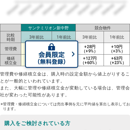
2023/07
2026/07
2026/03
2025/11
2025/07
2025/03
2024/11
2024/07
2024/03
2023/11
サンテミリオン新中野
競合物件
比較
3年前比
1年前比
3年前比
1年前比
時期
+100円
±0円
+28円
+10円
管理費
（+33%）
（±0%）
（+9%）
（+3%）
修繕
+127円
+63円
ー
ー
積立金
（+60%）
（+23%）
管理費や修繕積立金は、購入時の設定金額から値上がりするこ
とが一般的といわれています。
また、大幅に管理や修繕積立金が変動している場合は、管理会
社が変わった可能性があります。
※管理費・修繕積立金については売出事例を元に平均値を算出し表示してお
ります。
購入をご検討されている方