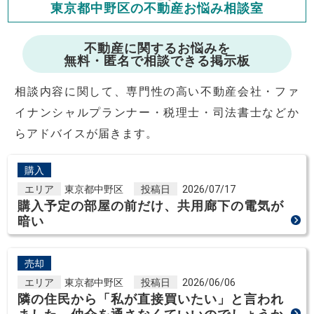
東京都中野区の不動産お悩み相談室
修繕費・管理費の計算もできます
不動産に関するお悩みを
無料・匿名で相談できる掲示板
相談内容に関して、専門性の高い不動産会社・ファ
イナンシャルプランナー・税理士・司法書士などか
らアドバイスが届きます。
購入
エリア
東京都中野区
投稿日
2026/07/17
購入予定の部屋の前だけ、共用廊下の電気が
暗い
売却
エリア
東京都中野区
投稿日
2026/06/06
隣の住民から「私が直接買いたい」と言われ