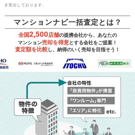
き算出しております。
マンションナビ一括査定とは？
2,500
全国
店舗
の提携会社から、あなたの
売却を得意
マンション
とする会社をご提案！
査定額を比較
し、納得のいく売却を目指そう！