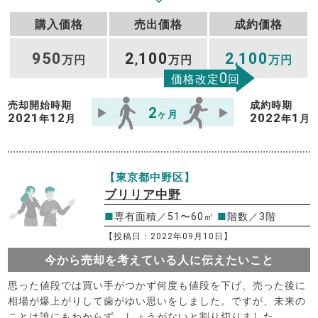
購入価格
売出価格
成約価格
950
2
100
2
100
万円
,
万円
,
万円
0
価格改定
回
売却開始時期
成約時期
2
ヶ月
2021
12
2022
1
年
月
年
月
【東京都中野区】
ブリリア中野
■
専有面積／51〜60㎡
■
階数／3階
【投稿日：2022年09月10日】
今から売却を考えている人に伝えたいこと
思った値段では買い手がつかず何度も値段を下げ、売った後に
相場が爆上がりして歯がゆい思いをしました。ですが、未来の
ことは誰にもわからず、しょうがないと割り切りました。