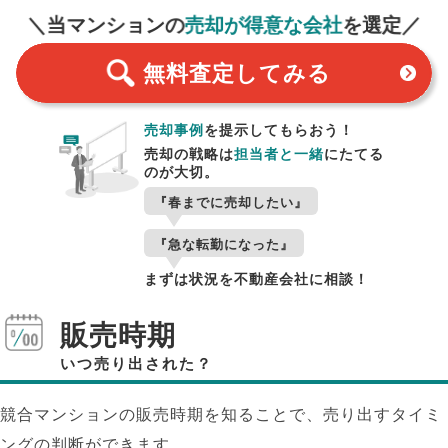
＼当マンションの
売却が得意な会社
を選定／
無料査定
してみる
売却事例
を提示してもらおう！
売却の戦略は
担当者と一緒
にたてる
のが大切。
『春までに売却したい』
『急な転勤になった』
まずは状況を不動産会社に相談！
販売時期
いつ売り出された？
競合マンションの販売時期を知ることで、売り出すタイミ
ングの判断ができます。