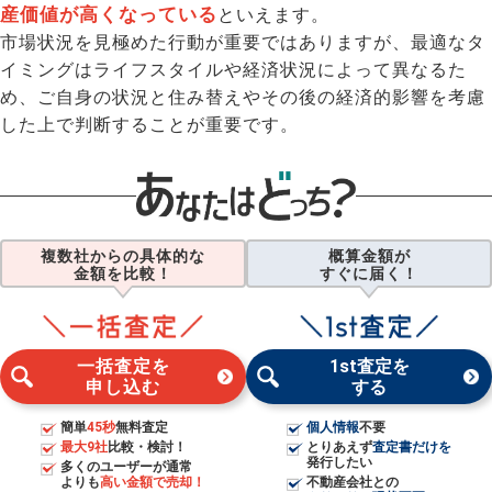
産価値が高くなっている
といえます。
市場状況を見極めた行動が重要ではありますが、最適なタ
イミングはライフスタイルや経済状況によって異なるた
め、ご自身の状況と住み替えやその後の経済的影響を考慮
した上で判断することが重要です。
複数社からの具体的な
概算金額が
金額を比較！
すぐに届く！
一括査定を
1st査定を
申し込む
する
簡単
45秒
無料査定
個人情報
不要
最大9社
比較・検討！
とりあえず
査定書だけを
発行したい
多くのユーザーが通常
よりも
高い金額で売却！
不動産会社との