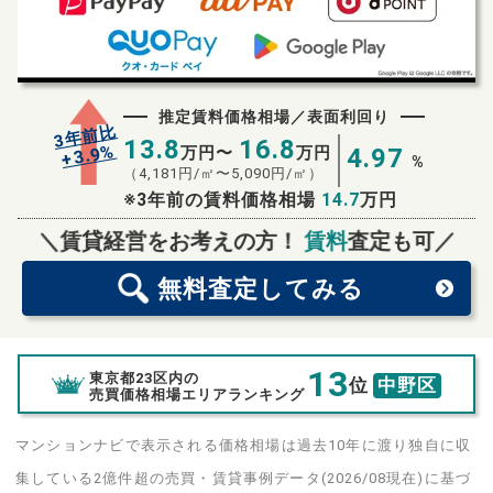
推定賃料価格相場／表面利回り
3年前比
13.8
16.8
%
3.9
万円〜
万円
4.97
+
%
（
4,181
円/㎡〜
5,090
円/㎡）
※3年前の賃料価格相場
14.7
万円
無料査定
スタート！
＼賃貸経営をお考えの方！
賃料
査定も可／
無料査定
してみる
13
東京都23区内の
位
中野区
売買価格相場エリアランキング
マンションナビで表示される価格相場は過去10年に渡り独自に収
集している2億件超の売買・賃貸事例データ(2026/08現在)に基づ