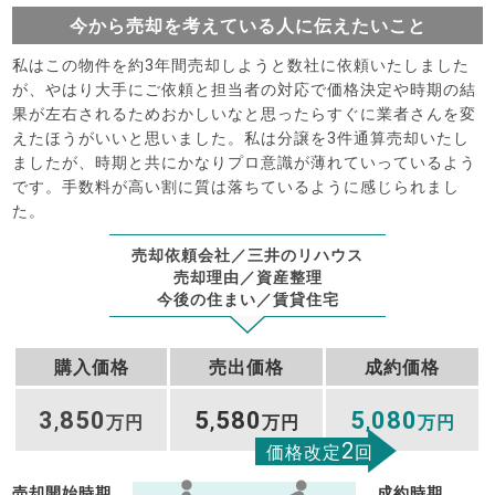
今から売却を考えている人に伝えたいこと
私はこの物件を約3年間売却しようと数社に依頼いたしました
が、やはり大手にご依頼と担当者の対応で価格決定や時期の結
果が左右されるためおかしいなと思ったらすぐに業者さんを変
えたほうがいいと思いました。私は分譲を3件通算売却いたし
ましたが、時期と共にかなりプロ意識が薄れていっているよう
です。手数料が高い割に質は落ちているように感じられまし
た。
売却依頼会社／三井のリハウス
売却理由／資産整理
今後の住まい／賃貸住宅
購入価格
売出価格
成約価格
3
850
5
580
5
080
,
万円
,
万円
,
万円
2
価格改定
回
売却開始時期
成約時期