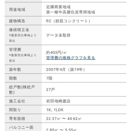
近隣商業地域
用途地域
第一種中高層住居専用地域
建物構造
RC（鉄筋コンクリート）
修繕積立金
データ未取得
※最新売出事例より
算出
管理費
約403円/㎡
※最新売出事例より
管理費の推移グラフを見る
算出
築年数
2007年4月（築19年）
階数
7階
総戸数(棟総戸
27戸
数)
施工会社
岩田地崎建設
間取り
1K, 1LDK
専有面積
22.37㎡ 〜 44.62㎡
バルコニー面
2.85㎡ 〜 5.55㎡