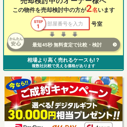
売却検討中のオーナー様へ
2
この物件を売却検討中の方が
名
います
号室
最短45秒 無料査定で比較・検討
相場より高く売れるケースも!？
複数社比較で見える価格があります