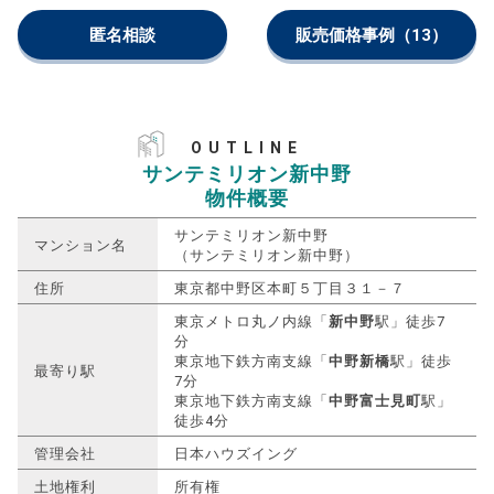
匿名相談
販売価格事例
（13）
OUTLINE
サンテミリオン新中野
物件概要
サンテミリオン新中野
マンション名
（サンテミリオン新中野）
住所
東京都中野区本町５丁目３１－７
東京メトロ丸ノ内線「
新中野
駅」徒歩7
分
東京地下鉄方南支線「
中野新橋
駅」徒歩
最寄り駅
7分
東京地下鉄方南支線「
中野富士見町
駅」
徒歩4分
管理会社
日本ハウズイング
土地権利
所有権