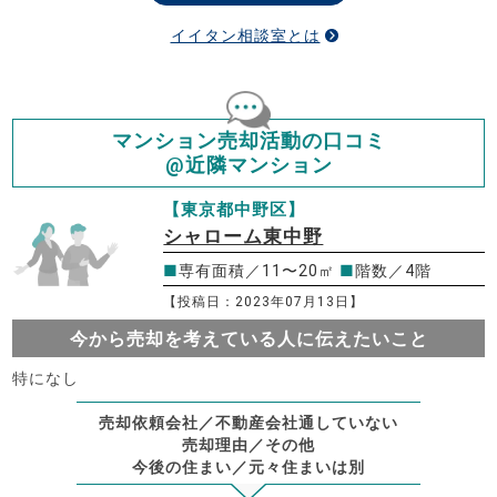
イイタン相談室とは
マンション売却活動の口コミ
@近隣マンション
【東京都中野区】
シャローム東中野
■
専有面積／11〜20㎡
■
階数／4階
【投稿日：2023年07月13日】
今から売却を考えている人に伝えたいこと
特になし
売却依頼会社／不動産会社通していない
売却理由／その他
今後の住まい／元々住まいは別