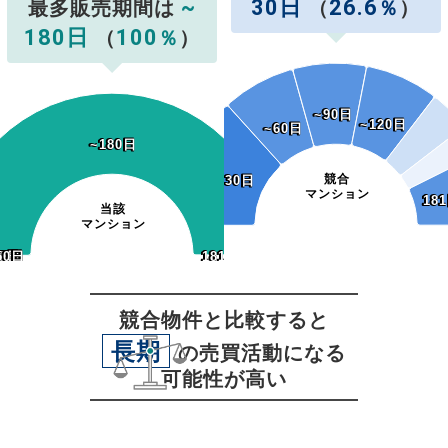
~
30日
26.6
最多販売期間は
（
％
）
180日
100
（
％
）
~90日
~90日
~120日
~120日
~60日
~60日
~180日
~180日
競合
~30日
~30日
マンション
18
18
当該
マンション
20日
50日
20日
50日
0日
0日
0日
30日
60日
90日
181日~
181日~
競合物件と比較すると
長期
の売買活動になる
可能性が高い
無料査定
スタート！