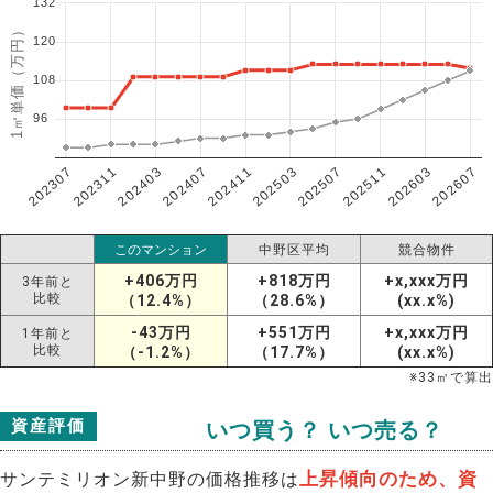
132
1㎡単価（万円）
120
108
96
202307
202607
202603
202511
202507
202503
202411
202407
202403
202311
このマンション
中野区平均
競合物件
+406万円
+818万円
+x,xxx万円
3年前と
比較
（12.4%）
（28.6%）
(xx.x%)
-43万円
+551万円
+x,xxx万円
1年前と
比較
（-1.2%）
（17.7%）
(xx.x%)
※
33
㎡で算出
資産評価
いつ買う？ いつ売る？
上昇傾向のため、資
サンテミリオン新中野の価格推移は