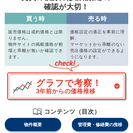
確認が大切！
買う時
売る時
販売価格は成約価格とは限
価格設定の適正を事前に理
りません。
解。
物件サイトの掲載価格が相
マーケットから乖離のない
場と乖離が無いか確認でき
売出価格の設定ができるよ
ます。
うになります。
グラフで考察！
3年前からの価格推移
コンテンツ（目次）
物件概要
管理費・修繕費の推移