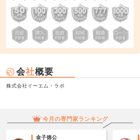
0
0
0
0
0
0
回答
回答
回答
回答
回答
回答
会
社
概要
株式会社イーエム・ラボ
今月の専門家ランキング
金子徳公