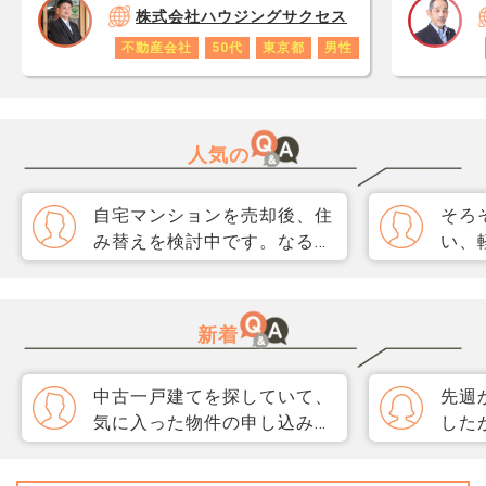
株式会社ハウジングサクセス
不動産会社
50代
東京都
男性
人気の
自宅マンションを売却後、住
そろ
み替えを検討中です。なるべ
い、
く3か月以内に売却をしたい
取り
のですが、一般媒介と専任媒
めて
介で迷っています。 窓口は
指数
新着
多い方が買主が見つかりそう
分が
だと思うのですが、友人には
直、
中古一戸建てを探していて、
先週
専任をおすすめされました。
のか
気に入った物件の申し込みを
した
それぞれメリットデメリット
だ、
検討しています。 売主の方
載さ
があれば教えてください。
スコ
が、以前に別の買主のローン
しました。 
ら、