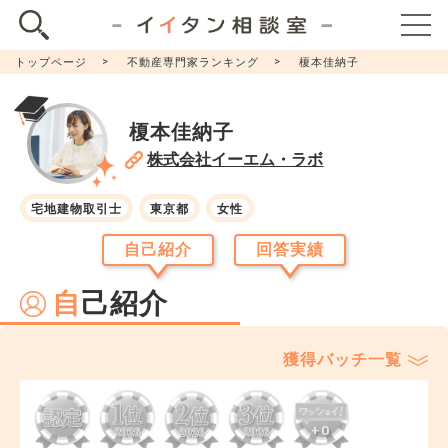
トップページ
不動産専門家ランキング
榎本佳納子
榎本佳納子
株式会社イーエム・ラボ
宅地建物取引士
東京都
女性
自己紹介
回答実績
自
己紹介
獲得バッチ一覧
+0