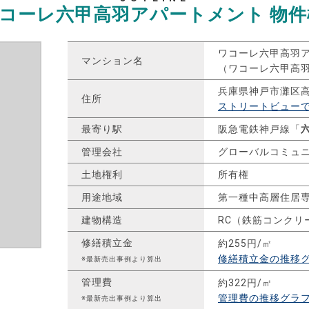
コーレ六甲高羽アパートメント
物件
ワコーレ六甲高羽
マンション名
（ワコーレ六甲高
兵庫県神戸市灘区
住所
ストリートビュー
最寄り駅
阪急電鉄神戸線「
管理会社
グローバルコミュ
土地権利
所有権
用途地域
第一種中高層住居
建物構造
RC（鉄筋コンクリ
修繕積立金
約255円/㎡
修繕積立金の推移
※最新売出事例より算出
管理費
約322円/㎡
管理費の推移グラ
※最新売出事例より算出