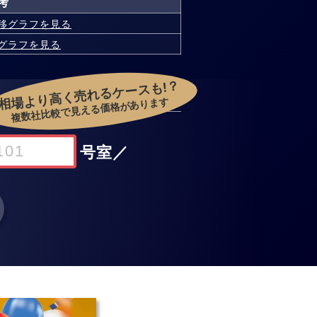
考
移グラフを見る
グラフを見る
相場より高く売れるケースも!？
複数社比較で見える価格があります
号室
／