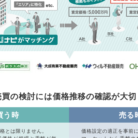
売買の検討には価格推移の
確認が大切
買う時
売る
格とは限りません。
価格設定の適正を事前