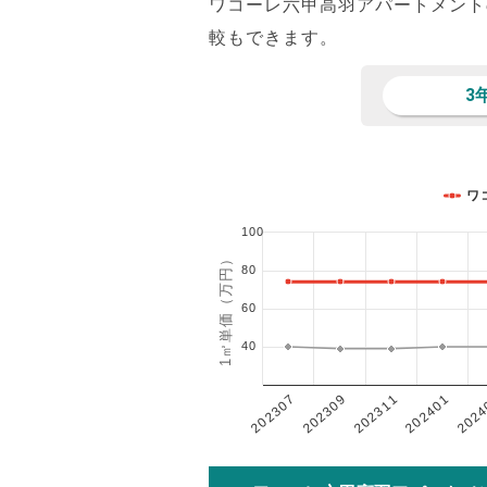
ワコーレ六甲高羽アパートメント
較もできます。
3
ワ
100
1㎡単価（万円）
80
60
40
202401
202307
202311
2024
202309