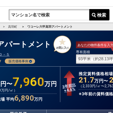
検索
高羽町
ワコーレ六甲高羽アパートメント
アパートメント
あなたの物件条件を入
専有面積
０－５
7
販売価格事例
推定賃料価格相
7,960
21.7
万円〜
万円〜
万円
3年前比
（
2,333
円/㎡〜
2,76
%
4.6
+
0
万円/㎡）
※3年前の賃料価格
6,890
場 平均
万円