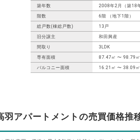
築年数
2008年2月（築18
階数
6階 （地下1階）
総戸数(棟総戸数)
13戸
旧分譲主
和田興産
間取り
3LDK
専有面積
87.47㎡ 〜 98.79
バルコニー面積
16.21㎡ 〜 38.09
高羽アパートメントの
売買価格推