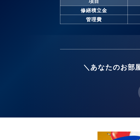
項目
修繕積立金
管理費
＼あなたのお部