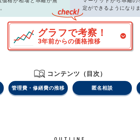
載価格が相場と乖離が無
マーケットから乖離の
。
定ができるようになり
グラフで考察！
3年前からの価格推移
コンテンツ（目次）
管理費・修繕費の推移
匿名相談
OUTLINE