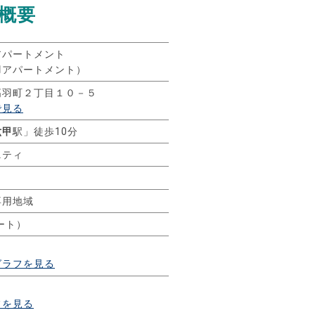
概要
アパートメント
羽アパートメント）
高羽町２丁目１０－５
で見る
六甲
駅」徒歩10分
ニティ
専用地域
ート）
グラフを見る
フを見る