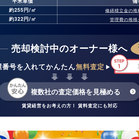
平米単価
備
約255円/㎡
修繕積立金の
推
約322円/㎡
管理費の
推移
売却検討中のオーナー様へ
屋番号を入れてかんたん
無料査定
複数社の査定価格を見極める
賃貸経営をお考えの方！ 賃料査定にも対応