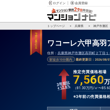
ログイン
会員登録
トップページ
兵庫県
神戸市灘区
ワコーレ六甲高羽
住所：
兵庫県神戸市灘区高羽町２丁目１
駅徒歩10分圏内
最終更新日：
2026/08/0
推定売買価格相場
7,560
3年前比
%
12.6
+
（
81.30
万円/㎡〜
85.6
※3年前の売買価格相