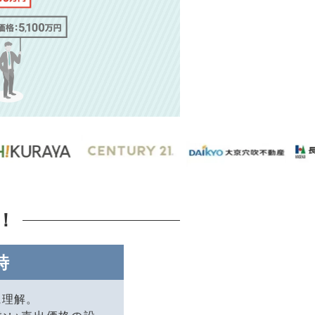
！
時
に理解。