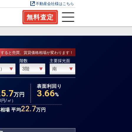
不動産会社様はこちら
無料査定
力すると売買、賃貸価格相場が変わります！
階数
主要採光面
場
表面利回り
25.7
3.66
万円
%
3
円/㎡）
22.7
相場 平均
万円