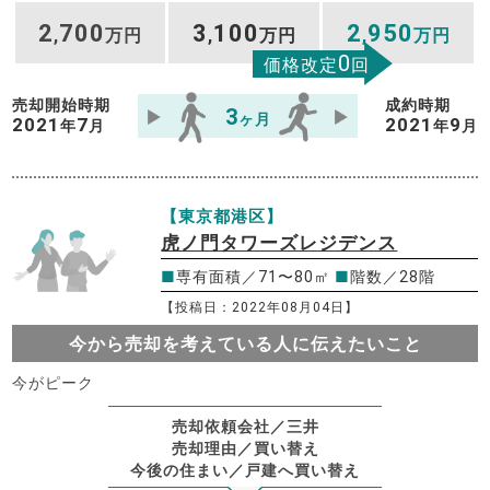
2
700
3
100
2
950
,
万円
,
万円
,
万円
0
価格改定
回
売却開始時期
成約時期
3
ヶ月
2021
7
2021
9
年
月
年
月
【東京都港区】
虎ノ門タワーズレジデンス
■
専有面積／71〜80㎡
■
階数／28階
【投稿日：2022年08月04日】
今から売却を考えている人に伝えたいこと
今がピーク
売却依頼会社／三井
売却理由／買い替え
今後の住まい／戸建へ買い替え