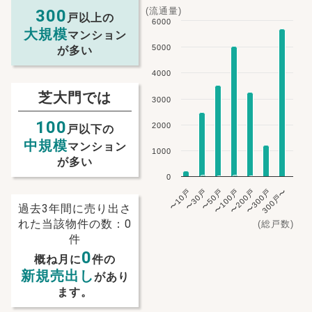
(流通量)
300
戸以上の
6000
大規模
マンション
5000
が多い
4000
芝大門では
3000
100
2000
戸以下の
中規模
マンション
1000
が多い
0
〜10戸
〜30戸
〜50戸
〜100戸
〜200戸
〜300戸
300戸〜
過去3年間に売り出さ
れた当該物件の数：0
(総戸数)
件
0
概ね月に
件の
NEW!
新規売出し
があり
NEW!
ます。