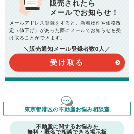
販売されたら
10,005
メールでお知らせ！
年間の支払額
円
※購入価格よりも売却価格が高い場合、譲渡所得税が発生する
場合がございます。詳しくは最寄りの税務署などにご確認く
ださい。
メールアドレス登録をすると、
新着物件や価格改
※シミュレーター結果はあくまでも概算であり、手残り金額を
100,050
総支払額
保証するものではございません。
円
定（値下げ）があった際に
メールでお知らせを受
※上記売却費用には、住所変更登記の費用、引っ越し費用、住
宅ローンの一括繰上返済の手数料等は含まれておりませんの
け取ることができます。
で予めご了承ください。
【注意事項】
※仲介手数料は宅地建物取引業法で定められた上限で計算して
＼販売通知メール登録者数
0
人／
おります。（物件価格×3%＋6万円＋消費税）
このシミュレーターは元利均等返済方式で試算しています。
このシミュレーターは、四捨五入にて計算しております。
このシミュレーターはお借り入れの全期間で金利が変わらない設
受け取る
定です。
このシミュレーターでの結果は、お借り入れを保証するものでは
ありません。
このシミュレーターをご利用された方の、いかなる損害について
も当社は一切責任を負いませんので、ご了承ください。
住宅ローンの種類によって、年収負担率は異なります。一般的に
年収の20～25%以内が年間のローン返済額の割合とされており
ますが、お借り入れの際に各金融機関にご相談ください。
会員マイページでは
東京都港区の不動産お悩み相談室
修繕費・管理費の計算もできます
不動産に関するお悩みを
無料・匿名で相談できる掲示板