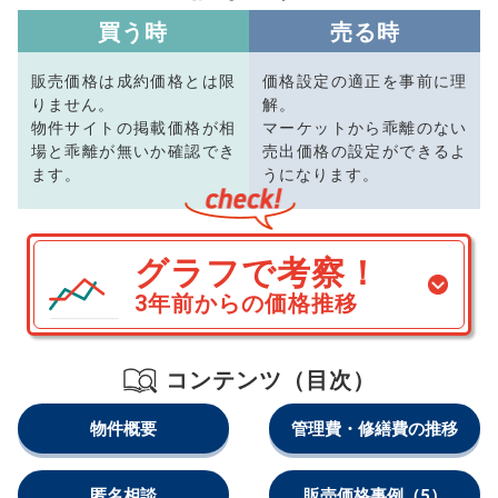
買う時
売る時
販売価格は成約価格とは限
価格設定の適正を事前に理
りません。
解。
物件サイトの掲載価格が相
マーケットから乖離のない
場と乖離が無いか確認でき
売出価格の設定ができるよ
ます。
うになります。
グラフで考察！
3年前からの価格推移
コンテンツ（目次）
物件概要
管理費・修繕費の推移
匿名相談
販売価格事例
（5）