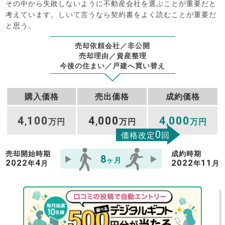
その中から失敗しないように不動産会社を選ぶことが重要だと
考えています。しいて言うなら契約書をよく読むことが重要だ
と思う。
売却依頼会社／非公開
売却理由／資産整理
今後の住まい／戸建へ買い替え
購入価格
売出価格
成約価格
4
100
4
000
4
000
,
万円
,
万円
,
万円
0
価格改定
回
売却開始時期
成約時期
8
ヶ月
2022
4
2022
11
年
月
年
月