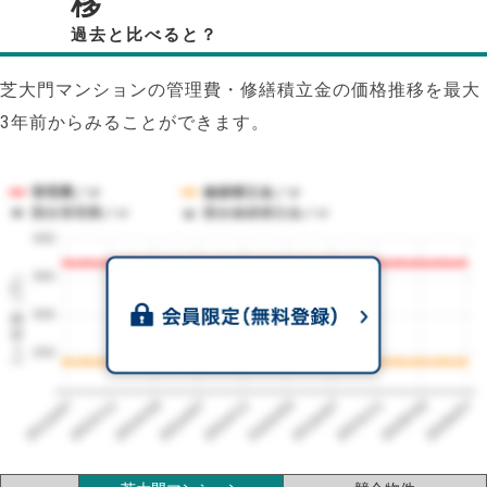
移
過去と比べると？
芝大門マンションの管理費・修繕積立金の価格推移を最大
3年前からみることができます。
管理費／㎡
修繕積立金／㎡
競合管理費／㎡
競合修繕積立金／㎡
400
1㎡単価（円）
350
300
250
2023/07
2026/07
2026/03
2025/11
2025/07
2025/03
2024/11
2024/07
2024/03
2023/11