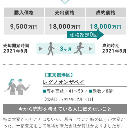
購入価格
売出価格
成約価格
9
500
18
000
18
000
,
万円
,
万円
,
万円
0
価格改定
回
売却開始時期
成約時期
3
ヶ月
2021
6
2021
8
年
月
年
月
【東京都港区】
レグノオンザベイ
■
専有面積／41〜50㎡
■
階数／8階
【投稿日：2024年02月16日】
今から売却を考えている人に伝えたいこと
特に大変だったことはないが、所有していた時のほうが大変だ
った。一括査定をして連絡が来た会社が何社かありましたが、