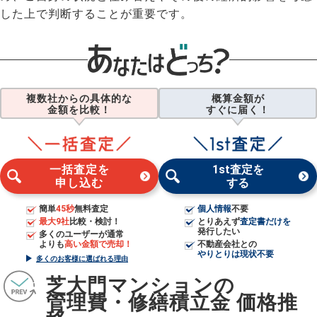
した上で判断することが重要です。
複数社からの具体的な
概算金額が
金額を比較！
すぐに届く！
一括査定を
1st査定を
申し込む
する
簡単
45秒
無料査定
個人情報
不要
最大9社
比較・検討！
とりあえず
査定書だけを
発行したい
多くのユーザーが通常
よりも
高い金額で売却！
不動産会社との
やりとりは現状不要
多くのお客様に選ばれる理由
芝大門マンションの
管理費・修繕積立金 価格推