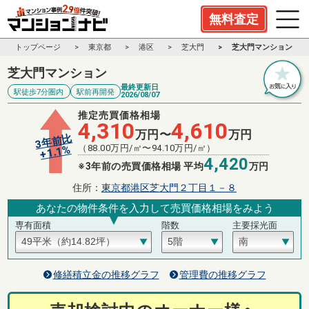
無料査定
トップページ
東京都
港区
芝大門
芝大門マンション
芝大門マンション
最終更新日
駅徒歩7分圏内
駅前再開発
2026/08/07
推定売買価格相場
4,310
4,610
万円〜
万円
3年前比
（
88.00
万円/㎡〜
94.10
万円/㎡）
%
1.1
+
4,420
※3年前の売買価格相場 平均
万円
住所：
東京都港区芝大門２丁目１－８
あなたの物件条件を入力して売買価格相場をみよう
専有面積
階数
主要採光面
修繕積立金の推移グラフ
管理費の推移グラフ