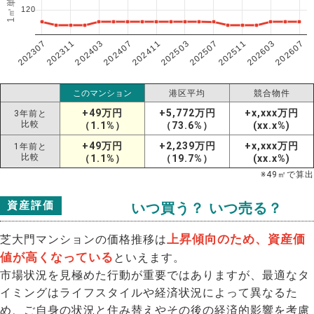
120
202307
202607
202603
202511
202507
202503
202411
202407
202403
202311
このマンション
港区平均
競合物件
+49万円
+5,772万円
+x,xxx万円
3年前と
比較
（1.1%）
（73.6%）
(xx.x%)
+49万円
+2,239万円
+x,xxx万円
1年前と
比較
（1.1%）
（19.7%）
(xx.x%)
※
49
㎡で算出
資産評価
いつ買う？ いつ売る？
上昇傾向のため、資産価
芝大門マンションの価格推移は
値が高くなっている
といえます。
市場状況を見極めた行動が重要ではありますが、最適なタ
イミングはライフスタイルや経済状況によって異なるた
め、ご自身の状況と住み替えやその後の経済的影響を考慮