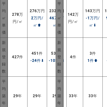
平
平
均
276
万円
232
万円
均
143
万円
278
万
142
万
㎡
2
万円/
46
万円/
㎡
-1
万円/
円/㎡
円/㎡
単
㎡
⬆
㎡
⬆
単
㎡
⬇
価
価
新
新
規
規
451
件
530
件
3
件
登
427
件
登
4
件
-24
件
⬇
-103
件
⬇
1
件
⬆
録
録
数
数
平
平
均
均
築
29
年
29
年
29
年
築
33
年
33
年
年
年