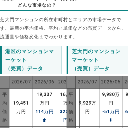
どんな市場なの？
芝大門マンションの所在市町村とエリアの市場データで
す。最新の平均価格、平均㎡単価などの売買データから、
流通量や価格変化までわかります。
港区のマンションマ
芝大門のマンション
ーケット
マーケット
（売買）データ
（売買）データ
2026/07
2026/06
2025/07
2026/07
2026/06
2
平
19,337
16,250
平
9,980
万
均
19,451
万円
万円
均
9,929
万
円
価
万円
114
万円
3201
価
万
円
-51
万円
格
⬆
円
⬆
格
⬇