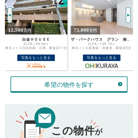
年
ご希望の
4240
返済期間
推定売却価格：
万円
%
73,000
7,399
万円
万円
住宅ローン
資金計画のために査定額や希望売却価
金利
ザ・パークハウス グラン 南青山
麻布イースト 5階
格を入力して活用するのもおすすめ◎
2LDK／105.19㎡
1LDK／42.12㎡
分
東京メトロ銀座線「表参道」駅徒歩5分
都営大江戸線「赤羽橋」駅徒歩4分
売却価格
残債
万円
写真をもっと見る
写真をもっと見る
ボーナス
万円
万円
返済金額
計算する
希望の物件を探す
万円
頭金
売却にかかる費用
手元に残るお金は
00
000
返済シミュレーション計算結果
万円
万円
この物件
■仲介手数料／
00
万円
が
834
毎月の支払額
■売買契約書印紙／
0
万円
円
■抵当権抹消費用／
0
万円