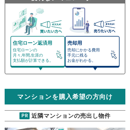
住宅ローン返済用
売却用
住宅ローンの
売却にかかる費用
月々,年間,生涯の
手元に残る
支払額が計算できる。
お金がわかる。
マンション売却シミュレーター
総支払額シミュレーション
住宅ローンの月々、年間、生涯の支払額が
マンション売却シミュレーターでは、売却価格と残債額
計算できます。
から
売却にかかる諸経費が自動で算出され、手元に残る
金額がわかります。
マンションを購入希望の方向け
万円
売却価格 参考値
購入希望
物件価格
近隣マンションの売出し物件
PR
芝大門マンション
試算条件 49㎡・5階