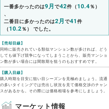
9月
42
10.4
一番多かったのは
で
件（
％）
、
2月
41
二番目に多かったのは
で
件
10.2
（
％） でした。
【売却目線】
同時に販売されている類似マンション数が多ければ、どう
しても値下げ競争になってしまうことから、販売マンショ
ン数が多い場合には閑散期を狙うのもおすすめです。
【購入目線】
購入時期を目安に狙い目シーズンを見極めましょう。流通
の多いタイミングでは売出し状況を見て価格交渉のチャン
スがあるかも。その際には価格相場を参考にしましょう。
マーケット情報