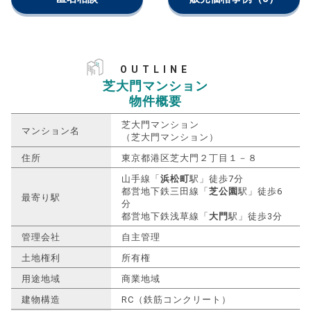
OUTLINE
芝大門マンション
物件概要
芝大門マンション
マンション名
（芝大門マンション）
住所
東京都港区芝大門２丁目１－８
山手線「
浜松町
駅」徒歩7分
都営地下鉄三田線「
芝公園
駅」徒歩6
最寄り駅
分
都営地下鉄浅草線「
大門
駅」徒歩3分
管理会社
自主管理
土地権利
所有権
用途地域
商業地域
建物構造
RC（鉄筋コンクリート）