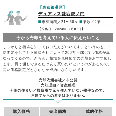
【東京都港区】
デュアレス愛宕虎ノ門
■
専有面積／21〜30㎡
■
階数／2階
【投稿日：2023年07月07日】
今から売却を考えている人に伝えたいこと
しっかりと相場を知っておいた方がいいです。というのも、一
括査定をしても不動産会社によって200万～300万も価格が異
なってくるので、きちんと相場を見極めての売却をおすすめし
ます。買う側もできるだけ安く買いたいというのがあるので、
高い価格設定だとなかなか成約にならないです。
売却依頼会社／非公開
売却理由／資産整理
今後の住まい／投資用で元々住んでいない物件なので、
戸建てからの変更はありません
購入価格
売出価格
成約価格