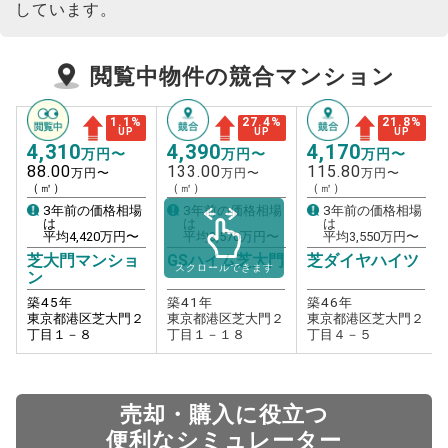
しています。
閲覧中物件の競合マンション
1.1
%
27.4
%
21.8
%
UP
UP
UP
4,310
4,390
4,170
万円〜
万円〜
万円〜
88.00
133.00
115.80
万円〜
万円〜
万円〜
（㎡）
（㎡）
（㎡）
3年前の価格相場
3年前の価格相場
3年前の価格相場
は
は
は
平均
4,420
万円〜
平均
3,570
万円〜
平均
3,550
万円〜
芝大門マンショ
GSハイム芝大門
芝ダイヤハイツ
スクロールできます
ン
築
45
年
築
41
年
築
46
年
東京都港区芝大門２
東京都港区芝大門２
東京都港区芝大門２
丁目１－８
丁目１－１８
丁目４－５
売却・購入に役立つ
便利なシミュレーター