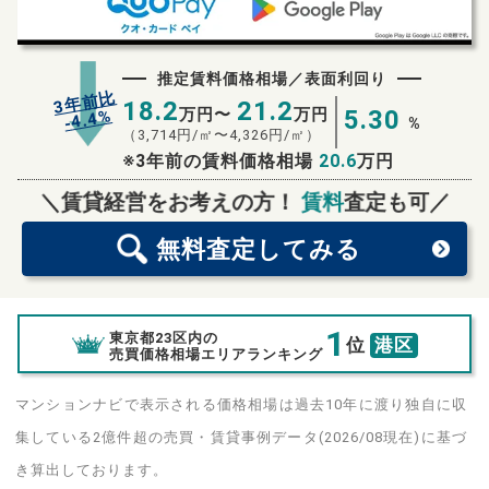
推定賃料価格相場／表面利回り
3年前比
18.2
21.2
万円〜
万円
5.30
%
4.4
-
%
（
3,714
円/㎡〜
4,326
円/㎡）
※3年前の賃料価格相場
20.6
万円
無料査定
スタート！
＼賃貸経営をお考えの方！
賃料
査定も可／
無料査定
してみる
1
東京都23区内の
位
港区
売買価格相場エリアランキング
マンションナビで表示される価格相場は過去10年に渡り独自に収
集している2億件超の売買・賃貸事例データ(2026/08現在)に基づ
き算出しております。