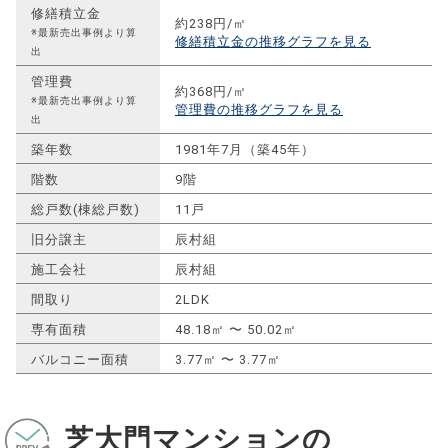
修繕積立金
約238円/㎡
※最新売出事例より算
修繕積立金の推移グラフを見る
出
管理費
約368円/㎡
※最新売出事例より算
管理費の推移グラフを見る
出
築年数
1981年7月（築45年）
階数
9階
総戸数(棟総戸数)
11戸
旧分譲主
辰村組
施工会社
辰村組
間取り
2LDK
専有面積
48.18㎡ 〜 50.02㎡
バルコニー面積
3.77㎡ 〜 3.77㎡
芝大門マンションの