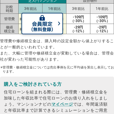
芝大門マンション
競合物件
比較
3年前比
1年前比
3年前比
1年前比
時期
-109円
-109円
管理費
±0円（±0%）
±0円（±0%）
（-30%）
（-30%）
修繕
-29円
-29円
±0円（±0%）
±0円（±0%）
積立金
（-12%）
（-12%）
管理費や修繕積立金は、購入時の設定金額から値上がりするこ
とが一般的といわれています。
また、大幅に管理や修繕積立金が変動している場合は、管理会
社が変わった可能性があります。
※管理費・修繕積立金については売出事例を元に平均値を算出し表示してお
ります。
購入をご検討されている方
住宅ローンを組まれる際には、管理費・修繕積立金を
加味した年収比率で住宅ローンのお借り入れをしまし
ょう。
マンションナビの
マイページ
では、年間返済額
と年収比率まで計算できるシミュレーションをご用意