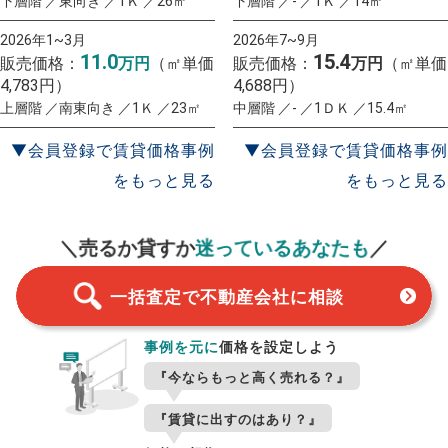
下層階 ／東向き ／1Ｋ ／26㎡
下層階 ／- ／1Ｋ ／14㎡
2026年1~3月
2026年7~9月
11.0
15.4
販売価格：
万円
（㎡単価
販売価格：
万円
（㎡単価
4,783円）
4,688円）
上層階 ／南東向き ／1Ｋ ／23㎡
中層階 ／- ／1ＤＫ ／15.4㎡
▼会員登録で賃貸価格事例
▼会員登録で賃貸価格事例
をもっと見る
をもっと見る
一括査定
スタート！
＼売るか貸すか
迷っているあなたも
／
一括査定で不動産会社に相談
事例を元に
価格を設定しよう
『今ならもっと高く売れる？』
『賃貸に出すのはあり？』