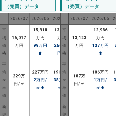
（売買）データ
（売買）データ
2026/07
2026/06
2025/07
2026/07
2026/06
2
平
15,918
13,356
平
12,986
均
16,017
万円
万円
均
13,123
万円
価
万円
99
万円
2661
価
万
万円
137
万円
格
⬆
円
⬆
格
⬆
平
平
均
227
万円
191
万円
均
186
万円
229
万
187
万
㎡
2
万円/
38
万円/
㎡
1
万円/
円/㎡
円/㎡
単
㎡
⬆
㎡
⬆
単
㎡
⬆
価
価
新
新
規
規