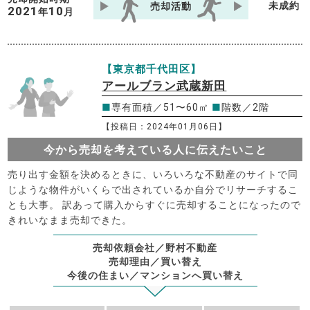
未成約
売却活動
2021
10
年
月
【東京都千代田区】
アールブラン武蔵新田
■
専有面積／51〜60㎡
■
階数／2階
【投稿日：2024年01月06日】
今から売却を考えている人に伝えたいこと
売り出す金額を決めるときに、いろいろな不動産のサイトで同
じような物件がいくらで出されているか自分でリサーチするこ
とも大事。 訳あって購入からすぐに売却することになったので
きれいなまま売却できた。
売却依頼会社／野村不動産
売却理由／買い替え
今後の住まい／マンションへ買い替え