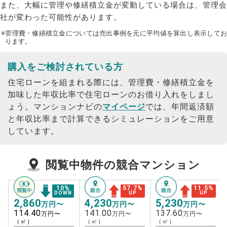
また、大幅に管理や修繕積立金が変動している場合は、管理会
社が変わった可能性があります。
※管理費・修繕積立金については売出事例を元に平均値を算出し表示してお
ります。
購入をご検討されている方
住宅ローンを組まれる際には、管理費・修繕積立金を
加味した年収比率で住宅ローンのお借り入れをしまし
ょう。
マンションナビの
マイページ
では、年間返済額
と年収比率まで計算できるシミュレーションをご用意
しています。
閲覧中物件の競合マンション
10
%
57.7
%
11.5
%
DOWN
UP
UP
2,860
4,230
5,230
万円〜
万円〜
万円〜
114.40
141.00
137.60
万円〜
万円〜
万円〜
（㎡）
（㎡）
（㎡）