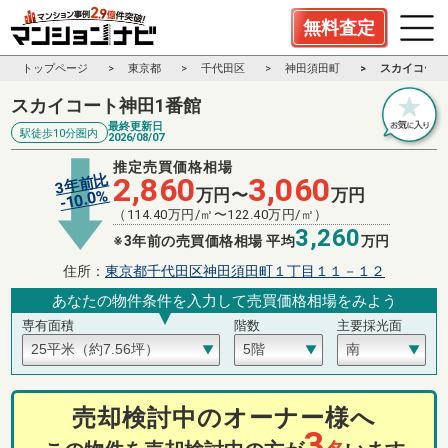
無料査定
トップページ
東京都
千代田区
神田須田町
スカイコート
スカイコート神田1番館
最終更新日
駅徒歩10分圏内
2026/08/07
推定売買価格相場
3年前比
2,860
3,060
万円〜
万円
%
10.0
-
（
114.40
万円/㎡〜
122.40
万円/㎡）
3,260
※3年前の売買価格相場 平均
万円
住所：
東京都千代田区神田須田町１丁目１１－１２
あなたの物件条件を入力して売買価格相場をみよう
専有面積
階数
主要採光面
売却検討中のオーナー様へ
3