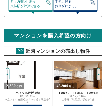
月々,年間,生涯の
手元に残る
支払額が計算できる。
お金がわかる。
マンション売却シミュレーター
総支払額シミュレーション
住宅ローンの月々、年間、生涯の支払額が
マンション売却シミュレーターでは、売却価格と残債額
計算できます。
から
売却にかかる諸経費が自動で算出され、手元に残る
金額がわかります。
マンションを購入希望の方向け
万円
売却価格 参考値
購入希望
物件価格
近隣マンションの売出し物件
PR
スカイコート神田1番館
試算条件 25㎡・5階
年
ご希望の
2816
返済期間
推定売却価格：
万円
%
48,900
2,980
万円
万円
住宅ローン
資金計画のために査定額や希望売却価
金利
TOKYO TIMES TOWER
メインステージ神田駅前
格を入力して活用するのもおすすめ◎
3LDK／118㎡
1K／23.64㎡
5
山手線「秋葉原」駅徒歩3分
JR山手線「神田」駅徒歩3分
売却価格
残債