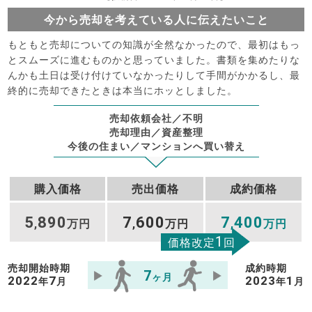
今から売却を考えている人に伝えたいこと
もともと売却についての知識が全然なかったので、最初はもっ
とスムーズに進むものかと思っていました。書類を集めたりな
んかも土日は受け付けていなかったりして手間がかかるし、最
終的に売却できたときは本当にホッとしました。
売却依頼会社／不明
売却理由／資産整理
今後の住まい／マンションへ買い替え
購入価格
売出価格
成約価格
5
890
7
600
7
400
,
万円
,
万円
,
万円
1
価格改定
回
売却開始時期
成約時期
7
ヶ月
2022
7
2023
1
年
月
年
月