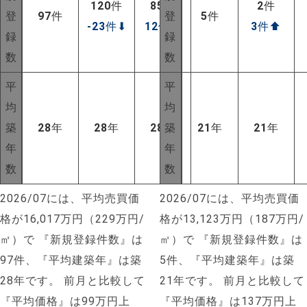
120
件
85
件
2
件
登
97
件
登
5
件
-23
件
⬇
12
件
⬆
3
件
⬆
録
録
数
数
平
平
均
均
築
28
年
28
年
28
年
築
21
年
21
年
年
年
数
数
2026/07には、平均売買価
2026/07には、平均売買価
格が16,017万円（229万円/
格が13,123万円（187万円/
㎡）で
『新規登録件数』は
㎡）で
『新規登録件数』は
97件、『平均建築年』は築
5件、『平均建築年』は築
28年です。
前月と比較して
21年です。
前月と比較して
『平均価格』は99万円上
『平均価格』は137万円上