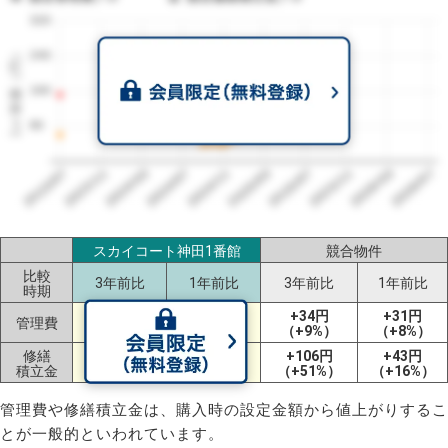
320
1㎡単価（円）
240
160
80
2023/07
2026/07
2026/03
2025/11
2025/07
2025/03
2024/11
2024/07
2024/03
2023/11
スカイコート神田1番館
競合物件
比較
3年前比
1年前比
3年前比
1年前比
時期
+34円
+31円
管理費
ー
ー
（+9%）
（+8%）
修繕
+106円
+43円
ー
ー
積立金
（+51%）
（+16%）
管理費や修繕積立金は、購入時の設定金額から値上がりするこ
とが一般的といわれています。