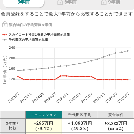
3年前
6年前
9年前
会員登録をすることで最大9年前から比較することができます
競合物件の平均売買㎡単価
スカイコート神田1番館の平均売買㎡単価
千代田区の平均売買㎡単価
240
1㎡単価（万円）
200
160
120
202307
202607
202603
202511
202507
202503
202411
202407
202403
202311
このマンション
千代田区平均
競合物件
-295万円
+1,890万円
+x,xxx万円
3年前と
比較
（-9.1%）
（49.3%）
(xx.x%)