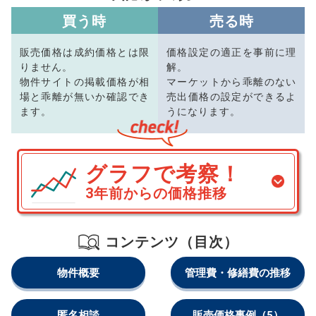
買う時
売る時
販売価格は成約価格とは限
価格設定の適正を事前に理
りません。
解。
物件サイトの掲載価格が相
マーケットから乖離のない
場と乖離が無いか確認でき
売出価格の設定ができるよ
ます。
うになります。
グラフで考察！
3年前からの価格推移
コンテンツ（目次）
物件概要
管理費・修繕費の推移
匿名相談
販売価格事例
（5）