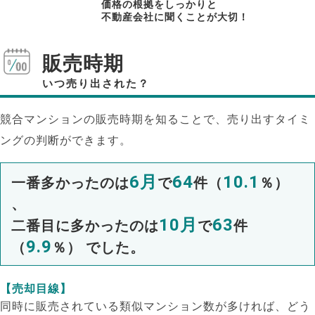
価格の根拠をしっかりと
不動産会社に聞くことが大切！
販売時期
いつ売り出された？
競合マンションの販売時期を知ることで、売り出すタイミ
ングの判断ができます。
6月
64
10.1
一番多かったのは
で
件（
％）
、
10月
63
二番目に多かったのは
で
件
9.9
（
％） でした。
【売却目線】
同時に販売されている類似マンション数が多ければ、どう