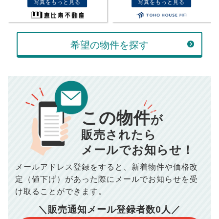
万円
写真をもっと見る
写真をもっと見る
ボーナス
万円
万円
返済金額
計算する
希望の物件を探す
万円
頭金
売却にかかる費用
手元に残るお金は
00
000
返済シミュレーション計算結果
万円
万円
この物件
■仲介手数料／
00
万円
が
834
毎月の支払額
■売買契約書印紙／
0
万円
円
■抵当権抹消費用／
0
万円
販売されたら
10,005
メールでお知らせ！
年間の支払額
円
※購入価格よりも売却価格が高い場合、譲渡所得税が発生する
場合がございます。詳しくは最寄りの税務署などにご確認く
ださい。
メールアドレス登録をすると、
新着物件や価格改
※シミュレーター結果はあくまでも概算であり、手残り金額を
100,050
総支払額
保証するものではございません。
円
定（値下げ）があった際に
メールでお知らせを受
※上記売却費用には、住所変更登記の費用、引っ越し費用、住
宅ローンの一括繰上返済の手数料等は含まれておりませんの
け取ることができます。
で予めご了承ください。
【注意事項】
※仲介手数料は宅地建物取引業法で定められた上限で計算して
＼販売通知メール登録者数
0
人／
おります。（物件価格×3%＋6万円＋消費税）
このシミュレーターは元利均等返済方式で試算しています。
このシミュレーターは、四捨五入にて計算しております。