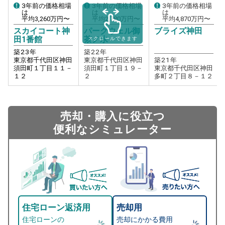
3年前の価格相場
3年前の価格相場
3年前の価格相場
は
は
は
平均
3,260
万円〜
平均
2,780
万円〜
平均
4,870
万円〜
スカイコート神
パークウェル御
ブライズ神田
田1番館
茶ノ水
スクロールできます
築
23
年
築
22
年
東京都千代田区神田
東京都千代田区神田
築
21
年
須田町１丁目１１－
須田町１丁目１９－
東京都千代田区神田
１２
２
多町２丁目８－１２
売却・購入に役立つ
便利なシミュレーター
住宅ローン返済用
売却用
住宅ローンの
売却にかかる費用