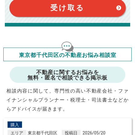
このシミュレーターはお借り入れの全期間で金利が変わらない設
受け取る
定です。
このシミュレーターでの結果は、お借り入れを保証するものでは
ありません。
このシミュレーターをご利用された方の、いかなる損害について
も当社は一切責任を負いませんので、ご了承ください。
住宅ローンの種類によって、年収負担率は異なります。一般的に
年収の20～25%以内が年間のローン返済額の割合とされており
ますが、お借り入れの際に各金融機関にご相談ください。
会員マイページでは
東京都千代田区の不動産お悩み相談室
修繕費・管理費の計算もできます
不動産に関するお悩みを
無料・匿名で相談できる掲示板
相談内容に関して、専門性の高い不動産会社・ファ
イナンシャルプランナー・税理士・司法書士などか
らアドバイスが届きます。
購入
エリア
東京都千代田区
投稿日
2026/05/20