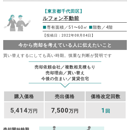
【東京都千代田区】
ルフォン不動前
■
専有面積／51〜60㎡
■
階数／4階
【投稿日：2022年08月04日】
今から売却を考えている人に伝えたいこと
買い替えするにしても高い時期。慎重な判断が賢明です
売却依頼会社／複数相見積もり
売却理由／買い替え
今後の住まい／賃貸住宅
購入価格
売出価格
価格改定回数
5
414
7
500
1
,
万円
,
万円
回
売却開始時期