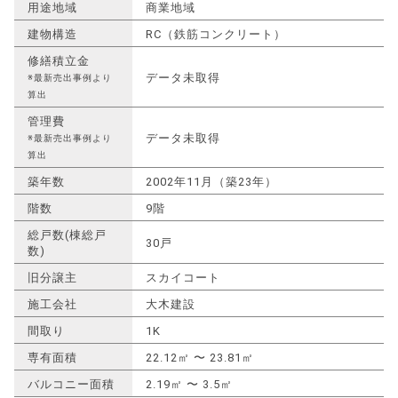
用途地域
商業地域
建物構造
RC（鉄筋コンクリート）
修繕積立金
データ未取得
※最新売出事例より
算出
管理費
データ未取得
※最新売出事例より
算出
築年数
2002年11月（築23年）
階数
9階
総戸数(棟総戸
30戸
数)
旧分譲主
スカイコート
施工会社
大木建設
間取り
1K
専有面積
22.12㎡ 〜 23.81㎡
バルコニー面積
2.19㎡ 〜 3.5㎡