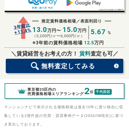
推定賃料価格相場／表面利回り
3年前比
13.0
15.0
%
11.4
万円〜
万円
5.67
+
%
（
5,200
円/㎡〜
6,000
円/㎡）
※3年前の賃料価格相場
12.5
万円
無料査定
スタート！
＼賃貸経営をお考えの方！
賃料
査定も可／
無料査定
してみる
2
東京都23区内の
位
千代田区
売買価格相場エリアランキング
マンションナビで表示される価格相場は過去10年に渡り独自に収
集している2億件超の売買・賃貸事例データ(2026/08現在)に基づ
き算出しております。