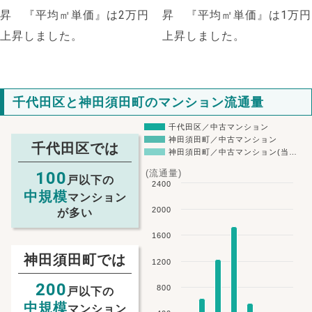
昇 『平均㎡単価』は2万円
昇 『平均㎡単価』は1万円
上昇しました。
上昇しました。
千代田区と神田須田町のマンション流通量
千代田区／中古マンション
神田須田町／中古マンション
千代田区では
神田須田町／中古マンション(当…
(流通量)
100
戸以下の
2400
中規模
マンション
2000
が多い
1600
神田須田町では
NEW!
1200
200
NEW!
800
戸以下の
中規模
マンション