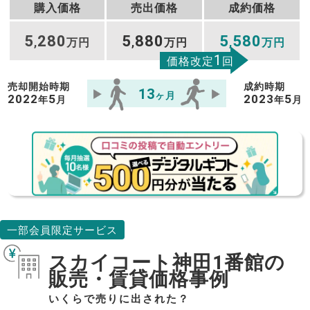
購入価格
売出価格
成約価格
5
280
5
880
5
580
,
万円
,
万円
,
万円
1
価格改定
回
売却開始時期
成約時期
13
ヶ月
2022
5
2023
5
年
月
年
月
一部会員限定サービス
スカイコート神田1番館の
販売・賃貸価格事例
いくらで売りに出された？