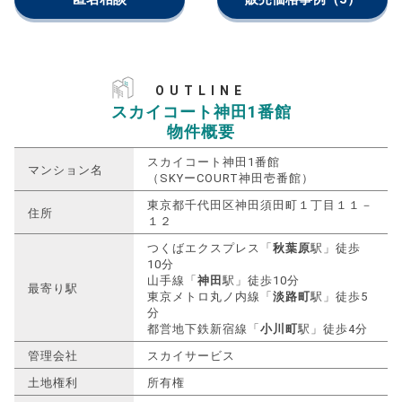
OUTLINE
スカイコート神田1番館
物件概要
スカイコート神田1番館
マンション名
（SKYーCOURT神田壱番館）
東京都千代田区神田須田町１丁目１１－
住所
１２
つくばエクスプレス「
秋葉原
駅」徒歩
10分
山手線「
神田
駅」徒歩10分
最寄り駅
東京メトロ丸ノ内線「
淡路町
駅」徒歩5
分
都営地下鉄新宿線「
小川町
駅」徒歩4分
管理会社
スカイサービス
土地権利
所有権