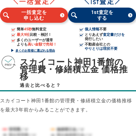
一括査定を
1st査定を
申し込む
する
簡単
45秒
無料査定
個人情報
不要
最大9社
比較・検討！
とりあえず
査定書だけを
発行したい
多くのユーザーが通常
よりも
高い金額で売却！
不動産会社との
やりとりは現状不要
多くのお客様に選ばれる理由
スカイコート神田1番館の
管理費・修繕積立金 価格推
移
過去と比べると？
スカイコート神田1番館の管理費・修繕積立金の価格推移
を最大3年前からみることができます。
管理費／㎡
修繕積立金／㎡
競合管理費／㎡
競合修繕積立金／㎡