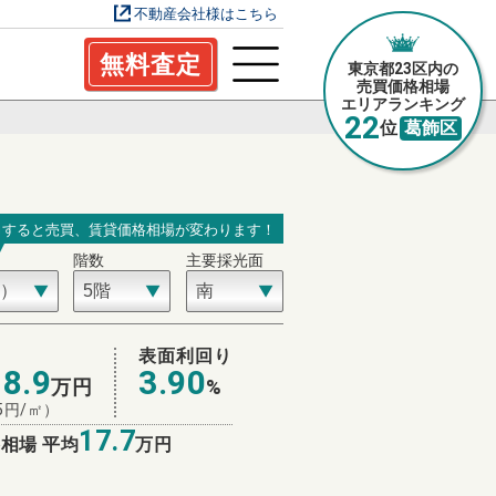
不動産会社様はこちら
無料査定
東京都23区内の
売買価格相場
エリアランキング
22
位
葛飾区
力すると売買、賃貸価格相場が変わります！
階数
主要採光面
場
表面利回り
18.9
3.90
万円
%
5
円/㎡）
17.7
相場 平均
万円