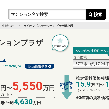
検索
東新小岩
ライオンズステーションプラザ新小岩
ションプラザ
あなたの物件条件を入
専有面積
－４
日：
2026/08/06
販売価格事例
推定賃料価格相
5,550
15.9
3年前比
万円〜
%
万円〜
万円
1.7
-
（
2,789
円/㎡〜
3,31
0
万円/㎡）
※3年前の賃料価格
4,630
場 平均
万円