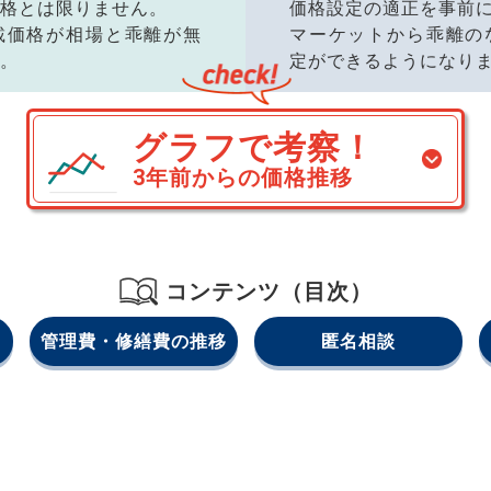
格とは限りません。
価格設定の適正を事前
載価格が相場と乖離が無
マーケットから乖離の
。
定ができるようになり
グラフで考察！
3年前からの価格推移
コンテンツ（目次）
管理費・修繕費の推移
匿名相談