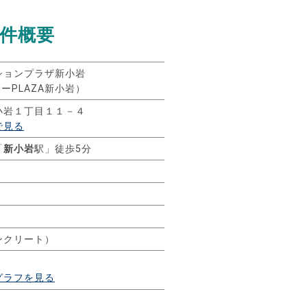
件概要
ションプラザ新小岩
ENーPLAZA新小岩）
小岩１丁目１１－４
で見る
「
新小岩
駅」徒歩5分
ンクリート）
グラフを見る