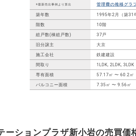
管理費の推移グラ
※最新売出事例より算出
築年数
1995年2月（築31
階数
10階
総戸数(棟総戸数)
37戸
旧分譲主
大京
施工会社
鉄建建設
間取り
1LDK, 2LDK, 3LDK
専有面積
57.17㎡ 〜 60.2㎡
バルコニー面積
7.35㎡ 〜 9.56㎡
テーションプラザ新小岩の
売買価