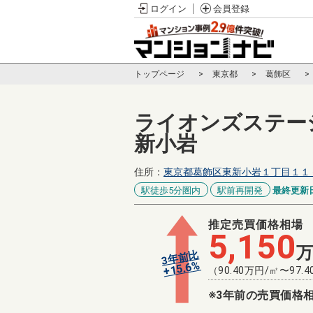
ログイン
会員登録
トップページ
東京都
葛飾区
ライオンズステー
新小岩
住所：
東京都葛飾区東新小岩１丁目１１
駅徒歩5分圏内
駅前再開発
最終更新
推定売買価格相場
5,150
3年前比
%
15.6
+
（
90.40
万円/㎡〜
97.4
※3年前の売買価格相