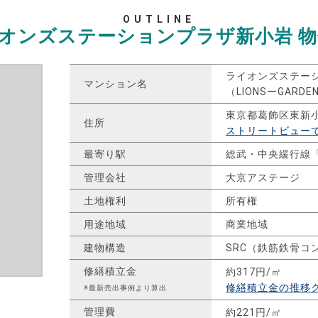
OUTLINE
オンズステーションプラザ新小岩
物
ライオンズステー
マンション名
（LIONSーGARD
東京都葛飾区東新
住所
ストリートビュー
最寄り駅
総武・中央緩行線
管理会社
大京アステージ
土地権利
所有権
用途地域
商業地域
建物構造
SRC（鉄筋鉄骨コ
修繕積立金
約317円/㎡
修繕積立金の推移
※最新売出事例より算出
管理費
約221円/㎡