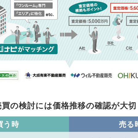
売買の検討には価格推移の
確認が大切
買う時
売る