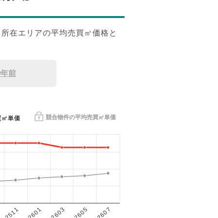
。所在エリアの平均売買㎡価格と
9年前
競合物件の平均売買㎡単価
買㎡単価
202601
202605
202511
202603
202607