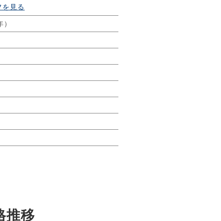
フを見る
年）
格推移