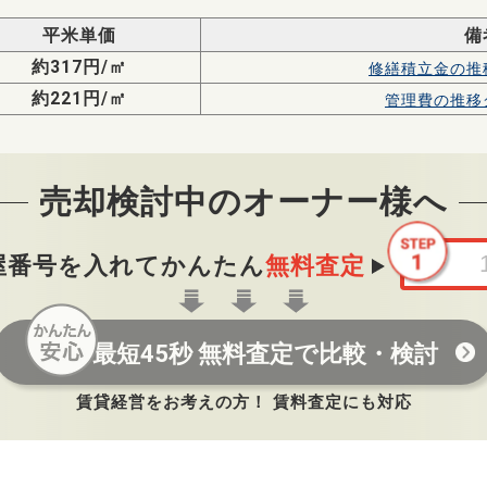
平米単価
備
約317円/㎡
修繕積立金の
推
約221円/㎡
管理費の
推移
売却検討中のオーナー様へ
屋番号を入れてかんたん
無料査定
最短45秒 無料査定で比較・検討
賃貸経営をお考えの方！ 賃料査定にも対応