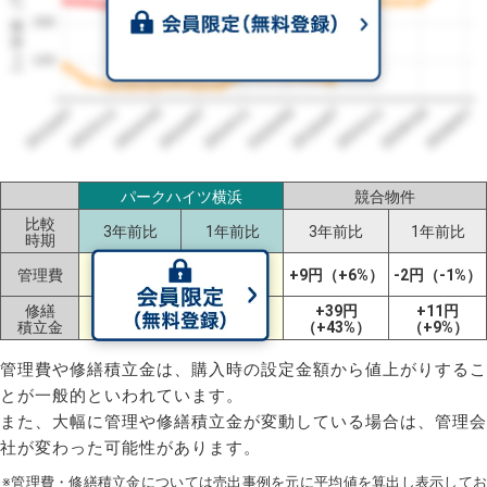
1㎡単価（円）
150
120
2023/07
2026/07
2026/03
2025/11
2025/07
2025/03
2024/11
2024/07
2024/03
2023/11
パークハイツ横浜
競合物件
比較
3年前比
1年前比
3年前比
1年前比
時期
+18円
+15円
管理費
+9円（+6%）
-2円（-1%）
（+11%）
（+9%）
修繕
+67円
+78円
+39円
+11円
積立金
（+58%）
（+74%）
（+43%）
（+9%）
管理費や修繕積立金は、購入時の設定金額から値上がりするこ
とが一般的といわれています。
また、大幅に管理や修繕積立金が変動している場合は、管理会
社が変わった可能性があります。
※管理費・修繕積立金については売出事例を元に平均値を算出し表示してお