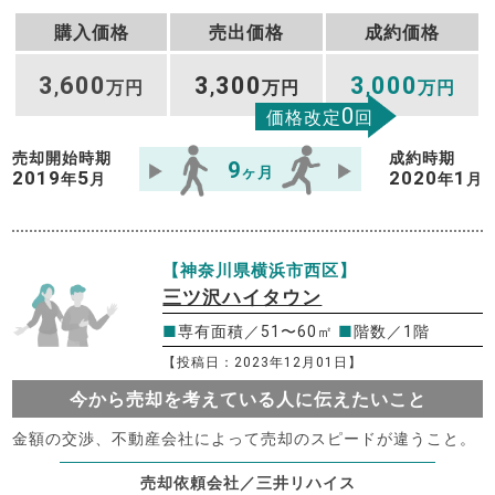
購入価格
売出価格
成約価格
3
600
3
300
3
000
,
万円
,
万円
,
万円
0
価格改定
回
売却開始時期
成約時期
9
ヶ月
2019
5
2020
1
年
月
年
月
【神奈川県横浜市西区】
三ツ沢ハイタウン
■
専有面積／51〜60㎡
■
階数／1階
【投稿日：2023年12月01日】
今から売却を考えている人に伝えたいこと
金額の交渉、不動産会社によって売却のスピードが違うこと。
売却依頼会社／三井リハイス