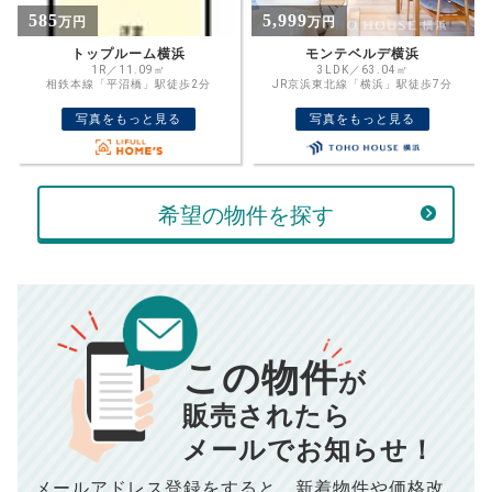
計算する
5,999
2,880
万円
万円
万円
頭金
モンテベルデ横浜
ライオンズマンション三ツ沢公園
3LDK／63.04㎡
3DK／54.57㎡
売却にかかる費用
手元に残るお金は
JR京浜東北線「横浜」駅徒歩7分
JR東海道本線「横浜」駅徒歩17分
写真をもっと見る
写真をもっと見る
00
000
返済シミュレーション計算結果
万円
万円
■仲介手数料／
00
万円
834
毎月の支払額
■売買契約書印紙／
0
万円
円
希望の物件を探す
■抵当権抹消費用／
0
万円
10,005
年間の支払額
円
※購入価格よりも売却価格が高い場合、譲渡所得税が発生する
場合がございます。詳しくは最寄りの税務署などにご確認く
ださい。
※シミュレーター結果はあくまでも概算であり、手残り金額を
100,050
総支払額
保証するものではございません。
円
※上記売却費用には、住所変更登記の費用、引っ越し費用、住
宅ローンの一括繰上返済の手数料等は含まれておりませんの
この物件
で予めご了承ください。
【注意事項】
が
※仲介手数料は宅地建物取引業法で定められた上限で計算して
おります。（物件価格×3%＋6万円＋消費税）
このシミュレーターは元利均等返済方式で試算しています。
販売されたら
このシミュレーターは、四捨五入にて計算しております。
このシミュレーターはお借り入れの全期間で金利が変わらない設
メールでお知らせ！
定です。
このシミュレーターでの結果は、お借り入れを保証するものでは
ありません。
メールアドレス登録をすると、
新着物件や価格改