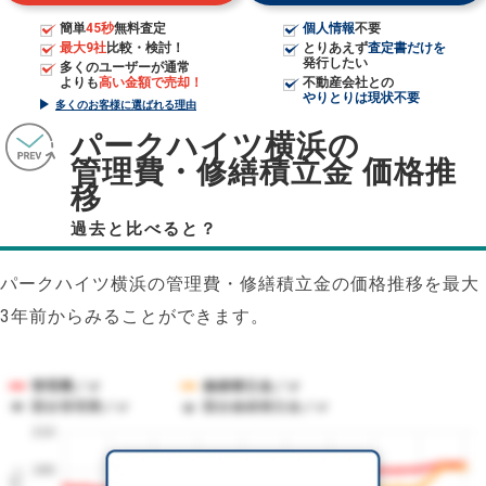
簡単
45秒
無料査定
個人情報
不要
最大9社
比較・検討！
とりあえず
査定書だけを
発行したい
多くのユーザーが通常
よりも
高い金額で売却！
不動産会社との
やりとりは現状不要
多くのお客様に選ばれる理由
パークハイツ横浜の
管理費・修繕積立金 価格推
移
過去と比べると？
パークハイツ横浜の管理費・修繕積立金の価格推移を最大
3年前からみることができます。
管理費／㎡
修繕積立金／㎡
競合管理費／㎡
競合修繕積立金／㎡
210
180