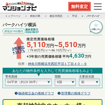
無料査定
トップページ
神奈川県
横浜市西区
平沼
パークハイツ横
パークハイツ横浜
最終更新日
駅徒歩14分圏内
2026/08/07
推定売買価格相場
5,110
5,510
万円〜
万円
3年前比
%
（
79.80
万円/㎡〜
86.10
万円/㎡）
14.7
+
4,630
※3年前の売買価格相場 平均
万円
住所：
神奈川県横浜市西区平沼１丁目４０－９
あなたの物件条件を入力して売買価格相場をみよう
専有面積
階数
主要採光面
修繕積立金の推移グラフ
管理費の推移グラフ