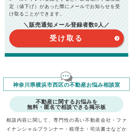
このシミュレーターをご利用された方の、いかなる損害について
定（値下げ）があった際に
メールでお知らせを受
も当社は一切責任を負いませんので、ご了承ください。
住宅ローンの種類によって、年収負担率は異なります。一般的に
け取ることができます。
年収の20～25%以内が年間のローン返済額の割合とされており
ますが、お借り入れの際に各金融機関にご相談ください。
＼販売通知メール登録者数
0
人／
会員マイページでは
修繕費・管理費の計算もできます
受け取る
神奈川県横浜市西区の不動産お悩み相談室
不動産に関するお悩みを
無料・匿名で相談できる掲示板
相談内容に関して、専門性の高い不動産会社・ファ
イナンシャルプランナー・税理士・司法書士などか