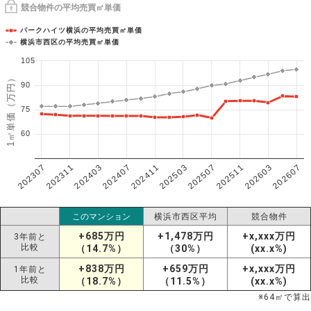
競合物件の平均売買㎡単価
パークハイツ横浜の平均売買㎡単価
横浜市西区の平均売買㎡単価
105
1㎡単価（万円）
90
75
60
202307
202607
202603
202511
202507
202503
202411
202407
202403
202311
このマンション
横浜市西区平均
競合物件
+685万円
+1,478万円
+x,xxx万円
3年前と
比較
（14.7%）
（30%）
(xx.x%)
+838万円
+659万円
+x,xxx万円
1年前と
比較
（18.7%）
（11.5%）
(xx.x%)
※
64
㎡で算出