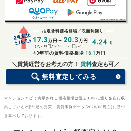
推定賃料価格相場／表面利回り
3年前比
17.3
20.3
%
16.9
万円〜
万円
4.24
+
%
（
2,703
円/㎡〜
3,171
円/㎡）
※3年前の賃料価格相場
16.1
万円
無料査定
スタート！
＼賃貸経営をお考えの方！
賃料
査定も可／
無料査定
してみる
マンションナビで表示される価格相場は過去10年に渡り独自に収
集している2億件超の売買・賃貸事例データ(2026/08現在)に基づ
き算出しております。