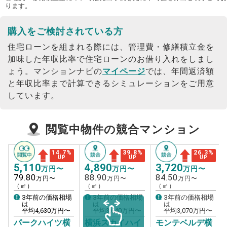
ります。
購入をご検討されている方
住宅ローンを組まれる際には、管理費・修繕積立金を
加味した年収比率で住宅ローンのお借り入れをしまし
ょう。
マンションナビの
マイページ
では、年間返済額
と年収比率まで計算できるシミュレーションをご用意
しています。
閲覧中物件の競合マンション
14.7
%
39.8
%
26.3
%
UP
UP
UP
5,110
4,890
3,720
万円〜
万円〜
万円〜
79.80
88.90
84.50
万円〜
万円〜
万円〜
（㎡）
（㎡）
（㎡）
3年前の価格相場
3年前の価格相場
3年前の価格相場
は
は
は
平均
4,630
万円〜
平均
3,640
万円〜
平均
3,070
万円〜
パークハイツ横
横浜スカイハイ
モンテベルデ横