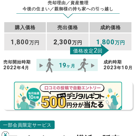
売却理由／資産整理
今後の住まい／親御様の持ち家への引っ越し
購入価格
売出価格
成約価格
1
800
2
300
1
800
,
万円
,
万円
,
万円
2
価格改定
回
売却開始時期
成約時期
19
ヶ月
2022
4
2023
10
年
月
年
月
一部会員限定サービス