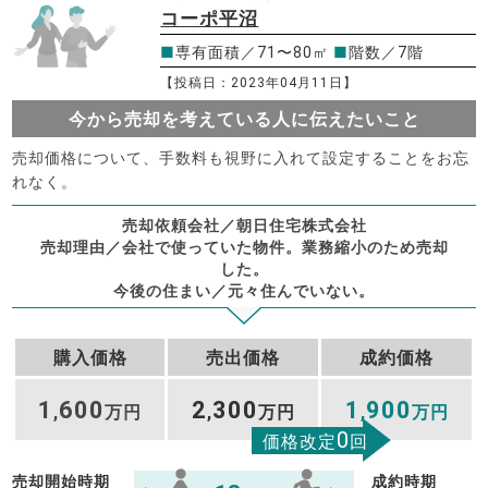
コーポ平沼
■
専有面積／71〜80㎡
■
階数／7階
【投稿日：2023年04月11日】
今から売却を考えている人に伝えたいこと
売却価格について、手数料も視野に入れて設定することをお忘
れなく。
売却依頼会社／朝日住宅株式会社
売却理由／会社で使っていた物件。業務縮小のため売却
した。
今後の住まい／元々住んでいない。
購入価格
売出価格
成約価格
1
600
2
300
1
900
,
万円
,
万円
,
万円
0
価格改定
回
売却開始時期
成約時期