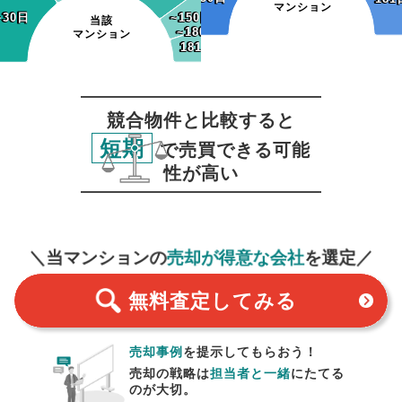
マンション
~30日
~30日
~150日
~150日
当該
~180日
~180日
マンション
181日~
181日~
競合物件と比較すると
短期
で売買できる可能
性が高い
無料査定
スタート！
＼当マンションの
売却が得意な会社
を選定／
無料査定
してみる
売却事例
を提示してもらおう！
売却の戦略は
担当者と一緒
にたてる
のが大切。