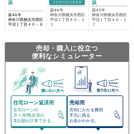
浜
ツ
浜
スクロールできます
築
46
年
築
42
年
築
46
年
神奈川県横浜市西区
神奈川県横浜市西区
神奈川県横浜市西区
平沼１丁目４０－１
平沼１丁目４０－１
平沼１丁目４０－９
１
７
売却・購入に役立つ
便利なシミュレーター
住宅ローン返済用
売却用
住宅ローンの
売却にかかる費用
月々,年間,生涯の
手元に残る
支払額が計算できる。
お金がわかる。
マンション売却シミュレーター
総支払額シミュレーション