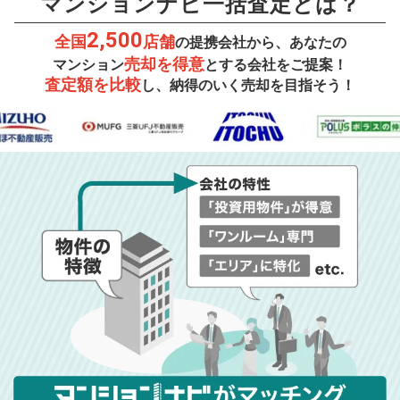
マンションナビ一括査定とは？
2,500
全国
店舗
の提携会社から、あなたの
売却を得意
マンション
とする会社をご提案！
査定額を比較
し、納得のいく売却を目指そう！