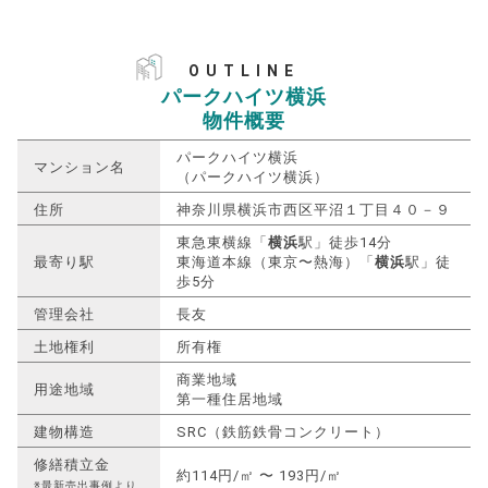
OUTLINE
パークハイツ横浜
物件概要
パークハイツ横浜
マンション名
（パークハイツ横浜）
住所
神奈川県横浜市西区平沼１丁目４０－９
東急東横線「
横浜
駅」徒歩14分
最寄り駅
東海道本線（東京〜熱海）「
横浜
駅」徒
歩5分
管理会社
長友
土地権利
所有権
商業地域
用途地域
第一種住居地域
建物構造
SRC（鉄筋鉄骨コンクリート）
修繕積立金
約114円/㎡ 〜 193円/㎡
※最新売出事例より