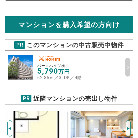
住宅ローンの月々、年間、生涯の支払額が
マンション売却シミュレーターでは、売却価格と残債額
計算できます。
から
売却にかかる諸経費が自動で算出され、手元に残る
金額がわかります。
マンションを購入希望の方向け
万円
売却価格 参考値
購入希望
物件価格
このマンションの中古販売中物件
PR
パークハイツ横浜
試算条件 64㎡・6階
年
ご希望の
パークハイツ横浜
5048
5,790
返済期間
万円
推定売却価格：
万円
62.85㎡／3LDK
／
4階
%
住宅ローン
資金計画のために査定額や希望売却価
近隣マンションの売出し物件
金利
PR
格を入力して活用するのもおすすめ◎
売却価格
残債
万円
ボーナス
万円
万円
返済金額