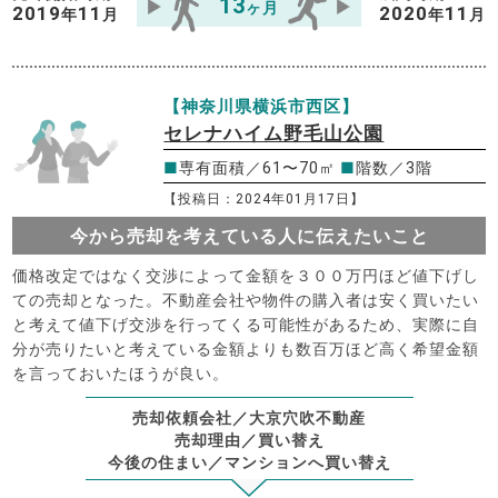
13
ヶ月
2019
11
2020
11
年
月
年
月
【神奈川県横浜市西区】
セレナハイム野毛山公園
■
専有面積／61〜70㎡
■
階数／3階
【投稿日：2024年01月17日】
今から売却を考えている人に伝えたいこと
価格改定ではなく交渉によって金額を３００万円ほど値下げし
ての売却となった。不動産会社や物件の購入者は安く買いたい
と考えて値下げ交渉を行ってくる可能性があるため、実際に自
分が売りたいと考えている金額よりも数百万ほど高く希望金額
を言っておいたほうが良い。
売却依頼会社／大京穴吹不動産
売却理由／買い替え
今後の住まい／マンションへ買い替え