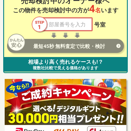
売却検討中のオーナー様へ
4
この物件を売却検討中の方が
名
います
号室
最短45秒 無料査定で比較・検討
相場より高く売れるケースも!？
複数社比較で見える価格があります