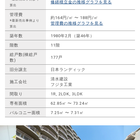
修繕積立金の推移グラフを見る
算出
管理費
約164円/㎡ 〜 188円/㎡
※最新売出事例より
管理費の推移グラフを見る
算出
築年数
1980年2月（築46年）
階数
11階
総戸数(棟総戸
177戸
数)
旧分譲主
日本ランディック
清水建設
施工会社
フジタ工業
間取り
1R, 2LDK, 3LDK
専有面積
62.85㎡ 〜 73.24㎡
バルコニー面積
7.25㎡ 〜 7.31㎡