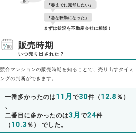
『春までに売却したい』
『急な転勤になった』
まずは状況を不動産会社に相談！
販売時期
いつ売り出された？
競合マンションの販売時期を知ることで、売り出すタイミ
ングの判断ができます。
11月
30
12.8
一番多かったのは
で
件（
％）
、
3月
24
二番目に多かったのは
で
件
10.3
（
％） でした。