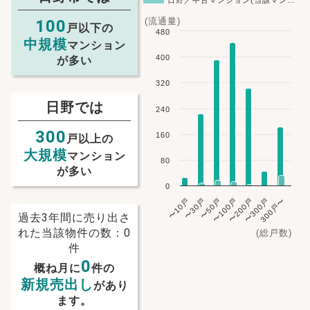
日野／中古マンション(当該マン…
(流通量)
100
戸以下の
480
中規模
マンション
400
が多い
320
日野では
240
300
160
戸以上の
大規模
マンション
80
が多い
0
〜10戸
〜30戸
〜50戸
〜100戸
〜200戸
〜300戸
300戸〜
過去3年間に売り出さ
れた当該物件の数：0
(総戸数)
件
0
概ね月に
件の
NEW!
新規売出し
があり
NEW!
ます。