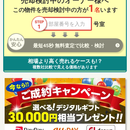
売却検討中のオーナー様へ
1
この物件を売却検討中の方が
名
います
号室
最短45秒 無料査定で比較・検討
相場より高く売れるケースも!？
複数社比較で見える価格があります