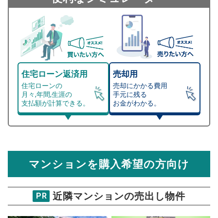
住宅ローン返済用
売却用
住宅ローンの
売却にかかる費用
月々,年間,生涯の
手元に残る
支払額が計算できる。
お金がわかる。
マンション売却シミュレーター
総支払額シミュレーション
住宅ローンの月々、年間、生涯の支払額が
マンション売却シミュレーターでは、売却価格と残債額
計算できます。
から
売却にかかる諸経費が自動で算出され、手元に残る
金額がわかります。
マンションを購入希望の方向け
万円
売却価格 参考値
購入希望
物件価格
近隣マンションの売出し物件
PR
ニューロシティブリーズコートD棟
試算条件 87㎡・7階