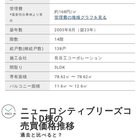
管理費
約168円/㎡
※最新売出事例より算
管理費の推移グラフを見る
出
築年数
2003年8月（築23年）
階数
14階
総戸数(棟総戸数)
138戸
施工会社
長谷工コーポレーション
間取り
3LDK
専有面積
78.62㎡ 〜 78.62㎡
バルコニー面積
11.6㎡ 〜 12.6㎡
ニューロシティブリーズコ
ートD棟の
売買価格推移
過去と比べると？