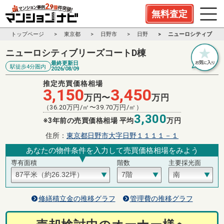
無料査定
トップページ
東京都
日野市
日野
ニューロシティブリー
ニューロシティブリーズコートD棟
最終更新日
駅徒歩4分圏内
2026/08/09
推定売買価格相場
3,150
3,450
万円〜
万円
（
36.20
万円/㎡〜
39.70
万円/㎡）
3,300
※3年前の売買価格相場 平均
万円
住所：
東京都日野市大字日野１１１１－１
あなたの物件条件を入力して売買価格相場をみよう
専有面積
階数
主要採光面
修繕積立金の推移グラフ
管理費の推移グラフ