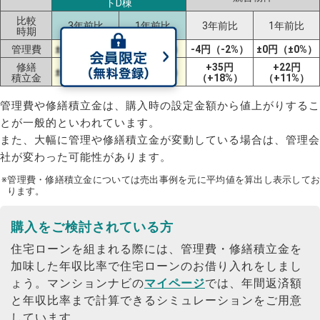
トD棟
比較
3年前比
1年前比
3年前比
1年前比
時期
管理費
±0円（±0%）
±0円（±0%）
-4円（-2%）
±0円（±0%）
修繕
+35円
+22円
±0円（±0%）
±0円（±0%）
積立金
（+18%）
（+11%）
管理費や修繕積立金は、購入時の設定金額から値上がりするこ
とが一般的といわれています。
また、大幅に管理や修繕積立金が変動している場合は、管理会
社が変わった可能性があります。
※管理費・修繕積立金については売出事例を元に平均値を算出し表示してお
ります。
購入をご検討されている方
住宅ローンを組まれる際には、管理費・修繕積立金を
加味した年収比率で住宅ローンのお借り入れをしまし
ょう。
マンションナビの
マイページ
では、年間返済額
と年収比率まで計算できるシミュレーションをご用意
しています。