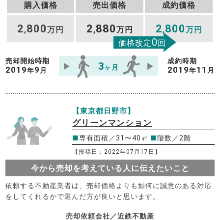
購入価格
売出価格
成約価格
2
800
2
880
2
800
,
万円
,
万円
,
万円
0
価格改定
回
売却開始時期
成約時期
3
ヶ月
2019
9
2019
11
年
月
年
月
【東京都日野市】
グリーンマンション
■
専有面積／31〜40㎡
■
階数／2階
【投稿日：2022年07月17日】
今から売却を考えている人に伝えたいこと
依頼する不動産業者は、売却価格よりも如何に誠意のある対応
をしてくれるかで選んだ方が良いと思います。
売却依頼会社／近鉄不動産