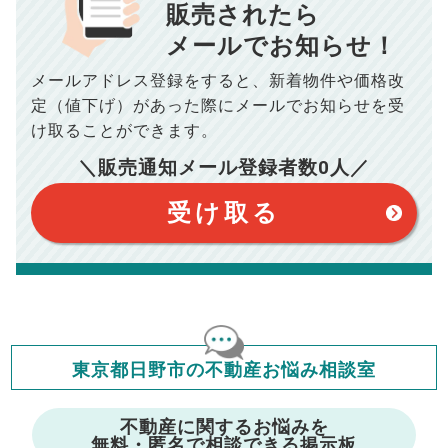
■抵当権抹消費用／
0
万円
販売されたら
10,005
メールでお知らせ！
年間の支払額
円
※購入価格よりも売却価格が高い場合、譲渡所得税が発生する
場合がございます。詳しくは最寄りの税務署などにご確認く
ださい。
メールアドレス登録をすると、
新着物件や価格改
※シミュレーター結果はあくまでも概算であり、手残り金額を
100,050
総支払額
保証するものではございません。
円
定（値下げ）があった際に
メールでお知らせを受
※上記売却費用には、住所変更登記の費用、引っ越し費用、住
宅ローンの一括繰上返済の手数料等は含まれておりませんの
け取ることができます。
で予めご了承ください。
【注意事項】
※仲介手数料は宅地建物取引業法で定められた上限で計算して
＼販売通知メール登録者数
0
人／
おります。（物件価格×3%＋6万円＋消費税）
このシミュレーターは元利均等返済方式で試算しています。
このシミュレーターは、四捨五入にて計算しております。
このシミュレーターはお借り入れの全期間で金利が変わらない設
受け取る
定です。
このシミュレーターでの結果は、お借り入れを保証するものでは
ありません。
このシミュレーターをご利用された方の、いかなる損害について
も当社は一切責任を負いませんので、ご了承ください。
住宅ローンの種類によって、年収負担率は異なります。一般的に
年収の20～25%以内が年間のローン返済額の割合とされており
ますが、お借り入れの際に各金融機関にご相談ください。
会員マイページでは
東京都日野市の不動産お悩み相談室
修繕費・管理費の計算もできます
不動産に関するお悩みを
無料・匿名で相談できる掲示板