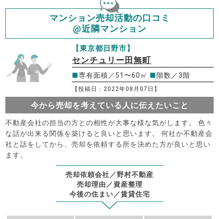
マンション売却活動の口コミ
@近隣マンション
【東京都日野市】
センチュリー田無町
■
専有面積／51〜60㎡
■
階数／3階
【投稿日：2022年08月07日】
今から売却を考えている人に伝えたいこと
不動産会社の担当の方との相性が大事な様な気がします。 色々
な話が出来る関係を築けると良いと思います。 何社か不動産会
社と話をしてから、売却を依頼する所を決めた方が良いと思い
ます。
売却依頼会社／野村不動産
売却理由／資産整理
今後の住まい／賃貸住宅