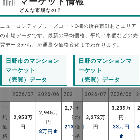
マーケット情報
どんな市場なの？
ニューロシティブリーズコートD棟の所在市町村とエリア
の市場データです。最新の平均価格、平均㎡単価などの売
買データから、流通量や価格変化までわかります。
日野市のマンション
日野のマンションマ
マーケット
ーケット
（売買）データ
（売買）データ
2026/07
2026/06
2025/07
2026/07
2026/06
2
平
2,740
平
万
3,239
万
2,945
万
均
2,953
万
円
均
3,272
万
円
円
価
円
213
万円
価
円
33
万円
8
万円
⬆
格
⬆
格
⬆