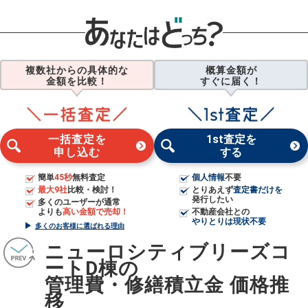
複数社からの具体的な
概算金額が
金額を比較！
すぐに届く！
一括査定を
1st査定を
申し込む
する
簡単
45秒
無料査定
個人情報
不要
最大9社
比較・検討！
とりあえず
査定書だけを
発行したい
多くのユーザーが通常
よりも
高い金額で売却！
不動産会社との
やりとりは現状不要
多くのお客様に選ばれる理由
ニューロシティブリーズコ
ートD棟の
管理費・修繕積立金 価格推
移