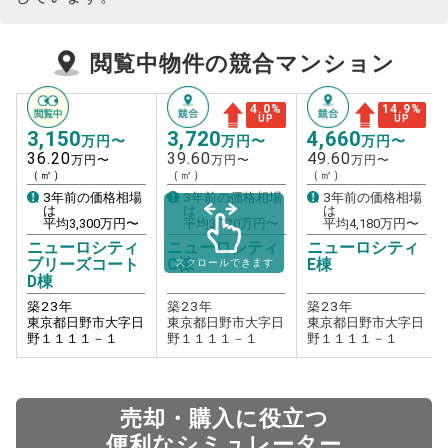
閲覧中物件の競合マンション
4.0
%
14.9
%
UP
UP
3,150
3,720
4,660
万円〜
万円〜
万円〜
36.20
39.60
49.60
万円〜
万円〜
万円〜
（㎡）
（㎡）
（㎡）
3年前の価格相場
3年前の価格相場
3年前の価格相場
は
は
は
平均
3,300
万円〜
平均
3,720
万円〜
平均
4,180
万円〜
ニューロシティ
ニューロシティ
ニューロシティ
ブリーズコート
C棟
E棟
スクロールできます
D棟
築
23
年
築
23
年
築
23
年
東京都日野市大字日
東京都日野市大字日
東京都日野市大字日
野１１１１－１
野１１１１－１
野１１１１－１
売却・購入に役立つ
便利なシミュレーター