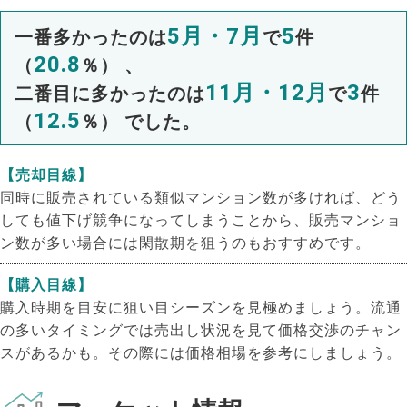
5月・7月
5
一番多かったのは
で
件
20.8
（
％） 、
11月・12月
3
二番目に多かったのは
で
件
12.5
（
％） でした。
【売却目線】
同時に販売されている類似マンション数が多ければ、どう
しても値下げ競争になってしまうことから、販売マンショ
ン数が多い場合には閑散期を狙うのもおすすめです。
【購入目線】
購入時期を目安に狙い目シーズンを見極めましょう。流通
の多いタイミングでは売出し状況を見て価格交渉のチャン
スがあるかも。その際には価格相場を参考にしましょう。