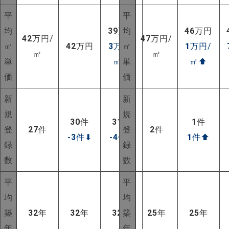
平
平
均
39
万円
均
46
万円
42
万円/
47
万円/
㎡
42
万円
3
万円/
㎡
1
万円/
㎡
㎡
単
㎡
⬆
単
㎡
⬆
価
価
新
新
規
規
30
件
31
件
1
件
登
27
件
登
2
件
-3
件
⬇
-4
件
⬇
1
件
⬆
録
録
数
数
平
平
均
均
築
32
年
32
年
32
年
築
25
年
25
年
年
年