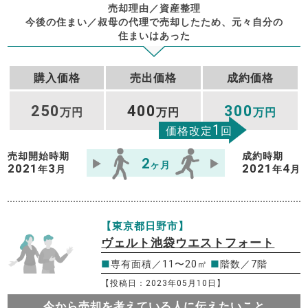
売却理由／資産整理
今後の住まい／叔母の代理で売却したため、元々自分の
住まいはあった
購入価格
売出価格
成約価格
250
400
300
万円
万円
万円
1
価格改定
回
売却開始時期
成約時期
2
ヶ月
2021
3
2021
4
年
月
年
月
【東京都日野市】
ヴェルト池袋ウエストフォート
■
専有面積／11〜20㎡
■
階数／7階
【投稿日：2023年05月10日】
今から売却を考えている人に伝えたいこと