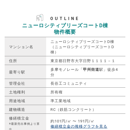
OUTLINE
ニューロシティブリーズコートD棟
物件概要
ニューロシティブリーズコートD棟
マンション名
（ニューロシティブリーズコートD
棟）
住所
東京都日野市大字日野１１１１－１
多摩モノレール「
甲州街道
駅」徒歩4
最寄り駅
分
管理会社
長谷工コミュニティ
土地権利
所有権
用途地域
準工業地域
建物構造
RC（鉄筋コンクリート）
修繕積立金
約101円/㎡ 〜 191円/㎡
※最新売出事例より算
修繕積立金の推移グラフを見る
出