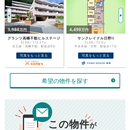
年
ご希望の
3137
返済期間
推定売却価格：
万円
%
4,490
3,549
万円
万円
住宅ローン
資金計画のために査定額や希望売却価
金利
サンクレイドル日野II
マージュ高幡不動
格を入力して活用するのもおすすめ◎
3LDK／73.5㎡
3LDK／67.27㎡
中央本線「日野」駅徒歩17分
多摩モノレール「万願寺」駅徒歩10分
売却価格
残債
万円
写真をもっと見る
写真をもっと見る
ボーナス
万円
万円
返済金額
計算する
希望の物件を探す
万円
頭金
売却にかかる費用
手元に残るお金は
00
000
返済シミュレーション計算結果
万円
万円
この物件
■仲介手数料／
00
万円
が
834
毎月の支払額
■売買契約書印紙／
0
万円
円