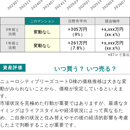
202307
202607
202603
202511
202507
202503
202411
202407
202403
202311
このマンション
日野市平均
競合物件
+305万円
+x,xxx万円
3年前と
変動なし
比較
（9%）
(xx.x%)
+261万円
+x,xxx万円
1年前と
変動なし
比較
（7.8%）
(xx.x%)
※
87
㎡で算出
資産評価
いつ買う？ いつ売る？
ニューロシティブリーズコートD棟の価格推移は大きな変
動がみられないことから、価格が安定しているといえま
す。
市場状況を見極めた行動が重要ではありますが、最適なタ
イミングはライフスタイルや経済状況によって異なるた
め、ご自身の状況と住み替えやその後の経済的影響を考慮
した上で判断することが重要です。