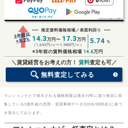
推定賃料価格相場／表面利回り
3年前比
14.3
17.3
%
8.2
万円〜
万円
5.74
+
%
（
1,643
円/㎡〜
1,988
円/㎡）
※3年前の賃料価格相場
14.6
万円
無料査定
スタート！
＼賃貸経営をお考えの方！
賃料
査定も可／
無料査定
してみる
マンションナビで表示される価格相場は過去10年に渡り独自に収
集している2億件超の売買・賃貸事例データ(2026/08現在)に基づ
き算出しております。