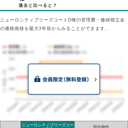
過去と比べると？
ニューロシティブリーズコートD棟の管理費・修繕積立金
の価格推移を最大3年前からみることができます。
管理費／㎡
修繕積立金／㎡
競合管理費／㎡
競合修繕積立金／㎡
195
1㎡単価（円）
180
165
150
2023/07
2026/07
2026/03
2025/11
2025/07
2025/03
2024/11
2024/07
2024/03
2023/11
ニューロシティブリーズコー
競合物件