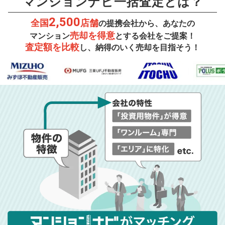
マンションナビ一括査定とは？
2,500
全国
店舗
の提携会社から、あなたの
売却を得意
マンション
とする会社をご提案！
査定額を比較
し、納得のいく売却を目指そう！