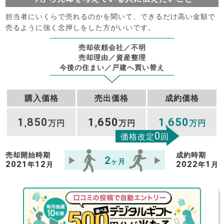
担当者にいくらで売れるのかを聞いて、できるだけ高い金額で
売るように強く念押しをした方がいいです。
売却依頼会社／不明
売却理由／資産整理
今後の住まい／戸建へ買い替え
購入価格
売出価格
成約価格
1
850
1
650
1
650
,
万円
,
万円
,
万円
0
価格改定
回
売却開始時期
成約時期
2
ヶ月
2021
12
2022
1
年
月
年
月