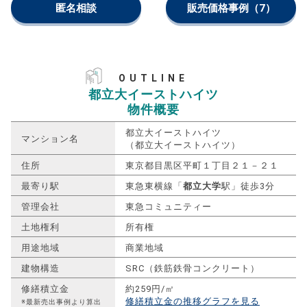
匿名相談
販売価格事例
（7）
OUTLINE
都立大イーストハイツ
物件概要
都立大イーストハイツ
マンション名
（都立大イーストハイツ）
住所
東京都目黒区平町１丁目２１－２１
最寄り駅
東急東横線「
都立大学
駅」徒歩3分
管理会社
東急コミュニティー
土地権利
所有権
用途地域
商業地域
建物構造
SRC（鉄筋鉄骨コンクリート）
修繕積立金
約259円/㎡
修繕積立金の推移グラフを見る
※最新売出事例より算出