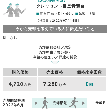
【東京都目黒区】
クレッセント目黒青葉台
■
専有面積／51〜60㎡
■
階数／6階
【投稿日：2022年07月14日】
今から売却を考えている人に伝えたいこと
特になし
売却依頼会社／未定
売却理由／買い替え
今後の住まい／戸建の賃貸
購入価格
売出価格
価格改定回数
4
720
7
280
0
,
万円
,
万円
回
売却開始時期
未成約
売却活動
2022
6
年
月