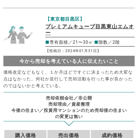
【東京都目黒区】
プレミアムキューブ目黒東山エムオ
ー
■
専有面積／21〜30㎡
■
階数／2階
【投稿日：2024年01月31日】
今から売却を考えている人に伝えたいこと
価格改定などもなく、１か月ほどですぐに決まったため大変な
点はなかった。何社か並行して売却活動を行った事が良かった
のではないかと考えている。
売却依頼会社／非公開
売却理由／資産整理
今後の住まい／投資用マンションのため売却後の住まい
の変更は無い
購入価格
売出価格
成約価格