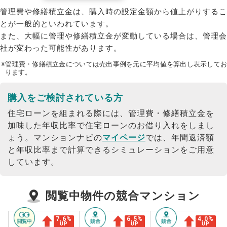
管理費や修繕積立金は、購入時の設定金額から値上がりするこ
とが一般的といわれています。
また、大幅に管理や修繕積立金が変動している場合は、管理会
社が変わった可能性があります。
※管理費・修繕積立金については売出事例を元に平均値を算出し表示してお
ります。
購入をご検討されている方
住宅ローンを組まれる際には、管理費・修繕積立金を
加味した年収比率で住宅ローンのお借り入れをしまし
ょう。
マンションナビの
マイページ
では、年間返済額
と年収比率まで計算できるシミュレーションをご用意
しています。
閲覧中物件の競合マンション
7.6
%
6.5
%
4.0
%
UP
UP
UP