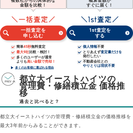
複数社からの具体的な
概算金額が
金額を比較！
すぐに届く！
一括査定を
1st査定を
申し込む
する
簡単
45秒
無料査定
個人情報
不要
最大9社
比較・検討！
とりあえず
査定書だけを
発行したい
多くのユーザーが通常
よりも
高い金額で売却！
不動産会社との
やりとりは現状不要
多くのお客様に選ばれる理由
都立大イーストハイツの
管理費・修繕積立金 価格推
移
過去と比べると？
都立大イーストハイツの管理費・修繕積立金の価格推移を
最大3年前からみることができます。