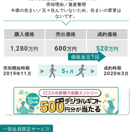
売却理由／資産整理
今後の住まい／元々住んでいないため、住まいの変更は
ないです。
購入価格
売出価格
成約価格
1
280
600
520
,
万円
万円
万円
1
価格改定
回
売却開始時期
成約時期
5
ヶ月
2019
11
2020
3
年
月
年
月
一部会員限定サービス