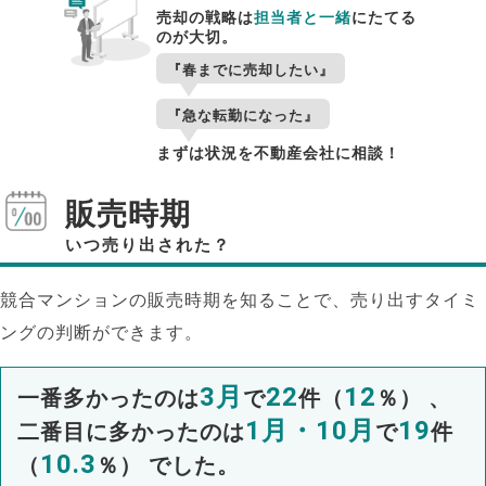
売却の戦略は
担当者と一緒
にたてる
のが大切。
『春までに売却したい』
『急な転勤になった』
まずは状況を不動産会社に相談！
販売時期
いつ売り出された？
競合マンションの販売時期を知ることで、売り出すタイミ
ングの判断ができます。
3月
22
12
一番多かったのは
で
件（
％） 、
1月・10月
19
二番目に多かったのは
で
件
10.3
（
％） でした。