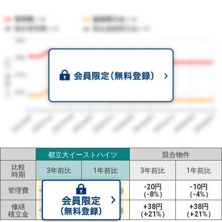
管理費／㎡
修繕積立金／㎡
競合管理費／㎡
競合修繕積立金／㎡
300
1㎡単価（円）
288
276
264
2023/07
2026/07
2026/03
2025/11
2025/07
2025/03
2024/11
2024/07
2024/03
2023/11
都立大イーストハイツ
競合物件
比較
3年前比
1年前比
3年前比
1年前比
時期
-20円
-10円
管理費
-4円（-1%）
±0円（±0%）
（-8%）
（-4%）
修繕
+38円
+38円
-3円（-1%）
±0円（±0%）
積立金
（+21%）
（+21%）