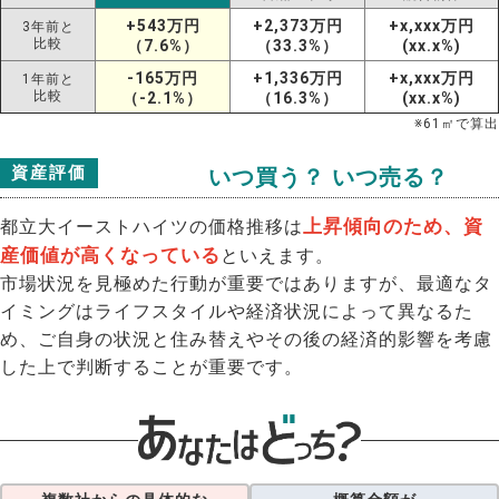
+543万円
+2,373万円
+x,xxx万円
3年前と
比較
（7.6%）
（33.3%）
(xx.x%)
-165万円
+1,336万円
+x,xxx万円
1年前と
比較
（-2.1%）
（16.3%）
(xx.x%)
※
61
㎡で算出
資産評価
いつ買う？ いつ売る？
上昇傾向のため、資
都立大イーストハイツの価格推移は
産価値が高くなっている
といえます。
市場状況を見極めた行動が重要ではありますが、最適なタ
イミングはライフスタイルや経済状況によって異なるた
め、ご自身の状況と住み替えやその後の経済的影響を考慮
した上で判断することが重要です。