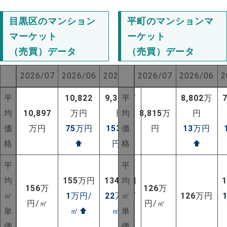
目黒区のマンション
平町のマンションマ
マーケット
ーケット
（売買）データ
（売買）データ
2026/07
2026/06
2025/07
2026/07
2026/06
2
平
10,822
9,367
平
万
8,802
万
均
10,897
万円
円
均
8,815
万
円
価
万円
75
万円
1530
価
万
円
13
万円
格
⬆
円
⬆
格
⬆
平
平
均
155
万円
134
万円
均
156
万
126
万
NEW!
㎡
1
万円/
22
万円/
㎡
126
万円
円/㎡
円/㎡
単
㎡
⬆
㎡
⬆
単
NEW!
価
価