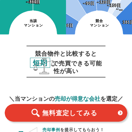
~120日
~150日
~180日
~120日
~150日
~180日
~60日
~90日
~60日
~90日
~120日
~120日
~90日
~90日
~150日
~150日
~…
~…
当該
競合
181
181
マンション
~30日
~30日
マンション
競合物件と比較すると
短期
で売買できる可能
性が高い
無料査定
スタート！
＼当マンションの
売却が得意な会社
を選定／
無料査定
してみる
売却事例
を提示してもらおう！