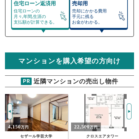
住宅ローン返済用
売却用
住宅ローンの
売却にかかる費用
月々,年間,生涯の
手元に残る
支払額が計算できる。
お金がわかる。
マンション売却シミュレーター
総支払額シミュレーション
住宅ローンの月々、年間、生涯の支払額が
マンション売却シミュレーターでは、売却価格と残債額
計算できます。
から
売却にかかる諸経費が自動で算出され、手元に残る
金額がわかります。
マンションを購入希望の方向け
万円
売却価格 参考値
購入希望
物件価格
近隣マンションの売出し物件
PR
都立大イーストハイツ
試算条件 61㎡・5階
年
ご希望の
7303
返済期間
推定売却価格：
万円
%
22,500
4,399
万円
万円
住宅ローン
資金計画のために査定額や希望売却価
金利
クロスエアタワー
パシフィック自由が丘マンション 6階