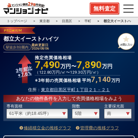
無料査定
トップページ
東京都
目黒区
平町
都立大イーストハイツ
都立大イーストハイツ
最終更新日
駅徒歩3分圏内
2026/08/06
推定売買価格相場
7,490
7,890
万円〜
万円
3年前比
%
（
122.80
万円/㎡〜
129.30
万円/㎡）
7.6
+
7,140
※3年前の売買価格相場 平均
万円
住所：
東京都目黒区平町１丁目２１－２１
あなたの物件条件を入力して売買価格相場をみよう
専有面積
階数
主要採光面
修繕積立金の推移グラフ
管理費の推移グラフ