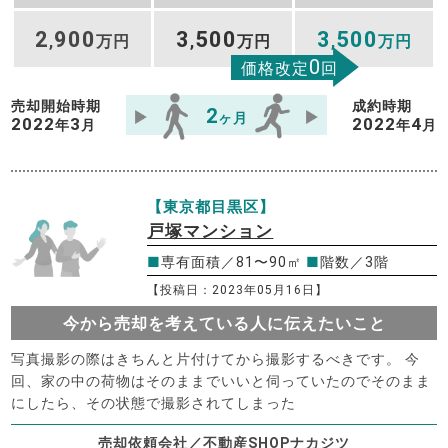
2
900
3
500
3
500
,
万円
,
万円
,
万円
0
価格改定
回
売却開始時期
成約時期
2
ヶ月
2022
3
2022
4
年
月
年
月
【東京都目黒区】
戸塚マンション
■
専有面積／81〜90㎡
■
階数／3階
【投稿日：2023年05月16日】
今から売却を考えている人に伝えたいこと
写真撮影の際はきちんと片付けてから撮影するべきです。 今
回、家の中の荷物はそのままでいいと伺っていたのでそのまま
にしたら、その状態で撮影されてしまった
売却依頼会社／不動産SHOPナカジツ