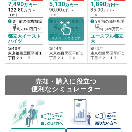
7,490
5,130
1,890
万円〜
万円〜
万円〜
122.80
90.00
85.90
万円〜
万円〜
万円〜
（㎡）
（㎡）
（㎡）
3年前の価格相場
3年前の価格相場
3年前の価格相場
は
は
は
平均
7,140
万円〜
平均
5,010
万円〜
平均
1,920
万円〜
都立大イースト
都立大ハイツ
ユースフル都立
スクロールできます
ハイツ
大
築
43
年
築
44
年
築
42
年
東京都目黒区平町１
東京都目黒区平町１
東京都目黒区平町１
丁目２１－２１
丁目２１－２０
丁目２２－１７
売却・購入に役立つ
便利なシミュレーター