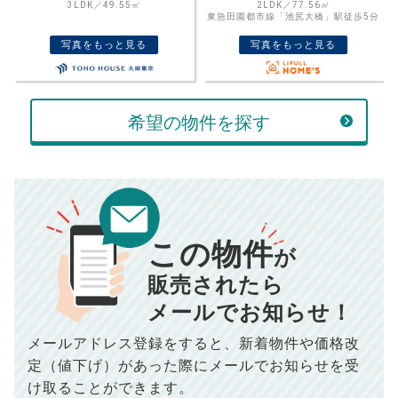
格を入力して活用するのもおすすめ◎
2LDK／77.56㎡
1LDK／47.41㎡
東急田園都市線「池尻大橋」駅徒歩5分
東急東横線「自由が丘」駅徒歩9分
売却価格
残債
万円
写真をもっと見る
写真をもっと見る
ボーナス
万円
万円
返済金額
計算する
希望の物件を探す
万円
頭金
売却にかかる費用
手元に残るお金は
00
000
返済シミュレーション計算結果
万円
万円
この物件
■仲介手数料／
00
万円
が
834
毎月の支払額
■売買契約書印紙／
0
万円
円
■抵当権抹消費用／
0
万円
販売されたら
10,005
メールでお知らせ！
年間の支払額
円
※購入価格よりも売却価格が高い場合、譲渡所得税が発生する
場合がございます。詳しくは最寄りの税務署などにご確認く
ださい。
メールアドレス登録をすると、
新着物件や価格改
※シミュレーター結果はあくまでも概算であり、手残り金額を
100,050
総支払額
保証するものではございません。
円
定（値下げ）があった際に
メールでお知らせを受
※上記売却費用には、住所変更登記の費用、引っ越し費用、住
宅ローンの一括繰上返済の手数料等は含まれておりませんの
け取ることができます。
で予めご了承ください。