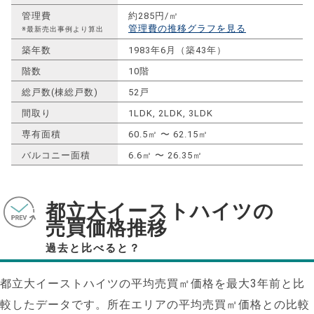
管理費
約285円/㎡
管理費の推移グラフを見る
※最新売出事例より算出
築年数
1983年6月（築43年）
階数
10階
総戸数(棟総戸数)
52戸
間取り
1LDK, 2LDK, 3LDK
専有面積
60.5㎡ 〜 62.15㎡
バルコニー面積
6.6㎡ 〜 26.35㎡
都立大イーストハイツの
売買価格推移
過去と比べると？
都立大イーストハイツの平均売買㎡価格を最大
3
年前と比
較したデータです。所在エリアの平均売買㎡価格との比較