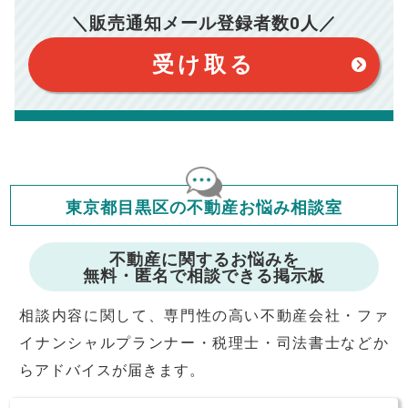
【注意事項】
※仲介手数料は宅地建物取引業法で定められた上限で計算して
＼販売通知メール登録者数
0
人／
おります。（物件価格×3%＋6万円＋消費税）
このシミュレーターは元利均等返済方式で試算しています。
このシミュレーターは、四捨五入にて計算しております。
このシミュレーターはお借り入れの全期間で金利が変わらない設
受け取る
定です。
このシミュレーターでの結果は、お借り入れを保証するものでは
ありません。
このシミュレーターをご利用された方の、いかなる損害について
も当社は一切責任を負いませんので、ご了承ください。
住宅ローンの種類によって、年収負担率は異なります。一般的に
年収の20～25%以内が年間のローン返済額の割合とされており
ますが、お借り入れの際に各金融機関にご相談ください。
会員マイページでは
東京都目黒区の不動産お悩み相談室
修繕費・管理費の計算もできます
不動産に関するお悩みを
無料・匿名で相談できる掲示板
相談内容に関して、専門性の高い不動産会社・ファ
イナンシャルプランナー・税理士・司法書士などか
らアドバイスが届きます。