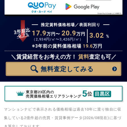
推定賃料価格相場／表面利回り
3年前比
17.9
20.9
万円〜
万円
3.02
%
0.7
-
%
（
2,934
円/㎡〜
3,426
円/㎡）
※3年前の賃料価格相場
19.6
万円
無料査定
スタート！
＼賃貸経営をお考えの方！
賃料
査定も可／
無料査定
してみる
5
東京都23区内の
位
目黒区
売買価格相場エリアランキング
マンションナビで表示される価格相場は過去10年に渡り独自に収
集している2億件超の売買・賃貸事例データ(2026/08現在)に基づ
き算出しております。