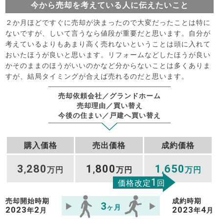
今から売却を考えている人に伝えたいこと
２か月ほどですぐに売却が決まったので大変だったことは特に
ないですが、しいて言うなら値段が重要だと思います。自分が
考えているよりもあまり高く売れないということは頭に入れて
おいたほうが良いと思います。リフォームなどしたほうが良い
かそのままのほうがいいのかなど分からないことは多くありま
すが、結局タイミングが合えば売れるのだと思います。
売却依頼会社／グランドホーム
売却理由／買い替え
今後の住まい／戸建へ買い替え
購入価格
売出価格
成約価格
3
280
1
800
1
650
,
万円
,
万円
,
万円
1
価格改定
回
売却開始時期
成約時期
3
ヶ月
2023
2
2023
4
年
月
年
月