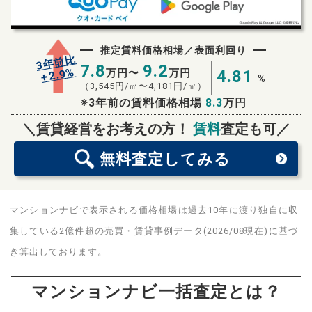
推定賃料価格相場／表面利回り
3年前比
7.8
9.2
%
2.9
万円〜
万円
4.81
+
%
（
3,545
円/㎡〜
4,181
円/㎡）
※3年前の賃料価格相場
8.3
万円
無料査定
スタート！
＼賃貸経営をお考えの方！
賃料
査定も可／
無料査定
してみる
マンションナビで表示される価格相場は過去10年に渡り独自に収
集している2億件超の売買・賃貸事例データ(2026/08現在)に基づ
き算出しております。
マンションナビ一括査定とは？