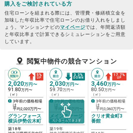
購入をご検討されている方
住宅ローンを組まれる際には、管理費・修繕積立金を
加味した年収比率で住宅ローンのお借り入れをしまし
ょう。
マンションナビの
マイページ
では、年間返済額
と年収比率まで計算できるシミュレーションをご用意
しています。
閲覧中物件の競合マンション
5
%
3.3
%
17.7
%
UP
DOWN
UP
2,020
2,030
3,460
万円〜
万円〜
万円〜
91.80
59.70
80.50
万円〜
万円〜
万円〜
（㎡）
（㎡）
（㎡）
3年前の価格相場
3年前の価格相場
3年前の価格相場
は
は
は
平均
2,020
万円〜
平均
2,200
万円〜
平均
3,060
万円〜
グランフォース
メインステージ
クリオ黄金町3
横浜伊勢佐木町
横濱伊勢佐木
番館
スクロールできます
築
18
年
築
19
年