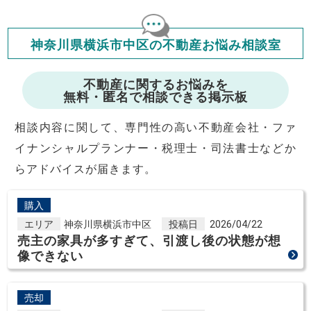
年収の20～25%以内が年間のローン返済額の割合とされており
ますが、お借り入れの際に各金融機関にご相談ください。
会員マイページでは
神奈川県横浜市中区の不動産お悩み相談室
修繕費・管理費の計算もできます
不動産に関するお悩みを
無料・匿名で相談できる掲示板
相談内容に関して、専門性の高い不動産会社・ファ
イナンシャルプランナー・税理士・司法書士などか
らアドバイスが届きます。
購入
エリア
神奈川県横浜市中区
投稿日
2026/04/22
売主の家具が多すぎて、引渡し後の状態が想
像できない
売却