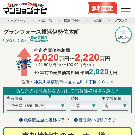
無料査定
トップページ
神奈川県
横浜市中区
末吉町
グランフォー
グランフォース横浜伊勢佐木町
最終更新日
駅徒歩7分圏内
2026/08/07
推定売買価格相場
2,020
2,220
万円〜
万円
3年前比
（
91.80
万円/㎡〜
100.90
万円/㎡）
%
5.0
+
2,020
※3年前の売買価格相場 平均
万円
住所：
神奈川県横浜市中区末吉町２丁目２８－４
あなたの物件条件を入力して売買価格相場をみよう
専有面積
階数
主要採光面
修繕積立金の推移グラフ
管理費の推移グラフ