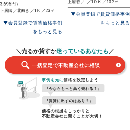
上層階 ／- ／1ＤＫ ／10.2㎡
3,696円）
下層階 ／北向き ／1Ｋ ／23㎡
▼会員登録で賃貸価格事例
▼会員登録で賃貸価格事例
をもっと見る
をもっと見る
一括査定
スタート！
＼売るか貸すか
迷っているあなたも
／
一括査定で不動産会社に相談
事例を元に
価格を設定しよう
『今ならもっと高く売れる？』
『賃貸に出すのはあり？』
価格の根拠をしっかりと
不動産会社に聞くことが大切！