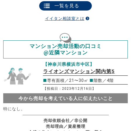
一覧を見る
イイタン相談室とは
マンション売却活動の口コミ
@近隣マンション
【神奈川県横浜市中区】
ライオンズマンション関内第5
■
専有面積／21〜30㎡
■
階数／4階
【投稿日：2023年12月16日】
今から売却を考えている人に伝えたいこと
特になし。
売却依頼会社／非公開
売却理由／資産整理