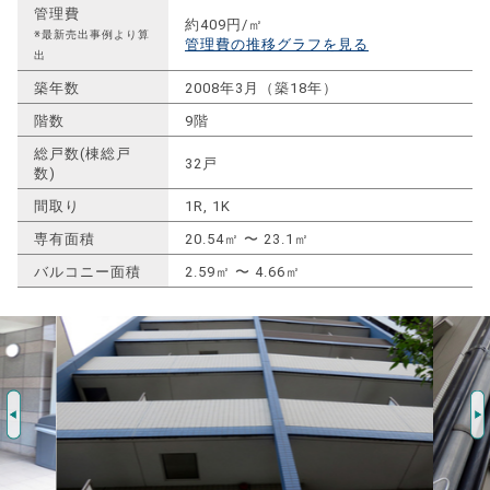
管理費
約409円/㎡
※最新売出事例より算
管理費の推移グラフを見る
出
築年数
2008年3月（築18年）
階数
9階
総戸数(棟総戸
32戸
数)
間取り
1R, 1K
専有面積
20.54㎡ 〜 23.1㎡
バルコニー面積
2.59㎡ 〜 4.66㎡