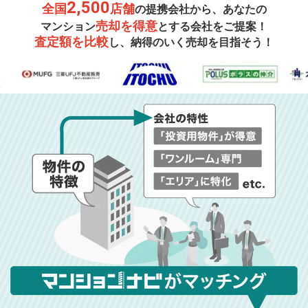
2,500
全国
店舗
の提携会社から、あなたの
売却を得意
マンション
とする会社をご提案！
査定額を比較
し、納得のいく売却を目指そう！