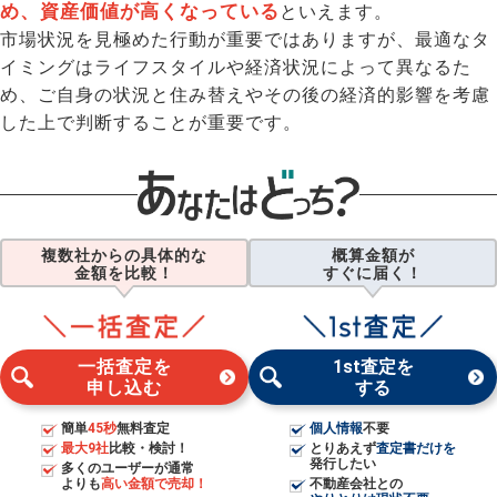
め、資産価値が高くなっている
といえます。
市場状況を見極めた行動が重要ではありますが、最適なタ
イミングはライフスタイルや経済状況によって異なるた
め、ご自身の状況と住み替えやその後の経済的影響を考慮
した上で判断することが重要です。
複数社からの具体的な
概算金額が
金額を比較！
すぐに届く！
一括査定を
1st査定を
申し込む
する
簡単
45秒
無料査定
個人情報
不要
最大9社
比較・検討！
とりあえず
査定書だけを
発行したい
多くのユーザーが通常
よりも
高い金額で売却！
不動産会社との