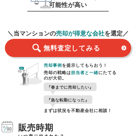
可能性が高い
無料査定
スタート！
＼当マンションの
売却が得意な会社
を選定／
無料査定
してみる
売却事例
を提示してもらおう！
売却の戦略は
担当者と一緒
にたてる
のが大切。
『春までに売却したい』
『急な転勤になった』
まずは状況を不動産会社に相談！
販売時期