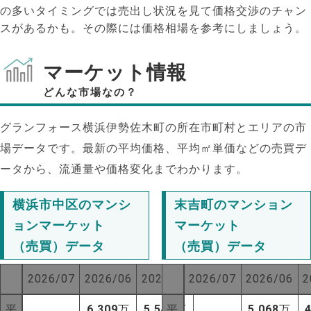
の多いタイミングでは売出し状況を見て価格交渉のチャン
スがあるかも。その際には価格相場を参考にしましょう。
マーケット情報
どんな市場なの？
グランフォース横浜伊勢佐木町の所在市町村とエリアの市
場データです。最新の平均価格、平均㎡単価などの売買デ
ータから、流通量や価格変化までわかります。
横浜市中区のマンシ
末吉町のマンション
ョンマーケット
マーケット
（売買）データ
（売買）データ
NEW!
2026/07
2026/06
2025/07
2026/07
2026/06
2
NEW!
平
6,309
万
5,540
平
万
5,068
万