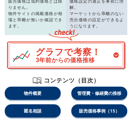
販売価格は成約価格とは限
価格設定の適正を事前に理
りません。
解。
物件サイトの掲載価格が相
マーケットから乖離のない
場と乖離が無いか確認でき
売出価格の設定ができるよ
ます。
うになります。
グラフで考察！
3年前からの価格推移
コンテンツ（目次）
物件概要
管理費・修繕費の推移
匿名相談
販売価格事例
（15）