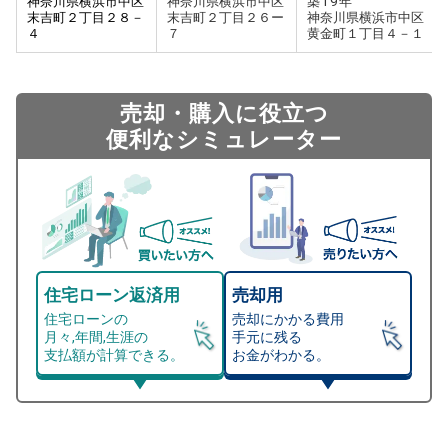
神奈川県横浜市中区
神奈川県横浜市中区
築
19
年
末吉町２丁目２８－
末吉町２丁目２６ー
神奈川県横浜市中区
４
７
黄金町１丁目４－１
売却・購入に役立つ
便利なシミュレーター
住宅ローン返済用
売却用
住宅ローンの
売却にかかる費用
月々,年間,生涯の
手元に残る
支払額が計算できる。
お金がわかる。
マンション売却シミュレーター
総支払額シミュレーション
住宅ローンの月々、年間、生涯の支払額が
マンション売却シミュレーターでは、売却価格と残債額