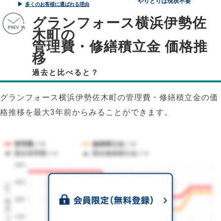
やりとりは現状不要
多くのお客様に選ばれる理由
グランフォース横浜伊勢佐
木町の
管理費・修繕積立金 価格推
移
過去と比べると？
グランフォース横浜伊勢佐木町の管理費・修繕積立金の価
格推移を最大3年前からみることができます。
管理費／㎡
修繕積立金／㎡
競合管理費／㎡
競合修繕積立金／㎡
600
1㎡単価（円）
450
300
150