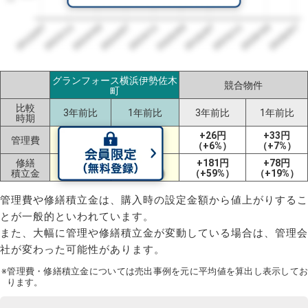
2023/07
2026/07
2026/03
2025/11
2025/07
2025/03
2024/11
2024/07
2024/03
2023/11
グランフォース横浜伊勢佐木
競合物件
町
比較
3年前比
1年前比
3年前比
1年前比
時期
-136円
+102円
+26円
+33円
管理費
（-25%）
（+33%）
（+6%）
（+7%）
修繕
+182円
+181円
+78円
ー
積立金
（+100%）
（+59%）
（+19%）
管理費や修繕積立金は、購入時の設定金額から値上がりするこ
とが一般的といわれています。
また、大幅に管理や修繕積立金が変動している場合は、管理会
社が変わった可能性があります。
※管理費・修繕積立金については売出事例を元に平均値を算出し表示してお
ります。