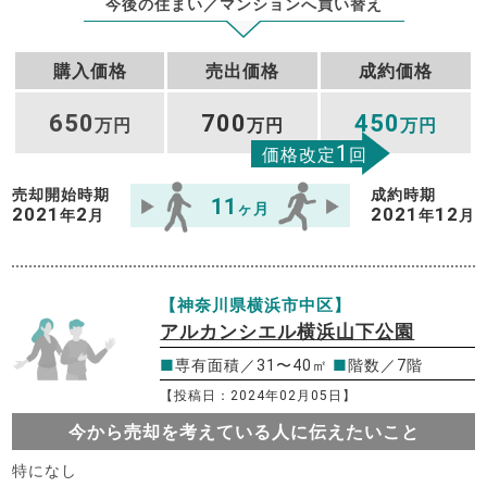
今後の住まい／マンションへ買い替え
購入価格
売出価格
成約価格
650
700
450
万円
万円
万円
1
価格改定
回
売却開始時期
成約時期
11
ヶ月
2021
2
2021
12
年
月
年
月
【神奈川県横浜市中区】
アルカンシエル横浜山下公園
■
専有面積／31〜40㎡
■
階数／7階
【投稿日：2024年02月05日】
今から売却を考えている人に伝えたいこと
特になし