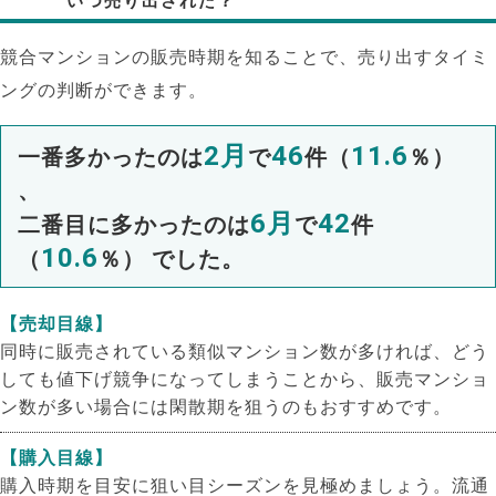
いつ売り出された？
競合マンションの販売時期を知ることで、売り出すタイミ
ングの判断ができます。
2月
46
11.6
一番多かったのは
で
件（
％）
、
6月
42
二番目に多かったのは
で
件
10.6
（
％） でした。
【売却目線】
同時に販売されている類似マンション数が多ければ、どう
しても値下げ競争になってしまうことから、販売マンショ
ン数が多い場合には閑散期を狙うのもおすすめです。
【購入目線】
購入時期を目安に狙い目シーズンを見極めましょう。流通