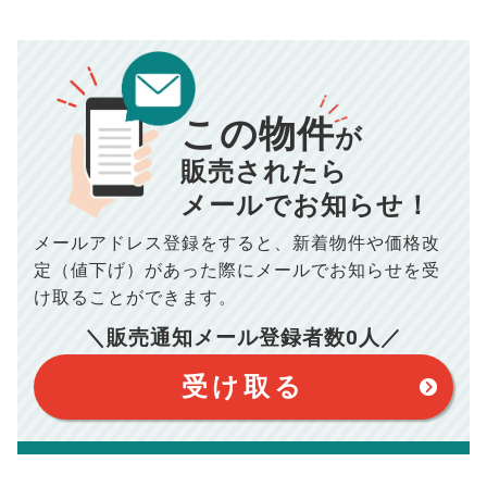
売却にかかる費用
手元に残るお金は
00
000
返済シミュレーション計算結果
万円
万円
この物件
■仲介手数料／
00
万円
が
834
毎月の支払額
■売買契約書印紙／
0
万円
円
■抵当権抹消費用／
0
万円
販売されたら
10,005
メールでお知らせ！
年間の支払額
円
※購入価格よりも売却価格が高い場合、譲渡所得税が発生する
場合がございます。詳しくは最寄りの税務署などにご確認く
ださい。
メールアドレス登録をすると、
新着物件や価格改
※シミュレーター結果はあくまでも概算であり、手残り金額を
100,050
総支払額
保証するものではございません。
円
定（値下げ）があった際に
メールでお知らせを受
※上記売却費用には、住所変更登記の費用、引っ越し費用、住
宅ローンの一括繰上返済の手数料等は含まれておりませんの
け取ることができます。
で予めご了承ください。
【注意事項】
※仲介手数料は宅地建物取引業法で定められた上限で計算して
＼販売通知メール登録者数
0
人／
おります。（物件価格×3%＋6万円＋消費税）
このシミュレーターは元利均等返済方式で試算しています。
このシミュレーターは、四捨五入にて計算しております。
このシミュレーターはお借り入れの全期間で金利が変わらない設
受け取る
定です。
このシミュレーターでの結果は、お借り入れを保証するものでは
ありません。
このシミュレーターをご利用された方の、いかなる損害について
も当社は一切責任を負いませんので、ご了承ください。
住宅ローンの種類によって、年収負担率は異なります。一般的に