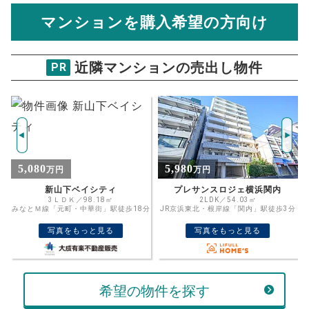
計算できます。
から
売却にかかる諸経費が自動で算出され、手元に残る
金額がわかります。
マンションを購入希望の方向け
万円
売却価格 参考値
購入希望
物件価格
近隣マンションの売出し物件
PR
グランフォース横浜伊勢佐木町
試算条件 22㎡・5階
年
ご希望の
2019
返済期間
推定売却価格：
万円
%
5,980
4,690
万円
万円
住宅ローン
資金計画のために査定額や希望売却価
金利
プレサンスロジェ横浜関内
新本牧弐番館
格を入力して活用するのもおすすめ◎
2LDK／54.03㎡
3LDK／77.77㎡
分
JR京浜東北・根岸線「関内」駅徒歩3分
京浜東北・根岸線「根岸」駅バス6分二
売却価格
残債
の谷下車徒歩1分
万円
写真をもっと見る
写真をもっと見る
ボーナス
万円
万円
返済金額
計算する
希望の物件を探す
万円
頭金