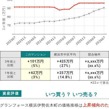
1㎡単価（万円）
90
80
70
202307
202607
202603
202511
202507
202503
202411
202407
202403
202311
このマンション
横浜市中区平均
競合物件
+101万円
+425万円
+x,xxx万円
3年前と
比較
（5%）
（27%）
(xx.x%)
+62万円
+257万円
+x,xxx万円
1年前と
比較
（3%）
（14.8%）
(xx.x%)
※
22
㎡で算出
資産評価
いつ買う？ いつ売る？
上昇傾向のた
グランフォース横浜伊勢佐木町の価格推移は