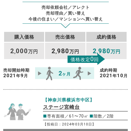
売却依頼会社／アレクト
売却理由／買い替え
今後の住まい／マンションへ買い替え
購入価格
売出価格
成約価格
2
000
2
980
2
980
,
万円
,
万円
,
万円
0
価格改定
回
売却開始時期
成約時期
2
ヶ月
2021
9
2021
10
年
月
年
月
【神奈川県横浜市中区】
ステージ宮崎台
■
専有面積／61〜70㎡
■
階数／2階
【投稿日：2024年03月10日】