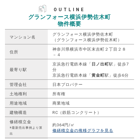
OUTLINE
グランフォース横浜伊勢佐木町
物件概要
グランフォース横浜伊勢佐木町
マンション名
（グランフォース横浜伊勢佐木町）
神奈川県横浜市中区末吉町２丁目２８
住所
－４
京浜急行電鉄本線「
日ノ出町
駅」徒歩7
最寄り駅
分
京浜急行電鉄本線「
黄金町
駅」徒歩6分
管理会社
日本プロパテー
土地権利
所有権
用途地域
商業地域
建物構造
RC（鉄筋コンクリート）
修繕積立金
約364円/㎡
※最新売出事例より算
修繕積立金の推移グラフを見る
出