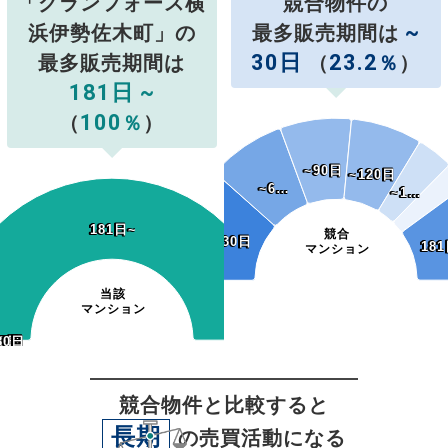
「グランフォース横
競合物件の
~
浜伊勢佐木町」の
最多販売期間は
30日
23.2
最多販売期間は
（
％
）
181日 ~
100
（
％
）
~90日
~90日
~120日
~120日
~6…
~6…
~1…
~1…
181日~
181日~
競合
~30日
~30日
181
18
マンション
当該
マンション
20日
50日
80日
20日
50日
80日
0日
0日
0日
30日
60日
90日
競合物件と比較すると
長期
の売買活動になる