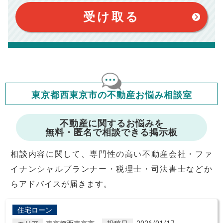
このシミュレーターは、四捨五入にて計算しております。
おります。（物件価格×3%＋6万円＋消費税）
このシミュレーターはお借り入れの全期間で金利が変わらない設
受け取る
定です。
このシミュレーターでの結果は、お借り入れを保証するものでは
ありません。
このシミュレーターをご利用された方の、いかなる損害について
も当社は一切責任を負いませんので、ご了承ください。
住宅ローンの種類によって、年収負担率は異なります。一般的に
年収の20～25%以内が年間のローン返済額の割合とされており
ますが、お借り入れの際に各金融機関にご相談ください。
会員マイページでは
東京都西東京市の不動産お悩み相談室
修繕費・管理費の計算もできます
不動産に関するお悩みを
無料・匿名で相談できる掲示板
相談内容に関して、専門性の高い不動産会社・ファ
イナンシャルプランナー・税理士・司法書士などか
らアドバイスが届きます。
住宅ローン