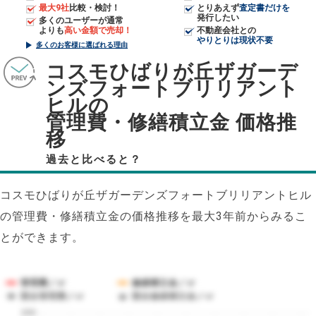
最大9社
比較・検討！
とりあえず
査定書だけを
発行したい
多くのユーザーが通常
よりも
高い金額で売却！
不動産会社との
やりとりは現状不要
多くのお客様に選ばれる理由
コスモひばりが丘ザガーデ
ンズフォートブリリアント
ヒルの
管理費・修繕積立金 価格推
移
過去と比べると？
コスモひばりが丘ザガーデンズフォートブリリアントヒル
の管理費・修繕積立金の価格推移を最大3年前からみるこ
とができます。
管理費／㎡
修繕積立金／㎡
競合管理費／㎡
競合修繕積立金／㎡
200