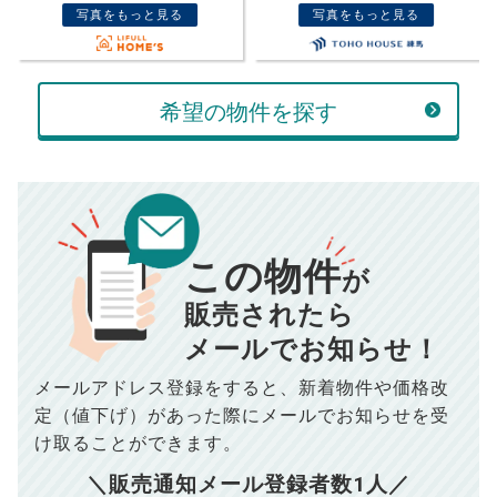
万円
写真をもっと見る
写真をもっと見る
ボーナス
売却価格
残債
返済金額
万円
万円
希望の物件を探す
万円
計算する
頭金
売却にかかる費用
手元に残るお金は
返済シミュレーション計算結果
00
000
万円
万円
この物件
が
834
毎月の支払額
円
■仲介手数料／
00
万円
■売買契約書印紙／
0
万円
販売されたら
■抵当権抹消費用／
0
万円
10,005
メールでお知らせ！
年間の支払額
円
※購入価格よりも売却価格が高い場合、譲渡所得税が発生する
メールアドレス登録をすると、
新着物件や価格改
場合がございます。詳しくは最寄りの税務署などにご確認く
ださい。
100,050
総支払額
円
定（値下げ）があった際に
メールでお知らせを受
※シミュレーター結果はあくまでも概算であり、手残り金額を
保証するものではございません。
け取ることができます。
※上記売却費用には、住所変更登記の費用、引っ越し費用、住
【注意事項】
宅ローンの一括繰上返済の手数料等は含まれておりませんの
＼販売通知メール登録者数
1
人／
で予めご了承ください。
このシミュレーターは元利均等返済方式で試算しています。
※仲介手数料は宅地建物取引業法で定められた上限で計算して