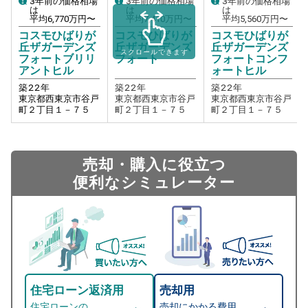
3年前の価格相場
3年前の価格相場
3年前の価格相場
は
は
は
平均
6,770
万円〜
平均
7,410
万円〜
平均
5,560
万円〜
コスモひばりが
コスモひばりが
コスモひばりが
丘ザガーデンズ
丘ザガーデンズ
丘ザガーデンズ
スクロールできます
フォートブリリ
フォート
フォートコンフ
アントヒル
ォートヒル
築
22
年
築
22
年
築
22
年
東京都西東京市谷戸
東京都西東京市谷戸
東京都西東京市谷戸
町２丁目１－７５
町２丁目１－７５
町２丁目１－７５
売却・購入に役立つ
便利なシミュレーター
住宅ローン返済用
売却用
住宅ローンの
売却にかかる費用