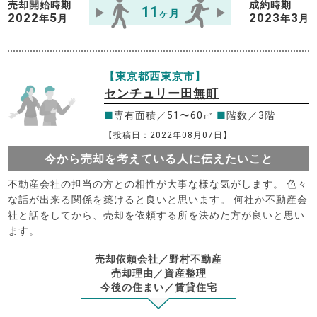
売却開始時期
成約時期
11
ヶ月
2022
5
2023
3
年
月
年
月
【東京都西東京市】
センチュリー田無町
■
専有面積／51〜60㎡
■
階数／3階
【投稿日：2022年08月07日】
今から売却を考えている人に伝えたいこと
不動産会社の担当の方との相性が大事な様な気がします。 色々
な話が出来る関係を築けると良いと思います。 何社か不動産会
社と話をしてから、売却を依頼する所を決めた方が良いと思い
ます。
売却依頼会社／野村不動産
売却理由／資産整理
今後の住まい／賃貸住宅