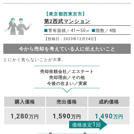
【東京都西東京市】
第2西武マンション
■
専有面積／41〜50㎡
■
階数／4階
【投稿日：2023年12月24日】
今から売却を考えている人に伝えたいこと
とにかく焦らないことが大事。
売却依頼会社／エステート
売却理由／その他
今後の住まい／実家
購入価格
売出価格
成約価格
1
280
1
590
1
490
,
万円
,
万円
,
万円
1
価格改定
回