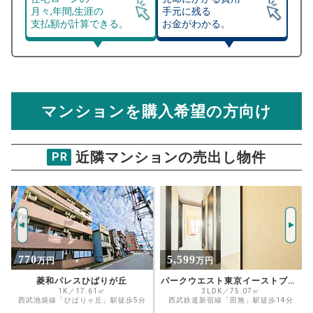
月々,年間,生涯の
手元に残る
支払額が計算できる。
お金がわかる。
マンション売却シミュレーター
総支払額シミュレーション
住宅ローンの月々、年間、生涯の支払額が
マンション売却シミュレーターでは、売却価格と残債額
計算できます。
から
売却にかかる諸経費が自動で算出され、手元に残る
金額がわかります。
マンションを購入希望の方向け
万円
売却価格 参考値
購入希望
物件価格
近隣マンションの売出し物件
PR
コスモひばりが丘ザガーデンズフォー
トブリリアントヒル
年
試算条件 98㎡・9階
ご希望の
返済期間
7494
推定売却価格：
万円
%
5,599
4,180
万円
万円
住宅ローン
金利
パークウエスト東京イーストブロックC棟
ひばりヶ丘プラザ
資金計画のために査定額や希望売却価
3LDK／75.07㎡
1LDK／85.05㎡
西武鉄道新宿線「田無」駅徒歩14分
格を入力して活用するのもおすすめ◎
西武池袋線「ひばりヶ丘」駅徒歩4分