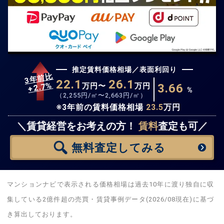
推定賃料価格相場／表面利回り
3年前比
22.1
26.1
%
2.7
万円〜
万円
3.66
+
%
（
2,255
円/㎡〜
2,663
円/㎡）
※3年前の賃料価格相場
23.5
万円
無料査定
スタート！
＼賃貸経営をお考えの方！
賃料
査定も可／
無料査定
してみる
マンションナビで表示される価格相場は過去10年に渡り独自に収
集している2億件超の売買・賃貸事例データ(2026/08現在)に基づ
き算出しております。