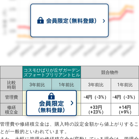
1㎡単価（円）
175
150
125
2023/07
2026/07
2026/03
2025/11
2025/07
2025/03
2024/11
2024/07
2024/03
2023/11
コスモひばりが丘ザガーデン
競合物件
ズフォートブリリアントヒル
比較
3年前比
1年前比
3年前比
1年前比
時期
+35円
+21円
管理費
-4円（-3%）
-4円（-3%）
（+26%）
（+14%）
修繕
+66円
+13円
+33円
+14円
積立金
（+58%）
（+8%）
（+23%）
（+9%）
管理費や修繕積立金は、購入時の設定金額から値上がりするこ
とが一般的といわれています。