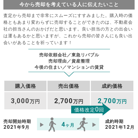
今から売却を考えている人に伝えたいこと
査定から売却まで非常にスムーズにすすみました。購入時の価
格ともあまり変わらずに売却することができたのは、不動産会
社の担当さんのおかげだと思います。良い担当の方との出会い
は運もあるかと思いますが、これから売却の皆さんにも良い出
会いがあることを祈っています！
売却依頼会社／東急リバブル
売却理由／資産整理
今後の住まい／マンションの賃貸
購入価格
売出価格
成約価格
3
000
2
700
2
700
,
万円
,
万円
,
万円
0
価格改定
回
売却開始時期
成約時期
4
ヶ月
2021
9
2021
12
年
月
年
月