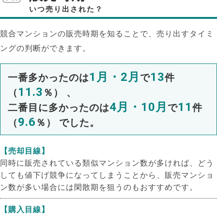
いつ売り出された？
競合マンションの販売時期を知ることで、売り出すタイミ
ングの判断ができます。
1月・2月
13
一番多かったのは
で
件
11.3
（
％） 、
4月・10月
11
二番目に多かったのは
で
件
9.6
（
％） でした。
【売却目線】
同時に販売されている類似マンション数が多ければ、どう
しても値下げ競争になってしまうことから、販売マンショ
ン数が多い場合には閑散期を狙うのもおすすめです。
【購入目線】