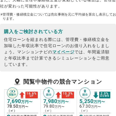
また、大幅に管理や修繕積立金が変動している場合は、管理会
社が変わった可能性があります。
※管理費・修繕積立金については売出事例を元に平均値を算出し表示してお
ります。
購入をご検討されている方
住宅ローンを組まれる際には、管理費・修繕積立金を
加味した年収比率で住宅ローンのお借り入れをしまし
ょう。
マンションナビの
マイページ
では、年間返済額
と年収比率まで計算できるシミュレーションをご用意
しています。
閲覧中物件の競合マンション
16.6
%
10.3
%
2.0
%
UP
UP
DOWN
7,690
7,980
5,250
万円〜
万円〜
万円〜
78.50
79.80
67.30
万円〜
万円〜
万円〜
（㎡）
（㎡）
（㎡）