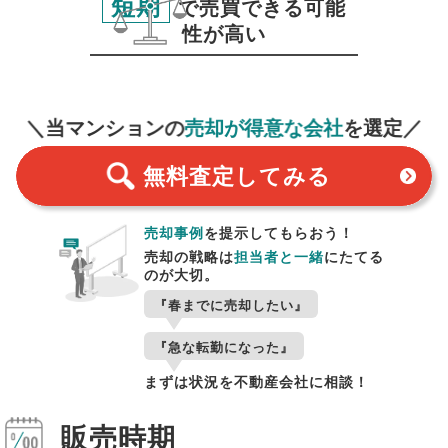
短期
で売買できる可能
性が高い
無料査定
スタート！
＼当マンションの
売却が得意な会社
を選定／
無料査定
してみる
売却事例
を提示してもらおう！
売却の戦略は
担当者と一緒
にたてる
のが大切。
『春までに売却したい』
『急な転勤になった』
まずは状況を不動産会社に相談！
販売時期