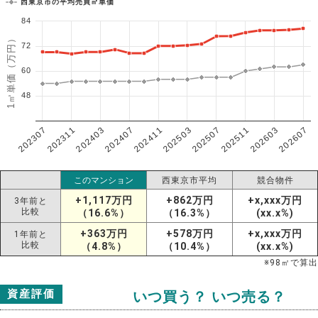
西東京市の平均売買㎡単価
84
1㎡単価（万円）
72
60
48
202307
202607
202603
202511
202507
202503
202411
202407
202403
202311
このマンション
西東京市平均
競合物件
+1,117万円
+862万円
+x,xxx万円
3年前と
比較
（16.6%）
（16.3%）
(xx.x%)
+363万円
+578万円
+x,xxx万円
1年前と
比較
（4.8%）
（10.4%）
(xx.x%)
※
98
㎡で算出
資産評価
いつ買う？ いつ売る？