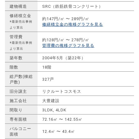
建物構造
SRC（鉄筋鉄骨コンクリート）
修繕積立金
約147円/㎡ 〜 289円/㎡
※最新売出事例
修繕積立金の推移グラフを見る
より算出
管理費
約128円/㎡ 〜 278円/㎡
※最新売出事例
管理費の推移グラフを見る
より算出
築年数
2004年5月（築22年）
階数
18階
総戸数(棟総
327戸
戸数)
旧分譲主
リクルートコスモス
施工会社
大豊建設
間取り
3LDK, 4LDK
専有面積
72.16㎡ 〜 142.55㎡
バルコニー
12.4㎡ 〜 43.4㎡
面積