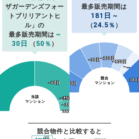
ザガーデンズフォー
最多販売期間は
181日 ~
トブリリアントヒ
24.5
ル」の
（
％
）
~
最多販売期間は
30日
50
（
％
）
~120日
~120日
~90日
~90日
~150日
~150日
~…
~…
競合
181
181
~60日
~60日
マンション
~30日
~30日
当該
~120日
~150日
~120日
~150日
~90日
~90日
マンション
~180日
~180日
181日~
181日~
競合物件と比較すると