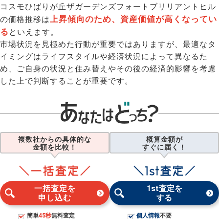
コスモひばりが丘ザガーデンズフォートブリリアントヒル
上昇傾向のため、資産価値が高くなってい
の価格推移は
る
といえます。
市場状況を見極めた行動が重要ではありますが、最適なタ
イミングはライフスタイルや経済状況によって異なるた
め、ご自身の状況と住み替えやその後の経済的影響を考慮
した上で判断することが重要です。
複数社からの具体的な
概算金額が
金額を比較！
すぐに届く！
一括査定を
1st査定を
申し込む
する
簡単
45秒
無料査定
個人情報
不要