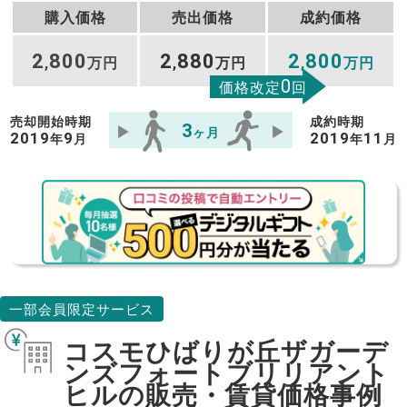
購入価格
売出価格
成約価格
2
800
2
880
2
800
,
万円
,
万円
,
万円
0
価格改定
回
売却開始時期
成約時期
3
ヶ月
2019
9
2019
11
年
月
年
月
一部会員限定サービス
コスモひばりが丘ザガーデ
ンズフォートブリリアント
ヒルの販売・賃貸価格事例