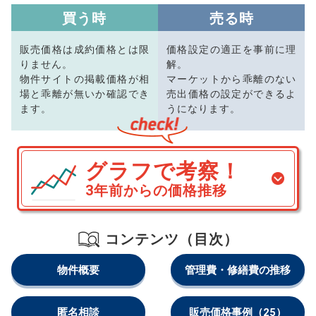
買う時
売る時
販売価格は成約価格とは限
価格設定の適正を事前に理
りません。
解。
物件サイトの掲載価格が相
マーケットから乖離のない
場と乖離が無いか確認でき
売出価格の設定ができるよ
ます。
うになります。
グラフで考察！
3年前からの価格推移
コンテンツ（目次）
物件概要
管理費・修繕費の推移
匿名相談
販売価格事例
（25）