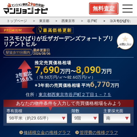
無料査定
トップページ
東京都
西東京市
谷戸町
コスモひばりが丘
コスモひばりが丘ザガーデンズフォートブリ
リアントヒル
最終更新日
駅徒歩11分圏内
2026/08/06
推定売買価格相場
7,690
8,090
万円〜
万円
3年前比
%
（
78.50
万円/㎡〜
82.60
万円/㎡）
16.6
+
6,770
※3年前の売買価格相場 平均
万円
住所：
東京都西東京市谷戸町２丁目１－７５
あなたの物件条件を入力して売買価格相場をみよう
専有面積
階数
主要採光面
修繕積立金の推移グラフ
管理費の推移グラフ