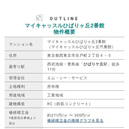
OUTLINE
マイキャッスルひばりヶ丘2番館
物件概要
マイキャッスルひばりヶ丘2番館
マンション名
（マイキャッスルひばりヶ丘弐番館）
住所
東京都西東京市谷戸町２丁目４－５
西武池袋・豊島線「
ひばりケ丘
駅」徒歩
最寄り駅
11分
管理会社
エム・シー・サービス
土地権利
所有権
用途地域
工業地域
建物構造
RC（鉄筋コンクリート）
修繕積立金
約271円/㎡ 〜 305円/㎡
※最新売出事例より
修繕積立金の推移グラフを見る
算出