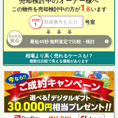
売却検討中のオーナー様へ
1
この物件を売却検討中の方が
名
います
号室
最短45秒 無料査定で比較・検討
相場より高く売れるケースも!？
複数社比較で見える価格があります