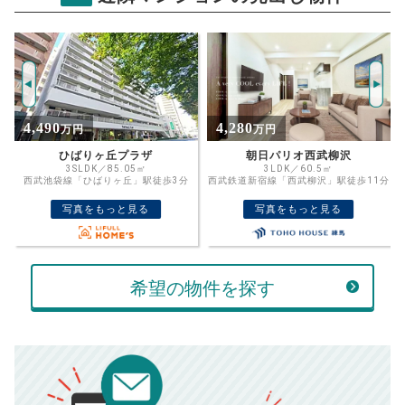
マイキャッスルひばりヶ丘2番館
試算条件 68㎡・3階
年
ご希望の
4296
返済期間
推定売却価格：
万円
%
4,280
2,680
万円
万円
住宅ローン
資金計画のために査定額や希望売却価
金利
朝日パリオ西武柳沢
武蔵野スカイハイツ
格を入力して活用するのもおすすめ◎
3LDK／60.5㎡
2SLDK／60.08㎡
西武鉄道新宿線「西武柳沢」駅徒歩11分
西武鉄道新宿線「田無」駅徒歩17分
売却価格
残債
万円
写真をもっと見る
写真をもっと見る
ボーナス
万円
万円
返済金額
計算する
希望の物件を探す
万円
頭金
売却にかかる費用
手元に残るお金は
00
000
返済シミュレーション計算結果
万円
万円