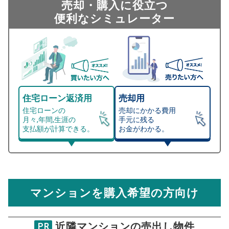
売却・購入に役立つ
便利なシミュレーター
住宅ローン返済用
売却用
住宅ローンの
売却にかかる費用
月々,年間,生涯の
手元に残る
支払額が計算できる。
お金がわかる。
マンション売却シミュレーター
総支払額シミュレーション
住宅ローンの月々、年間、生涯の支払額が
マンション売却シミュレーターでは、売却価格と残債額
計算できます。
から
売却にかかる諸経費が自動で算出され、手元に残る
金額がわかります。
マンションを購入希望の方向け
万円
売却価格 参考値
購入希望
物件価格
近隣マンションの売出し物件
PR