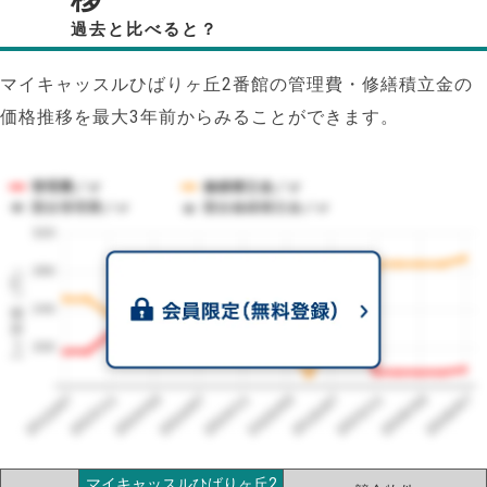
過去と比べると？
マイキャッスルひばりヶ丘2番館の管理費・修繕積立金の
価格推移を最大3年前からみることができます。
管理費／㎡
修繕積立金／㎡
競合管理費／㎡
競合修繕積立金／㎡
320
1㎡単価（円）
280
240
200
2023/07
2026/07
2026/03
2025/11
2025/07
2025/03
2024/11
2024/07
2024/03
2023/11
マイキャッスルひばりヶ丘2