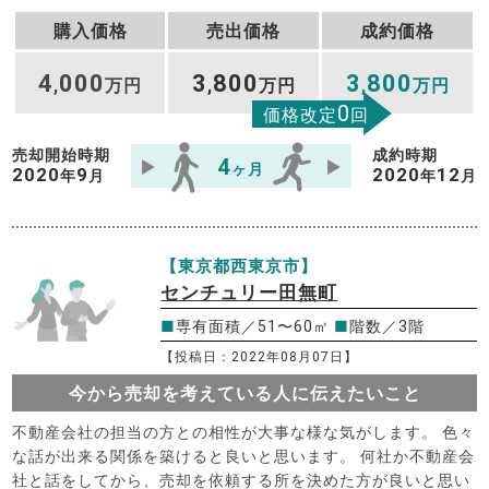
購入価格
売出価格
成約価格
4
000
3
800
3
800
,
万円
,
万円
,
万円
0
価格改定
回
売却開始時期
成約時期
4
ヶ月
2020
9
2020
12
年
月
年
月
【東京都西東京市】
センチュリー田無町
■
専有面積／51〜60㎡
■
階数／3階
【投稿日：2022年08月07日】
今から売却を考えている人に伝えたいこと
不動産会社の担当の方との相性が大事な様な気がします。 色々
な話が出来る関係を築けると良いと思います。 何社か不動産会
社と話をしてから、売却を依頼する所を決めた方が良いと思い