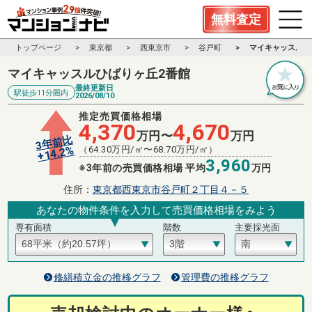
無料査定
トップページ
東京都
西東京市
谷戸町
マイキャッスルひ
マイキャッスルひばりヶ丘2番館
最終更新日
駅徒歩11分圏内
2026/08/10
推定売買価格相場
4,370
4,670
万円〜
万円
3年前比
%
（
64.30
万円/㎡〜
68.70
万円/㎡）
14.2
+
3,960
※3年前の売買価格相場 平均
万円
住所：
東京都西東京市谷戸町２丁目４－５
あなたの物件条件を入力して売買価格相場をみよう
専有面積
階数
主要採光面
修繕積立金の推移グラフ
管理費の推移グラフ