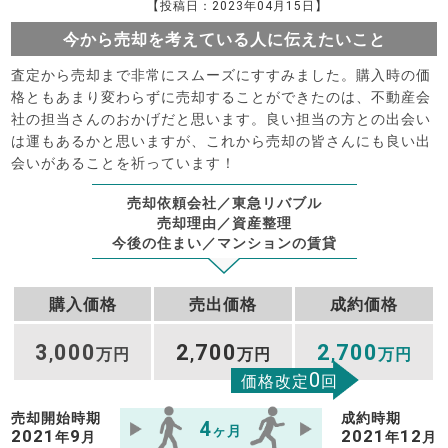
【投稿日：2023年04月15日】
今から売却を考えている人に伝えたいこと
査定から売却まで非常にスムーズにすすみました。購入時の価
格ともあまり変わらずに売却することができたのは、不動産会
社の担当さんのおかげだと思います。良い担当の方との出会い
は運もあるかと思いますが、これから売却の皆さんにも良い出
会いがあることを祈っています！
売却依頼会社／東急リバブル
売却理由／資産整理
今後の住まい／マンションの賃貸
購入価格
売出価格
成約価格
3
000
2
700
2
700
,
万円
,
万円
,
万円
0
価格改定
回
売却開始時期
成約時期
4
ヶ月
2021
9
2021
12
年
月
年
月