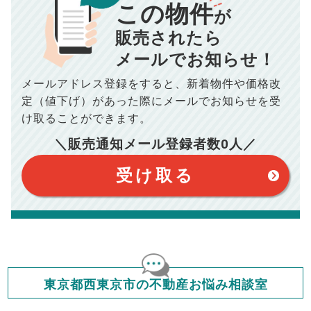
この物件
■仲介手数料／
00
万円
が
834
毎月の支払額
■売買契約書印紙／
0
万円
円
■抵当権抹消費用／
0
万円
販売されたら
10,005
メールでお知らせ！
年間の支払額
円
※購入価格よりも売却価格が高い場合、譲渡所得税が発生する
場合がございます。詳しくは最寄りの税務署などにご確認く
ださい。
メールアドレス登録をすると、
新着物件や価格改
※シミュレーター結果はあくまでも概算であり、手残り金額を
100,050
総支払額
保証するものではございません。
円
定（値下げ）があった際に
メールでお知らせを受
※上記売却費用には、住所変更登記の費用、引っ越し費用、住
宅ローンの一括繰上返済の手数料等は含まれておりませんの
け取ることができます。
で予めご了承ください。
【注意事項】
※仲介手数料は宅地建物取引業法で定められた上限で計算して
＼販売通知メール登録者数
0
人／
おります。（物件価格×3%＋6万円＋消費税）
このシミュレーターは元利均等返済方式で試算しています。
このシミュレーターは、四捨五入にて計算しております。
このシミュレーターはお借り入れの全期間で金利が変わらない設
受け取る
定です。
このシミュレーターでの結果は、お借り入れを保証するものでは
ありません。
このシミュレーターをご利用された方の、いかなる損害について
も当社は一切責任を負いませんので、ご了承ください。
住宅ローンの種類によって、年収負担率は異なります。一般的に
年収の20～25%以内が年間のローン返済額の割合とされており
ますが、お借り入れの際に各金融機関にご相談ください。
会員マイページでは
東京都西東京市の不動産お悩み相談室
修繕費・管理費の計算もできます