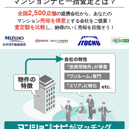
マンションナビ一括査定とは？
2,500
全国
店舗
の提携会社から、あなたの
売却を得意
マンション
とする会社をご提案！
査定額を比較
し、納得のいく売却を目指そう！