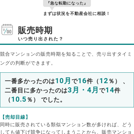
『急な転勤になった』
まずは状況を不動産会社に相談！
販売時期
いつ売り出された？
競合マンションの販売時期を知ることで、売り出すタイミ
ングの判断ができます。
10月
16
12
一番多かったのは
で
件（
％） 、
3月・4月
14
二番目に多かったのは
で
件
10.5
（
％） でした。
【売却目線】
同時に販売されている類似マンション数が多ければ、どう
しても値下げ競争になってしまうことから、販売マンショ