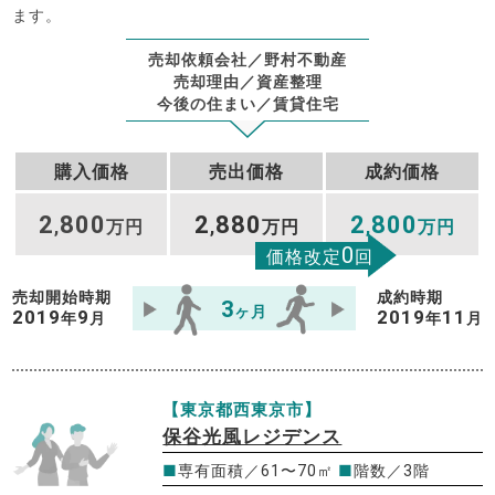
ます。
売却依頼会社／野村不動産
売却理由／資産整理
今後の住まい／賃貸住宅
購入価格
売出価格
成約価格
2
800
2
880
2
800
,
万円
,
万円
,
万円
0
価格改定
回
売却開始時期
成約時期
3
ヶ月
2019
9
2019
11
年
月
年
月
【東京都西東京市】
保谷光風レジデンス
■
専有面積／61〜70㎡
■
階数／3階