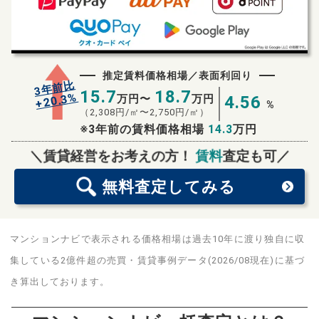
推定賃料価格相場／表面利回り
3年前比
15.7
18.7
%
20.3
万円〜
万円
4.56
+
%
（
2,308
円/㎡〜
2,750
円/㎡）
※3年前の賃料価格相場
14.3
万円
無料査定
スタート！
＼賃貸経営をお考えの方！
賃料
査定も可／
無料査定
してみる
マンションナビで表示される価格相場は過去10年に渡り独自に収
集している2億件超の売買・賃貸事例データ(2026/08現在)に基づ
き算出しております。