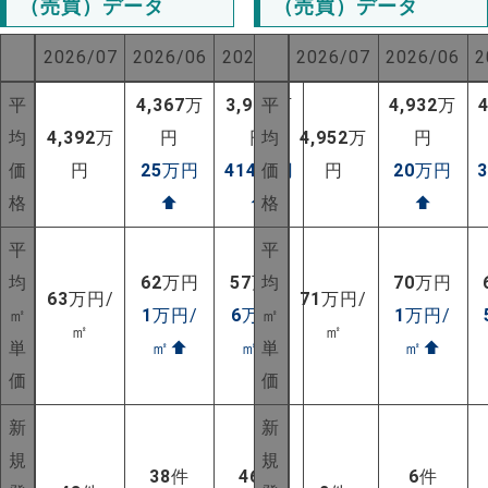
（売買）データ
（売買）データ
2026/07
2026/06
2025/07
2026/07
2026/06
2
平
4,367
万
3,978
平
万
4,932
万
均
4,392
万
円
円
均
4,952
万
円
価
円
25
万円
414
万円
価
円
20
万円
格
⬆
⬆
格
⬆
平
平
均
62
万円
57
万円
均
70
万円
63
万円/
71
万円/
㎡
1
万円/
6
万円/
㎡
1
万円/
㎡
㎡
単
㎡
⬆
㎡
⬆
単
㎡
⬆
価
価
NEW!
新
新
規
規
NEW!
38
件
46
件
6
件