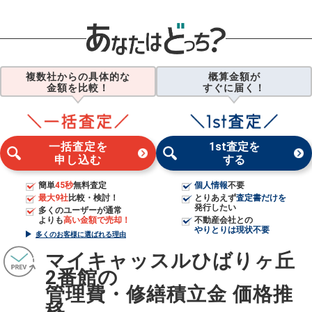
複数社からの具体的な
概算金額が
金額を比較！
すぐに届く！
一括査定を
1st査定を
申し込む
する
簡単
45秒
無料査定
個人情報
不要
最大9社
比較・検討！
とりあえず
査定書だけを
発行したい
多くのユーザーが通常
よりも
高い金額で売却！
不動産会社との
やりとりは現状不要
多くのお客様に選ばれる理由
マイキャッスルひばりヶ丘
2番館の
管理費・修繕積立金 価格推
移