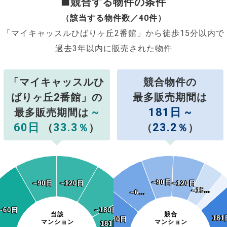
■競合する物件の条件
（該当する物件数／40件）
「マイキャッスルひばりヶ丘2番館」から徒歩15分以内で
過去3年以内に販売された物件
「マイキャッスルひ
競合物件の
ばりヶ丘2番館」の
最多販売期間は
~
181日 ~
最多販売期間は
60日
33.3
23.2
（
％
）
（
％
）
~90日
~90日
~90日
~90日
~120日
~120日
~120日
~120日
~15…
~15…
~6…
~6…
~60日
~60日
~180日
~180日
当該
競合
181
181
~30日
~30日
マンション
マンション
181日~
181日~