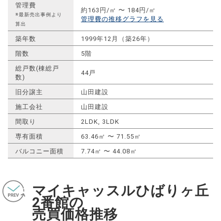
管理費
約163円/㎡ 〜 184円/㎡
※最新売出事例より
管理費の推移グラフを見る
算出
築年数
1999年12月（築26年）
階数
5階
総戸数(棟総戸
44戸
数)
旧分譲主
山田建設
施工会社
山田建設
間取り
2LDK, 3LDK
専有面積
63.46㎡ 〜 71.55㎡
バルコニー面積
7.74㎡ 〜 44.08㎡
マイキャッスルひばりヶ丘
2番館の
売買価格推移