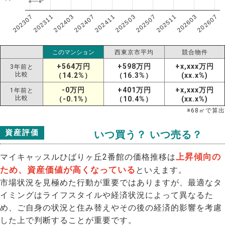
202307
202607
202603
202511
202507
202503
202411
202407
202403
202311
このマンション
西東京市平均
競合物件
+564万円
+598万円
+x,xxx万円
3年前と
比較
（14.2%）
（16.3%）
(xx.x%)
-0万円
+401万円
+x,xxx万円
1年前と
比較
（-0.1%）
（10.4%）
(xx.x%)
※
68
㎡で算出
資産評価
いつ買う？ いつ売る？
上昇傾向の
マイキャッスルひばりヶ丘2番館の価格推移は
ため、資産価値が高くなっている
といえます。
市場状況を見極めた行動が重要ではありますが、最適なタ
イミングはライフスタイルや経済状況によって異なるた
め、ご自身の状況と住み替えやその後の経済的影響を考慮
した上で判断することが重要です。