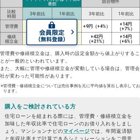
競合物件
番館
比較
3年前比
1年前比
3年前比
1年前比
時期
-19円
-46円
+14円
管理費
+9円（+4%）
（-10%）
（-21%）
（+7%）
修繕
+43円
+73円
+42円
+14円
積立金
（+17%）
（+33%）
（+21%）
（+6%）
管理費や修繕積立金は、購入時の設定金額から値上がりするこ
とが一般的といわれています。
また、大幅に管理や修繕積立金が変動している場合は、管理会
社が変わった可能性があります。
※管理費・修繕積立金については売出事例を元に平均値を算出し表示してお
ります。
購入をご検討されている方
住宅ローンを組まれる際には、管理費・修繕積立金を
加味した年収比率で住宅ローンのお借り入れをしまし
ょう。
マンションナビの
マイページ
では、年間返済額
と年収比率まで計算できるシミュレーションをご用意