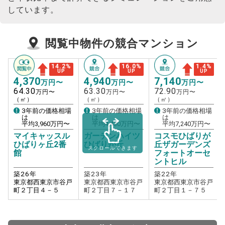
しています。
閲覧中物件の競合マンション
14.2
%
16.0
%
1.4
%
UP
UP
UP
4,370
4,940
7,140
万円〜
万円〜
万円〜
64.30
63.30
72.90
万円〜
万円〜
万円〜
（㎡）
（㎡）
（㎡）
3年前の価格相場
3年前の価格相場
3年前の価格相場
は
は
は
平均
3,960
万円〜
平均
4,430
万円〜
平均
7,240
万円〜
マイキャッスル
ガーデンハイツ
コスモひばりが
ひばりヶ丘2番
ひばりが丘
丘ザガーデンズ
スクロールできます
館
フォートオーセ
ントヒル
築
26
年
築
23
年
築
22
年
東京都西東京市谷戸
東京都西東京市谷戸
東京都西東京市谷戸
町２丁目４－５
町２丁目７－１７
町２丁目１－７５