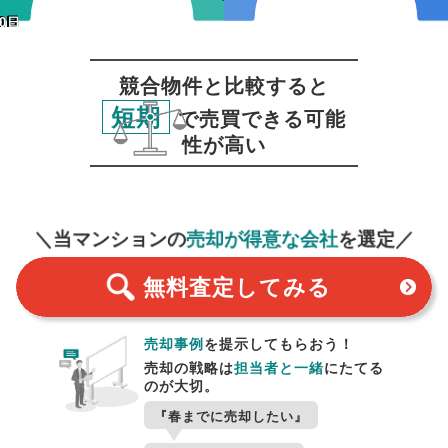
0日
30日
競合物件と比較すると
短期
で売買できる可能
性が高い
無料査定
スタート！
＼当マンションの
売却が得意な会社
を選定／
無料査定
してみる
売却事例
を提示してもらおう！
売却の戦略は
担当者と一緒
にたてる
のが大切。
『春までに売却したい』