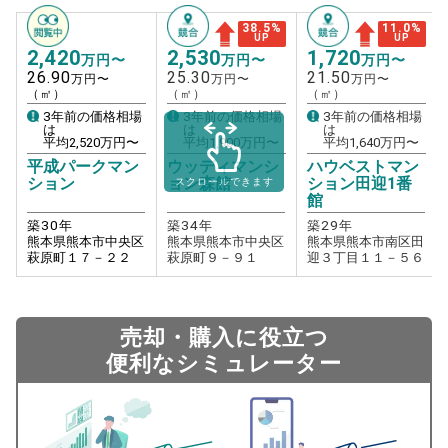
38.5
%
11.0
%
UP
UP
2,420
2,530
1,720
万円〜
万円〜
万円〜
26.90
25.30
21.50
万円〜
万円〜
万円〜
（㎡）
（㎡）
（㎡）
3年前の価格相場
3年前の価格相場
3年前の価格相場
は
は
は
平均
2,520
万円〜
平均
1,900
万円〜
平均
1,640
万円〜
平成パークマン
ウッディマンシ
ハウベストマン
ション
ョン森館
ション田迎1番
スクロールできます
館
築
30
年
築
34
年
築
29
年
熊本県熊本市中央区
熊本県熊本市中央区
熊本県熊本市南区田
萩原町１７－２２
萩原町９－９１
迎３丁目１１－５６
売却・購入に役立つ
便利なシミュレーター