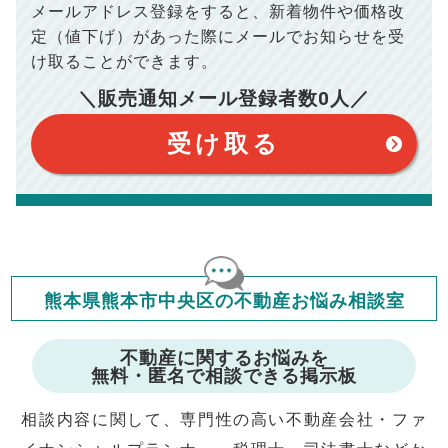
※シミュレーター結果はあくまでも概算であり、手残り金額を
メールアドレス登録をすると、
新着物件や価格改
100,050
総支払額
保証するものではございません。
円
※上記売却費用には、住所変更登記の費用、引っ越し費用、住
定（値下げ）があった際に
メールでお知らせを受
宅ローンの一括繰上返済の手数料等は含まれておりませんの
け取ることができます。
で予めご了承ください。
【注意事項】
※仲介手数料は宅地建物取引業法で定められた上限で計算して
おります。（物件価格×3%＋6万円＋消費税）
このシミュレーターは元利均等返済方式で試算しています。
＼販売通知メール登録者数
0
人／
このシミュレーターは、四捨五入にて計算しております。
このシミュレーターはお借り入れの全期間で金利が変わらない設
受け取る
定です。
このシミュレーターでの結果は、お借り入れを保証するものでは
ありません。
このシミュレーターをご利用された方の、いかなる損害について
も当社は一切責任を負いませんので、ご了承ください。
住宅ローンの種類によって、年収負担率は異なります。一般的に
年収の20～25%以内が年間のローン返済額の割合とされており
ますが、お借り入れの際に各金融機関にご相談ください。
会員マイページでは
修繕費・管理費の計算もできます
熊本県熊本市中央区の不動産お悩み相談室
不動産に関するお悩みを
無料・匿名で相談できる掲示板
相談内容に関して、専門性の高い不動産会社・ファ