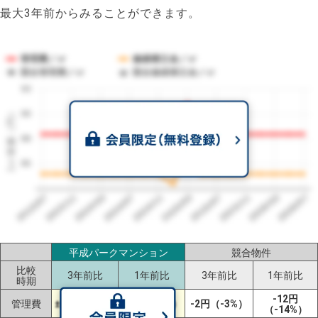
最大3年前からみることができます。
管理費／㎡
修繕積立金／㎡
競合管理費／㎡
競合修繕積立金／㎡
93
1㎡単価（円）
90
88
85
2023/07
2026/07
2026/03
2025/11
2025/07
2025/03
2024/11
2024/07
2024/03
2023/11
平成パークマンション
競合物件
比較
3年前比
1年前比
3年前比
1年前比
時期
-12円
管理費
±0円（±0%）
±0円（±0%）
-2円（-3%）
（-14%）