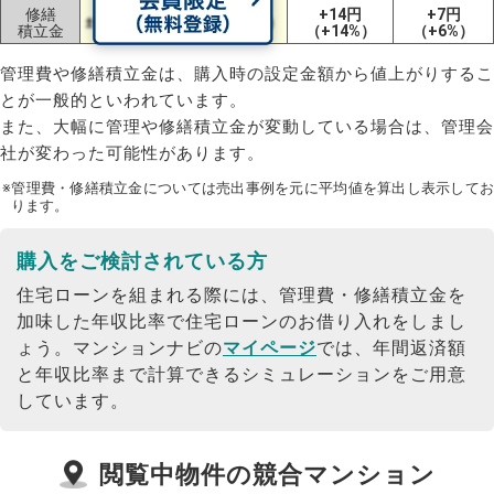
修繕
+14円
+7円
±0円（±0%）
±0円（±0%）
積立金
（+14%）
（+6%）
管理費や修繕積立金は、購入時の設定金額から値上がりするこ
とが一般的といわれています。
また、大幅に管理や修繕積立金が変動している場合は、管理会
社が変わった可能性があります。
※管理費・修繕積立金については売出事例を元に平均値を算出し表示してお
ります。
購入をご検討されている方
住宅ローンを組まれる際には、管理費・修繕積立金を
加味した年収比率で住宅ローンのお借り入れをしまし
ょう。
マンションナビの
マイページ
では、年間返済額
と年収比率まで計算できるシミュレーションをご用意
しています。
閲覧中物件の競合マンション