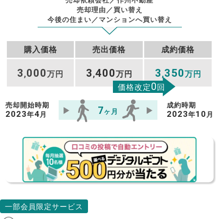
売却理由／買い替え
今後の住まい／マンションへ買い替え
購入価格
売出価格
成約価格
3
000
3
400
3
350
,
万円
,
万円
,
万円
0
価格改定
回
売却開始時期
成約時期
7
ヶ月
2023
4
2023
10
年
月
年
月
一部会員限定サービス