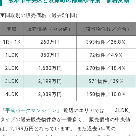
熊本市中央区と萩原町の部屋条件別 価格変動
▼間取別の販売価格（過去5年間）
間取
販売価格（中央値）
（該当物件数／割合）
1R・1K
260万円
393物件／26.8％
1LDK
850万円
72物件／4.9％
2LDK
1,680万円
270物件／18.4％
3LDK
2,199万円
571物件／39％
4LDK
2,389万円
158物件／10.8％
『平成パークマンション』
近辺のエリアでは、「3LDK」
タイプの過去販売物件数が一番多く、 販売価格の中央値
は、2,199万円となっています。 また過去5年間の