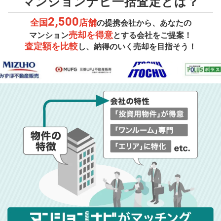
マンションナビ一括査定とは？
2,500
全国
店舗
の提携会社から、あなたの
売却を得意
マンション
とする会社をご提案！
査定額を比較
し、納得のいく売却を目指そう！