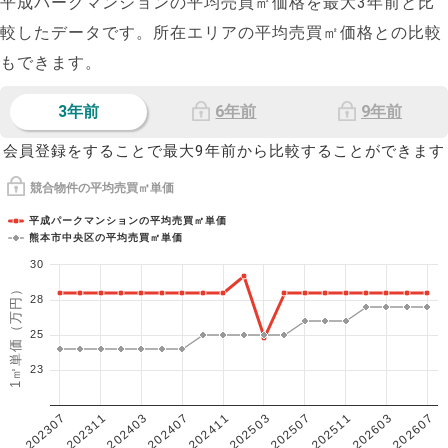
平成パークマンションの平均売買㎡価格を最大
3
年前と比
較したデータです。所在エリアの平均売買㎡価格との比較
もできます。
3年前
6年前
9年前
会員登録をすることで最大9年前から比較することができます
競合物件の平均売買㎡単価
平成パークマンションの平均売買㎡単価
熊本市中央区の平均売買㎡単価
30
1㎡単価（万円）
28
25
23
202307
202607
202603
202511
202507
202503
202411
202407
202403
202311