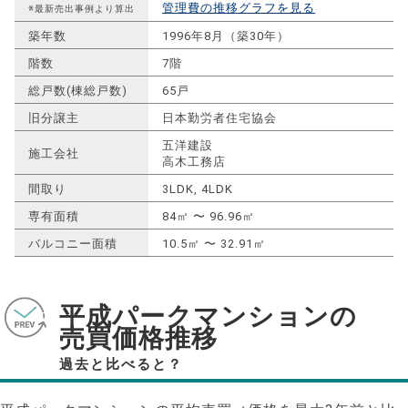
管理費の推移グラフを見る
※最新売出事例より算出
築年数
1996年8月（築30年）
階数
7階
総戸数(棟総戸数)
65戸
旧分譲主
日本勤労者住宅協会
五洋建設
施工会社
高木工務店
間取り
3LDK, 4LDK
専有面積
84㎡ 〜 96.96㎡
バルコニー面積
10.5㎡ 〜 32.91㎡
平成パークマンションの
売買価格推移
過去と比べると？