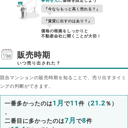
事例を元に
価格を設定しよう
『今ならもっと高く売れる？』
『賃貸に出すのはあり？』
価格の根拠をしっかりと
不動産会社に聞くことが大切！
販売時期
いつ売り出された？
競合マンションの販売時期を知ることで、売り出すタイミ
ングの判断ができます。
1月
11
21.2
一番多かったのは
で
件（
％）
、
7月
8
二番目に多かったのは
で
件