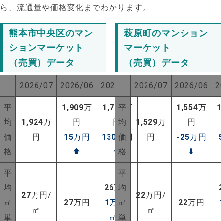
ら、流通量や価格変化までわかります。
熊本市中央区のマン
萩原町のマンション
ションマーケット
マーケット
（売買）データ
（売買）データ
2026/07
2026/06
2025/07
2026/07
2026/06
2
平
1,909
万
1,794
平
万
1,554
万
均
1,924
万
円
円
均
1,529
万
円
価
円
15
万円
130
万円
価
円
-25
万円
格
⬆
⬆
格
⬇
平
平
均
26
万円
均
27
万円/
22
万円/
㎡
27
万円
1
万円/
㎡
22
万円
㎡
㎡
単
㎡
⬆
単