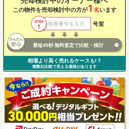
売却検討中のオーナー様へ
1
この物件を売却検討中の方が
名
います
号室
最短45秒 無料査定で比較・検討
相場より高く売れるケースも!？
複数社比較で見える価格があります