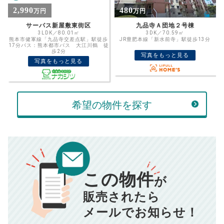
%
480
3,080
万円
万円
住宅ローン
資金計画のために査定額や希望売却価
金利
九品寺Ａ団地２号棟
エイルマンション慶徳
格を入力して活用するのもおすすめ◎
3DK／70.59㎡
3LDK／71.23㎡
歩
JR豊肥本線「新水前寺」駅徒歩13分
熊本市電A系統「河原町」駅徒歩2分
売却価格
残債
徒
万円
写真をもっと見る
写真をもっと見る
ボーナス
万円
万円
返済金額
計算する
万円
希望の物件を探す
頭金
売却にかかる費用
手元に残るお金は
00
000
返済シミュレーション計算結果
万円
万円
■仲介手数料／
00
万円
この物件
834
毎月の支払額
■売買契約書印紙／
0
万円
円
が
■抵当権抹消費用／
0
万円
販売されたら
10,005
年間の支払額
円
※購入価格よりも売却価格が高い場合、譲渡所得税が発生する
メールでお知らせ！
場合がございます。詳しくは最寄りの税務署などにご確認く
ださい。