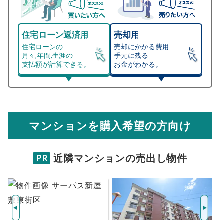
住宅ローン返済用
売却用
住宅ローンの
売却にかかる費用
月々,年間,生涯の
手元に残る
支払額が計算できる。
お金がわかる。
マンション売却シミュレーター
総支払額シミュレーション
住宅ローンの月々、年間、生涯の支払額が
マンション売却シミュレーターでは、売却価格と残債額
計算できます。
から
売却にかかる諸経費が自動で算出され、手元に残る
金額がわかります。
マンションを購入希望の方向け
万円
売却価格 参考値
購入希望
物件価格
近隣マンションの売出し物件
PR
平成パークマンション
試算条件 90㎡・4階
年
ご希望の
2391
返済期間
推定売却価格：
万円