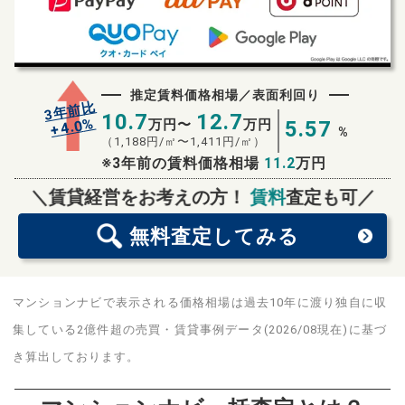
推定賃料価格相場／表面利回り
3年前比
10.7
12.7
%
4.0
万円〜
万円
5.57
+
%
（
1,188
円/㎡〜
1,411
円/㎡）
※3年前の賃料価格相場
11.2
万円
無料査定
スタート！
＼賃貸経営をお考えの方！
賃料
査定も可／
無料査定
してみる
マンションナビで表示される価格相場は過去10年に渡り独自に収
集している2億件超の売買・賃貸事例データ(2026/08現在)に基づ
き算出しております。