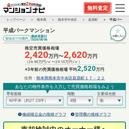
無料査定
トップページ
熊本県
熊本市中央区
萩原町
平成パークマ
平成パークマンション
最終更新日
駅徒歩17分圏内
2026/08/06
推定売買価格相場
2,420
2,620
万円〜
万円
（
26.90
万円/㎡〜
29.10
万円/㎡）
2,520
※3年前の売買価格相場 平均
万円
住所：
熊本県熊本市中央区萩原町１７－２２
あなたの物件条件を入力して売買価格相場をみよう
専有面積
階数
主要採光面
修繕積立金の推移グラフ
管理費の推移グラフ