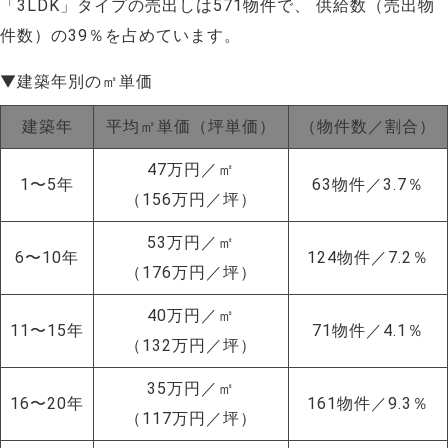
「3LDK」タイプの売出しは571物件で、 供給数（売出物
件数）の39％を占めています。
▼建築年別の㎡単価
建築年
平均㎡単価（坪単価）
（物件数／割合）
47万円／㎡
1〜5年
63物件／3.7％
（156万円／坪）
53万円／㎡
6〜10年
124物件／7.2％
（176万円／坪）
40万円／㎡
11〜15年
71物件／4.1％
（132万円／坪）
35万円／㎡
16〜20年
161物件／9.3％
（117万円／坪）