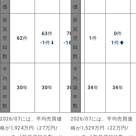
価
価
新
新
規
規
63
件
78
件
0
件
登
62
件
登
1
件
-1
件
⬇
-16
件
⬇
1
件
⬆
録
録
数
数
平
平
均
均
築
30
年
30
年
30
年
築
34
年
34
年
年
年
数
数
2026/07には、平均売買価
2026/07には、平均売買価
格が1,924万円（27万円/
格が1,529万円（22万円/