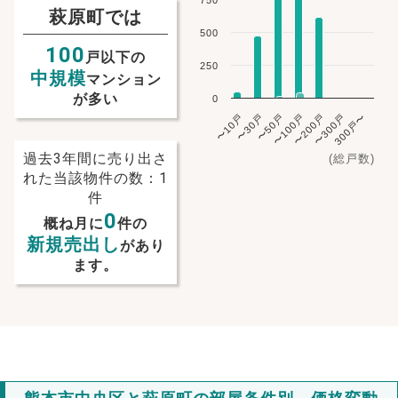
750
萩原町では
500
100
戸以下の
250
中規模
マンション
が多い
0
〜10戸
〜30戸
〜50戸
〜100戸
〜200戸
〜300戸
300戸〜
過去3年間に売り出さ
(総戸数)
れた当該物件の数：1
件
0
概ね月に
件の
新規売出し
があり
ます。