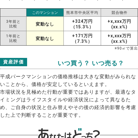
このマンション
熊本市中央区平均
競合物件
+324万円
+x,xxx万円
3年前と
変動なし
比較
（15.3%）
(xx.x%)
+171万円
+x,xxx万円
1年前と
変動なし
比較
（7.3%）
(xx.x%)
※
90
㎡で算出
資産評価
いつ買う？ いつ売る？
平成パークマンションの価格推移は大きな変動がみられな
いことから、価格が安定しているといえます。
市場状況を見極めた行動が重要ではありますが、最適なタ
イミングはライフスタイルや経済状況によって異なるた
め、ご自身の状況と住み替えやその後の経済的影響を考慮
した上で判断することが重要です。