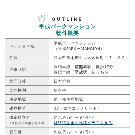
OUTLINE
平成パークマンション
物件概要
平成パークマンション
マンション名
（平成PARKーMANSION）
住所
熊本県熊本市中央区萩原町１７－２２
豊肥本線「
南熊本
駅」徒歩17分
最寄り駅
豊肥本線「
平成
駅」徒歩12分
管理会社
日本管財
土地権利
所有権
用途地域
第一種住居地域
建物構造
RC（鉄筋コンクリート）
修繕積立金
約75円/㎡ 〜 87円/㎡
修繕積立金の推移グラフを見る
※最新売出事例より算出
管理費
約80円/㎡ 〜 91円/㎡