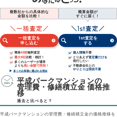
複数社からの具体的な
概算金額が
金額を比較！
すぐに届く！
一括査定を
1st査定を
申し込む
する
簡単
45秒
無料査定
個人情報
不要
最大9社
比較・検討！
とりあえず
査定書だけを
発行したい
多くのユーザーが通常
よりも
高い金額で売却！
不動産会社との
やりとりは現状不要
多くのお客様に選ばれる理由
平成パークマンションの
管理費・修繕積立金 価格推
移
過去と比べると？
平成パークマンションの管理費・修繕積立金の価格推移を