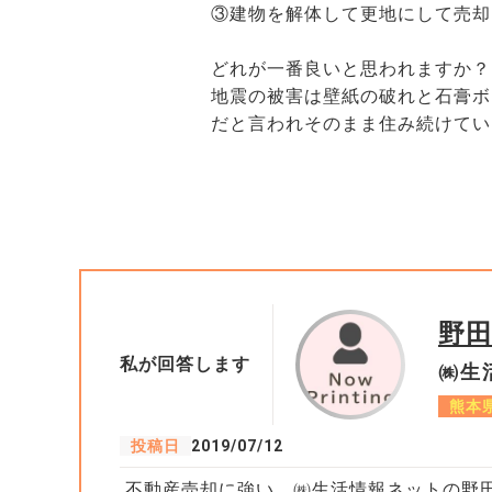
③建物を解体して更地にして売却
どれが一番良いと思われますか？
地震の被害は壁紙の破れと石膏ボ
だと言われそのまま住み続けてい
野
私が回答します
㈱生
熊本
投稿日
2019/07/12
不動産売却に強い、㈱生活情報ネットの野