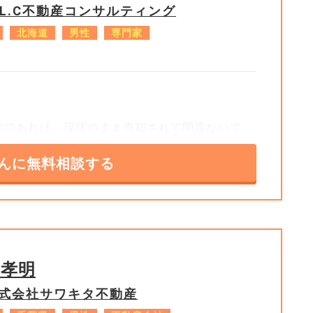
.L.C不動産コンサルティング
北海道
男性
専門家
のであれば、現状のまま売却されて問題ないで
ことで見映えがよくなり、早期に売却できる可
んに無料相談する
用と得られる効果については検討が必要です。
特段のメリットがあると思えません。
+5
脇孝明
式会社サワキタ不動産