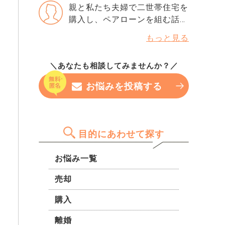
だけが重くなってます。 売却
親と私たち夫婦で二世帯住宅を
続年数には問題ないと思ってい
1780万くらいと言われまし
か賃貸かで意見が割れており、
購入し、ペアローンを組む話が
るのですが、指数だけで判断さ
た。 夫の不貞行為が原因で離
管理組合の合意も得にくい状
進んでいます。 ただ、親は高
れることもありますか？ もし
婚を考えていますが、以前にも
もっと見る
況。 なにか手はないでしょう
齢な為途中で返済できなくなっ
今から改善できるなら、半年待
離婚話が出た際、夫はこの家に
か。
た場合や亡くなった場合、ロー
つべきなのか、それともこのま
住み続けたいと言っていまし
＼あなたも相談してみませんか？／
ンの残債は全てこちらに回って
ま申し込んでみても大丈夫なの
た。（自営業をやっており倉庫
くるのでしょうか。 住宅ロー
か…。 専門家の方の率直な意見
として1階を使っているため）
お悩みを投稿する
ン控除や相続税にも影響がある
を聞きたいです。
私としても離婚後は引っ越した
と聞いて慎重になっています。
いと考えています。 ただ、出
契約前に確認すべき点を知りた
ていく際にはある程度慰謝料と
いです。
しても現金を持って出たいので
目的にあわせて探す
すが、貯金がほとんどありませ
ん。 そこで、 ・自宅を売却し
お悩み一覧
てローン完済、売却益を得る
売却
・出た利益は慰謝料として私が
もらう ・夫にローンを組んで
購入
もらい今の家を買ってもらう
（夫は現在50歳、自営で税込
離婚