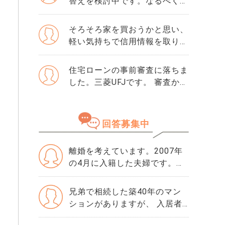
替えを検討中です。なるべく3
か月以内に売却をしたいのです
が、一般媒介と専任媒介で迷っ
そろそろ家を買おうかと思い、
ています。 窓口は多い方が買
軽い気持ちで信用情報を取り寄
主が見つかりそうだと思うので
せました。 そこで初めて「ク
すが、友人には専任をおすすめ
レジットガイダンス指数」とい
住宅ローンの事前審査に落ちま
されました。それぞれメリット
う数字を見て、自分が500だと
した。三菱UFJです。 審査から
デメリットがあれば教えてくだ
知りました。 正直、この数字
落ちた理由は分かりません。
さい。
が良いのか悪いのかも分かりま
・勤続年数10年 ・年収600万
せん。 ただ、ネットで「住宅
・購入物件価格は4500万で、
回答募集中
ローンはスコアが重要」と読ん
頭金1000万です。 ・滞納歴な
でから、急に不安になりまし
どもありません 落ちた理由を
た。 思い当たるのは、数年前
離婚を考えています。2007年
ちゃんと確認してから、次の審
にクレジットカードの引き落と
の4月に入籍した夫婦です。私
査に申し込んだ方がいいです
しが1回だけ遅れたことくらい
名義、フラット35で私が単独
か？ 他にりそな銀行かSBI新生
です。 ローンやリボ払いもあ
でローン返済中の戸建てに住ん
銀行で考えています。 この2つ
兄弟で相続した築40年のマン
りませんし、借入はほぼゼロで
でおり、あと1480万ほど残債
の銀行の審査基準や違いなど
ションがありますが、 入居者
す。それでも500という数字は
があります。 机上査定では内
も、情報が欲しいです。
も減っており修繕積立金の負担
厳しいでしょうか。 年収や勤
装の傷み具合にもよるが、