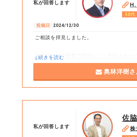
私が回答します
H
50代
投稿日
2024/12/30
ご相談を拝見しました。
地震発生後の調査で問題なしと判定された
しょう。無論、リフォーム工事を実施する
奥林洋樹さ
能性は高まりますが、その場合でも投下費
尚、更地にして売却するとの案については
佐
私が回答します
株