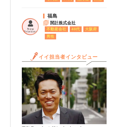
福島
関計株式会社
不動産会社
40代
大阪府
男性
イイ担当者インタビュー