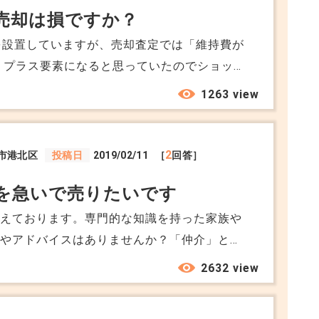
売却は損ですか？
を設置していますが、売却査定では「維持費が
 プラス要素になると思っていたのでショック
、実際に手元に残る金額がほとんどないかもし
1263 view
不利になりやすいのでしょうか。
2
市港北区
投稿日
2019/02/11
［
回答］
を急いで売りたいです
考えております。専門的な知識を持った家族や
法やアドバイスはありませんか？「仲介」と
ません・・・。
2632 view