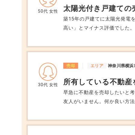
太陽光付き戸建ての
50代
女性
築15年の戸建てに太陽光発電
高い」とマイナス評価でした。
です。 ローン残債もあるため
れません。 太陽光がある家は
売却
エリア
神奈川県横浜
所有している不動産
30代
女性
早急に不動産を売却したいと
友人がいません。何か良い方
「買取」の違いもよくわかり