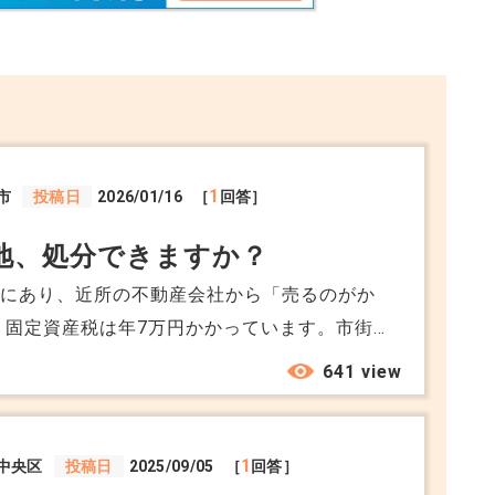
ています。
+5
1
市
投稿日
2026/01/16
［
回答］
地、処分できますか？
域にあり、近所の不動産会社から「売るのがか
 固定資産税は年7万円かかっています。市街
売却するコツ等あれば教えてください。
641 view
1
中央区
投稿日
2025/09/05
［
回答］