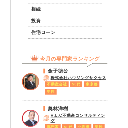
年収550万ほど） としたいので
すが、可能でしょうか。 また
相続
は、ベストな対応策が他にある
投資
でしょうか。
住宅ローン
今月の専門家ランキング
金子徳公
株式会社ハウジングサクセス
不動産会社
50代
東京都
男性
奥林洋樹
H.L.C不動産コンサルティン
グ
専門家
50代
北海道
男性