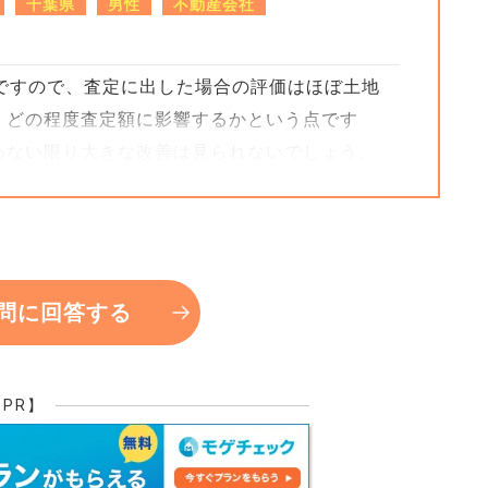
千葉県
男性
不動産会社
ですので、査定に出した場合の評価はほぼ土地
、どの程度査定額に影響するかという点です
わない限り大きな改善は見られないでしょう。
しても、ポータルサイト（スーモなど）上でど
の印象が全然変わってきます。
は①でしょうか。
れますので多少は回収できるのですが、解体費
問に回答する
ん。
でしたら、建売業者が買ってくれる可能性があ
【PR】
で木造より短い）と申しましたが、税法上の規定
ん。しかし、銀行融資上耐用年数で上物の価値