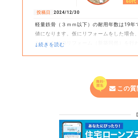
60代
投稿日
2024/12/30
軽量鉄骨（３ｍｍ以下）の耐用年数は19年
値になります。仮にリフォームをした場合
が、かなりのリフォーム（新築同然）を行
また、仮にそのようなリフォームをしたと
のように表示されるかにより、購入希望者
よって、まずは②で検討し、場合によって
③については、軽量鉄骨なので、鉄部は売
この質
用を賄えるかというとそこまでは伸びませ
土地面積がひろく、複数戸建築できるよう
ります。
冒頭に耐用年数が19年（木造が22年なの
であり実際に住める年数とは関係ありませ