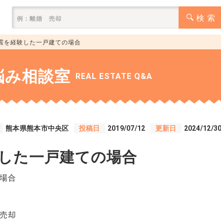
検 索
震を経験した一戸建ての場合
悩み相談室
REAL ESTATE Q&A
熊本県熊本市中央区
投稿日
2019/07/12
更新日
2024/12/3
した一戸建ての場合
場合
売却