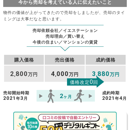
今から売却を考えている人に伝えたいこと
物件の価値が上がってきたので売却をしましたが、売却のタイ
ミングは大事だなと思います。
売却依頼会社／イエステーション
売却理由／買い替え
今後の住まい／マンションの賃貸
購入価格
売出価格
成約価格
2
800
4
000
3
880
,
万円
,
万円
,
万円
0
価格改定
回
売却開始時期
成約時期
2
ヶ月
2021
3
2021
4
年
月
年
月