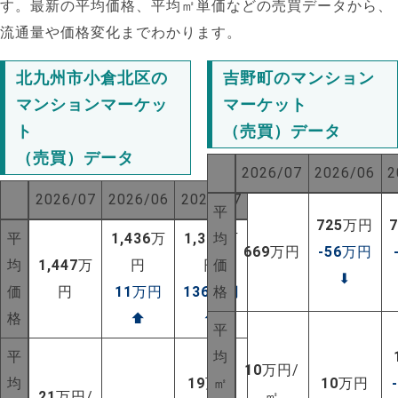
す。最新の平均価格、平均㎡単価などの売買データから、
流通量や価格変化までわかります。
北九州市小倉北区の
吉野町のマンション
マンションマーケッ
マーケット
ト
（売買）データ
（売買）データ
2026/07
2026/06
2
2026/07
2026/06
2025/07
平
725
万円
平
1,436
万
1,311
均
万
669
万円
-56
万円
均
1,447
万
円
円
価
⬇
価
円
11
万円
136
万円
格
格
⬆
⬆
平
NEW!
平
均
10
万円/
均
19
万円
㎡
10
万円
NEW!
21
万円/
㎡