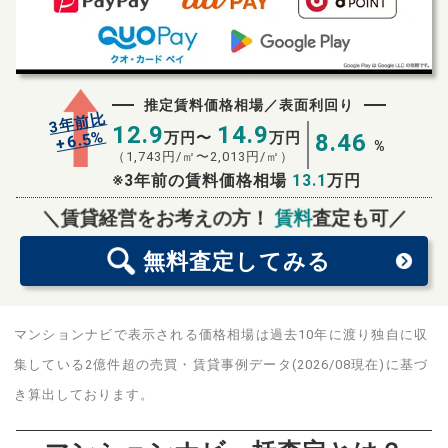
推定賃料価格相場／表面利回り
3年前比
12.9
14.9
%
6.5
万円〜
万円
8.46
+
%
（
1,743
円/㎡〜
2,013
円/㎡）
※3年前の賃料価格相場
13.1
万円
無料査定
スタート！
＼賃貸経営をお考えの方！
賃料
査定も可／
無料査定
してみる
マンションナビで表示される価格相場は過去10年に渡り独自に収
集している2億件超の売買・賃貸事例データ(2026/08現在)に基づ
き算出しております。