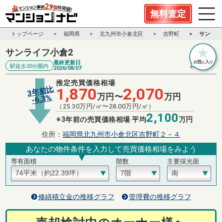
無料査定
トップページ
福岡県
北九州市小倉北区
吉野町
サンライ
サンライフ小倉2
最終更新日
駅徒歩20分圏内
2026/08/07
推定売買価格相場
3年前比
1,870
2,070
万円〜
万円
%
6.3
-
（
25.30
万円/㎡〜
28.00
万円/㎡）
2,100
※3年前の売買価格相場 平均
万円
住所：
福岡県北九州市小倉北区吉野町２－４
あなたの物件条件を入力して売買価格相場をみよう
専有面積
階数
主要採光面
修繕積立金の推移グラフ
管理費の推移グラフ