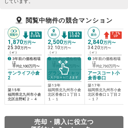
しています。
閲覧中物件の競合マンション
6.3
%
15.6
%
7.7
%
DOWN
DOWN
UP
1,870
2,500
2,840
万円〜
万円〜
万円〜
25.30
32.10
34.20
万円〜
万円〜
万円〜
（㎡）
（㎡）
（㎡）
3年前の価格相場
3年前の価格相場
3年前の価格相場
は
は
は
平均
2,100
万円〜
平均
3,010
万円〜
平均
2,730
万円〜
サンライフ小倉
グランドキャッ
アースコート小
2
スル三萩野
倉香春口
スクロールできます
築
13
年
築
17
年
築
15
年
福岡県北九州市小倉
福岡県北九州市小倉
福岡県北九州市小倉
北区香春口１丁目１
北区香春口１丁目２
北区吉野町２－４
１－１
－１７
売却・購入に役立つ