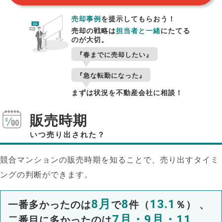
売却事例
を提示してもらおう！
売却の戦略は
担当者と一緒
にたてる
のが大切。
『春までに売却したい』
『急な転勤になった』
まずは状況を不動産会社に相談！
販売時期
いつ売り出された？
競合マンションの販売時期を知ることで、売り出すタイミ
ングの判断ができます。
8月
8
13.1
一番多かったのは
で
件（
％） 、
7月・9月・11
二番目に多かったのは