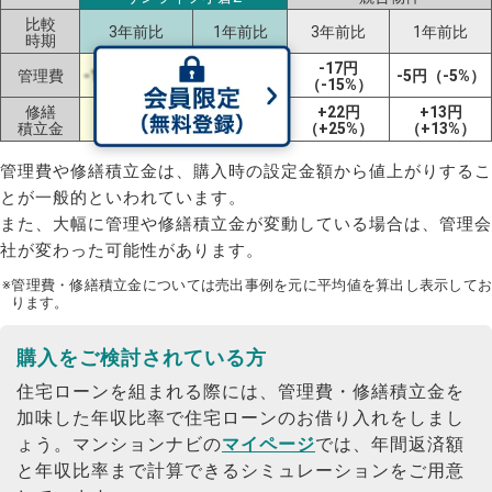
比較
3年前比
1年前比
3年前比
1年前比
時期
±0円
-17円
管理費
-15円（-16%）
-5円（-5%）
（±0%）
（-15%）
修繕
+11円
±0円
+22円
+13円
積立金
（+13%）
（±0%）
（+25%）
（+13%）
管理費や修繕積立金は、購入時の設定金額から値上がりするこ
とが一般的といわれています。
また、大幅に管理や修繕積立金が変動している場合は、管理会
社が変わった可能性があります。
※管理費・修繕積立金については売出事例を元に平均値を算出し表示してお
ります。
購入をご検討されている方
住宅ローンを組まれる際には、管理費・修繕積立金を
加味した年収比率で住宅ローンのお借り入れをしまし
ょう。
マンションナビの
マイページ
では、年間返済額
と年収比率まで計算できるシミュレーションをご用意