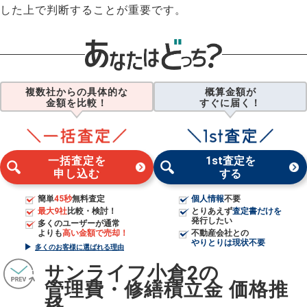
した上で判断することが重要です。
複数社からの具体的な
概算金額が
金額を比較！
すぐに届く！
一括査定を
1st査定を
申し込む
する
簡単
45秒
無料査定
個人情報
不要
最大9社
比較・検討！
とりあえず
査定書だけを
発行したい
多くのユーザーが通常
よりも
高い金額で売却！
不動産会社との
やりとりは現状不要
多くのお客様に選ばれる理由
サンライフ小倉2の
管理費・修繕積立金 価格推
移