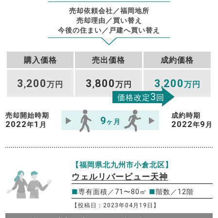
売却依頼会社／福岡地所
売却理由／買い替え
今後の住まい／戸建へ買い替え
購入価格
売出価格
成約価格
3
200
3
800
3
200
,
万円
,
万円
,
万円
3
価格改定
回
売却開始時期
成約時期
9
ヶ月
2022
1
2022
9
年
月
年
月
【福岡県北九州市小倉北区】
ウェルリバービュー天神
■
専有面積／71〜80㎡
■
階数／12階
【投稿日：2023年04月19日】