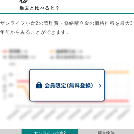
過去と比べると？
サンライフ小倉2の管理費・修繕積立金の価格推移を最大3
年前からみることができます。
管理費／㎡
修繕積立金／㎡
競合管理費／㎡
競合修繕積立金／㎡
104
1㎡単価（円）
96
88
80
2023/07
2026/07
2026/03
2025/11
2025/07
2025/03
2024/11
2024/07
2024/03
2023/11
サンライフ小倉2
競合物件