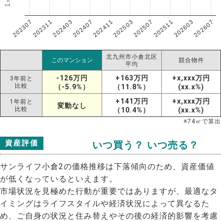
202307
202607
202603
202511
202507
202503
202411
202407
202403
202311
北九州市小倉北区
このマンション
競合物件
平均
-126万円
+163万円
+x,xxx万円
3年前と
比較
（-5.9%）
（11.8%）
(xx.x%)
+141万円
+x,xxx万円
1年前と
変動なし
比較
（10.4%）
(xx.x%)
※
74
㎡で算出
資産評価
いつ買う？ いつ売る？
サンライフ小倉2の価格推移は下落傾向のため、資産価値
が低くなっているといえます。
市場状況を見極めた行動が重要ではありますが、最適なタ
イミングはライフスタイルや経済状況によって異なるた
め、ご自身の状況と住み替えやその後の経済的影響を考慮