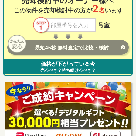
売却検討中のオーナー様へ
2
この物件を売却検討中の方が
名
います
号室
最短45秒 無料査定で比較・検討
価格が下がっている今
売るべき？持ち続けるべき？