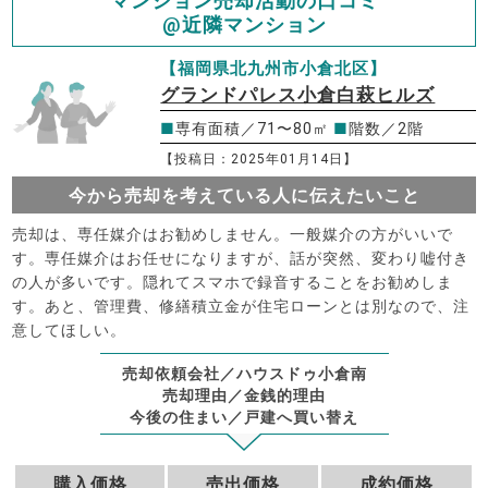
マンション売却活動の口コミ
@近隣マンション
【福岡県北九州市小倉北区】
グランドパレス小倉白萩ヒルズ
■
専有面積／71〜80㎡
■
階数／2階
【投稿日：2025年01月14日】
今から売却を考えている人に伝えたいこと
売却は、専任媒介はお勧めしません。一般媒介の方がいいで
す。専任媒介はお任せになりますが、話が突然、変わり嘘付き
の人が多いです。隠れてスマホで録音することをお勧めしま
す。あと、管理費、修繕積立金が住宅ローンとは別なので、注
意してほしい。
売却依頼会社／ハウスドゥ小倉南
売却理由／金銭的理由
今後の住まい／戸建へ買い替え
購入価格
売出価格
成約価格