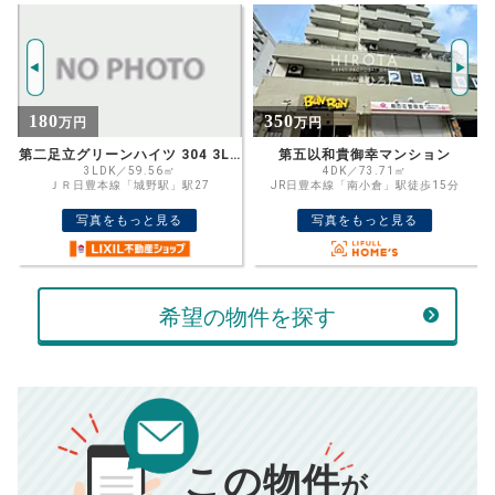
試算条件 74㎡・7階
年
ご希望の
1876
返済期間
推定売却価格：
万円
%
350
480
万円
万円
住宅ローン
資金計画のために査定額や希望売却価
金利
 304 3LDK
第五以和貴御幸マンション
サンコーポ大手町 6階 3DK
格を入力して活用するのもおすすめ◎
4DK／73.71㎡
3DK／58.16㎡
JR日豊本線「南小倉」駅徒歩15分
北九州モノレール「旦過駅」駅13
売却価格
残債
万円
写真をもっと見る
写真をもっと見る
ボーナス
万円
万円
返済金額
計算する
希望の物件を探す
万円
頭金
売却にかかる費用
手元に残るお金は
00
000
返済シミュレーション計算結果
万円
万円
この物件
■仲介手数料／
00
万円
が
834
毎月の支払額
■売買契約書印紙／
0
万円
円