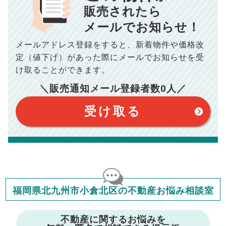
■抵当権抹消費用／
0
万円
販売されたら
10,005
メールでお知らせ！
年間の支払額
円
※購入価格よりも売却価格が高い場合、譲渡所得税が発生する
場合がございます。詳しくは最寄りの税務署などにご確認く
ださい。
メールアドレス登録をすると、
新着物件や価格改
※シミュレーター結果はあくまでも概算であり、手残り金額を
100,050
総支払額
保証するものではございません。
円
定（値下げ）があった際に
メールでお知らせを受
※上記売却費用には、住所変更登記の費用、引っ越し費用、住
宅ローンの一括繰上返済の手数料等は含まれておりませんの
け取ることができます。
で予めご了承ください。
【注意事項】
※仲介手数料は宅地建物取引業法で定められた上限で計算して
＼販売通知メール登録者数
0
人／
おります。（物件価格×3%＋6万円＋消費税）
このシミュレーターは元利均等返済方式で試算しています。
このシミュレーターは、四捨五入にて計算しております。
このシミュレーターはお借り入れの全期間で金利が変わらない設
受け取る
定です。
このシミュレーターでの結果は、お借り入れを保証するものでは
ありません。
このシミュレーターをご利用された方の、いかなる損害について
も当社は一切責任を負いませんので、ご了承ください。
住宅ローンの種類によって、年収負担率は異なります。一般的に
年収の20～25%以内が年間のローン返済額の割合とされており
ますが、お借り入れの際に各金融機関にご相談ください。
会員マイページでは
福岡県北九州市小倉北区の不動産お悩み相談室
修繕費・管理費の計算もできます
不動産に関するお悩みを