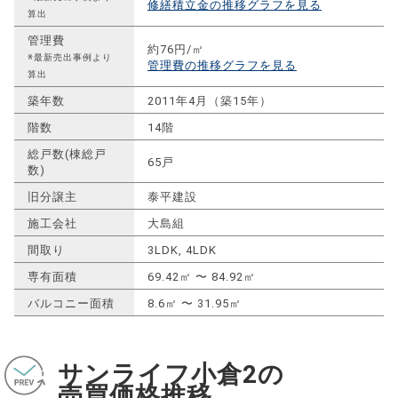
修繕積立金の推移グラフを見る
算出
管理費
約76円/㎡
※最新売出事例より
管理費の推移グラフを見る
算出
築年数
2011年4月（築15年）
階数
14階
総戸数(棟総戸
65戸
数)
旧分譲主
泰平建設
施工会社
大島組
間取り
3LDK, 4LDK
専有面積
69.42㎡ 〜 84.92㎡
バルコニー面積
8.6㎡ 〜 31.95㎡
サンライフ小倉2の
売買価格推移