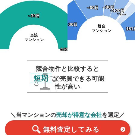
~90日
~90日
~60日
~60日
~120日
~120日
~1…
~1…
~30日
~30日
~30日
~30日
競合
181
181
マンション
当該
マンション
~120日
~150日
~180日
181日~
~120日
~150日
~180日
181日~
~60日
~90日
~60日
~90日
競合物件と比較すると
短期
で売買できる可能
性が高い
無料査定
スタート！
＼当マンションの
売却が得意な会社
を選定／
無料査定
してみる