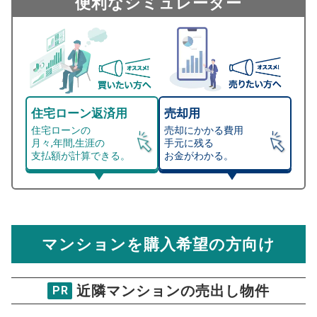
便利なシミュレーター
住宅ローン返済用
売却用
住宅ローンの
売却にかかる費用
月々,年間,生涯の
手元に残る
支払額が計算できる。
お金がわかる。
マンション売却シミュレーター
総支払額シミュレーション
住宅ローンの月々、年間、生涯の支払額が
マンション売却シミュレーターでは、売却価格と残債額
計算できます。
から
売却にかかる諸経費が自動で算出され、手元に残る
金額がわかります。
マンションを購入希望の方向け
万円
売却価格 参考値
購入希望
物件価格
近隣マンションの売出し物件
PR
サンライフ小倉2