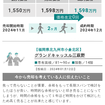
1
550
1
598
1
598
,
万円
,
万円
,
万円
0
価格改定
回
売却開始時期
成約時期
2
ヶ月
2024
11
2024
12
年
月
年
月
【福岡県北九州市小倉北区】
グランドキャッスル三萩野
■
専有面積／81〜90㎡
■
階数／14階
【投稿日：2024年01月12日】
今から売却を考えている人に伝えたいこと
焦って売らないことが重要。余裕をもって長期スパンで検討を
したほうが良い。時間的な余裕がないと叩き売ることになって
しまうが、時間の余裕をもって１年ほど時間をかけて検討した
ため高く売ることが出来たと感じています。