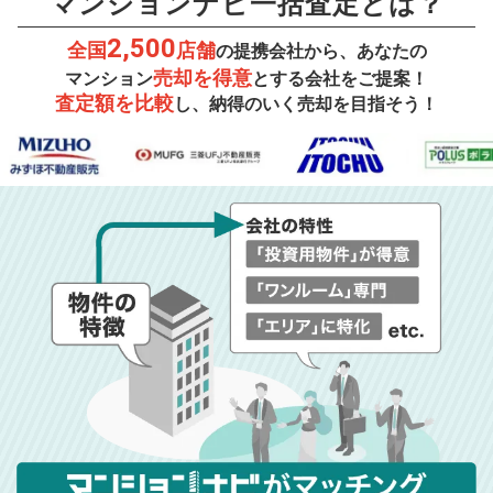
マンションナビ一括査定とは？
2,500
全国
店舗
の提携会社から、あなたの
売却を得意
マンション
とする会社をご提案！
査定額を比較
し、納得のいく売却を目指そう！