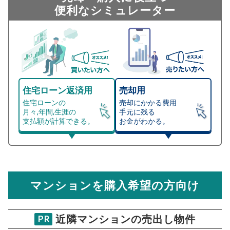
便利なシミュレーター
住宅ローン返済用
売却用
住宅ローンの
売却にかかる費用
月々,年間,生涯の
手元に残る
支払額が計算できる。
お金がわかる。
マンション売却シミュレーター
総支払額シミュレーション
住宅ローンの月々、年間、生涯の支払額が
マンション売却シミュレーターでは、売却価格と残債額
計算できます。
から
売却にかかる諸経費が自動で算出され、手元に残る
金額がわかります。
マンションを購入希望の方向け
万円
売却価格 参考値
購入希望
物件価格
近隣マンションの売出し物件
PR
サンクタス綾瀬ラクスタワー