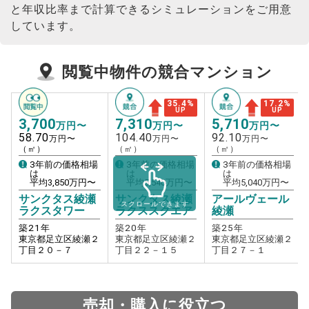
と年収比率まで計算できるシミュレーションをご用意
しています。
閲覧中物件の競合マンション
35.4
%
17.2
%
UP
UP
3,700
7,310
5,710
万円〜
万円〜
万円〜
58.70
104.40
92.10
万円〜
万円〜
万円〜
（㎡）
（㎡）
（㎡）
3年前の価格相場
3年前の価格相場
3年前の価格相場
は
は
は
平均
3,850
万円〜
平均
5,540
万円〜
平均
5,040
万円〜
サンクタス綾瀬
サンクタス綾瀬
アールヴェール
スクロールできます
ラクスタワー
ラクススクエア
綾瀬
築
21
年
築
20
年
築
25
年
東京都足立区綾瀬２
東京都足立区綾瀬２
東京都足立区綾瀬２
丁目２０－７
丁目２２－１５
丁目２７－１
売却・購入に役立つ