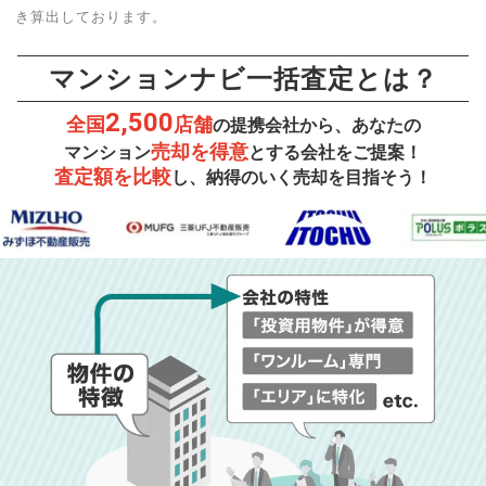
き算出しております。
マンションナビ一括査定とは？
2,500
全国
店舗
の提携会社から、あなたの
売却を得意
マンション
とする会社をご提案！
査定額を比較
し、納得のいく売却を目指そう！