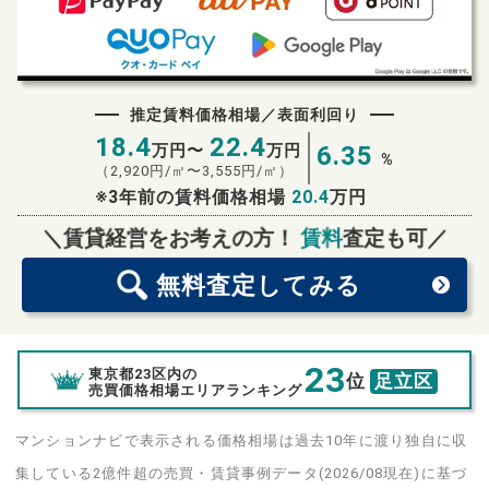
推定賃料価格相場／表面利回り
18.4
22.4
万円〜
万円
6.35
%
（
2,920
円/㎡〜
3,555
円/㎡）
※3年前の賃料価格相場
20.4
万円
無料査定
スタート！
＼賃貸経営をお考えの方！
賃料
査定も可／
無料査定
してみる
23
東京都23区内の
位
足立区
売買価格相場エリアランキング
マンションナビで表示される価格相場は過去10年に渡り独自に収
集している2億件超の売買・賃貸事例データ(2026/08現在)に基づ