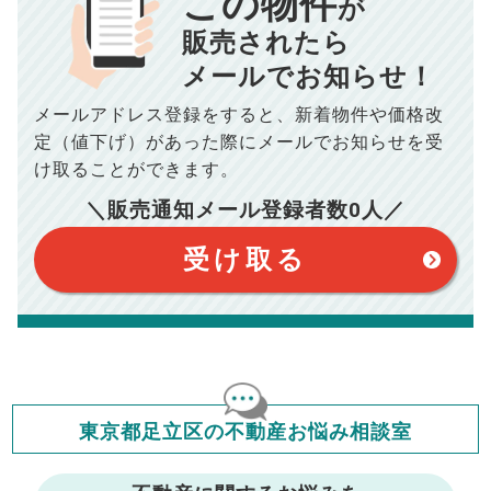
この物件
が
834
毎月の支払額
■売買契約書印紙／
0
万円
円
■抵当権抹消費用／
0
万円
販売されたら
10,005
メールでお知らせ！
年間の支払額
円
※購入価格よりも売却価格が高い場合、譲渡所得税が発生する
場合がございます。詳しくは最寄りの税務署などにご確認く
ださい。
メールアドレス登録をすると、
新着物件や価格改
※シミュレーター結果はあくまでも概算であり、手残り金額を
100,050
総支払額
保証するものではございません。
円
定（値下げ）があった際に
メールでお知らせを受
※上記売却費用には、住所変更登記の費用、引っ越し費用、住
宅ローンの一括繰上返済の手数料等は含まれておりませんの
け取ることができます。
で予めご了承ください。
【注意事項】
※仲介手数料は宅地建物取引業法で定められた上限で計算して
＼販売通知メール登録者数
0
人／
おります。（物件価格×3%＋6万円＋消費税）
このシミュレーターは元利均等返済方式で試算しています。
このシミュレーターは、四捨五入にて計算しております。
このシミュレーターはお借り入れの全期間で金利が変わらない設
受け取る
定です。
このシミュレーターでの結果は、お借り入れを保証するものでは
ありません。
このシミュレーターをご利用された方の、いかなる損害について
も当社は一切責任を負いませんので、ご了承ください。
住宅ローンの種類によって、年収負担率は異なります。一般的に
年収の20～25%以内が年間のローン返済額の割合とされており
ますが、お借り入れの際に各金融機関にご相談ください。
会員マイページでは
東京都足立区の不動産お悩み相談室
修繕費・管理費の計算もできます