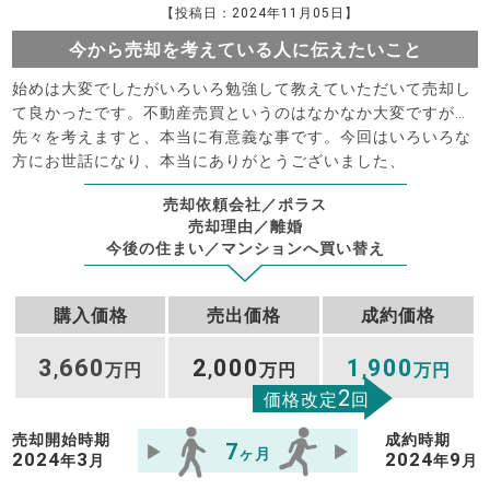
【投稿日：2024年11月05日】
今から売却を考えている人に伝えたいこと
始めは大変でしたがいろいろ勉強して教えていただいて売却し
て良かったです。不動産売買というのはなかなか大変ですが…
先々を考えますと、本当に有意義な事です。今回はいろいろな
方にお世話になり、本当にありがとうございました、
売却依頼会社／ポラス
売却理由／離婚
今後の住まい／マンションへ買い替え
購入価格
売出価格
成約価格
3
660
2
000
1
900
,
万円
,
万円
,
万円
2
価格改定
回
売却開始時期
成約時期
7
ヶ月
2024
3
2024
9
年
月
年
月