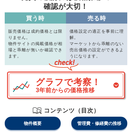
確認が大切！
買う時
売る時
販売価格は成約価格とは限
価格設定の適正を事前に理
りません。
解。
物件サイトの掲載価格が相
マーケットから乖離のない
場と乖離が無いか確認でき
売出価格の設定ができるよ
ます。
うになります。
グラフで考察！
3年前からの価格推移
コンテンツ（目次）
物件概要
管理費・修繕費の推移