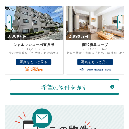
試算条件 63㎡・7階
年
ご希望の
3660
返済期間
推定売却価格：
万円
%
2,999
7,500
万円
万円
住宅ローン
資金計画のために査定額や希望売却価
金利
藤和梅島コープ
サンリット西新井
格を入力して活用するのもおすすめ◎
3LDK／60.16㎡
3LDK／131.19㎡
東武伊勢崎・大師線「梅島」駅徒歩10分
東武伊勢崎・大師線「大師前」駅徒歩8
売却価格
残債
分
万円
写真をもっと見る
写真をもっと見る
ボーナス
万円
万円
返済金額
計算する
希望の物件を探す
万円
頭金
売却にかかる費用
手元に残るお金は
00
000
返済シミュレーション計算結果
万円
万円
■仲介手数料／
00
万円