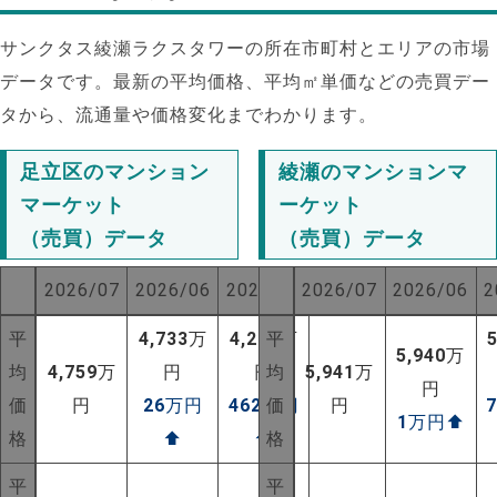
サンクタス綾瀬ラクスタワーの所在市町村とエリアの市場
データです。最新の平均価格、平均㎡単価などの売買デー
タから、流通量や価格変化までわかります。
足立区のマンション
綾瀬のマンションマ
マーケット
ーケット
（売買）データ
（売買）データ
2026/07
2026/06
2025/07
2026/07
2026/06
2
平
4,733
万
4,297
平
万
5,940
万
均
4,759
万
円
円
均
5,941
万
円
価
円
26
万円
462
万円
価
円
1
万円
⬆
格
⬆
⬆
格
平
平