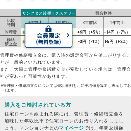
サンクタス綾瀬ラクスタワー
競合物件
比較
3年前比
1年前比
3年前比
1年前比
時期
管理費
±0円（±0%）
±0円（±0%）
+9円（+5%）
-14円（-7%）
修繕
±0円（±0%）
±0円（±0%）
-3円（-1%）
+5円（+2%）
積立金
管理費や修繕積立金は、購入時の設定金額から値上がりするこ
とが一般的といわれています。
また、大幅に管理や修繕積立金が変動している場合は、管理会
社が変わった可能性があります。
※管理費・修繕積立金については売出事例を元に平均値を算出し表示してお
ります。
購入をご検討されている方
住宅ローンを組まれる際には、管理費・修繕積立金を
加味した年収比率で住宅ローンのお借り入れをしまし
ょう。
マンションナビの
マイページ
では、年間返済額