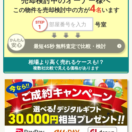
売却検討中のオーナー様へ
4
この物件を売却検討中の方が
名
います
号室
最短45秒 無料査定で比較・検討
相場より高く売れるケースも!？
複数社比較で見える価格があります