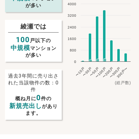
4000
が多い
3200
綾瀬では
2400
100
1600
戸以下の
中規模
マンション
800
が多い
0
〜10戸
〜30戸
〜50戸
〜100戸
〜200戸
〜300戸
300戸〜
過去3年間に売り出さ
れた当該物件の数：0
(総戸数)
件
0
概ね月に
件の
新規売出し
があり
ます。
NEW!
NEW!