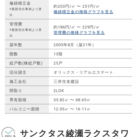
修繕積立金
約203円/㎡ 〜 251円/㎡
※最新売出事例より算
修繕積立金の推移グラフを見る
出
管理費
約186円/㎡ 〜 229円/㎡
※最新売出事例より算
管理費の推移グラフを見る
出
築年数
2005年8月（築21年）
階数
13階
総戸数(棟総戸数)
25戸
旧分譲主
オリックス・リアルエステート
施工会社
三井住友建設
間取り
2LDK
専有面積
55.82㎡ 〜 68.65㎡
バルコニー面積
12.05㎡ 〜 16.11㎡
サンクタス綾瀬ラクスタワ