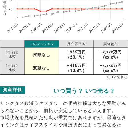
60
202307
202607
202603
202511
202507
202503
202411
202407
202403
202311
このマンション
足立区平均
競合物件
+939万円
+x,xxx万円
3年前と
変動なし
比較
（28.1%）
(xx.x%)
+416万円
+x,xxx万円
1年前と
変動なし
比較
（10.8%）
(xx.x%)
※
63
㎡で算出
資産評価
いつ買う？ いつ売る？
サンクタス綾瀬ラクスタワーの価格推移は大きな変動がみ
られないことから、価格が安定しているといえます。
市場状況を見極めた行動が重要ではありますが、最適なタ
イミングはライフスタイルや経済状況によって異なるた