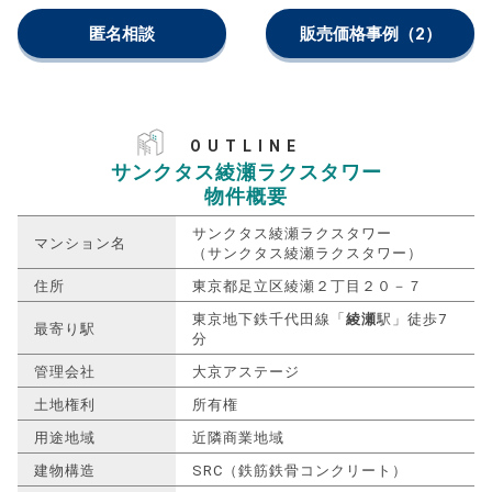
匿名相談
販売価格事例
（2）
OUTLINE
サンクタス綾瀬ラクスタワー
物件概要
サンクタス綾瀬ラクスタワー
マンション名
（サンクタス綾瀬ラクスタワー）
住所
東京都足立区綾瀬２丁目２０－７
東京地下鉄千代田線「
綾瀬
駅」徒歩7
最寄り駅
分
管理会社
大京アステージ
土地権利
所有権
用途地域
近隣商業地域
建物構造
SRC（鉄筋鉄骨コンクリート）