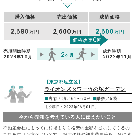
購入価格
売出価格
成約価格
2
680
2
600
2
600
,
万円
,
万円
,
万円
0
価格改定
回
売却開始時期
成約時期
2
ヶ月
2023
10
2023
11
年
月
年
月
【東京都足立区】
ライオンズタワー竹の塚ガーデン
■
専有面積／61〜70㎡
■
階数／5階
【投稿日：2023年06月01日】
今から売却を考えている人に伝えたいこと
不動産会社によっては相場よりも格安の金額を提示してくるの
で気を付けた方がいいです。 提示価格や初期費用等を十分に確