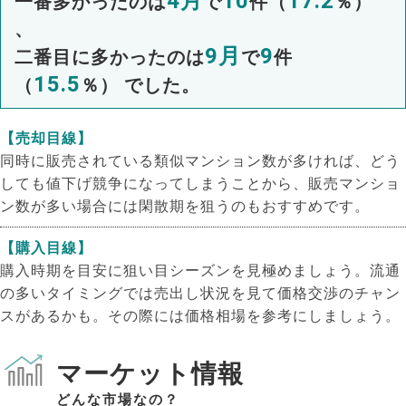
4月
10
17.2
一番多かったのは
で
件（
％）
、
9月
9
二番目に多かったのは
で
件
15.5
（
％） でした。
【売却目線】
同時に販売されている類似マンション数が多ければ、どう
しても値下げ競争になってしまうことから、販売マンショ
ン数が多い場合には閑散期を狙うのもおすすめです。
【購入目線】
購入時期を目安に狙い目シーズンを見極めましょう。流通
の多いタイミングでは売出し状況を見て価格交渉のチャン
スがあるかも。その際には価格相場を参考にしましょう。
マーケット情報
どんな市場なの？