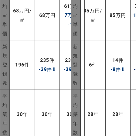
均
61
万円
均
68
万円/
85
万円/
㎡
68
万円
7
万円/
㎡
85
万円
㎡
㎡
単
㎡
⬆
単
価
価
新
新
規
規
235
件
235
件
14
件
登
196
件
登
6
件
-39
件
⬇
-39
件
⬇
-8
件
⬇
録
録
数
数
平
平
均
均
築
30
年
30
年
30
年
築
28
年
28
年
年
年
数
数