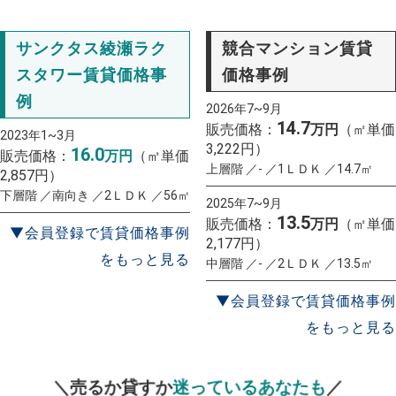
サンクタス綾瀬ラク
競合マンション賃貸
スタワー賃貸価格事
価格事例
例
2026年7~9月
14.7
販売価格：
万円
（㎡単価
2023年1~3月
3,222円）
16.0
販売価格：
万円
（㎡単価
上層階 ／- ／1ＬＤＫ ／14.7㎡
2,857円）
下層階 ／南向き ／2ＬＤＫ ／56㎡
2025年7~9月
13.5
販売価格：
万円
（㎡単価
▼会員登録で賃貸価格事例
2,177円）
をもっと見る
中層階 ／- ／2ＬＤＫ ／13.5㎡
▼会員登録で賃貸価格事例
をもっと見る
一括査定
スタート！
＼売るか貸すか
迷っているあなたも
／