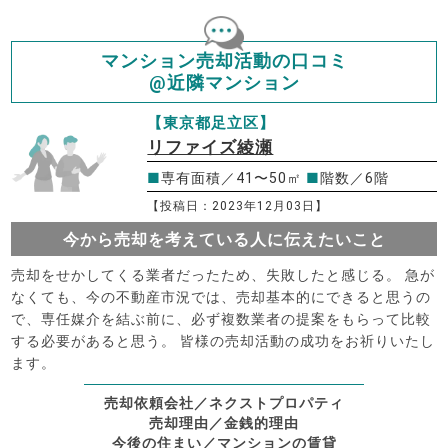
マンション売却活動の口コミ
@近隣マンション
【東京都足立区】
リファイズ綾瀬
■
専有面積／41〜50㎡
■
階数／6階
【投稿日：2023年12月03日】
今から売却を考えている人に伝えたいこと
売却をせかしてくる業者だったため、失敗したと感じる。 急が
なくても、今の不動産市況では、売却基本的にできると思うの
で、専任媒介を結ぶ前に、必ず複数業者の提案をもらって比較
する必要があると思う。 皆様の売却活動の成功をお祈りいたし
ます。
売却依頼会社／ネクストプロパティ
売却理由／金銭的理由
今後の住まい／マンションの賃貸