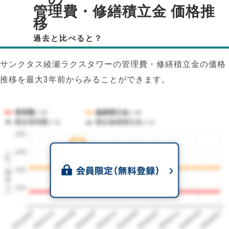
管理費・修繕積立金 価格推
移
過去と比べると？
サンクタス綾瀬ラクスタワーの管理費・修繕積立金の価格
推移を最大3年前からみることができます。
管理費／㎡
修繕積立金／㎡
競合管理費／㎡
競合修繕積立金／㎡
255
1㎡単価（円）
240
225
210
2023/07
2026/07
2026/03
2025/11
2025/07
2025/03
2024/11
2024/07
2024/03
2023/11