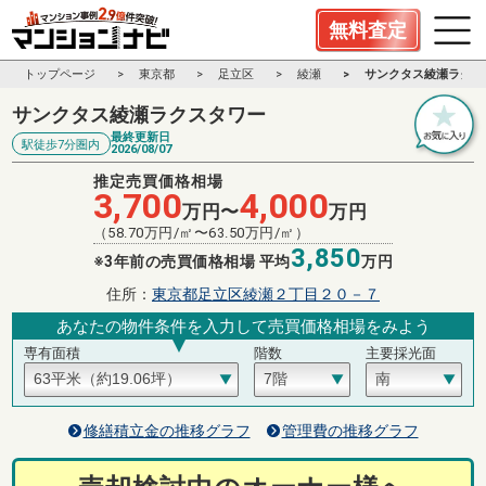
無料査定
トップページ
東京都
足立区
綾瀬
サンクタス綾瀬ラクス
サンクタス綾瀬ラクスタワー
最終更新日
駅徒歩7分圏内
2026/08/07
推定売買価格相場
3,700
4,000
万円〜
万円
（
58.70
万円/㎡〜
63.50
万円/㎡）
3,850
※3年前の売買価格相場 平均
万円
住所：
東京都足立区綾瀬２丁目２０－７
あなたの物件条件を入力して売買価格相場をみよう
専有面積
階数
主要採光面
修繕積立金の推移グラフ
管理費の推移グラフ