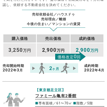
認し、依頼する不動産会社を決めてください。
売却依頼会社／ハウスドゥ
売却理由／離婚
今後の住まい／マンションの賃貸
購入価格
売出価格
成約価格
3
250
2
900
2
900
,
万円
,
万円
,
万円
0
価格改定
回
売却開始時期
成約時期
2
ヶ月
2022
3
2022
4
年
月
年
月
【東京都足立区】
ファミール亀有2番館
■
専有面積／61〜70㎡
■
階数／5階