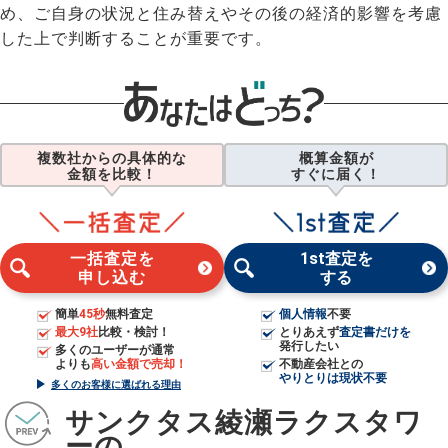
め、ご自身の状況と住み替えやその後の経済的影響を考慮
した上で判断することが重要です。
複数社からの具体的な
概算金額が
金額を比較！
すぐに届く！
一括査定を
1st査定を
申し込む
する
簡単
45秒
無料査定
個人情報
不要
最大9社
比較・検討！
とりあえず
査定書だけを
発行したい
多くのユーザーが通常
よりも
高い金額で売却！
不動産会社との
やりとりは現状不要
多くのお客様に選ばれる理由
サンクタス綾瀬ラクスタワ
ーの