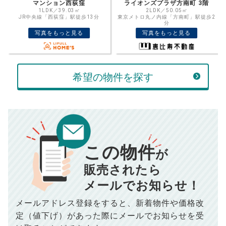
金利
ライオンズプラザ方南町 3階
藤和杉並富士見ヶ丘ホームズ 3階
格を入力して活用するのもおすすめ◎
2LDK／50.05㎡
2LDK／62.83㎡
東京メトロ丸ノ内線「方南町」駅徒歩2
京王井の頭線「富士見ヶ丘」駅徒歩7分
売却価格
残債
分
万円
写真をもっと見る
写真をもっと見る
ボーナス
万円
万円
返済金額
計算する
希望の物件を探す
万円
頭金
売却にかかる費用
手元に残るお金は
00
000
返済シミュレーション計算結果
万円
万円
この物件
■仲介手数料／
00
万円
が
834
毎月の支払額
■売買契約書印紙／
0
万円
円
■抵当権抹消費用／
0
万円
販売されたら
10,005
メールでお知らせ！
年間の支払額
円
※購入価格よりも売却価格が高い場合、譲渡所得税が発生する
場合がございます。詳しくは最寄りの税務署などにご確認く
ださい。
メールアドレス登録をすると、
新着物件や価格改
※シミュレーター結果はあくまでも概算であり、手残り金額を
100,050
総支払額
保証するものではございません。
円
定（値下げ）があった際に
メールでお知らせを受
※上記売却費用には、住所変更登記の費用、引っ越し費用、住
宅ローンの一括繰上返済の手数料等は含まれておりませんの