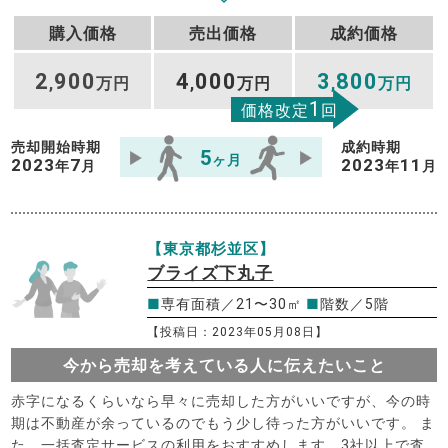
購入価格
売出価格
成約価格
2
900
4
000
3
800
,
万円
,
万円
,
万円
1
価格改定
回
売却開始時期
成約時期
5
ヶ月
2023
7
2023
11
年
月
年
月
【東京都杉並区】
ブライズ下丸子
■
専有面積／21〜30㎡
■
階数／5階
【投稿日：2023年05月08日】
今から売却を考えている人に伝えたいこと
赤字になるくらいなら早々に売却した方がいいですが、今の時
期は不動産が余っているのでもう少し待った方がいいです。 ま
た、一括査定サービスの利用をおすすめします。3社以上で査