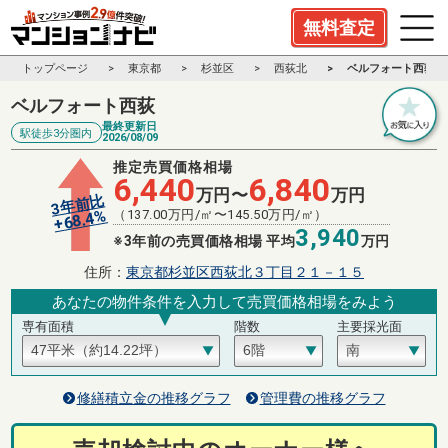
無料査定
トップページ
東京都
杉並区
西荻北
ベルフォート西荻
ベルフォート西荻
最終更新日
駅徒歩3分圏内
2026/08/09
推定売買価格相場
6,440
6,840
万円〜
万円
3年前比
%
（
137.00
万円/㎡〜
145.50
万円/㎡）
68.4
+
3,940
※3年前の売買価格相場 平均
万円
住所：
東京都杉並区西荻北３丁目２１－１５
あなたの物件条件を入力して売買価格相場をみよう
専有面積
階数
主要採光面
修繕積立金の推移グラフ
管理費の推移グラフ