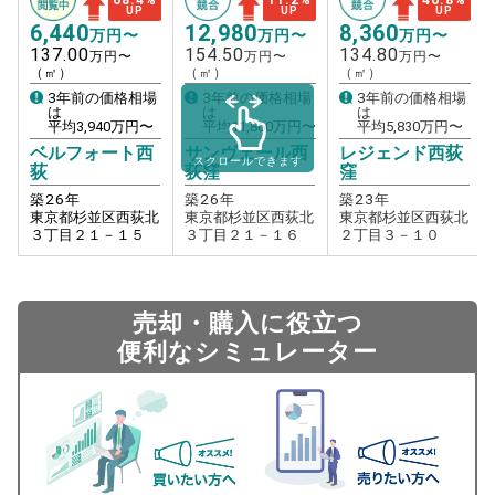
UP
UP
UP
6,440
12,980
8,360
万円〜
万円〜
万円〜
137.00
154.50
134.80
万円〜
万円〜
万円〜
（㎡）
（㎡）
（㎡）
3年前の価格相場
3年前の価格相場
3年前の価格相場
は
は
は
平均
3,940
万円〜
平均
11,860
万円〜
平均
5,830
万円〜
ベルフォート西
サンヴェール西
レジェンド西荻
スクロールできます
荻
荻窪
窪
築
26
年
築
26
年
築
23
年
東京都杉並区西荻北
東京都杉並区西荻北
東京都杉並区西荻北
３丁目２１－１５
３丁目２１－１６
２丁目３－１０
売却・購入に役立つ
便利なシミュレーター