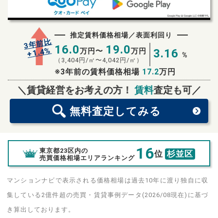
推定賃料価格相場／表面利回り
3年前比
16.0
19.0
%
1.4
万円〜
万円
3.16
+
%
（
3,404
円/㎡〜
4,042
円/㎡）
※3年前の賃料価格相場
17.2
万円
無料査定
スタート！
＼賃貸経営をお考えの方！
賃料
査定も可／
無料査定
してみる
16
東京都23区内の
位
杉並区
売買価格相場エリアランキング
マンションナビで表示される価格相場は過去10年に渡り独自に収
集している2億件超の売買・賃貸事例データ(2026/08現在)に基づ
き算出しております。