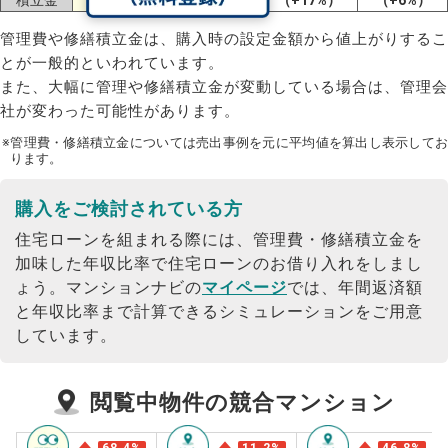
管理費や修繕積立金は、購入時の設定金額から値上がりするこ
とが一般的といわれています。
また、大幅に管理や修繕積立金が変動している場合は、管理会
社が変わった可能性があります。
※管理費・修繕積立金については売出事例を元に平均値を算出し表示してお
ります。
購入をご検討されている方
住宅ローンを組まれる際には、管理費・修繕積立金を
加味した年収比率で住宅ローンのお借り入れをしまし
ょう。
マンションナビの
マイページ
では、年間返済額
と年収比率まで計算できるシミュレーションをご用意
しています。
閲覧中物件の競合マンション
68.4
%
11.2
%
46.8
%