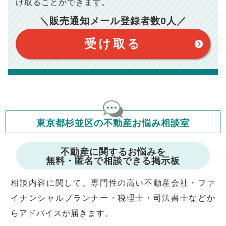
け取ることができます。
で予めご了承ください。
【注意事項】
※仲介手数料は宅地建物取引業法で定められた上限で計算して
＼販売通知メール登録者数
0
人／
おります。（物件価格×3%＋6万円＋消費税）
このシミュレーターは元利均等返済方式で試算しています。
このシミュレーターは、四捨五入にて計算しております。
このシミュレーターはお借り入れの全期間で金利が変わらない設
受け取る
定です。
このシミュレーターでの結果は、お借り入れを保証するものでは
ありません。
このシミュレーターをご利用された方の、いかなる損害について
も当社は一切責任を負いませんので、ご了承ください。
住宅ローンの種類によって、年収負担率は異なります。一般的に
年収の20～25%以内が年間のローン返済額の割合とされており
ますが、お借り入れの際に各金融機関にご相談ください。
会員マイページでは
東京都杉並区の不動産お悩み相談室
修繕費・管理費の計算もできます
不動産に関するお悩みを
無料・匿名で相談できる掲示板
相談内容に関して、専門性の高い不動産会社・ファ
イナンシャルプランナー・税理士・司法書士などか
らアドバイスが届きます。