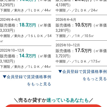
3,295円）
4,138円）
下層階 ／東向き ／1ＬＤＫ ／44㎡
中層階 ／- ／2ＬＤＫ ／24㎡
2024年4~6月
2026年4~6月
18.3
10.5
販売価格：
万円
（㎡単価
販売価格：
万円
（㎡単価
3,333円）
3,281円）
中層階 ／東向き ／1ＳＬＤＫ ／54
下層階 ／- ／1Ｒ ／10.5㎡
㎡
2025年10~12月
17.5
2022年10~12月
販売価格：
万円
（㎡単価
14.3
販売価格：
万円
（㎡単価
3,723円）
3,182円）
中層階 ／- ／1ＬＤＫ ／17.5㎡
下層階 ／東向き ／1ＬＤＫ ／44㎡
▼会員登録で賃貸価格事例
▼会員登録で賃貸価格事例
をもっと見る
をもっと見る
一括査定
スタート！
＼売るか貸すか
迷っているあなたも
／