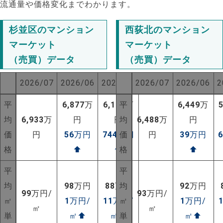
流通量や価格変化までわかります。
杉並区のマンション
西荻北のマンション
マーケット
マーケット
（売買）データ
（売買）データ
2026/07
2026/06
2025/07
2026/07
2026/06
2
平
6,877
万
6,189
平
万
6,449
万
均
6,933
万
円
円
均
6,488
万
円
価
円
56
万円
744
万円
価
円
39
万円
格
⬆
⬆
格
⬆
平
平
均
98
万円
88
万円
均
92
万円
NEW!
99
万円/
93
万円/
㎡
1
万円/
11
万円/
㎡
1
万円/
NEW!
㎡
㎡
単
㎡
⬆
㎡
⬆
単
㎡
⬆