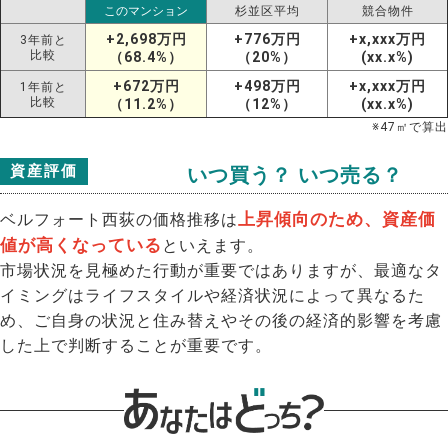
このマンション
杉並区平均
競合物件
+2,698万円
+776万円
+x,xxx万円
3年前と
比較
（68.4%）
（20%）
(xx.x%)
+672万円
+498万円
+x,xxx万円
1年前と
比較
（11.2%）
（12%）
(xx.x%)
※
47
㎡で算出
資産評価
いつ買う？ いつ売る？
上昇傾向のため、資産価
ベルフォート西荻の価格推移は
値が高くなっている
といえます。
市場状況を見極めた行動が重要ではありますが、最適なタ
イミングはライフスタイルや経済状況によって異なるた
め、ご自身の状況と住み替えやその後の経済的影響を考慮
した上で判断することが重要です。