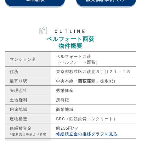
OUTLINE
ベルフォート西荻
物件概要
ベルフォート西荻
マンション名
（ベルフォート西荻）
住所
東京都杉並区西荻北３丁目２１－１５
最寄り駅
中央本線「
西荻窪
駅」徒歩3分
管理会社
秀栄興産
土地権利
所有権
用途地域
商業地域
建物構造
SRC（鉄筋鉄骨コンクリート）
修繕積立金
約256円/㎡
修繕積立金の推移グラフを見る
※最新売出事例より算出