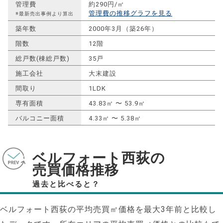
管理費
約290円/㎡
管理費の推移グラフを見る
※最新売出事例より算出
築年数
2000年3月（築26年）
階数
12階
総戸数(棟総戸数)
35戸
施工会社
大末建設
間取り
1LDK
専有面積
43.83㎡ 〜 53.9㎡
バルコニー面積
4.33㎡ 〜 5.38㎡
ベルフォート西荻の
売買価格推移
過去と比べると？
ベルフォート西荻の平均売買㎡価格を最大
3
年前と比較し