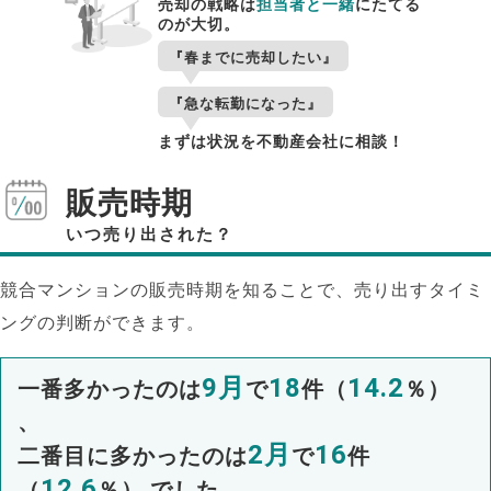
売却の戦略は
担当者と一緒
にたてる
のが大切。
『春までに売却したい』
『急な転勤になった』
まずは状況を不動産会社に相談！
販売時期
いつ売り出された？
競合マンションの販売時期を知ることで、売り出すタイミ
ングの判断ができます。
9月
18
14.2
一番多かったのは
で
件（
％）
、
2月
16
二番目に多かったのは
で
件
12.6
（
％） でした。