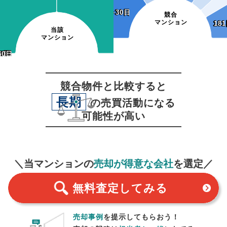
~30日
~30日
競合
マンション
18
18
当該
マンション
20日
50日
20日
50日
0日
0日
0日
30日
60日
90日
競合物件と比較すると
長期
の売買活動になる
可能性が高い
無料査定
スタート！
＼当マンションの
売却が得意な会社
を選定／
無料査定
してみる
売却事例
を提示してもらおう！