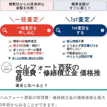
複数社からの具体的な
概算金額が
金額を比較！
すぐに届く！
一括査定を
1st査定を
申し込む
する
簡単
45秒
無料査定
個人情報
不要
最大9社
比較・検討！
とりあえず
査定書だけを
発行したい
多くのユーザーが通常
よりも
高い金額で売却！
不動産会社との
やりとりは現状不要
多くのお客様に選ばれる理由
ベルフォート西荻の
管理費・修繕積立金 価格推
移
過去と比べると？
ベルフォート西荻の管理費・修繕積立金の価格推移を最大
3年前からみることができます。