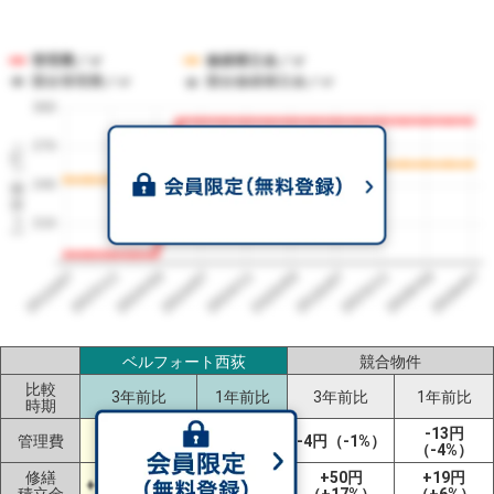
管理費／㎡
修繕積立金／㎡
競合管理費／㎡
競合修繕積立金／㎡
300
1㎡単価（円）
270
240
210
2023/07
2026/07
2026/03
2025/11
2025/07
2025/03
2024/11
2024/07
2024/03
2023/11
ベルフォート西荻
競合物件
比較
3年前比
1年前比
3年前比
1年前比
時期
+104円
±0円
-13円
管理費
-4円（-1%）
（+56%）
（±0%）
（-4%）
修繕
±0円
+50円
+19円
+12円（+5%）
積立金
（±0%）
（+17%）
（+6%）