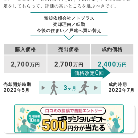
定をしてもらって、評価の高いところを選ぶべきです。
売却依頼会社／トプラス
売却理由／転勤
今後の住まい／戸建へ買い替え
購入価格
売出価格
成約価格
2
700
2
700
2
400
,
万円
,
万円
,
万円
0
価格改定
回
売却開始時期
成約時期
3
ヶ月
2022
5
2022
7
年
月
年
月