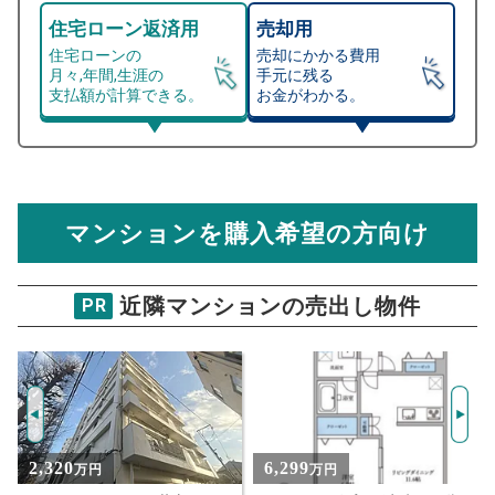
住宅ローン返済用
売却用
住宅ローンの
売却にかかる費用
月々,年間,生涯の
手元に残る
支払額が計算できる。
お金がわかる。
マンション売却シミュレーター
総支払額シミュレーション
住宅ローンの月々、年間、生涯の支払額が
マンション売却シミュレーターでは、売却価格と残債額
計算できます。
から
売却にかかる諸経費が自動で算出され、手元に残る
金額がわかります。
マンションを購入希望の方向け
万円
売却価格 参考値
購入希望
物件価格
近隣マンションの売出し物件
PR
ベルフォート西荻
試算条件 47㎡・6階
年
ご希望の
6312
返済期間
推定売却価格：
万円
%
6,299
5,990
万円
万円
住宅ローン
資金計画のために査定額や希望売却価