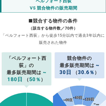
ベルフォート西荻
VS 競合物件の販売期間
■競合する物件の条件
（該当する物件数／70件）
「ベルフォート西荻」から徒歩15分以内で過去3年以内に
販売された物件
「ベルフォート西
競合物件の
~
荻」の
最多販売期間は
~
30日
30.6
最多販売期間は
（
％
）
180日
50
（
％
）
~90日
~90日
~120日
~120日
~60日
~60日
~…
~…