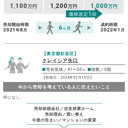
1
100
1
200
1
000
,
万円
,
万円
,
万円
1
価格改定
回
売却開始時期
成約時期
6
ヶ月
2021
8
2022
1
年
月
年
月
【東京都杉並区】
クレイシア矢口
■
専有面積／41〜50㎡
■
階数／5階
【投稿日：2024年02月15日】
今から売却を考えている人に伝えたいこと
特になし。
売却依頼会社／住友林業ホーム
売却理由／買い替え
今後の住まい／マンションの賃貸