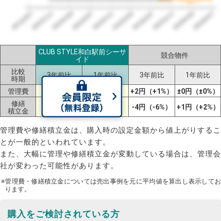
2023/07
2026/07
2026/03
2025/11
2025/07
2025/03
2024/11
2024/07
2024/03
2023/11
CLUB STYLE和白駅前シーサ
競合物件
イド
比較
3年前比
1年前比
3年前比
1年前比
時期
管理費
ー
ー
+2円（+1%）
±0円（±0%）
修繕
ー
ー
-4円（-6%）
+1円（+2%）
積立金
管理費や修繕積立金は、購入時の設定金額から値上がりするこ
とが一般的といわれています。
また、大幅に管理や修繕積立金が変動している場合は、管理会
社が変わった可能性があります。
※管理費・修繕積立金については売出事例を元に平均値を算出し表示してお
ります。
購入をご検討されている方