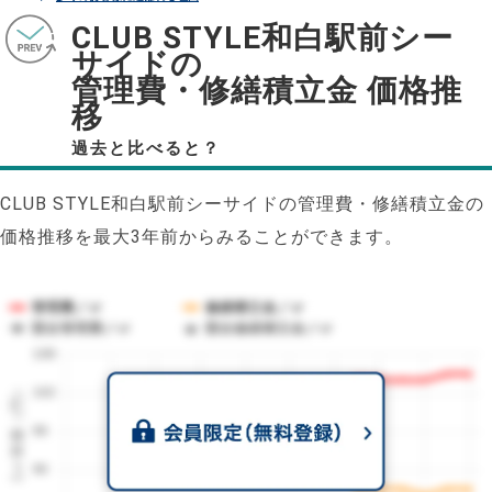
CLUB STYLE和白駅前シー
サイドの
管理費・修繕積立金 価格推
移
過去と比べると？
CLUB STYLE和白駅前シーサイドの管理費・修繕積立金の
価格推移を最大3年前からみることができます。
管理費／㎡
修繕積立金／㎡
競合管理費／㎡
競合修繕積立金／㎡
108
1㎡単価（円）
102
96
90