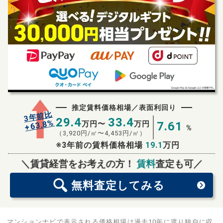
推定賃料価格相場／表面利回り
3年前比
29.4
33.4
%
63.8
万円〜
万円
7.61
+
%
（
3,920
円/㎡〜
4,453
円/㎡）
※3年前の賃料価格相場
19.1
万円
無料査定
スタート！
＼賃貸経営をお考えの方！
賃料
査定も可／
無料査定
してみる
マンションナビで表示される価格相場は過去10年に渡り独自に収