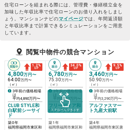
住宅ローンを組まれる際には、管理費・修繕積立金を
加味した年収比率で住宅ローンのお借り入れをしまし
ょう。
マンションナビの
マイページ
では、年間返済額
と年収比率まで計算できるシミュレーションをご用意
しています。
閲覧中物件の競合マンション
1.2
%
34.0
%
9.5
%
UP
UP
UP
4,800
6,780
3,460
万円〜
万円〜
万円〜
64.00
75.30
50.90
万円〜
万円〜
万円〜
（㎡）
（㎡）
（㎡）
3年前の価格相場
3年前の価格相場
3年前の価格相場
は
は
は
平均
4,890
万円〜
平均
5,210
万円〜
平均
3,290
万円〜
CLUB STYLE和
フリーディア和
アルファスマー
白駅前シーサイ
白レジデンス
ト九産大前駅
スクロールできます
ド
築
0
年
築
1
年
築
4
年
福岡県福岡市東区和
福岡県福岡市東区和
福岡県福岡市東区唐