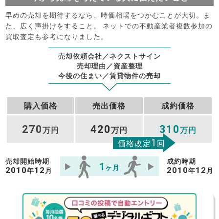
早めの売却を期待するなら、時価相場をつかむことが大切。ま
た、広く声掛けをすること。 ネットでの不動産業者複数参加の
買取査定も参考になりました。
売却依頼会社／ネクストサイン
売却理由／資産整理
今後の住まい／賃貸物件の売却
購入価格
売出価格
成約価格
270
420
310
万円
万円
万円
1
価格改定
回
売却開始時期
成約時期
1
ヶ月
2010
12
2010
12
年
月
年
月