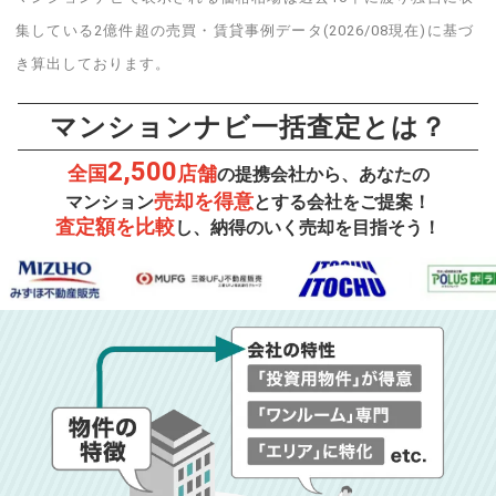
集している2億件超の売買・賃貸事例データ(2026/08現在)に基づ
き算出しております。
マンションナビ一括査定とは？
2,500
全国
店舗
の提携会社から、あなたの
売却を得意
マンション
とする会社をご提案！
査定額を比較
し、納得のいく売却を目指そう！