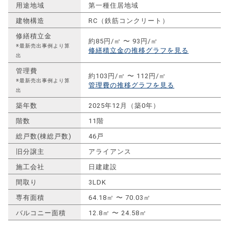
用途地域
第一種住居地域
建物構造
RC（鉄筋コンクリート）
修繕積立金
約85円/㎡ 〜 93円/㎡
※最新売出事例より算
修繕積立金の推移グラフを見る
出
管理費
約103円/㎡ 〜 112円/㎡
※最新売出事例より算
管理費の推移グラフを見る
出
築年数
2025年12月（築0年）
階数
11階
総戸数(棟総戸数)
46戸
旧分譲主
アライアンス
施工会社
日建建設
間取り
3LDK
専有面積
64.18㎡ 〜 70.03㎡
バルコニー面積
12.8㎡ 〜 24.58㎡