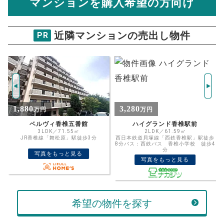
マンションを購入希望の方向け
万円
売却価格 参考値
購入希望
物件価格
近隣マンションの売出し物件
PR
CLUB STYLE和白駅前シーサイド
試算条件 75㎡・6階
年
ご希望の
4704
返済期間
推定売却価格：
万円
%
3,280
4,990
万円
万円
住宅ローン
資金計画のために査定額や希望売却価
金利
ハイグランド香椎駅前
照葉ザ・タワー 3階 3LDK
格を入力して活用するのもおすすめ◎
2LDK／61.59㎡
3LDK／79.14㎡
西日本鉄道貝塚線「西鉄香椎駅」駅徒歩
西鉄貝塚線「香椎花園前駅」駅28
売却価格
残債
8分バス：西鉄バス 香椎小学校 徒歩4
分
万円
写真をもっと見る
ボーナス
写真をもっと見る
万円
万円
返済金額
計算する
万円
希望の物件を探す
頭金