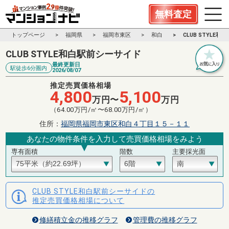
無料査定
トップページ
福岡県
福岡市東区
和白
CLUB STYLE
CLUB STYLE和白駅前シーサイド
最終更新日
駅徒歩6分圏内
2026/08/07
推定売買価格相場
4,800
5,100
万円〜
万円
（
64.00
万円/㎡〜
68.00
万円/㎡）
住所：
福岡県福岡市東区和白４丁目１５－１１
あなたの物件条件を入力して売買価格相場をみよう
専有面積
階数
主要採光面
CLUB STYLE和白駅前シーサイドの
推定売買価格相場について
修繕積立金の推移グラフ
管理費の推移グラフ