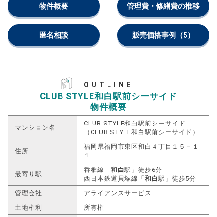
物件概要
管理費・修繕費の推移
匿名相談
販売価格事例
（5）
OUTLINE
CLUB STYLE和白駅前シーサイド
物件概要
CLUB STYLE和白駅前シーサイド
マンション名
（CLUB STYLE和白駅前シーサイド）
福岡県福岡市東区和白４丁目１５－１
住所
１
香椎線「
和白
駅」徒歩6分
最寄り駅
西日本鉄道貝塚線「
和白
駅」徒歩5分
管理会社
アライアンスサービス
土地権利
所有権