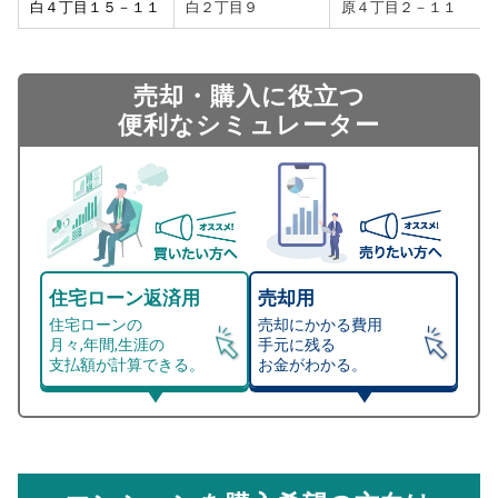
白４丁目１５－１１
白２丁目９
原４丁目２－１１
売却・購入に役立つ
便利なシミュレーター
住宅ローン返済用
売却用
住宅ローンの
売却にかかる費用
月々,年間,生涯の
手元に残る
支払額が計算できる。
お金がわかる。
マンション売却シミュレーター
総支払額シミュレーション
住宅ローンの月々、年間、生涯の支払額が
マンション売却シミュレーターでは、売却価格と残債額
計算できます。
から
売却にかかる諸経費が自動で算出され、手元に残る
金額がわかります。