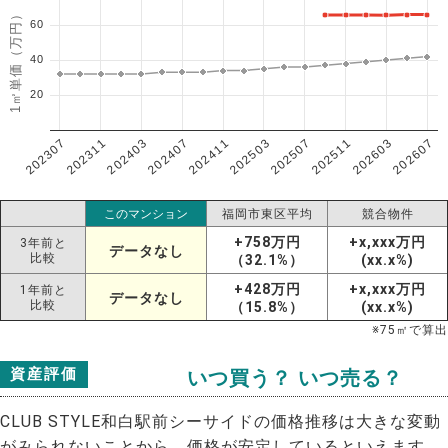
1㎡単価（万円）
60
40
20
202307
202607
202603
202511
202507
202503
202411
202407
202403
202311
このマンション
福岡市東区平均
競合物件
+758万円
+x,xxx万円
3年前と
データなし
比較
（32.1%）
(xx.x%)
+428万円
+x,xxx万円
1年前と
データなし
比較
（15.8%）
(xx.x%)
※
75
㎡で算出
資産評価
いつ買う？ いつ売る？
CLUB STYLE和白駅前シーサイドの価格推移は大きな変動
がみられないことから、価格が安定しているといえます。