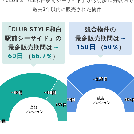
「CLUB STYLE和白駅前シーサイド」から徒歩15分以内で
過去3年以内に販売された物件
「CLUB STYLE和白
競合物件の
~
駅前シーサイド」の
最多販売期間は
~
150日
50
最多販売期間は
（
％
）
60日
66.7
（
％
）
~150日
~150日
~60日
~60日
~90日
~12…
~15…
~18…
~90日
~12…
~15…
~18…
競合
~30日
~30日
181
181
マンション
181日~
181日~
当該
マンション
0日
30日