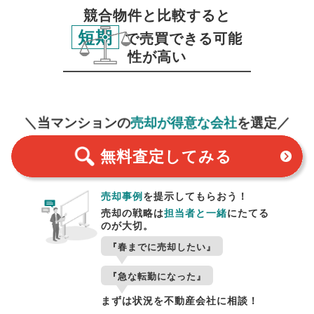
競合物件と比較すると
短期
で売買できる可能
性が高い
無料査定
スタート！
＼当マンションの
売却が得意な会社
を選定／
無料査定
してみる
売却事例
を提示してもらおう！
売却の戦略は
担当者と一緒
にたてる
のが大切。
『春までに売却したい』
『急な転勤になった』
まずは状況を不動産会社に相談！