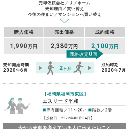
売却依頼会社／リノホーム
売却理由／買い替え
今後の住まい／マンションへ買い替え
購入価格
売出価格
成約価格
1
990
2
380
2
100
,
万円
,
万円
,
万円
0
価格改定
回
売却開始時期
成約時期
2
ヶ月
2020
6
2020
7
年
月
年
月
【福岡県福岡市東区】
エスリード平和
■
専有面積／11〜20㎡
■
階数／2階
【投稿日：2022年08月04日】
今から売却を考えている人に伝えたいこと