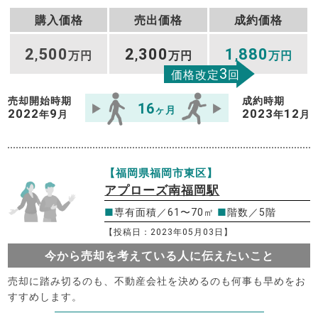
購入価格
売出価格
成約価格
2
500
2
300
1
880
,
万円
,
万円
,
万円
3
価格改定
回
売却開始時期
成約時期
16
ヶ月
2022
9
2023
12
年
月
年
月
【福岡県福岡市東区】
アプローズ南福岡駅
■
専有面積／61〜70㎡
■
階数／5階
【投稿日：2023年05月03日】
今から売却を考えている人に伝えたいこと
売却に踏み切るのも、不動産会社を決めるのも何事も早めをお
すすめします。