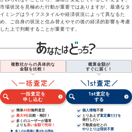
市場状況を見極めた行動が重要ではありますが、最適なタ
イミングはライフスタイルや経済状況によって異なるた
め、ご自身の状況と住み替えやその後の経済的影響を考慮
した上で判断することが重要です。
複数社からの具体的な
概算金額が
金額を比較！
すぐに届く！
一括査定を
1st査定を
申し込む
する
簡単
45秒
無料査定
個人情報
不要
最大9社
比較・検討！
とりあえず
査定書だけを
発行したい
多くのユーザーが通常
よりも
高い金額で売却！
不動産会社との
やりとりは現状不要
多くのお客様に選ばれる理由