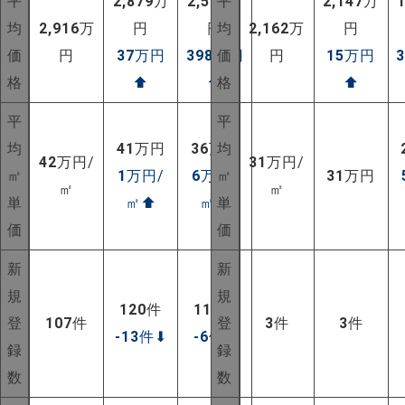
平
2,879
万
2,518
平
万
2,147
万
均
2,916
万
円
円
均
2,162
万
円
価
円
37
万円
398
万円
価
円
15
万円
格
⬆
⬆
格
⬆
平
平
均
41
万円
36
万円
均
42
万円/
31
万円/
㎡
1
万円/
6
万円/
㎡
31
万円
㎡
㎡
単
㎡
⬆
㎡
⬆
単
価
価
新
新
規
規
120
件
113
件
登
107
件
登
3
件
3
件
-13
件
⬇
-6
件
⬇
録
録
NEW!
数
数
NEW!