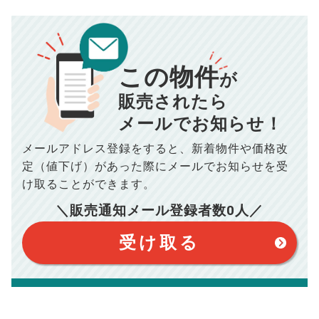
売却にかかる費用
手元に残るお金は
00
000
返済シミュレーション計算結果
万円
万円
■仲介手数料／
00
万円
この物件
834
毎月の支払額
■売買契約書印紙／
0
万円
円
が
■抵当権抹消費用／
0
万円
販売されたら
10,005
年間の支払額
円
※購入価格よりも売却価格が高い場合、譲渡所得税が発生する
メールでお知らせ！
場合がございます。詳しくは最寄りの税務署などにご確認く
ださい。
※シミュレーター結果はあくまでも概算であり、手残り金額を
メールアドレス登録をすると、
新着物件や価格改
100,050
総支払額
保証するものではございません。
円
※上記売却費用には、住所変更登記の費用、引っ越し費用、住
定（値下げ）があった際に
メールでお知らせを受
宅ローンの一括繰上返済の手数料等は含まれておりませんの
け取ることができます。
で予めご了承ください。
【注意事項】
※仲介手数料は宅地建物取引業法で定められた上限で計算して
おります。（物件価格×3%＋6万円＋消費税）
このシミュレーターは元利均等返済方式で試算しています。
＼販売通知メール登録者数
0
人／
このシミュレーターは、四捨五入にて計算しております。
このシミュレーターはお借り入れの全期間で金利が変わらない設
受け取る
定です。
このシミュレーターでの結果は、お借り入れを保証するものでは
ありません。
このシミュレーターをご利用された方の、いかなる損害について
も当社は一切責任を負いませんので、ご了承ください。
住宅ローンの種類によって、年収負担率は異なります。一般的に
年収の20～25%以内が年間のローン返済額の割合とされており
ますが、お借り入れの際に各金融機関にご相談ください。