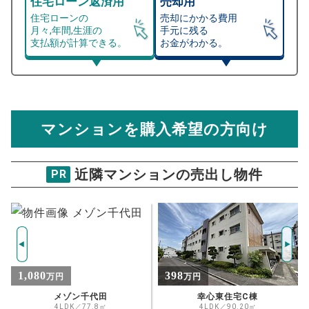
住宅ローン返済用
売却用
住宅ローンの
売却にかかる費用
月々,年間,生涯の
手元に残る
支払額が計算できる。
お金がわかる。
マンション売却シミュレーター
総支払額シミュレーション
住宅ローンの月々、年間、生涯の支払額が
マンション売却シミュレーターでは、売却価格と残債額
計算できます。
から
売却にかかる諸経費が自動で算出され、手元に残る
金額がわかります。
マンションを購入希望の方向け
万円
売却価格 参考値
購入希望
物件価格
近隣マンションの売出し物件
PR
ダイアパレス千代田橋
試算条件 79㎡・8階
年
ご希望の
3105
返済期間
推定売却価格：
万円
%
398
398
万円
万円
住宅ローン
資金計画のために査定額や希望売却価
金利
幸心東住宅C棟
幸心東住宅C棟
格を入力して活用するのもおすすめ◎
4LDK／90.20㎡
4LDK／90.2㎡