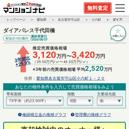
無料査定
トップページ
愛知県
名古屋市守山区
小六町
ダイアパレ
ダイアパレス千代田橋
最終更新日
駅徒歩10分圏内
2026/08/07
推定売買価格相場
3,120
3,420
万円〜
万円
3年前比
%
（
39.50
万円/㎡〜
43.30
万円/㎡）
29.9
+
2,520
※3年前の売買価格相場 平均
万円
住所：
愛知県名古屋市守山区小六町１－２０
あなたの物件条件を入力して売買価格相場をみよう
専有面積
階数
主要採光面
修繕積立金の推移グラフ
管理費の推移グラフ