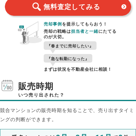
無料査定
してみる
売却事例
を提示してもらおう！
売却の戦略は
担当者と一緒
にたてる
のが大切。
『春までに売却したい』
『急な転勤になった』
まずは状況を不動産会社に相談！
販売時期
いつ売り出された？
競合マンションの販売時期を知ることで、売り出すタイミ
ングの判断ができます。