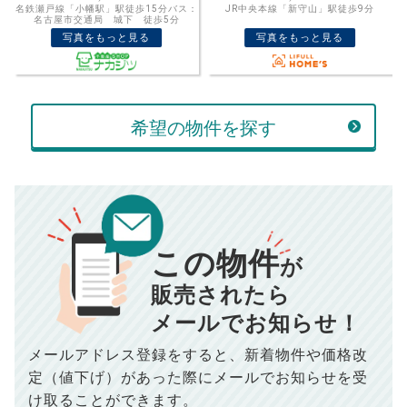
：
JR中央本線「新守山」駅徒歩9分
JR中央本線「新守山駅」駅徒歩9分バ
売却価格
残債
ス：名古屋市交通局 幸心 徒歩3分
万円
写真をもっと見る
写真をもっと見る
ボーナス
万円
万円
返済金額
計算する
万円
希望の物件を探す
頭金
売却にかかる費用
手元に残るお金は
00
000
返済シミュレーション計算結果
万円
万円
■仲介手数料／
00
万円
この物件
834
毎月の支払額
■売買契約書印紙／
0
万円
円
が
■抵当権抹消費用／
0
万円
販売されたら
10,005
年間の支払額
円
※購入価格よりも売却価格が高い場合、譲渡所得税が発生する
メールでお知らせ！
場合がございます。詳しくは最寄りの税務署などにご確認く
ださい。
※シミュレーター結果はあくまでも概算であり、手残り金額を
メールアドレス登録をすると、
新着物件や価格改
100,050
総支払額
保証するものではございません。
円
※上記売却費用には、住所変更登記の費用、引っ越し費用、住
定（値下げ）があった際に
メールでお知らせを受
宅ローンの一括繰上返済の手数料等は含まれておりませんの
け取ることができます。
で予めご了承ください。
【注意事項】