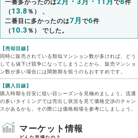
2月・3月・11月
8
一番多かったのは
で
件
13.8
（
％） 、
7月
6
二番目に多かったのは
で
件
10.3
（
％） でした。
【売却目線】
同時に販売されている類似マンション数が多ければ、どう
しても値下げ競争になってしまうことから、販売マンショ
ン数が多い場合には閑散期を狙うのもおすすめです。
【購入目線】
購入時期を目安に狙い目シーズンを見極めましょう。流通
の多いタイミングでは売出し状況を見て価格交渉のチャン
スがあるかも。その際には価格相場を参考にしましょう。
マーケット情報
どんな市場なの？