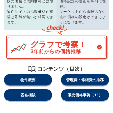
販売価格は成約価格とは限
価格設定の適正を事前に理
りません。
解。
物件サイトの掲載価格が相
マーケットから乖離のない
場と乖離が無いか確認でき
売出価格の設定ができるよ
ます。
うになります。
グラフで考察！
3年前からの価格推移
コンテンツ（目次）
物件概要
管理費・修繕費の推移
匿名相談
販売価格事例
（15）