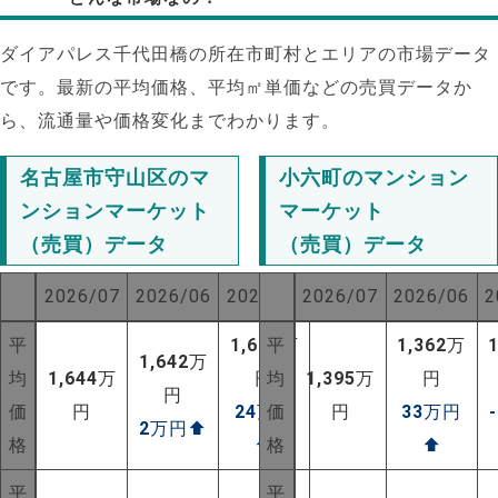
ダイアパレス千代田橋の所在市町村とエリアの市場データ
です。最新の平均価格、平均㎡単価などの売買データか
ら、流通量や価格変化までわかります。
名古屋市守山区のマ
小六町のマンション
ンションマーケット
マーケット
（売買）データ
（売買）データ
2026/07
2026/06
2025/07
2026/07
2026/06
2
平
1,620
平
万
1,362
万
1,642
万
均
1,644
万
円
均
1,395
万
円
円
価
円
24
万円
価
円
33
万円
NEW!
2
万円
⬆
格
⬆
格
⬆
NEW!
平
平