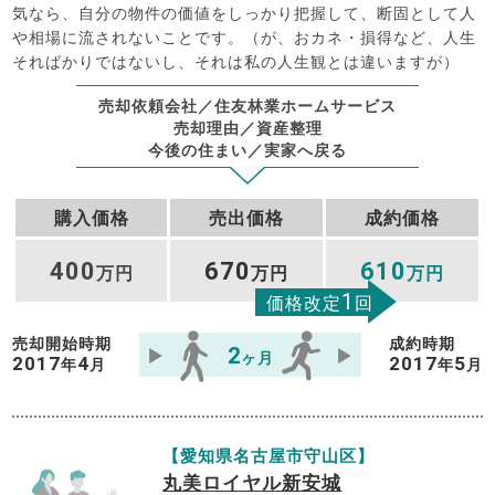
気なら、自分の物件の価値をしっかり把握して、断固として人
や相場に流されないことです。（が、おカネ・損得など、人生
そればかりではないし、それは私の人生観とは違いますが）
売却依頼会社／住友林業ホームサービス
売却理由／資産整理
今後の住まい／実家へ戻る
購入価格
売出価格
成約価格
400
670
610
万円
万円
万円
1
価格改定
回
売却開始時期
成約時期
2
ヶ月
2017
4
2017
5
年
月
年
月
【愛知県名古屋市守山区】
丸美ロイヤル新安城