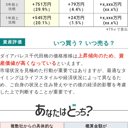
+751万円
+79万円
+x,xxx万円
3年前と
比較
（29.9%）
（4.4%）
(xx.x%)
+545万円
+24万円
+x,xxx万円
1年前と
比較
（20.1%）
（1.5%）
(xx.x%)
※
79
㎡で算出
資産評価
いつ買う？ いつ売る？
上昇傾向のため、資
ダイアパレス千代田橋の価格推移は
産価値が高くなっている
といえます。
市場状況を見極めた行動が重要ではありますが、最適なタ
イミングはライフスタイルや経済状況によって異なるた
め、ご自身の状況と住み替えやその後の経済的影響を考慮
した上で判断することが重要です。
複数社からの具体的な
概算金額が