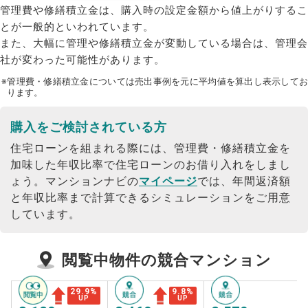
管理費や修繕積立金は、購入時の設定金額から値上がりするこ
とが一般的といわれています。
また、大幅に管理や修繕積立金が変動している場合は、管理会
社が変わった可能性があります。
※管理費・修繕積立金については売出事例を元に平均値を算出し表示してお
ります。
購入をご検討されている方
住宅ローンを組まれる際には、管理費・修繕積立金を
加味した年収比率で住宅ローンのお借り入れをしまし
ょう。
マンションナビの
マイページ
では、年間返済額
と年収比率まで計算できるシミュレーションをご用意
しています。
閲覧中物件の競合マンション
29.9
%
9.8
%
UP
UP