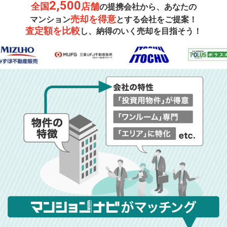
2,500
全国
店舗
の提携会社から、あなたの
売却を得意
マンション
とする会社をご提案！
査定額を比較
し、納得のいく売却を目指そう！