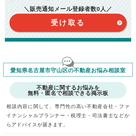
※仲介手数料は宅地建物取引業法で定められた上限で計算して
おります。（物件価格×3%＋6万円＋消費税）
このシミュレーターは元利均等返済方式で試算しています。
＼販売通知メール登録者数
0
人／
このシミュレーターは、四捨五入にて計算しております。
このシミュレーターはお借り入れの全期間で金利が変わらない設
受け取る
定です。
このシミュレーターでの結果は、お借り入れを保証するものでは
ありません。
このシミュレーターをご利用された方の、いかなる損害について
も当社は一切責任を負いませんので、ご了承ください。
住宅ローンの種類によって、年収負担率は異なります。一般的に
年収の20～25%以内が年間のローン返済額の割合とされており
ますが、お借り入れの際に各金融機関にご相談ください。
会員マイページでは
修繕費・管理費の計算もできます
愛知県名古屋市守山区の不動産お悩み相談室
不動産に関するお悩みを
無料・匿名で相談できる掲示板
相談内容に関して、専門性の高い不動産会社・ファ
イナンシャルプランナー・税理士・司法書士などか
らアドバイスが届きます。