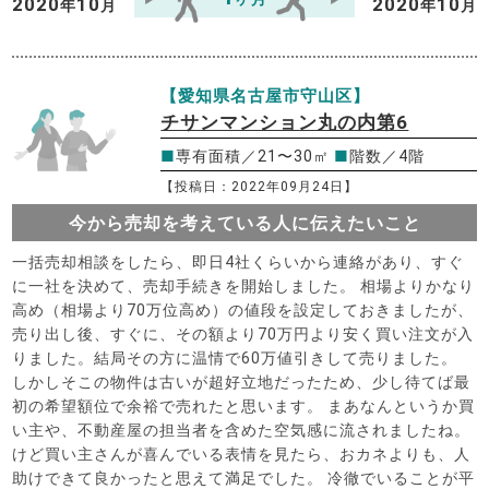
2020
10
2020
10
年
月
年
月
【愛知県名古屋市守山区】
チサンマンション丸の内第6
■
専有面積／21〜30㎡
■
階数／4階
【投稿日：2022年09月24日】
今から売却を考えている人に伝えたいこと
一括売却相談をしたら、即日4社くらいから連絡があり、すぐ
に一社を決めて、売却手続きを開始しました。 相場よりかなり
高め（相場より70万位高め）の値段を設定しておきましたが、
売り出し後、すぐに、その額より70万円より安く買い注文が入
りました。結局その方に温情で60万値引きして売りました。
しかしそこの物件は古いが超好立地だったため、少し待てば最
初の希望額位で余裕で売れたと思います。 まあなんというか買
い主や、不動産屋の担当者を含めた空気感に流されましたね。
けど買い主さんが喜んでいる表情を見たら、おカネよりも、人
助けできて良かったと思えて満足でした。 冷徹でいることが平