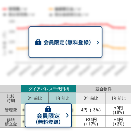
管理費／㎡
修繕積立金／㎡
競合管理費／㎡
競合修繕積立金／㎡
180
1㎡単価（円）
150
120
90
2023/07
2026/07
2026/03
2025/11
2025/07
2025/03
2024/11
2024/07
2024/03
2023/11
ダイアパレス千代田橋
競合物件
比較
3年前比
1年前比
3年前比
1年前比
時期
±0円
管理費
+2円（+1%）
-10円（-6%）
-4円（-3%）
（±0%）
修繕
+24円
+4円
+1円（+1%）
-7円（-6%）
積立金
（+17%）
（+2%）