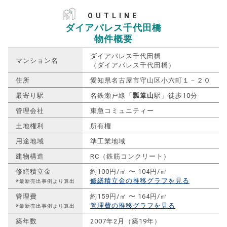
OUTLINE
ダイアパレス千代田橋
物件概要
ダイアパレス千代田橋
マンション名
（ダイアパレス千代田橋）
住所
愛知県名古屋市守山区小六町１－２０
最寄り駅
名鉄瀬戸線「
瓢箪山
駅」徒歩10分
管理会社
東急コミュニティー
土地権利
所有権
用途地域
準工業地域
建物構造
RC（鉄筋コンクリート）
修繕積立金
約100円/㎡ 〜 104円/㎡
修繕積立金の推移グラフを見る
※最新売出事例より算出
管理費
約159円/㎡ 〜 164円/㎡
管理費の推移グラフを見る
※最新売出事例より算出
築年数
2007年2月（築19年）