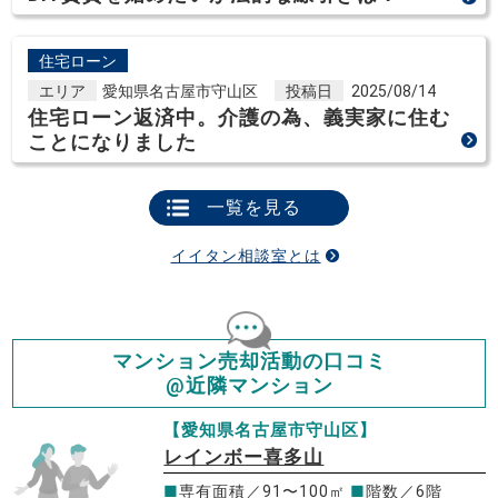
住宅ローン
エリア
愛知県名古屋市守山区
投稿日
2025/08/14
住宅ローン返済中。介護の為、義実家に住む
ことになりました
一覧を見る
イイタン相談室とは
マンション売却活動の口コミ
@近隣マンション
【愛知県名古屋市守山区】
レインボー喜多山
■
専有面積／91〜100㎡
■
階数／6階