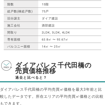
階数
15階
総戸数(棟総戸数)
75戸
旧分譲主
ダイア建設
施工会社
酒部建設
間取り
2LDK, 3LDK, 4LDK
専有面積
63.8㎡ 〜 93.67㎡
バルコニー面積
14㎡ 〜 25㎡
ダイアパレス千代田橋の
売買価格推移
過去と比べると？
ダイアパレス千代田橋の平均売買㎡価格を最大
3
年前と比
較したデータです。所在エリアの平均売買㎡価格との比較
もできます。