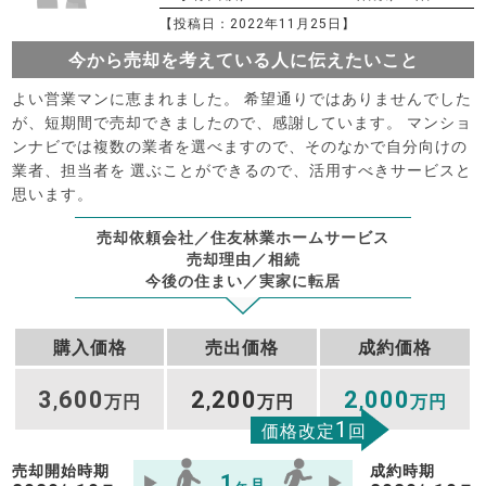
【投稿日：2022年11月25日】
今から売却を考えている人に伝えたいこと
よい営業マンに恵まれました。 希望通りではありませんでした
が、短期間で売却できましたので、感謝しています。 マンショ
ンナビでは複数の業者を選べますので、そのなかで自分向けの
業者、担当者を 選ぶことができるので、活用すべきサービスと
思います。
売却依頼会社／住友林業ホームサービス
売却理由／相続
今後の住まい／実家に転居
購入価格
売出価格
成約価格
3
600
2
200
2
000
,
万円
,
万円
,
万円
1
価格改定
回
売却開始時期
成約時期
1
ヶ月