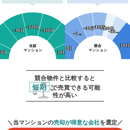
~120日
~120日
~120日
~120日
~90日
~90日
~150日
~150日
~90日
~90日
~150日
~150日
~18…
~18…
~6…
~6…
181
181
当該
競合
~30日
~30日
マンション
マンション
30日
30日
181日~
181日~
競合物件と比較すると
短期
で売買できる可能
性が高い
無料査定
スタート！
＼当マンションの
売却が得意な会社
を選定／