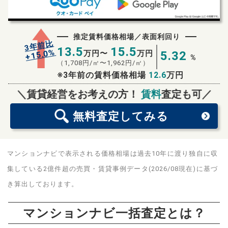
推定賃料価格相場／表面利回り
3年前比
13.5
15.5
%
15.0
万円〜
万円
5.32
+
%
（
1,708
円/㎡〜
1,962
円/㎡）
※3年前の賃料価格相場
12.6
万円
無料査定
スタート！
＼賃貸経営をお考えの方！
賃料
査定も可／
無料査定
してみる
マンションナビで表示される価格相場は過去10年に渡り独自に収
集している2億件超の売買・賃貸事例データ(2026/08現在)に基づ
き算出しております。
マンションナビ一括査定とは？