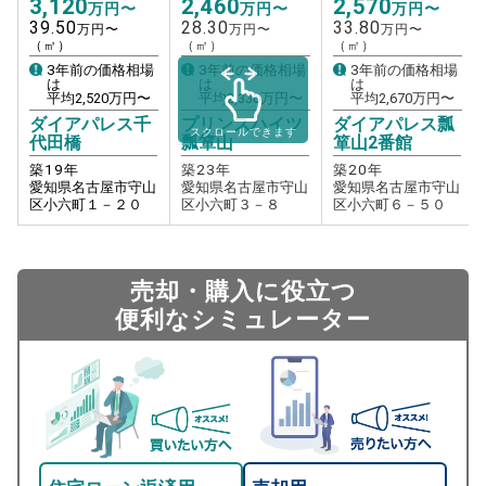
3,120
2,460
2,570
万円〜
万円〜
万円〜
39.50
28.30
33.80
万円〜
万円〜
万円〜
（㎡）
（㎡）
（㎡）
3年前の価格相場
3年前の価格相場
3年前の価格相場
は
は
は
平均
2,520
万円〜
平均
2,330
万円〜
平均
2,670
万円〜
ダイアパレス千
プリンスハイツ
ダイアパレス瓢
スクロールできます
代田橋
瓢箪山
箪山2番館
築
19
年
築
23
年
築
20
年
愛知県名古屋市守山
愛知県名古屋市守山
愛知県名古屋市守山
区小六町１－２０
区小六町３－８
区小六町６－５０
売却・購入に役立つ
便利なシミュレーター