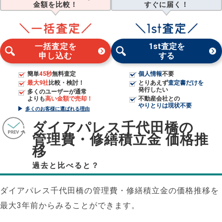
金額を比較！
すぐに届く！
一括査定を
1st査定を
申し込む
する
簡単
45秒
無料査定
個人情報
不要
最大9社
比較・検討！
とりあえず
査定書だけを
発行したい
多くのユーザーが通常
よりも
高い金額で売却！
不動産会社との
やりとりは現状不要
多くのお客様に選ばれる理由
ダイアパレス千代田橋の
管理費・修繕積立金 価格推
移
過去と比べると？
ダイアパレス千代田橋の管理費・修繕積立金の価格推移を
最大3年前からみることができます。