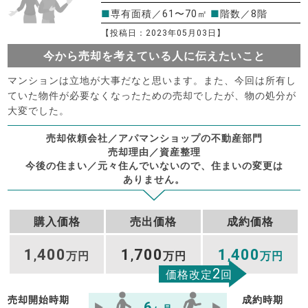
■
専有面積／61〜70㎡
■
階数／8階
【投稿日：2023年05月03日】
今から売却を考えている人に伝えたいこと
マンションは立地が大事だなと思います。また、今回は所有し
ていた物件が必要なくなったための売却でしたが、物の処分が
大変でした。
売却依頼会社／アパマンショップの不動産部門
売却理由／資産整理
今後の住まい／元々住んでいないので、住まいの変更は
ありません。
購入価格
売出価格
成約価格
1
400
1
700
1
400
,
万円
,
万円
,
万円
2
価格改定
回
売却開始時期
成約時期
6