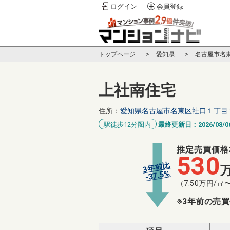
ログイン
会員登録
トップページ
愛知県
名古屋市名
上社南住宅
住所：
愛知県名古屋市名東区社口１丁目
駅徒歩12分圏内
最終更新日：
2026/08/0
推定売買価格
530
3年前比
%
37.5
-
（
7.50
万円/㎡
※3年前の売買