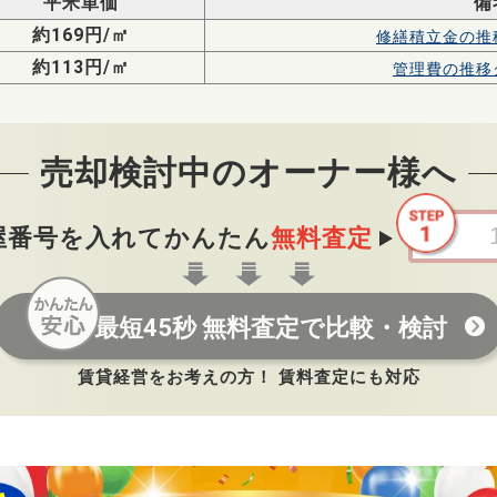
平米単価
備
約169円/㎡
修繕積立金の
推
約113円/㎡
管理費の
推移
売却検討中のオーナー様へ
屋番号を入れてかんたん
無料査定
最短45秒 無料査定で比較・検討
賃貸経営をお考えの方！ 賃料査定にも対応