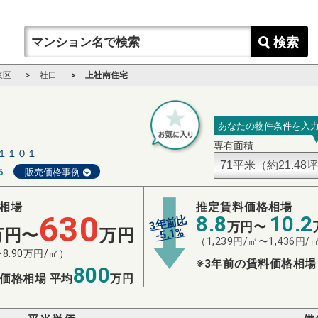
検索
東区
社口
上社南住宅
あなたの物件条件を入
専有面積
１１０１
6
販売価格事例
相場
推定賃料価格相場
630
8.8
10.2
3年前比
万円〜
%
万円〜
万円
5.1
-
（
1,239
円/㎡〜
1,436
円/
〜
8.90
万円/㎡）
※3年前の賃料価格相場
800
価格相場 平均
万円