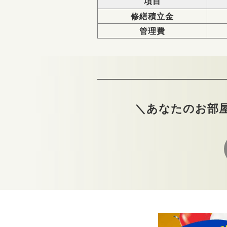
項目
修繕積立金
管理費
＼あなたのお部