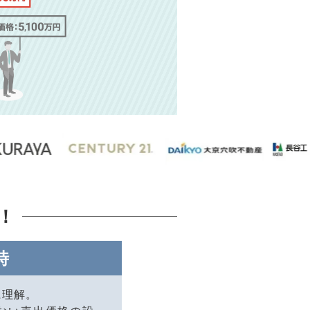
！
時
に理解。