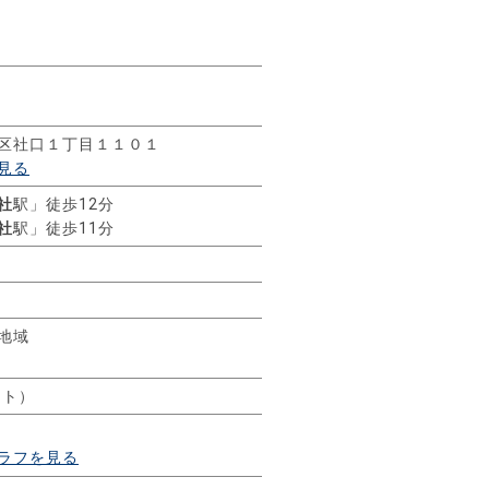
区社口１丁目１１０１
見る
社
駅」徒歩12分
社
駅」徒歩11分
地域
ート）
ラフを見る