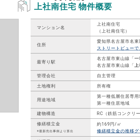
上社南住宅
物件概要
上社南住宅
マンション名
（上社南住宅）
愛知県名古屋市名東
住所
ストリートビューで
名古屋市東山線「
一
最寄り駅
名古屋市東山線「
上
管理会社
自主管理
土地権利
所有権
第一種低層住居専用
用途地域
第一種住居地域
建物構造
RC（鉄筋コンクリ
修繕積立金
約169円/㎡
修繕積立金の推移グ
※最新売出事例より算出