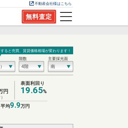
不動産会社様はこちら
無料査定
力すると売買、賃貸価格相場が変わります！
階数
主要採光面
表面利回り
19.65
万円
%
㎡）
9.9
 平均
万円