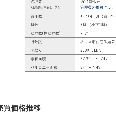
管理費
約113円/㎡
管理費の推移グラフ
※最新売出事例より算出
築年数
1974年3月（築52
階数
8階 （地下1階）
総戸数(棟総戸数)
70戸
旧分譲主
名古屋市住宅供給公
間取り
2LDK, 3LDK
専有面積
67.39㎡ 〜 74㎡
バルコニー面積
3㎡ 〜 4.45㎡
売買価格推移