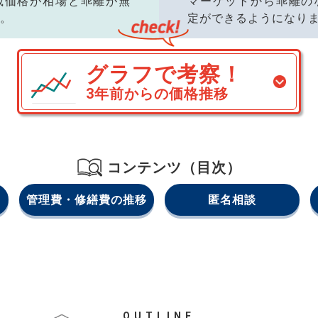
載価格が相場と乖離が無
マーケットから乖離の
。
定ができるようになり
グラフで考察！
3年前からの価格推移
コンテンツ（目次）
管理費・修繕費の推移
匿名相談
OUTLINE