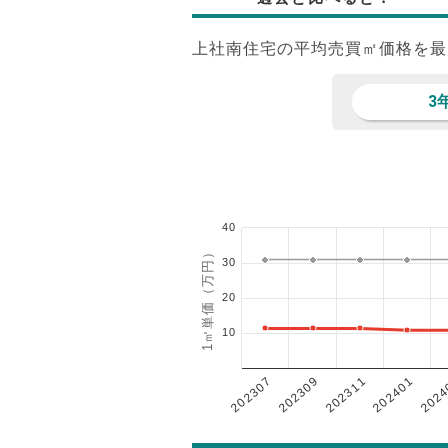
上社南住宅の平均売買㎡価格を最
3
40
1㎡単価（万円）
30
20
10
202401
202307
202311
2024
202309