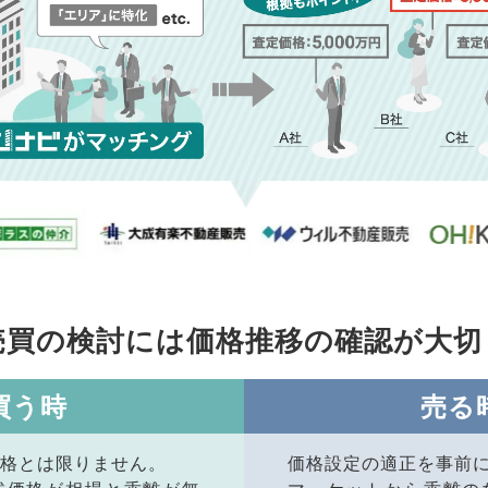
売買の検討には価格推移の
確認が大切
買う時
売る
格とは限りません。
価格設定の適正を事前