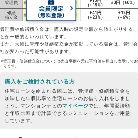
+15円
管理費
±0円（±0%）
±0円（±0%）
±0円（±0%）
（+15%）
修繕
+41円
+12円
±0円（±0%）
±0円（±0%）
積立金
（+23%）
（+6%）
管理費や修繕積立金は、購入時の設定金額から値上がりするこ
とが一般的といわれています。
また、大幅に管理や修繕積立金が変動している場合は、管理会
社が変わった可能性があります。
※管理費・修繕積立金については売出事例を元に平均値を算出し表示してお
ります。
購入をご検討されている方
住宅ローンを組まれる際には、管理費・修繕積立金を
加味した年収比率で住宅ローンのお借り入れをしまし
ょう。
マンションナビの
マイページ
では、年間返済額
と年収比率まで計算できるシミュレーションをご用意
しています。