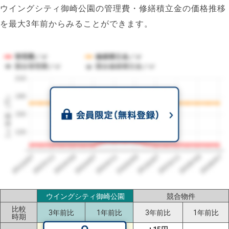
ウイングシティ御崎公園の管理費・修繕積立金の価格推移
を最大3年前からみることができます。
管理費／㎡
修繕積立金／㎡
競合管理費／㎡
競合修繕積立金／㎡
210
1㎡単価（円）
180
150
120
2023/07
2026/07
2026/03
2025/11
2025/07
2025/03
2024/11
2024/07
2024/03
2023/11
ウイングシティ御崎公園
競合物件
比較
3年前比
1年前比
3年前比
1年前比
時期