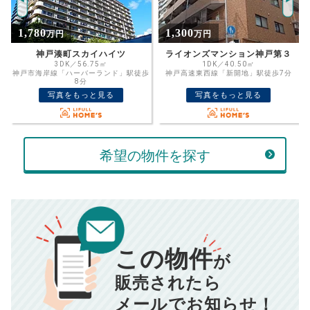
%
1,300
3,200
万円
万円
住宅ローン
資金計画のために査定額や希望売却価
金利
ライオンズマンション神戸第３
ワコーレグランディール御旅
格を入力して活用するのもおすすめ◎
1DK／40.50㎡
2LDK／52.62㎡
歩
神戸高速東西線「新開地」駅徒歩7分
JR東海道・山陽本線「兵庫」駅徒歩4分
売却価格
残債
万円
写真をもっと見る
写真をもっと見る
ボーナス
万円
万円
返済金額
計算する
希望の物件を探す
万円
頭金
売却にかかる費用
手元に残るお金は
00
000
返済シミュレーション計算結果
万円
万円
この物件
■仲介手数料／
00
万円
が
834
毎月の支払額
■売買契約書印紙／
0
万円
円
■抵当権抹消費用／
0
万円
販売されたら
10,005
メールでお知らせ！
年間の支払額
円
※購入価格よりも売却価格が高い場合、譲渡所得税が発生する