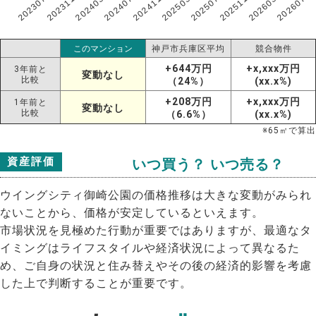
202307
202607
202603
202511
202507
202503
202411
202407
202403
202311
このマンション
神戸市兵庫区平均
競合物件
+644万円
+x,xxx万円
3年前と
変動なし
比較
（24%）
(xx.x%)
+208万円
+x,xxx万円
1年前と
変動なし
比較
（6.6%）
(xx.x%)
※
65
㎡で算出
資産評価
いつ買う？ いつ売る？
ウイングシティ御崎公園の価格推移は大きな変動がみられ
ないことから、価格が安定しているといえます。
市場状況を見極めた行動が重要ではありますが、最適なタ
イミングはライフスタイルや経済状況によって異なるた
め、ご自身の状況と住み替えやその後の経済的影響を考慮
した上で判断することが重要です。