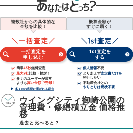
複数社からの具体的な
概算金額が
金額を比較！
すぐに届く！
一括査定を
1st査定を
申し込む
する
簡単
45秒
無料査定
個人情報
不要
最大9社
比較・検討！
とりあえず
査定書だけを
発行したい
多くのユーザーが通常
よりも
高い金額で売却！
不動産会社との
やりとりは現状不要
多くのお客様に選ばれる理由
ウイングシティ御崎公園の
管理費・修繕積立金 価格推
移
過去と比べると？