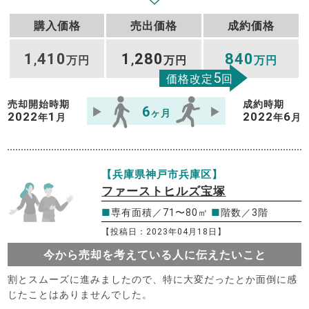
購入価格
売出価格
成約価格
1
410
1
280
840
,
万円
,
万円
万円
5
価格改定
回
売却開始時期
成約時期
6
ヶ月
2022
1
2022
6
年
月
年
月
【兵庫県神戸市兵庫区】
ファーストヒルズ宝塚
■
専有面積／71〜80㎡
■
階数／3階
【投稿日：2023年04月18日】
今から売却を考えている人に伝えたいこと
割とスムーズに進みましたので、特に大変だったとか面倒に感
じたことはありませんでした。