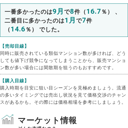
9月
8
16.7
一番多かったのは
で
件（
％） 、
1月
7
二番目に多かったのは
で
件
14.6
（
％） でした。
【売却目線】
同時に販売されている類似マンション数が多ければ、どう
しても値下げ競争になってしまうことから、販売マンショ
ン数が多い場合には閑散期を狙うのもおすすめです。
【購入目線】
購入時期を目安に狙い目シーズンを見極めましょう。流通
の多いタイミングでは売出し状況を見て価格交渉のチャン
スがあるかも。その際には価格相場を参考にしましょう。
マーケット情報