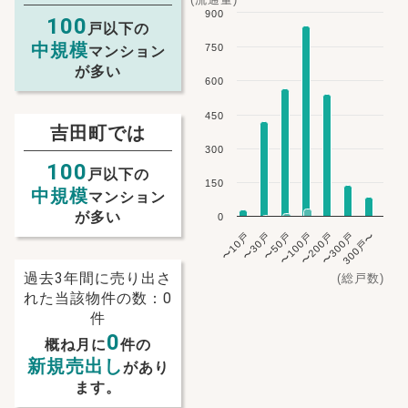
900
100
戸以下の
中規模
750
マンション
が多い
600
450
吉田町では
300
100
戸以下の
150
中規模
マンション
が多い
0
〜10戸
〜30戸
〜50戸
〜100戸
〜200戸
〜300戸
300戸〜
過去3年間に売り出さ
(総戸数)
れた当該物件の数：0
件
0
概ね月に
件の
新規売出し
があり
ます。