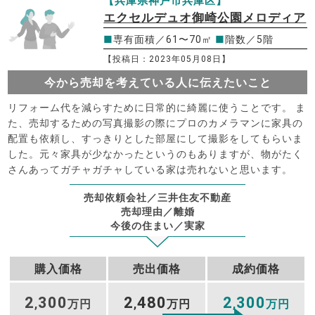
【兵庫県神戸市兵庫区】
エクセルデュオ御崎公園メロディア
■
専有面積／61〜70㎡
■
階数／5階
【投稿日：2023年05月08日】
今から売却を考えている人に伝えたいこと
リフォーム代を減らすために日常的に綺麗に使うことです。 ま
た、売却するための写真撮影の際にプロのカメラマンに家具の
配置も依頼し、すっきりとした部屋にして撮影をしてもらいま
した。元々家具が少なかったというのもありますが、物がたく
さんあってガチャガチャしている家は売れないと思います。
売却依頼会社／三井住友不動産
売却理由／離婚
今後の住まい／実家
購入価格
売出価格
成約価格
2
300
2
480
2
300
,
万円
,
万円
,
万円