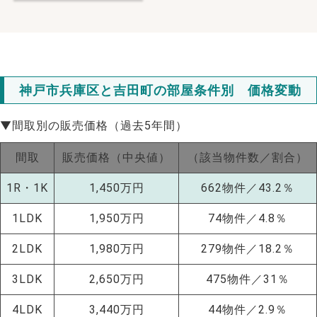
神戸市兵庫区と吉田町の部屋条件別 価格変動
▼間取別の販売価格（過去5年間）
間取
販売価格（中央値）
（該当物件数／割合）
1R・1K
1,450万円
662物件／43.2％
1LDK
1,950万円
74物件／4.8％
2LDK
1,980万円
279物件／18.2％
3LDK
2,650万円
475物件／31％
NEW!
4LDK
3,440万円
44物件／2.9％
NEW!