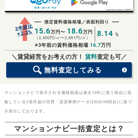
推定賃料価格相場／表面利回り
3年前比
15.6
18.6
%
2.3
万円〜
万円
8.14
+
%
（
2,400
円/㎡〜
2,861
円/㎡）
※3年前の賃料価格相場
16.7
万円
無料査定
スタート！
＼賃貸経営をお考えの方！
賃料
査定も可／
無料査定
してみる
マンションナビで表示される価格相場は過去10年に渡り独自に収
集している2億件超の売買・賃貸事例データ(2026/08現在)に基づ
き算出しております。
マンションナビ一括査定とは？