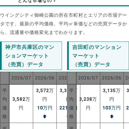
どんな市場なの？
ウイングシティ御崎公園の所在市町村とエリアの市場デー
タです。最新の平均価格、平均㎡単価などの売買データか
ら、流通量や価格変化までわかります。
神戸市兵庫区のマン
吉田町のマンション
ションマーケット
マーケット
（売買）データ
（売買）データ
2026/07
2026/06
2025/07
2026/07
2026/06
2
平
3,572
万
3,361
平
万
3,135
万
均
3,582
万
円
円
均
3,238
万
円
価
円
10
万円
221
万円
価
円
103
万円
格
⬆
⬆
格
⬆
平
平