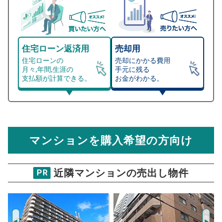
住宅ローン返済用
売却用
住宅ローンの
売却にかかる費用
月々,年間,生涯の
手元に残る
支払額が計算できる。
お金がわかる。
マンション売却シミュレーター
総支払額シミュレーション
住宅ローンの月々、年間、生涯の支払額が
マンション売却シミュレーターでは、売却価格と残債額
計算できます。
から
売却にかかる諸経費が自動で算出され、手元に残る
金額がわかります。
マンションを購入希望の方向け
万円
売却価格 参考値
購入希望
物件価格
近隣マンションの売出し物件
PR
ウイングシティ御崎公園
試算条件 65㎡・4階
年
ご希望の
2398
返済期間
推定売却価格：
万円