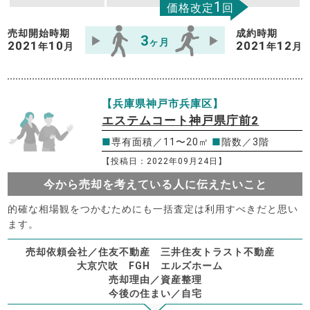
1
価格改定
回
売却開始時期
成約時期
3
ヶ月
2021
10
2021
12
年
月
年
月
【兵庫県神戸市兵庫区】
エステムコート神戸県庁前2
■
専有面積／11〜20㎡
■
階数／3階
【投稿日：2022年09月24日】
今から売却を考えている人に伝えたいこと
的確な相場観をつかむためにも一括査定は利用すべきだと思い
ます。
売却依頼会社／住友不動産 三井住友トラスト不動産
大京穴吹 FGH エルズホーム
売却理由／資産整理
今後の住まい／自宅