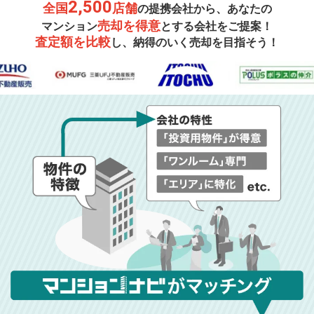
2,500
全国
店舗
の提携会社から、あなたの
売却を得意
マンション
とする会社をご提案！
査定額を比較
し、納得のいく売却を目指そう！