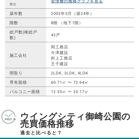
管理費の推移グラフを見る
算出
築年数
2002年5月（築24年）
階数
8階 （地下1階）
総戸数(棟総戸
43戸
数)
岡工務店
今津建設
施工会社
村上工務店
王子建設
間取り
2LDK, 3LDK, 4LDK
専有面積
60.71㎡ 〜 72.64㎡
バルコニー面積
12.55㎡ 〜 20.17㎡
ウイングシティ御崎公園の
売買価格推移
過去と比べると？