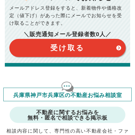
場合がございます。詳しくは最寄りの税務署などにご確認く
ださい。
メールアドレス登録をすると、
新着物件や価格改
※シミュレーター結果はあくまでも概算であり、手残り金額を
100,050
総支払額
保証するものではございません。
円
定（値下げ）があった際に
メールでお知らせを受
※上記売却費用には、住所変更登記の費用、引っ越し費用、住
宅ローンの一括繰上返済の手数料等は含まれておりませんの
け取ることができます。
で予めご了承ください。
【注意事項】
※仲介手数料は宅地建物取引業法で定められた上限で計算して
＼販売通知メール登録者数
0
人／
おります。（物件価格×3%＋6万円＋消費税）
このシミュレーターは元利均等返済方式で試算しています。
このシミュレーターは、四捨五入にて計算しております。
このシミュレーターはお借り入れの全期間で金利が変わらない設
受け取る
定です。
このシミュレーターでの結果は、お借り入れを保証するものでは
ありません。
このシミュレーターをご利用された方の、いかなる損害について
も当社は一切責任を負いませんので、ご了承ください。
住宅ローンの種類によって、年収負担率は異なります。一般的に
年収の20～25%以内が年間のローン返済額の割合とされており
ますが、お借り入れの際に各金融機関にご相談ください。
会員マイページでは
兵庫県神戸市兵庫区の不動産お悩み相談室
修繕費・管理費の計算もできます
不動産に関するお悩みを
無料・匿名で相談できる掲示板
相談内容に関して、専門性の高い不動産会社・ファ