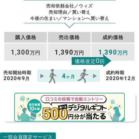
売却依頼会社／ウィズ
売却理由／買い替え
今後の住まい／マンションへ買い替え
購入価格
売出価格
成約価格
1
300
1
390
1
390
,
万円
,
万円
,
万円
0
価格改定
回
売却開始時期
成約時期
4
ヶ月
2020
9
2020
12
年
月
年
月
一部会員限定サービス