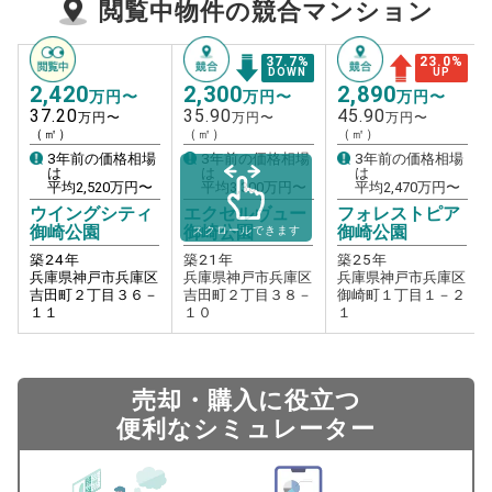
閲覧中物件の競合マンション
37.7
%
23.0
%
DOWN
UP
2,420
2,300
2,890
万円〜
万円〜
万円〜
37.20
35.90
45.90
万円〜
万円〜
万円〜
（㎡）
（㎡）
（㎡）
3年前の価格相場
3年前の価格相場
3年前の価格相場
は
は
は
平均
2,520
万円〜
平均
3,300
万円〜
平均
2,470
万円〜
ウイングシティ
エクセルヴュー
フォレストピア
御崎公園
御崎公園
御崎公園
スクロールできます
築
24
年
築
21
年
築
25
年
兵庫県神戸市兵庫区
兵庫県神戸市兵庫区
兵庫県神戸市兵庫区
吉田町２丁目３６－
吉田町２丁目３８－
御崎町１丁目１－２
１１
１０
１
売却・購入に役立つ
便利なシミュレーター