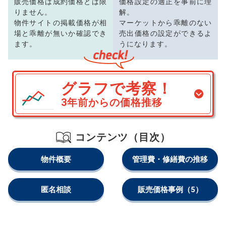
販売価格は成約価格とは限
価格設定の適正を事前に理
りません。
解。
物件サイトの掲載価格が相
マーケットから乖離のない
場と乖離が無いか確認でき
売出価格の設定ができるよ
ます。
うになります。
グラフで考察！
3年前からの価格推移
コンテンツ（目次）
物件概要
管理費・修繕費の推移
匿名相談
販売価格事例
（5）