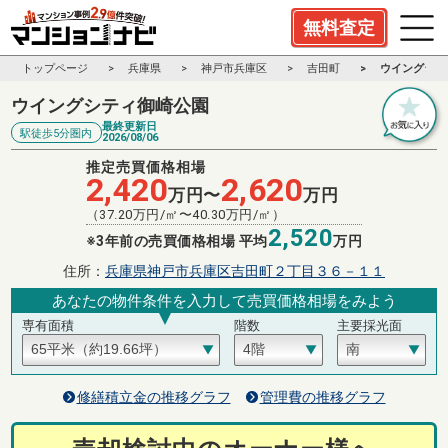
無料査定
トップページ
兵庫県
神戸市兵庫区
吉田町
ウイングシテ
ウイングシティ御崎公園
最終更新日
駅徒歩5分圏内
2026/08/06
推定売買価格相場
2,420
2,620
万円〜
万円
（
37.20
万円/㎡〜
40.30
万円/㎡）
2,520
※3年前の売買価格相場 平均
万円
住所：
兵庫県神戸市兵庫区吉田町２丁目３６－１１
あなたの物件条件を入力して売買価格相場をみよう
専有面積
階数
主要採光面
修繕積立金の推移グラフ
管理費の推移グラフ