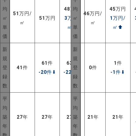
均
48
万円
均
45
万円
51
万円/
46
万円/
㎡
51
万円
3
万円/
㎡
1
万円/
㎡
㎡
単
㎡
⬆
単
㎡
⬆
価
価
新
新
規
規
61
件
63
件
1
件
登
41
件
登
0
件
-20
件
⬇
-22
件
⬇
-1
件
⬇
録
録
数
数
平
平
均
均
築
27
年
27
年
27
年
築
21
年
21
年
年
年
数
数