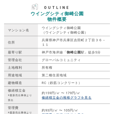
OUTLINE
ウイングシティ御崎公園
物件概要
ウイングシティ御崎公園
マンション名
（ウイングシティ御崎公園）
兵庫県神戸市兵庫区吉田町２丁目３６－
住所
１１
最寄り駅
神戸市海岸線「
御崎公園
駅」徒歩5分
管理会社
グローバルコミュニティ
土地権利
所有権
用途地域
第二種住居地域
建物構造
RC（鉄筋コンクリート）
修繕積立金
約159円/㎡ 〜 179円/㎡
※最新売出事例より
修繕積立金の推移グラフを見る
算出
管理費
約93円/㎡ 〜 105円/㎡
※最新売出事例より