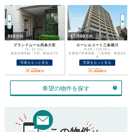
試算条件 73㎡・7階
年
ご希望の
8526
返済期間
推定売却価格：
万円
%
17,900
10,500
万円
万円
住宅ローン
資金計画のために査定額や希望売却価
金利
ローレルコート三条堀川
パークホームズ京都二条城
格を入力して活用するのもおすすめ◎
4LDK／126.45㎡
3LDK／76.57㎡
京都地下鉄東西線「二条城前」駅徒歩5
京都地下鉄東西線「二条城前」駅徒歩3
売却価格
残債
分
分
万円
写真をもっと見る
写真をもっと見る
ボーナス
万円
万円
返済金額
計算する
希望の物件を探す
万円
頭金
売却にかかる費用
手元に残るお金は
00
000
返済シミュレーション計算結果
万円
万円
■仲介手数料／
00
万円