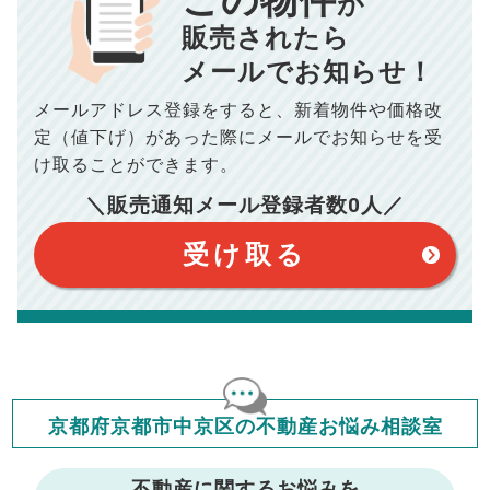
この物件
が
834
毎月の支払額
■売買契約書印紙／
0
万円
円
■抵当権抹消費用／
0
万円
販売されたら
10,005
メールでお知らせ！
年間の支払額
円
※購入価格よりも売却価格が高い場合、譲渡所得税が発生する
場合がございます。詳しくは最寄りの税務署などにご確認く
ださい。
メールアドレス登録をすると、
新着物件や価格改
※シミュレーター結果はあくまでも概算であり、手残り金額を
100,050
総支払額
保証するものではございません。
円
定（値下げ）があった際に
メールでお知らせを受
※上記売却費用には、住所変更登記の費用、引っ越し費用、住
宅ローンの一括繰上返済の手数料等は含まれておりませんの
け取ることができます。
で予めご了承ください。
【注意事項】
※仲介手数料は宅地建物取引業法で定められた上限で計算して
＼販売通知メール登録者数
0
人／
おります。（物件価格×3%＋6万円＋消費税）
このシミュレーターは元利均等返済方式で試算しています。
このシミュレーターは、四捨五入にて計算しております。
このシミュレーターはお借り入れの全期間で金利が変わらない設
受け取る
定です。
このシミュレーターでの結果は、お借り入れを保証するものでは
ありません。
このシミュレーターをご利用された方の、いかなる損害について
も当社は一切責任を負いませんので、ご了承ください。
住宅ローンの種類によって、年収負担率は異なります。一般的に
年収の20～25%以内が年間のローン返済額の割合とされており
ますが、お借り入れの際に各金融機関にご相談ください。
会員マイページでは
京都府京都市中京区の不動産お悩み相談室
修繕費・管理費の計算もできます
不動産に関するお悩みを