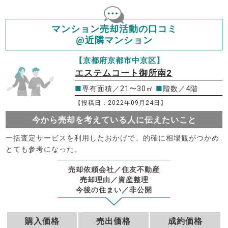
マンション売却活動の口コミ
@近隣マンション
【京都府京都市中京区】
エステムコート御所南2
■
専有面積／21〜30㎡
■
階数／4階
【投稿日：2022年09月24日】
今から売却を考えている人に伝えたいこと
一括査定サービスを利用したおかげで、的確に相場観がつかめ
とても参考になった。
売却依頼会社／住友不動産
売却理由／資産整理
今後の住まい／非公開
購入価格
売出価格
成約価格