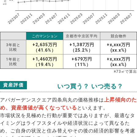
202307
202607
202603
202511
202507
202503
202411
202407
202403
202311
このマンション
京都市中京区平均
競合物件
+2,635万円
+1,387万円
+x,xxx万円
3年前と
比較
（41.6%）
（25.2%）
(xx.x%)
+1,460万円
+679万円
+x,xxx万円
1年前と
比較
（19.4%）
（11%）
(xx.x%)
※
73
㎡で算出
資産評価
いつ買う？ いつ売る？
上昇傾向のた
アパガーデンスクエア四条烏丸の価格推移は
め、資産価値が高くなっている
といえます。
市場状況を見極めた行動が重要ではありますが、最適なタ
イミングはライフスタイルや経済状況によって異なるた
め、ご自身の状況と住み替えやその後の経済的影響を考慮