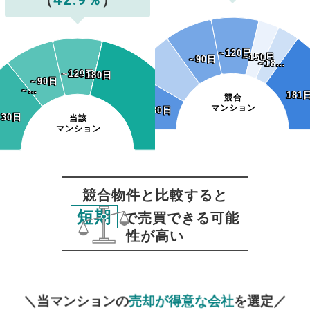
（
％
）
~120日
~120日
~150日
~150日
~90日
~90日
~18…
~18…
~120日
~120日
~150日
~180日
~150日
~180日
~90日
~90日
~…
~…
181
181
競合
マンション
~30日
~30日
~30日
~30日
当該
マンション
競合物件と比較すると
短期
で売買できる可能
性が高い
無料査定
スタート！
＼当マンションの
売却が得意な会社
を選定／