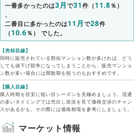
3月
31
11.8
一番多かったのは
で
件（
％）
、
11月
28
二番目に多かったのは
で
件
10.6
（
％） でした。
【売却目線】
同時に販売されている類似マンション数が多ければ、どう
しても値下げ競争になってしまうことから、販売マンショ
ン数が多い場合には閑散期を狙うのもおすすめです。
【購入目線】
購入時期を目安に狙い目シーズンを見極めましょう。流通
の多いタイミングでは売出し状況を見て価格交渉のチャン
スがあるかも。その際には価格相場を参考にしましょう。
マーケット情報