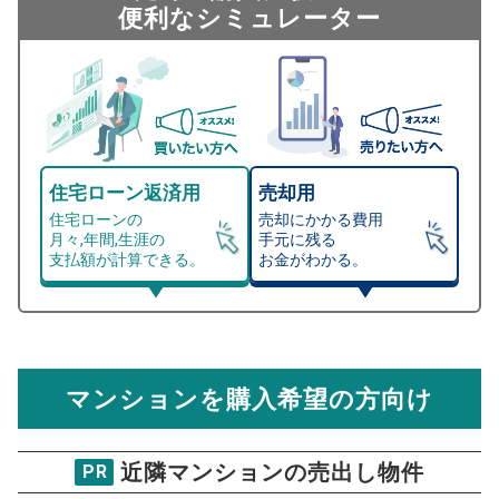
便利なシミュレーター
住宅ローン返済用
売却用
住宅ローンの
売却にかかる費用
月々,年間,生涯の
手元に残る
支払額が計算できる。
お金がわかる。
マンション売却シミュレーター
総支払額シミュレーション
住宅ローンの月々、年間、生涯の支払額が
マンション売却シミュレーターでは、売却価格と残債額
計算できます。
から
売却にかかる諸経費が自動で算出され、手元に残る
金額がわかります。
マンションを購入希望の方向け
万円
売却価格 参考値
購入希望
物件価格
近隣マンションの売出し物件
PR
アパガーデンスクエア四条烏丸