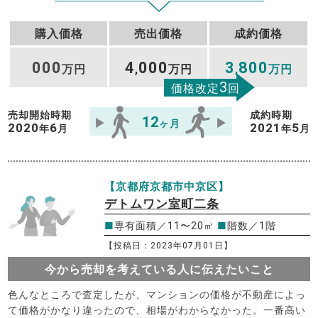
購入価格
売出価格
成約価格
000
4
000
3
800
万円
,
万円
,
万円
3
価格改定
回
売却開始時期
成約時期
12
ヶ月
2020
6
2021
5
年
月
年
月
【京都府京都市中京区】
デトムワン室町二条
■
専有面積／11〜20㎡
■
階数／1階
【投稿日：2023年07月01日】
今から売却を考えている人に伝えたいこと
色んなところで査定したが、マンションの価格が不動産によっ
て価格がかなり違ったので、相場がわからなかった。一番高い