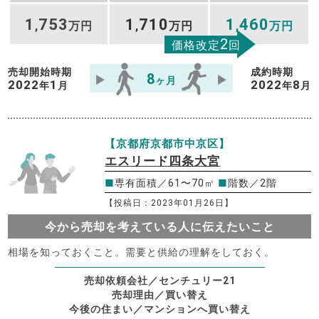
1
753
1
710
1
460
,
万円
,
万円
,
万円
2
価格改定
回
売却開始時期
成約時期
8
ヶ月
2022
1
2022
8
年
月
年
月
【京都府京都市中京区】
エスリード四条大宮
■
専有面積／61〜70㎡
■
階数／2階
【投稿日：2023年01月26日】
今から売却を考えている人に伝えたいこと
相場を知っておくこと。需要と供給の理解をしておく。
売却依頼会社／センチュリー21
売却理由／買い替え
今後の住まい／マンションへ買い替え