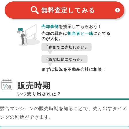
無料査定
してみる
売却事例
を提示してもらおう！
売却の戦略は
担当者と一緒
にたてる
のが大切。
『春までに売却したい』
『急な転勤になった』
まずは状況を不動産会社に相談！
販売時期
いつ売り出された？
競合マンションの販売時期を知ることで、売り出すタイミ
ングの判断ができます。