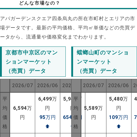
どんな市場なの？
アパガーデンスクエア四条烏丸の所在市町村とエリアの市
場データです。最新の平均価格、平均㎡単価などの売買デ
ータから、流通量や価格変化までわかります。
京都市中京区のマン
蟷螂山町のマンショ
ションマーケット
ンマーケット
（売買）データ
（売買）データ
2026/07
2026/06
2025/07
2026/07
2026/06
2
平
6,499
万
5,940
平
万
5,480
万
均
6,594
万
円
円
均
5,589
万
円
価
円
95
万円
654
万円
価
円
109
万円
NEW!
格
⬆
⬆
格
⬆
NEW!