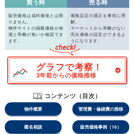
買う時
売る時
販売価格は成約価格とは限
価格設定の適正を事前に理
りません。
解。
物件サイトの掲載価格が相
マーケットから乖離のない
場と乖離が無いか確認でき
売出価格の設定ができるよ
ます。
うになります。
グラフで考察！
3年前からの価格推移
コンテンツ（目次）
物件概要
管理費・修繕費の推移
匿名相談
販売価格事例
（16）