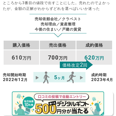
ところから3番目の値段で出すことにした。売れたのでよかっ
たが、金額の正解がわからずどれを選べばいいか迷った
売却依頼会社／クラベスト
売却理由／資産整理
今後の住まい／戸建の賃貸
購入価格
売出価格
成約価格
610
700
620
万円
万円
万円
2
価格改定
回
売却開始時期
成約時期
5
ヶ月
2022
12
2023
4
年
月
年
月