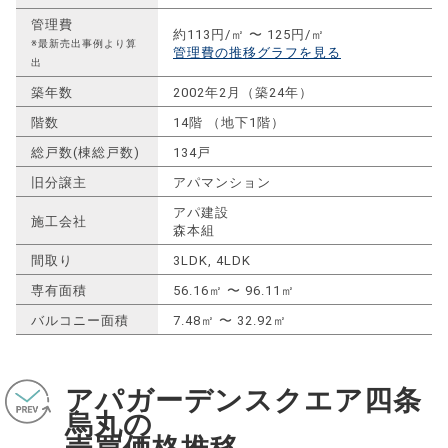
管理費
約113円/㎡ 〜 125円/㎡
※最新売出事例より算
管理費の推移グラフを見る
出
築年数
2002年2月（築24年）
階数
14階 （地下1階）
総戸数(棟総戸数)
134戸
旧分譲主
アパマンション
アパ建設
施工会社
森本組
間取り
3LDK, 4LDK
専有面積
56.16㎡ 〜 96.11㎡
バルコニー面積
7.48㎡ 〜 32.92㎡
アパガーデンスクエア四条
烏丸の