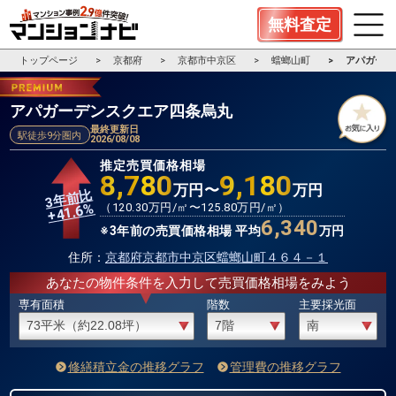
無料査定
トップページ
京都府
京都市中京区
蟷螂山町
アパガーデ
アパガーデンスクエア四条烏丸
最終更新日
駅徒歩9分圏内
2026/08/08
推定売買価格相場
8,780
9,180
万円〜
万円
3年前比
%
（
120.30
万円/㎡〜
125.80
万円/㎡）
41.6
+
6,340
※3年前の売買価格相場 平均
万円
住所：
京都府京都市中京区蟷螂山町４６４－１
あなたの物件条件を入力して売買価格相場をみよう
専有面積
階数
主要採光面
修繕積立金の推移グラフ
管理費の推移グラフ