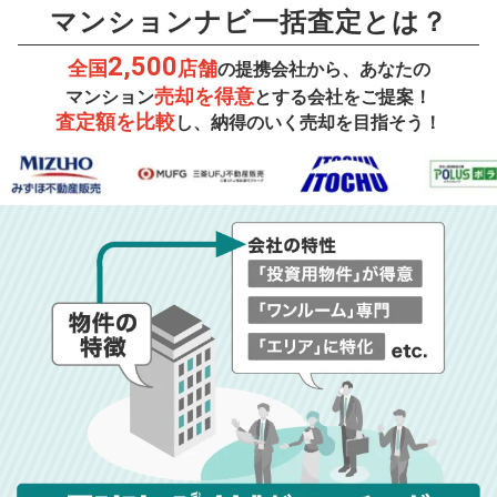
マンションナビ一括査定とは？
2,500
全国
店舗
の提携会社から、あなたの
売却を得意
マンション
とする会社をご提案！
査定額を比較
し、納得のいく売却を目指そう！