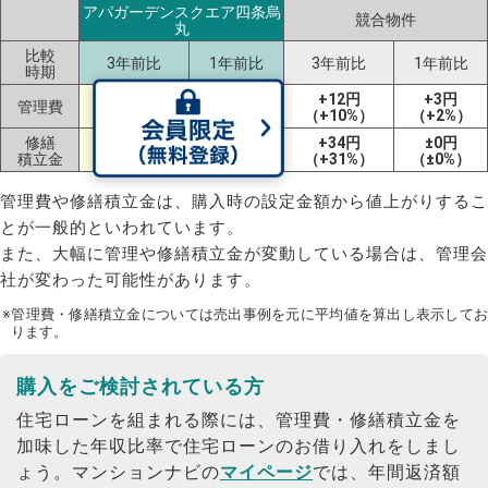
アパガーデンスクエア四条烏
競合物件
丸
比較
3年前比
1年前比
3年前比
1年前比
時期
+23円
+12円
+12円
+3円
管理費
（+24%）
（+11%）
（+10%）
（+2%）
修繕
+203円
+56円
+34円
±0円
積立金
（+148%）
（+20%）
（+31%）
（±0%）
管理費や修繕積立金は、購入時の設定金額から値上がりするこ
とが一般的といわれています。
また、大幅に管理や修繕積立金が変動している場合は、管理会
社が変わった可能性があります。
※管理費・修繕積立金については売出事例を元に平均値を算出し表示してお
ります。
購入をご検討されている方
住宅ローンを組まれる際には、管理費・修繕積立金を
加味した年収比率で住宅ローンのお借り入れをしまし
ょう。
マンションナビの
マイページ
では、年間返済額