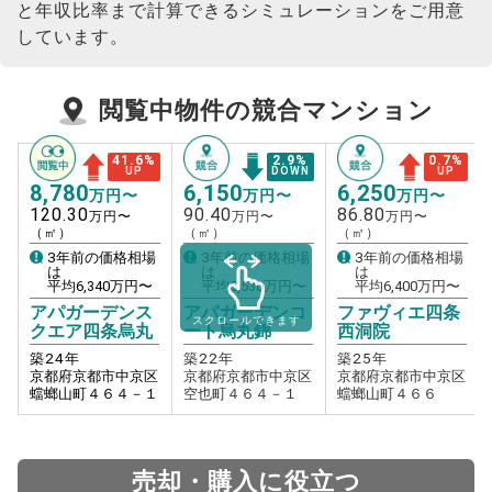
と年収比率まで計算できるシミュレーションをご用意
しています。
閲覧中物件の競合マンション
41.6
%
2.9
%
0.7
%
UP
DOWN
UP
8,780
6,150
6,250
万円〜
万円〜
万円〜
120.30
90.40
86.80
万円〜
万円〜
万円〜
（㎡）
（㎡）
（㎡）
3年前の価格相場
3年前の価格相場
3年前の価格相場
は
は
は
平均
6,340
万円〜
平均
6,530
万円〜
平均
6,400
万円〜
アパガーデンス
アパガーデンコ
ファヴィエ四条
スクロールできます
クエア四条烏丸
ート烏丸錦
西洞院
築
24
年
築
22
年
築
25
年
京都府京都市中京区
京都府京都市中京区
京都府京都市中京区
蟷螂山町４６４－１
空也町４６４－１
蟷螂山町４６６
売却・購入に役立つ