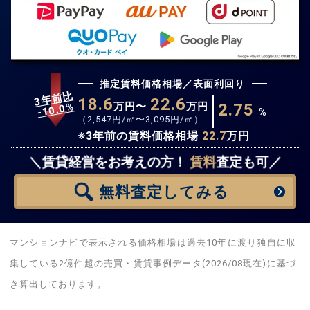
推定賃料価格相場／表面利回り
3年前比
18.6
22.6
%
万円〜
万円
2.75
10.0
-
%
（
2,547
円/㎡〜
3,095
円/㎡）
※3年前の賃料価格相場
22.7
万円
無料査定
スタート！
＼賃貸経営をお考えの方！
賃料
査定も可／
無料査定
してみる
マンションナビで表示される価格相場は過去10年に渡り独自に収
集している2億件超の売買・賃貸事例データ(2026/08現在)に基づ
き算出しております。