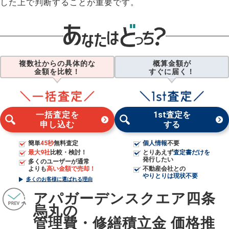
した上で判断することが重要です。
複数社からの具体的な
概算金額が
金額を比較！
すぐに届く！
一括査定を
1st査定を
申し込む
する
簡単
45秒
無料査定
個人情報
不要
最大9社
比較・検討！
とりあえず
査定書だけを
発行したい
多くのユーザーが通常
よりも
高い金額で売却！
不動産会社との
やりとりは現状不要
多くのお客様に選ばれる理由
アパガーデンスクエア四条
烏丸の
管理費・修繕積立金 価格推