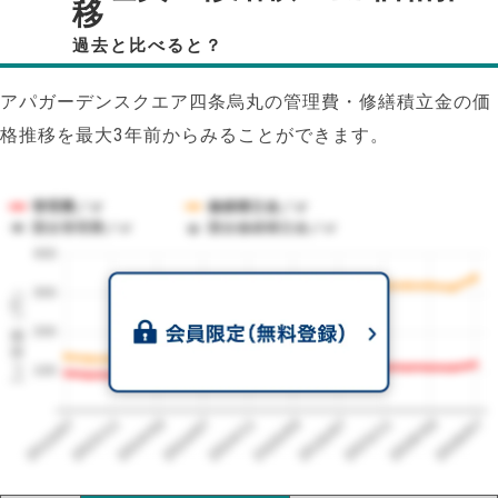
移
過去と比べると？
アパガーデンスクエア四条烏丸の管理費・修繕積立金の価
格推移を最大3年前からみることができます。
管理費／㎡
修繕積立金／㎡
競合管理費／㎡
競合修繕積立金／㎡
400
1㎡単価（円）
300
200
100
2023/07
2026/07
2026/03
2025/11
2025/07
2025/03
2024/11
2024/07
2024/03
2023/11