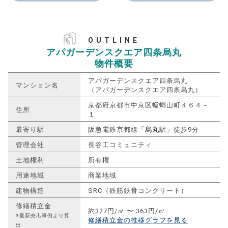
OUTLINE
アパガーデンスクエア四条烏丸
物件概要
アパガーデンスクエア四条烏丸
マンション名
（アパガーデンスクエア四条烏丸）
京都府京都市中京区蟷螂山町４６４－
住所
１
最寄り駅
阪急電鉄京都線「
烏丸
駅」徒歩9分
管理会社
長谷工コミュニティ
土地権利
所有権
用途地域
商業地域
建物構造
SRC（鉄筋鉄骨コンクリート）
修繕積立金
約327円/㎡ 〜 363円/㎡
※最新売出事例より算
修繕積立金の推移グラフを見る
出