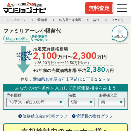
無料査定
トップページ
愛知県
名古屋市守山区
苗代
ファミリアー
ファミリアーレ小幡苗代
最終更新日
駅徒歩10分圏内
2026/08/06
推定売買価格相場
3年前比
2,100
2,300
万円〜
万円
%
8.2
-
（
26.90
万円/㎡〜
29.50
万円/㎡）
2,380
※3年前の売買価格相場 平均
万円
住所：
愛知県名古屋市守山区苗代１丁目１２－８
あなたの物件条件を入力して売買価格相場をみよう
専有面積
階数
主要採光面
修繕積立金の推移グラフ
管理費の推移グラフ