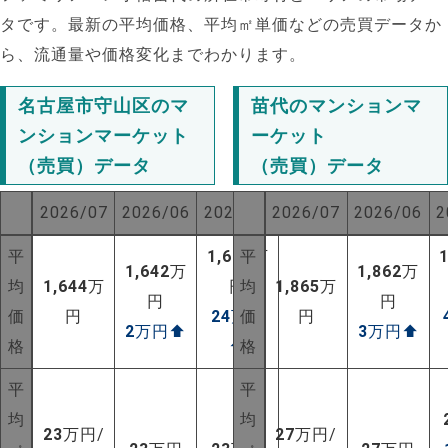
タです。最新の平均価格、平均㎡単価などの売買データか
ら、流通量や価格変化までわかります。
名古屋市守山区のマ
苗代のマンションマ
ンションマーケット
ーケット
（売買）データ
（売買）データ
2026/07
2026/06
2025/07
2026/07
2026/06
2
平
1,620
平
万
1,642
万
1,862
万
均
1,644
万
円
均
1,865
万
円
円
価
円
24
万円
価
円
2
万円
⬆
3
万円
⬆
格
⬆
格
NEW!
平
平
NEW!
均
均
23
万円/
27
万円/