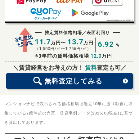
推定賃料価格相場／表面利回り
3年前比
11.7
13.7
%
5.0
万円〜
万円
6.92
+
%
（
1,500
円/㎡〜
1,756
円/㎡）
※3年前の賃料価格相場
12.0
万円
無料査定
スタート！
＼賃貸経営をお考えの方！
賃料
査定も可／
無料査定
してみる
マンションナビで表示される価格相場は過去10年に渡り独自に収
集している2億件超の売買・賃貸事例データ(2026/08現在)に基づ
き算出しております。