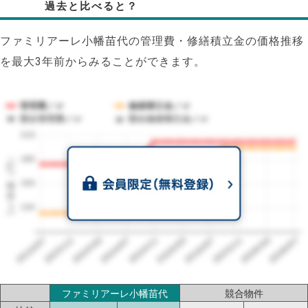
過去と比べると？
ファミリアーレ小幡苗代の管理費・修繕積立金の価格推移
を最大3年前からみることができます。
管理費／㎡
修繕積立金／㎡
競合管理費／㎡
競合修繕積立金／㎡
210
1㎡単価（円）
180
150
120
2023/07
2026/07
2026/03
2025/11
2025/07
2025/03
2024/11
2024/07
2024/03
2023/11
ファミリアーレ小幡苗代
競合物件