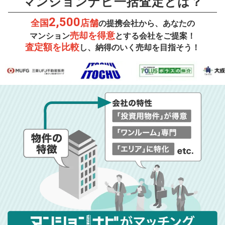
マンションナビ一括査定とは？
2,500
全国
店舗
の提携会社から、あなたの
売却を得意
マンション
とする会社をご提案！
査定額を比較
し、納得のいく売却を目指そう！