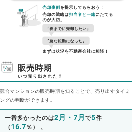
売却事例
を提示してもらおう！
売却の戦略は
担当者と一緒
にたてる
のが大切。
『春までに売却したい』
『急な転勤になった』
まずは状況を不動産会社に相談！
販売時期
いつ売り出された？
競合マンションの販売時期を知ることで、売り出すタイミ
ングの判断ができます。
2月・7月
5
一番多かったのは
で
件
16.7
（
％） 、