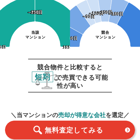
~120日
~150日
~120日
~150日
~90日
~90日
~150日
~150日
~120日
~120日
~180日
~180日
~90日
~90日
当該
競合
マンション
マンション
~30日
~30日
0日
30日
181日~
181日~
競合物件と比較すると
短期
で売買できる可能
性が高い
無料査定
スタート！
＼当マンションの
売却が得意な会社
を選定／
無料査定
してみる