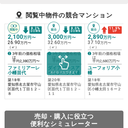
閲覧中物件の競合マンション
8.2
%
8.0
%
11.9
%
DOWN
DOWN
UP
2,100
3,000
2,890
万円〜
万円〜
万円〜
26.90
32.60
37.10
万円〜
万円〜
万円〜
（㎡）
（㎡）
（㎡）
3年前の価格相場
3年前の価格相場
3年前の価格相場
は
は
は
平均
2,380
万円〜
平均
3,400
万円〜
平均
2,680
万円〜
ファミリアーレ
ダイアパレスア
ユーフォリア小
小幡苗代
イステージ小幡
幡
スクロールできます
築
18
年
築
20
年
築
18
年
愛知県名古屋市守山
愛知県名古屋市守山
愛知県名古屋市守山
区苗代１丁目１２－
区苗代１丁目１２－
区小幡太田１６ー２
８
１１
１
売却・購入に役立つ
便利なシミュレーター