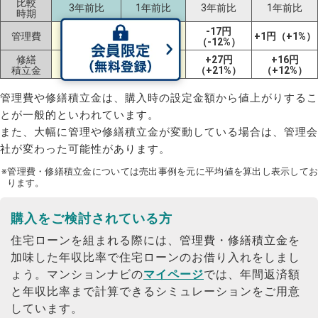
比較
3年前比
1年前比
3年前比
1年前比
時期
+28円
-17円
管理費
±0円（±0%）
+1円（+1%）
（+16%）
（-12%）
修繕
+82円
+13円
+27円
+16円
積立金
（+73%）
（+7%）
（+21%）
（+12%）
管理費や修繕積立金は、購入時の設定金額から値上がりするこ
とが一般的といわれています。
また、大幅に管理や修繕積立金が変動している場合は、管理会
社が変わった可能性があります。
※管理費・修繕積立金については売出事例を元に平均値を算出し表示してお
ります。
購入をご検討されている方
住宅ローンを組まれる際には、管理費・修繕積立金を
加味した年収比率で住宅ローンのお借り入れをしまし
ょう。
マンションナビの
マイページ
では、年間返済額
と年収比率まで計算できるシミュレーションをご用意
しています。