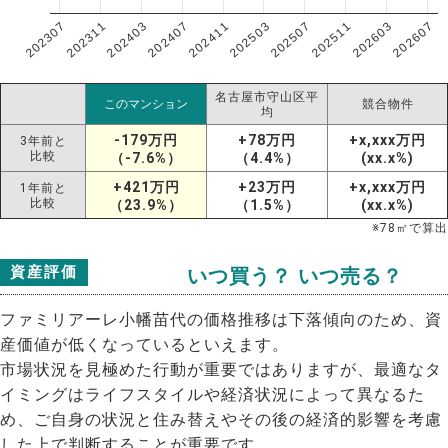
202307
202607
202603
202511
202507
202503
202411
202407
202403
202311
名古屋市守山区平
このマンション
競合物件
均
-179万円
+78万円
+x,xxx万円
3年前と
比較
（-7.6%）
（4.4%）
(xx.x%)
+421万円
+23万円
+x,xxx万円
1年前と
比較
（23.9%）
（1.5%）
(xx.x%)
※
78
㎡で算出
資産評価
いつ買う？ いつ売る？
ファミリアーレ小幡苗代の価格推移は下落傾向のため、資
産価値が低くなっているといえます。
市場状況を見極めた行動が重要ではありますが、最適なタ
イミングはライフスタイルや経済状況によって異なるた
め、ご自身の状況と住み替えやその後の経済的影響を考慮
した上で判断することが重要です。