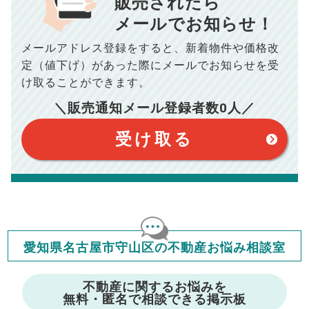
販売されたら
10,005
メールでお知らせ！
年間の支払額
円
※購入価格よりも売却価格が高い場合、譲渡所得税が発生する
場合がございます。詳しくは最寄りの税務署などにご確認く
ださい。
メールアドレス登録をすると、
新着物件や価格改
※シミュレーター結果はあくまでも概算であり、手残り金額を
100,050
総支払額
保証するものではございません。
円
定（値下げ）があった際に
メールでお知らせを受
※上記売却費用には、住所変更登記の費用、引っ越し費用、住
宅ローンの一括繰上返済の手数料等は含まれておりませんの
け取ることができます。
で予めご了承ください。
【注意事項】
※仲介手数料は宅地建物取引業法で定められた上限で計算して
＼販売通知メール登録者数
0
人／
おります。（物件価格×3%＋6万円＋消費税）
このシミュレーターは元利均等返済方式で試算しています。
このシミュレーターは、四捨五入にて計算しております。
このシミュレーターはお借り入れの全期間で金利が変わらない設
受け取る
定です。
このシミュレーターでの結果は、お借り入れを保証するものでは
ありません。
このシミュレーターをご利用された方の、いかなる損害について
も当社は一切責任を負いませんので、ご了承ください。
住宅ローンの種類によって、年収負担率は異なります。一般的に
年収の20～25%以内が年間のローン返済額の割合とされており
ますが、お借り入れの際に各金融機関にご相談ください。
会員マイページでは
愛知県名古屋市守山区の不動産お悩み相談室
修繕費・管理費の計算もできます
不動産に関するお悩みを
無料・匿名で相談できる掲示板