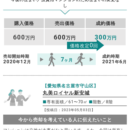
し
購入価格
売出価格
成約価格
600
600
300
万円
万円
万円
0
価格改定
回
売却開始時期
成約時期
7
ヶ月
2020
12
2021
6
年
月
年
月
【愛知県名古屋市守山区】
丸美ロイヤル新安城
■
専有面積／61〜70㎡
■
階数／8階
【投稿日：2023年05月03日】
今から売却を考えている人に伝えたいこと
マンションは立地が大事だなと思います。また、今回は所有し