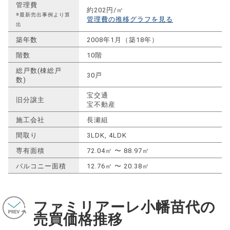
管理費
約202円/㎡
※最新売出事例より算
管理費の推移グラフを見る
出
築年数
2008年1月（築18年）
階数
10階
総戸数(棟総戸
30戸
数)
宝交通
旧分譲主
宝不動産
施工会社
長瀬組
間取り
3LDK, 4LDK
専有面積
72.04㎡ 〜 88.97㎡
バルコニー面積
12.76㎡ 〜 20.38㎡
ファミリアーレ小幡苗代の
売買価格推移