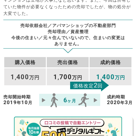
ていた物件が必要なくなったための売却でしたが、物の処分が
大変でした。
売却依頼会社／アパマンショップの不動産部門
売却理由／資産整理
今後の住まい／元々住んでいないので、住まいの変更は
ありません。
購入価格
売出価格
成約価格
1
400
1
700
1
400
,
万円
,
万円
,
万円
2
価格改定
回
売却開始時期
成約時期
6
ヶ月
2019
10
2020
3
年
月
年
月