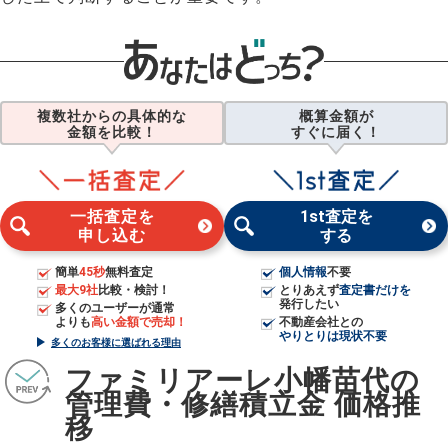
複数社からの具体的な
概算金額が
金額を比較！
すぐに届く！
一括査定を
1st査定を
申し込む
する
簡単
45秒
無料査定
個人情報
不要
最大9社
比較・検討！
とりあえず
査定書だけを
発行したい
多くのユーザーが通常
よりも
高い金額で売却！
不動産会社との
やりとりは現状不要
多くのお客様に選ばれる理由
ファミリアーレ小幡苗代の
管理費・修繕積立金 価格推
移