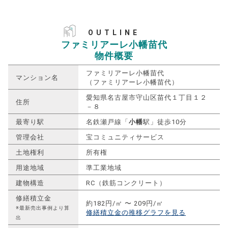
OUTLINE
ファミリアーレ小幡苗代
物件概要
ファミリアーレ小幡苗代
マンション名
（ファミリアーレ小幡苗代）
愛知県名古屋市守山区苗代１丁目１２
住所
－８
最寄り駅
名鉄瀬戸線「
小幡
駅」徒歩10分
管理会社
宝コミュニティサービス
土地権利
所有権
用途地域
準工業地域
建物構造
RC（鉄筋コンクリート）
修繕積立金
約182円/㎡ 〜 209円/㎡
※最新売出事例より算
修繕積立金の推移グラフを見る
出