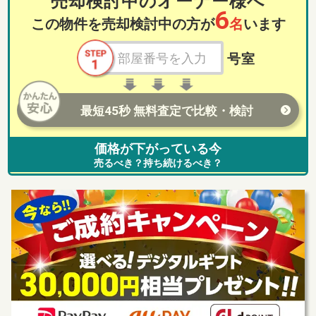
売却検討中のオーナー様へ
6
この物件を売却検討中の方が
名
います
号室
最短45秒 無料査定で比較・検討
価格が下がっている今
売るべき？持ち続けるべき？