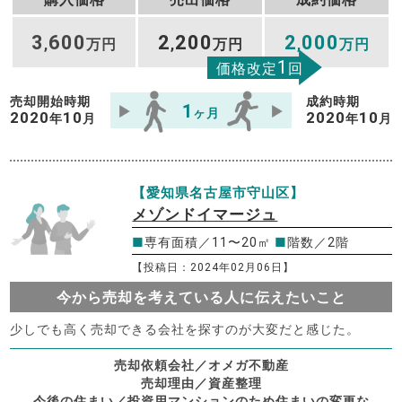
3
600
2
200
2
000
,
万円
,
万円
,
万円
1
価格改定
回
売却開始時期
成約時期
1
ヶ月
2020
10
2020
10
年
月
年
月
【愛知県名古屋市守山区】
メゾンドイマージュ
■
専有面積／11〜20㎡
■
階数／2階
【投稿日：2024年02月06日】
今から売却を考えている人に伝えたいこと
少しでも高く売却できる会社を探すのが大変だと感じた。
売却依頼会社／オメガ不動産
売却理由／資産整理
今後の住まい／投資用マンションのため住まいの変更な