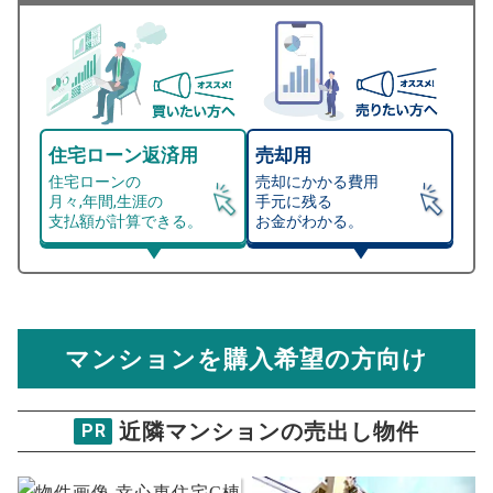
住宅ローン返済用
売却用
住宅ローンの
売却にかかる費用
月々,年間,生涯の
手元に残る
支払額が計算できる。
お金がわかる。
マンション売却シミュレーター
総支払額シミュレーション
住宅ローンの月々、年間、生涯の支払額が
マンション売却シミュレーターでは、売却価格と残債額
計算できます。
から
売却にかかる諸経費が自動で算出され、手元に残る
金額がわかります。
マンションを購入希望の方向け
万円
売却価格 参考値
購入希望
物件価格
近隣マンションの売出し物件
PR
ファミリアーレ小幡苗代
試算条件 78㎡・5階
年