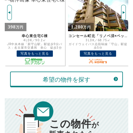
ご希望の
2086
返済期間
推定売却価格：
万円
%
1,280
3,880
万円
万円
住宅ローン
資金計画のために査定額や希望売却価
金利
コンセール町北「リノベ済×ペット可×駅歩7分」
ライオンズ守山ディアクオーレ
格を入力して活用するのもおすすめ◎
3LDK／68.75㎡
4LDK／91.48㎡
ガイドウェイバス志段味線「守山」駅徒
ゆとりーとライン「金屋駅」駅徒歩5分
売却価格
残債
歩5分
バス：名古屋市交通局 守山 徒歩4分
万円
写真をもっと見る
写真をもっと見る
ボーナス
万円
万円
返済金額
計算する
希望の物件を探す
万円
頭金
売却にかかる費用
手元に残るお金は
00
000
返済シミュレーション計算結果
万円
万円
この物件
■仲介手数料／
00
万円
が
834
毎月の支払額
■売買契約書印紙／
0
万円
円
■抵当権抹消費用／
0
万円