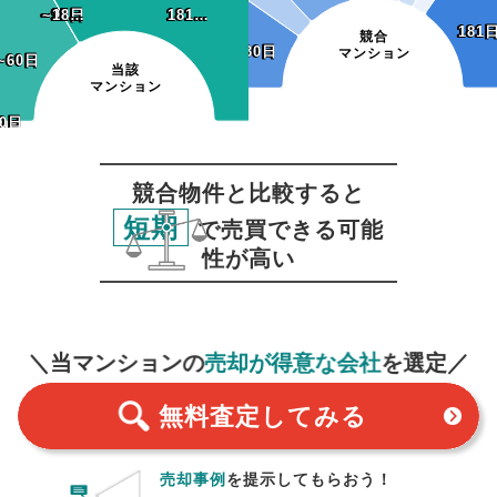
~90日
~12…
~15…
~18…
~90日
~12…
~15…
~18…
181…
181…
181
181
競合
~30日
~30日
マンション
~60日
~60日
当該
マンション
0日
30日
競合物件と比較すると
短期
で売買できる可能
性が高い
無料査定
スタート！
＼当マンションの
売却が得意な会社
を選定／
無料査定
してみる
売却事例
を提示してもらおう！