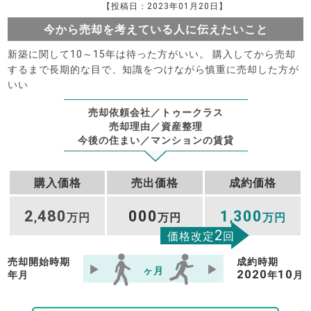
【投稿日：2023年01月20日】
今から売却を考えている人に伝えたいこと
新築に関して10～15年は待った方がいい。 購入してから売却
するまで長期的な目で、知識をつけながら慎重に売却した方が
いい
売却依頼会社／トゥークラス
売却理由／資産整理
今後の住まい／マンションの賃貸
購入価格
売出価格
成約価格
2
480
000
1
300
,
万円
万円
,
万円
2
価格改定
回
売却開始時期
成約時期
ヶ月
2020
10
年
月
年
月