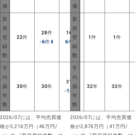
価
価
新
新
規
規
28
件
16
件
登
22
件
登
1
件
1
件
-6
件
⬇
6
件
⬆
録
録
数
数
平
平
均
均
31
年
築
30
年
30
年
築
32
年
32
年
-1
年
⬇
年
年
数
数
2026/07には、平均売買価
2026/07には、平均売買価
NEW!
格が3,216万円（46万円/
格が2,876万円（41万円/
NEW!