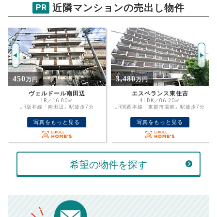
物件価格
近隣マンションの売出し物件
PR
パークハイム田辺
試算条件 69㎡・6階
年
ご希望の
3073
返済期間
推定売却価格：
万円
%
3,480
3,890
万円
万円
住宅ローン
資金計画のために査定額や希望売却価
金利
エスペランス東住吉
ラフェスト天王寺東
格を入力して活用するのもおすすめ◎
4LDK／86.20㎡
2LDK／72.45㎡
JR関西本線「東部市場前」駅徒歩7分
JR関西本線「東部市場前」駅徒歩9分
売却価格
残債
万円
写真をもっと見る
写真をもっと見る
ボーナス
万円
万円
返済金額
計算する
希望の物件を探す
万円
頭金
売却にかかる費用
手元に残るお金は
00
000
返済シミュレーション計算結果
万円
万円