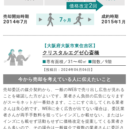
2
価格改定
回
売却開始時期
成約時期
7
ヶ月
2014
7
2015
1
年
月
年
月
【大阪府大阪市東住吉区】
クリスタルエグゼ心斎橋
■
専有面積／31〜40㎡
■
階数／9階
【投稿日：2024年06月06日】
今から売却を考えている人に伝えたいこと
売却委託の媒介契約から、一般のWEBで売り出し広告が見れる
ことを確認した方がよいです。業者さん負担の広告になります
がスーモネットが一番効きます。ここにすぐ出してくれる業者
さんは良心的です。WEBに全く広告が出てない場合は、委託業
者さんが両手手数料を狙ってレインズしか載せない、またはレ
インズにも載せず活動もせずに価格改定を提案してくる業者さ
んも多いので、その場合は一般媒介で複数の業者さんに委託さ