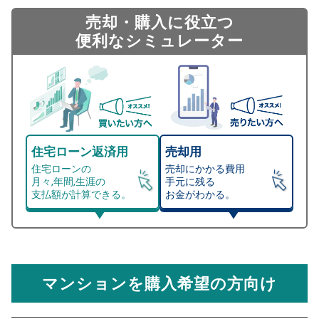
売却・購入に役立つ
便利なシミュレーター
住宅ローン返済用
売却用
住宅ローンの
売却にかかる費用
月々,年間,生涯の
手元に残る
支払額が計算できる。
お金がわかる。
マンション売却シミュレーター
総支払額シミュレーション
住宅ローンの月々、年間、生涯の支払額が
マンション売却シミュレーターでは、売却価格と残債額
計算できます。
から
売却にかかる諸経費が自動で算出され、手元に残る
金額がわかります。
マンションを購入希望の方向け
万円
売却価格 参考値
購入希望