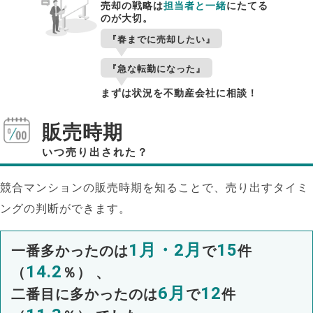
売却の戦略は
担当者と一緒
にたてる
のが大切。
『春までに売却したい』
『急な転勤になった』
まずは状況を不動産会社に相談！
販売時期
いつ売り出された？
競合マンションの販売時期を知ることで、売り出すタイミ
ングの判断ができます。
1月・2月
15
一番多かったのは
で
件
14.2
（
％） 、
6月
12
二番目に多かったのは
で
件