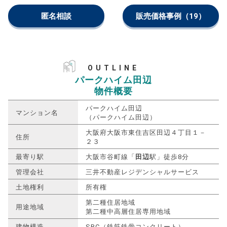
匿名相談
販売価格事例
（19）
OUTLINE
パークハイム田辺
物件概要
パークハイム田辺
マンション名
（パークハイム田辺）
大阪府大阪市東住吉区田辺４丁目１－
住所
２３
最寄り駅
大阪市谷町線「
田辺
駅」徒歩8分
管理会社
三井不動産レジデンシャルサービス
土地権利
所有権
第二種住居地域
用途地域
第二種中高層住居専用地域
建物構造
SRC（鉄筋鉄骨コンクリート）