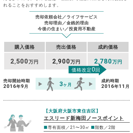
れることをおすすめします。
売却依頼会社／ライフサービス
売却理由／金銭的理由
今後の住まい／投資用不動産
購入価格
売出価格
成約価格
2
500
2
900
2
780
,
万円
,
万円
,
万円
0
価格改定
回
売却開始時期
成約時期
3
ヶ月
2016
9
2016
11
年
月
年
月
【大阪府大阪市東住吉区】
エスリード新梅田ノースポイント
■
専有面積／21〜30㎡
■
階数／2階