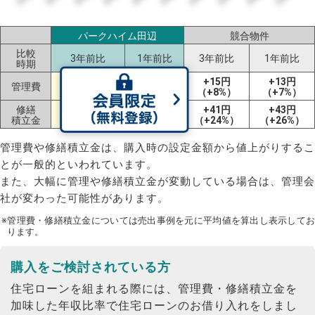
パークハイム田辺
競合物件
比較
3年前比
1年前比
3年前比
1年前比
時期
+27円
-3円
+15円
+13円
管理費
（+22%）
（-2%）
（+8%）
（+7%）
修繕
+17円
-4円
+41円
+43円
積立金
（+10%）
（-2%）
（+24%）
（+26%）
管理費や修繕積立金は、購入時の設定金額から値上がりするこ
とが一般的といわれています。
また、大幅に管理や修繕積立金が変動している場合は、管理会
社が変わった可能性があります。
※管理費・修繕積立金については売出事例を元に平均値を算出し表示してお
ります。
購入をご検討されている方
住宅ローンを組まれる際には、管理費・修繕積立金を
加味した年収比率で住宅ローンのお借り入れをしまし