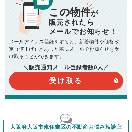
この物件
■仲介手数料／
00
万円
が
834
毎月の支払額
■売買契約書印紙／
0
万円
円
■抵当権抹消費用／
0
万円
販売されたら
10,005
メールでお知らせ！
年間の支払額
円
※購入価格よりも売却価格が高い場合、譲渡所得税が発生する
場合がございます。詳しくは最寄りの税務署などにご確認く
ださい。
メールアドレス登録をすると、
新着物件や価格改
※シミュレーター結果はあくまでも概算であり、手残り金額を
100,050
総支払額
保証するものではございません。
円
定（値下げ）があった際に
メールでお知らせを受
※上記売却費用には、住所変更登記の費用、引っ越し費用、住
宅ローンの一括繰上返済の手数料等は含まれておりませんの
け取ることができます。
で予めご了承ください。
【注意事項】
※仲介手数料は宅地建物取引業法で定められた上限で計算して
＼販売通知メール登録者数
0
人／
おります。（物件価格×3%＋6万円＋消費税）
このシミュレーターは元利均等返済方式で試算しています。
このシミュレーターは、四捨五入にて計算しております。
このシミュレーターはお借り入れの全期間で金利が変わらない設
受け取る
定です。
このシミュレーターでの結果は、お借り入れを保証するものでは
ありません。
このシミュレーターをご利用された方の、いかなる損害について
も当社は一切責任を負いませんので、ご了承ください。
住宅ローンの種類によって、年収負担率は異なります。一般的に
年収の20～25%以内が年間のローン返済額の割合とされており
ますが、お借り入れの際に各金融機関にご相談ください。
会員マイページでは
大阪府大阪市東住吉区の不動産お悩み相談室
修繕費・管理費の計算もできます