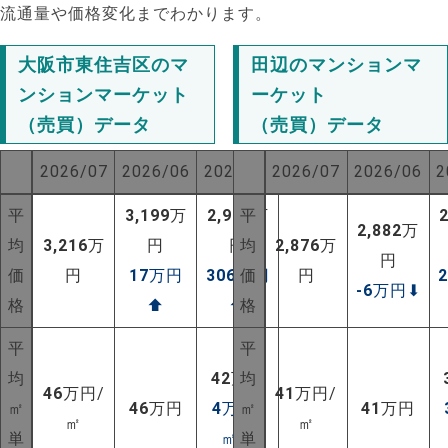
流通量や価格変化までわかります。
大阪市東住吉区のマ
田辺のマンションマ
ンションマーケット
ーケット
（売買）データ
（売買）データ
2026/07
2026/06
2025/07
2026/07
2026/06
2
平
3,199
万
2,910
平
万
2,882
万
均
3,216
万
円
円
均
2,876
万
円
価
円
17
万円
306
万円
価
円
-6
万円
⬇
格
⬆
⬆
格
平
平
均
42
万円
均
46
万円/
41
万円/
㎡
46
万円
4
万円/
㎡
41
万円
㎡
㎡
単
㎡
⬆
単