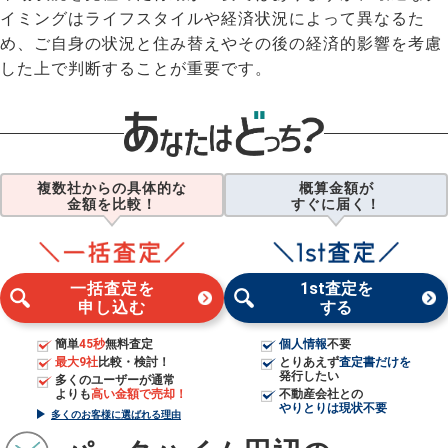
イミングはライフスタイルや経済状況によって異なるた
め、ご自身の状況と住み替えやその後の経済的影響を考慮
した上で判断することが重要です。
複数社からの具体的な
概算金額が
金額を比較！
すぐに届く！
一括査定を
1st査定を
申し込む
する
簡単
45秒
無料査定
個人情報
不要
最大9社
比較・検討！
とりあえず
査定書だけを
発行したい
多くのユーザーが通常
よりも
高い金額で売却！
不動産会社との
やりとりは現状不要
多くのお客様に選ばれる理由