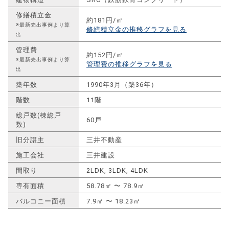
修繕積立金
約181円/㎡
※最新売出事例より算
修繕積立金の推移グラフを見る
出
管理費
約152円/㎡
※最新売出事例より算
管理費の推移グラフを見る
出
築年数
1990年3月（築36年）
階数
11階
総戸数(棟総戸
60戸
数)
旧分譲主
三井不動産
施工会社
三井建設
間取り
2LDK, 3LDK, 4LDK
専有面積
58.78㎡ 〜 78.9㎡
バルコニー面積
7.9㎡ 〜 18.23㎡