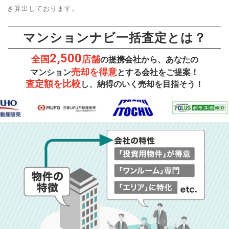
き算出しております。
マンションナビ一括査定とは？
2,500
全国
店舗
の提携会社から、あなたの
売却を得意
マンション
とする会社をご提案！
査定額を比較
し、納得のいく売却を目指そう！