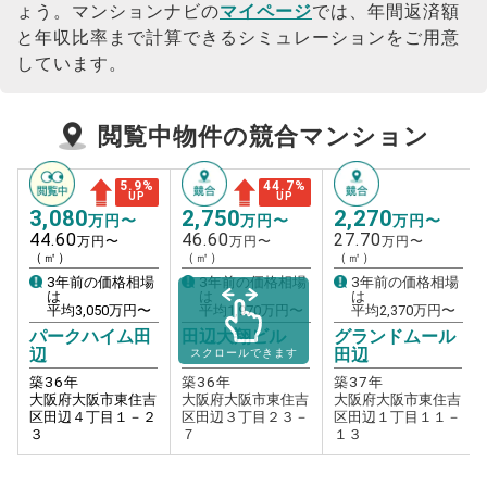
ょう。
マンションナビの
マイページ
では、年間返済額
と年収比率まで計算できるシミュレーションをご用意
しています。
閲覧中物件の競合マンション
5.9
%
44.7
%
UP
UP
3,080
2,750
2,270
万円〜
万円〜
万円〜
44.60
46.60
27.70
万円〜
万円〜
万円〜
（㎡）
（㎡）
（㎡）
3年前の価格相場
3年前の価格相場
3年前の価格相場
は
は
は
平均
3,050
万円〜
平均
1,970
万円〜
平均
2,370
万円〜
パークハイム田
田辺大翔ビル
グランドムール
辺
田辺
スクロールできます
築
36
年
築
36
年
築
37
年
大阪府大阪市東住吉
大阪府大阪市東住吉
大阪府大阪市東住吉
区田辺４丁目１－２
区田辺３丁目２３－
区田辺１丁目１１－
３
７
１３