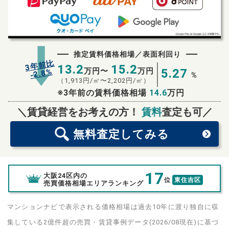
推定賃料価格相場／表面利回り
3年前比
13.2
15.2
万円〜
万円
5.27
%
2.8
-
%
（
1,913
円/㎡〜
2,202
円/㎡）
※3年前の賃料価格相場
14.6
万円
無料査定
スタート！
＼賃貸経営をお考えの方！
賃料
査定も可／
無料査定
してみる
17
大阪24区内の
位
東住吉区
売買価格相場エリアランキング
マンションナビで表示される価格相場は過去10年に渡り独自に収
集している2億件超の売買・賃貸事例データ(2026/08現在)に基づ