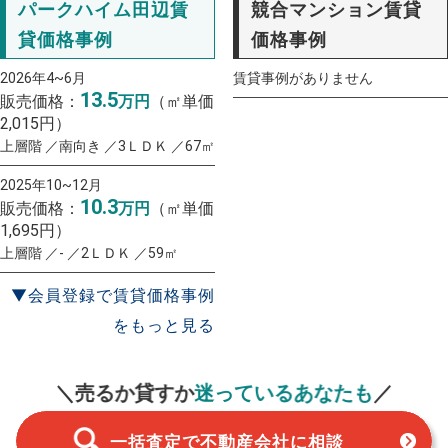
パークハイム田辺賃
競合マンション賃貸
貸価格事例
価格事例
2026年4~6月
賃貸事例がありません
13.5
販売価格：
万円
（㎡単価
2,015円）
上層階 ／南向き ／3ＬＤＫ ／67㎡
2025年10~12月
10.3
販売価格：
万円
（㎡単価
1,695円）
上層階 ／- ／2ＬＤＫ ／59㎡
▼会員登録で賃貸価格事例
をもっと見る
一括査定
スタート！
＼売るか貸すか
迷っているあなたも
／
一括査定で不動産会社に相談