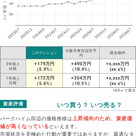
1㎡単価（万円）
40
35
202307
202607
202603
202511
202507
202503
202411
202407
202403
202311
大阪市東住吉区平
このマンション
競合物件
均
+179万円
+490万円
+x,xxx万円
3年前と
比較
（5.9%）
（18.4%）
(xx.x%)
+173万円
+304万円
+x,xxx万円
1年前と
比較
（5.6%）
（10.5%）
(xx.x%)
※
69
㎡で算出
資産評価
いつ買う？ いつ売る？
上昇傾向のため、資産価
パークハイム田辺の価格推移は
値が高くなっている
といえます。
市場状況を見極めた行動が重要ではありますが、最適なタ