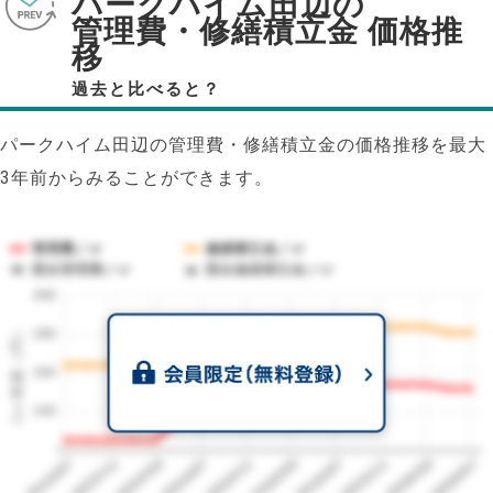
パークハイム田辺の
管理費・修繕積立金 価格推
移
過去と比べると？
パークハイム田辺の管理費・修繕積立金の価格推移を最大
3年前からみることができます。
管理費／㎡
修繕積立金／㎡
競合管理費／㎡
競合修繕積立金／㎡
200
1㎡単価（円）
180
160
140
2023/07
2026/07
2026/03
2025/11
2025/07
2025/03
2024/11
2024/07
2024/03
2023/11