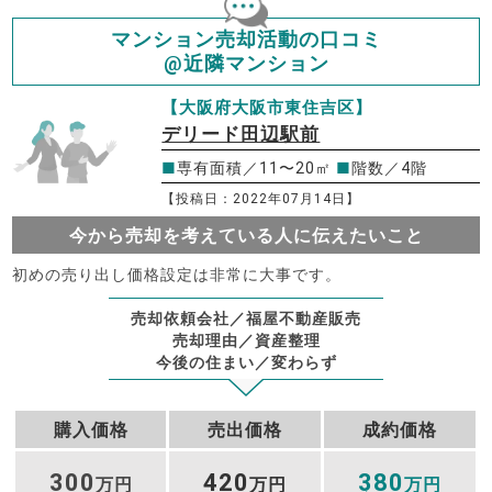
マンション売却活動の口コミ
@近隣マンション
【大阪府大阪市東住吉区】
デリード田辺駅前
■
専有面積／11〜20㎡
■
階数／4階
【投稿日：2022年07月14日】
今から売却を考えている人に伝えたいこと
初めの売り出し価格設定は非常に大事です。
売却依頼会社／福屋不動産販売
売却理由／資産整理
今後の住まい／変わらず
購入価格
売出価格
成約価格
300
420
380
万円
万円
万円