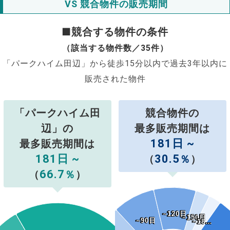
VS 競合物件の販売期間
■競合する物件の条件
（該当する物件数／35件）
「パークハイム田辺」から徒歩15分以内で過去3年以内に
販売された物件
「パークハイム田
競合物件の
辺」の
最多販売期間は
181日 ~
最多販売期間は
181日 ~
30.5
（
％
）
66.7
（
％
）
~120日
~120日
~150日
~150日
~90日
~90日
~18…
~18…