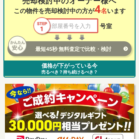
売却検討中のオーナー様へ
4
この物件を売却検討中の方が
名
います
号室
最短45秒 無料査定で比較・検討
価格が下がっている今
売るべき？持ち続けるべき？