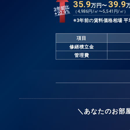
35.9
39.9
万円〜
3年前比
%
（
4,986
円/㎡〜
5,541
円/㎡）
22.9
+
※3年前の賃料価格相場 平
項目
修繕積立金
管理費
＼あなたのお部