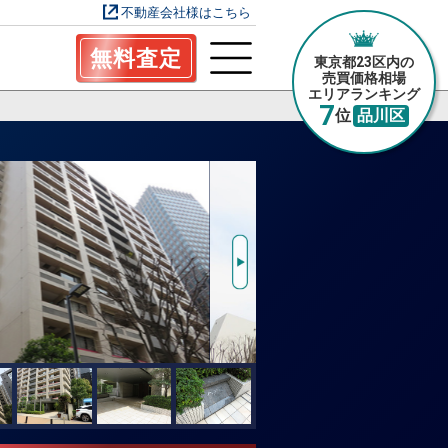
不動産会社様はこちら
無料査定
東京都23区内の
売買価格相場
エリアランキング
7
位
品川区