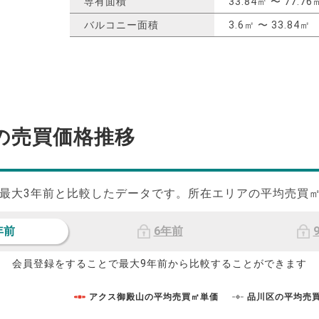
専有面積
33.84㎡ 〜 77.76
バルコニー面積
3.6㎡ 〜 33.84㎡
の
売買価格推移
最大
3
年前と比較したデータです。所在エリアの平均売買
年前
6年前
会員登録をすることで最大9年前から比較することができます
アクス御殿山の平均売買㎡単価
品川区の平均売