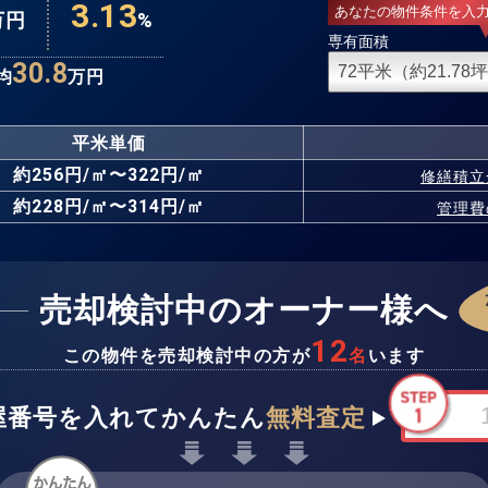
3.13
あなたの物件条件を入
万円
%
専有面積
30.8
均
万円
平米単価
約256円/㎡〜322円/㎡
修繕積立
約228円/㎡〜314円/㎡
管理費
売却検討中のオーナー様へ
12
この物件を売却検討中の方が
名
います
屋番号を入れてかんたん
無料査定