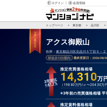
ログイン
会員登録
トップページ
東京都
品川区
アクス御殿山
住所：
東京都品川区北品川５丁目５－２
駅徒歩13分圏内
最終更新日：
2026/08/0
推定売買価格相場
14,310
万
3年前比
%
47.7
+
（
198.80
万円/㎡〜
204.30
万
※3年前の売買価格相場 平
推定賃料価格相場