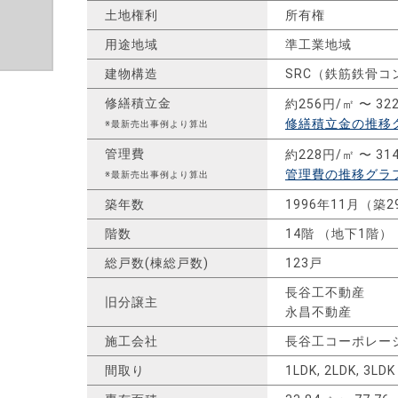
土地権利
所有権
用途地域
準工業地域
建物構造
SRC（鉄筋鉄骨コ
修繕積立金
約256円/㎡ 〜 32
修繕積立金の推移
※最新売出事例より算出
管理費
約228円/㎡ 〜 31
管理費の推移グラ
※最新売出事例より算出
築年数
1996年11月（築
階数
14階 （地下1階）
総戸数(棟総戸数)
123戸
長谷工不動産
旧分譲主
永昌不動産
施工会社
長谷工コーポレー
間取り
1LDK, 2LDK, 3LDK