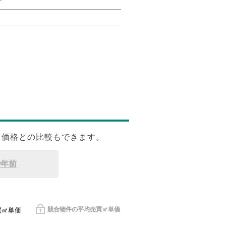
㎡
㎡価格との比較もできます。
9年前
競合物件の平均売買㎡単価
買㎡単価