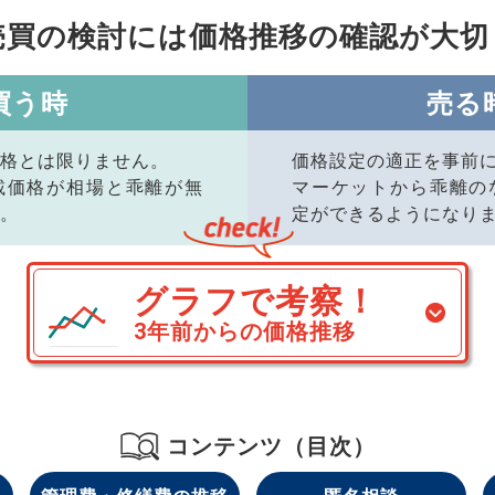
売買の検討には価格推移の
確認が大切
買う時
売る
格とは限りません。
価格設定の適正を事前
載価格が相場と乖離が無
マーケットから乖離の
。
定ができるようになり
グラフで考察！
3年前からの価格推移
コンテンツ（目次）