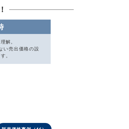
！
時
に理解。
ない売出価格の設
ます。