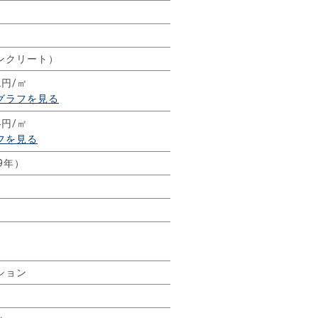
ンクリート）
2円/㎡
グラフを見る
4円/㎡
フを見る
29年）
ション