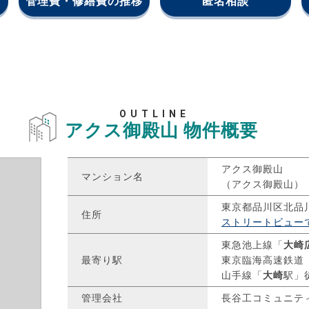
管理費・修繕費の推移
匿名相談
OUTLINE
アクス御殿山
物件概要
アクス御殿山
マンション名
（アクス御殿山）
東京都品川区北品
住所
ストリートビュー
東急池上線「
大崎
最寄り駅
東京臨海高速鉄道
山手線「
大崎
駅」
管理会社
長谷工コミュニテ