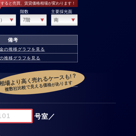
力すると売買、賃貸価格相場が変わります！
階数
主要採光面
備考
金の
推移グラフを見る
の
推移グラフを見る
相場より高く売れるケースも!？
複数社比較で見える価格があります
号室
／