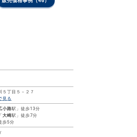
販売価格事例
（46）
川５丁目５－２７
で見る
広小路
駅」徒歩13分
「
大崎
駅」徒歩7分
徒歩5分
ィ