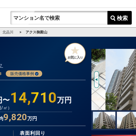
検索
北品川
アクス御殿山
７
8
販売価格事例
14,710
円〜
万円
円/㎡）
9,820
均
万円
表面利回り