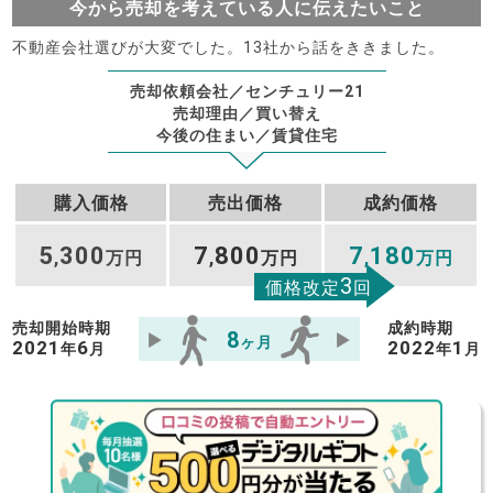
今から売却を考えている人に伝えたいこと
不動産会社選びが大変でした。13社から話をききました。
売却依頼会社／センチュリー21
売却理由／買い替え
今後の住まい／賃貸住宅
購入価格
売出価格
成約価格
5
300
7
800
7
180
,
万円
,
万円
,
万円
3
価格改定
回
売却開始時期
成約時期
8
ヶ月
2021
6
2022
1
年
月
年
月