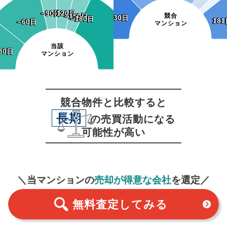
~90日
~90日
~120日
~120日
競合
~150日
~150日
~30日
~30日
~180日
~180日
181
181
~60日
~60日
マンション
当該
30日
30日
マンション
競合物件と比較すると
長期
の売買活動になる
可能性が高い
無料査定
スタート！
＼当マンションの
売却が得意な会社
を選定／
無料査定
してみる