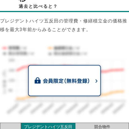
過去と比べると？
プレジデントハイツ五反田の管理費・修繕積立金の価格推
移を最大3年前からみることができます。
管理費／㎡
修繕積立金／㎡
競合管理費／㎡
競合修繕積立金／㎡
200
1㎡単価（円）
160
120
80
2023/07
2026/07
2026/03
2025/11
2025/07
2025/03
2024/11
2024/07
2024/03
2023/11
プレジデントハイツ五反田
競合物件