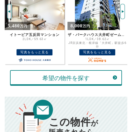
ご希望の
4735
返済期間
推定売却価格：
万円
%
8,000
3,100
万円
万円
住宅ローン
資金計画のために査定額や希望売却価
金利
ザ・パークハウス大井町ゼームス坂
プレール天王洲アイル弐番館 2階
格を入力して活用するのもおすすめ◎
1LDK／38.62㎡
1R／31.31㎡
JR京浜東北・根岸線「大井町」駅徒歩6
東京モノレール「天王洲アイル」駅徒歩
売却価格
残債
分
6分
万円
写真をもっと見る
写真をもっと見る
ボーナス
万円
万円
返済金額
計算する
希望の物件を探す
万円
頭金
売却にかかる費用
手元に残るお金は
00
000
返済シミュレーション計算結果
万円
万円
この物件
■仲介手数料／
00
万円
が
834
毎月の支払額
■売買契約書印紙／
0
万円
円
■抵当権抹消費用／
0
万円