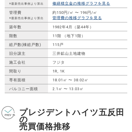
修繕積立金の推移グラフを見る
※最新売出事例より算出
管理費
約150円/㎡ 〜 196円/㎡
管理費の推移グラフを見る
※最新売出事例より算出
築年数
1982年4月（築44年）
階数
11階 （地下1階）
総戸数(棟総戸数)
115戸
旧分譲主
三井鉱山土地建物
施工会社
フジタ
間取り
1R, 1K
専有面積
18.01㎡ 〜 38.02㎡
バルコニー面積
2.1㎡ 〜 13.03㎡
プレジデントハイツ五反田
の
売買価格推移