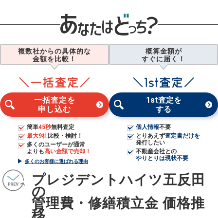
複数社からの具体的な
概算金額が
金額を比較！
すぐに届く！
一括査定を
1st査定を
申し込む
する
簡単
45秒
無料査定
個人情報
不要
最大9社
比較・検討！
とりあえず
査定書だけを
発行したい
多くのユーザーが通常
よりも
高い金額で売却！
不動産会社との
やりとりは現状不要
多くのお客様に選ばれる理由
プレジデントハイツ五反田
の
管理費・修繕積立金 価格推
移