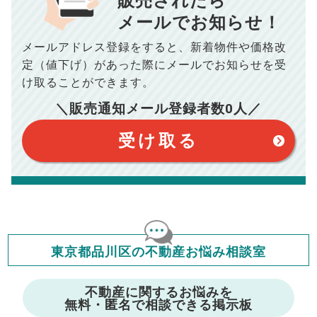
販売されたら
10,005
メールでお知らせ！
年間の支払額
円
※購入価格よりも売却価格が高い場合、譲渡所得税が発生する
場合がございます。詳しくは最寄りの税務署などにご確認く
ださい。
メールアドレス登録をすると、
新着物件や価格改
※シミュレーター結果はあくまでも概算であり、手残り金額を
100,050
総支払額
保証するものではございません。
円
定（値下げ）があった際に
メールでお知らせを受
※上記売却費用には、住所変更登記の費用、引っ越し費用、住
宅ローンの一括繰上返済の手数料等は含まれておりませんの
け取ることができます。
で予めご了承ください。
【注意事項】
※仲介手数料は宅地建物取引業法で定められた上限で計算して
＼販売通知メール登録者数
0
人／
おります。（物件価格×3%＋6万円＋消費税）
このシミュレーターは元利均等返済方式で試算しています。
このシミュレーターは、四捨五入にて計算しております。
このシミュレーターはお借り入れの全期間で金利が変わらない設
受け取る
定です。
このシミュレーターでの結果は、お借り入れを保証するものでは
ありません。
このシミュレーターをご利用された方の、いかなる損害について
も当社は一切責任を負いませんので、ご了承ください。
住宅ローンの種類によって、年収負担率は異なります。一般的に
年収の20～25%以内が年間のローン返済額の割合とされており
ますが、お借り入れの際に各金融機関にご相談ください。
会員マイページでは
東京都品川区の不動産お悩み相談室
修繕費・管理費の計算もできます
不動産に関するお悩みを
無料・匿名で相談できる掲示板