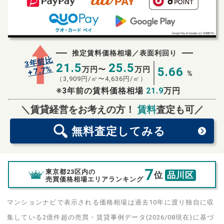
推定賃料価格相場／表面利回り
3年前比
21.5
25.5
%
7.7
万円〜
万円
5.66
+
%
（
3,909
円/㎡〜
4,636
円/㎡）
※3年前の賃料価格相場
21.9
万円
無料査定
スタート！
＼賃貸経営をお考えの方！
賃料
査定も可／
無料査定
してみる
7
東京都23区内の
位
品川区
売買価格相場エリアランキング
マンションナビで表示される価格相場は過去10年に渡り独自に収
集している2億件超の売買・賃貸事例データ(2026/08現在)に基づ