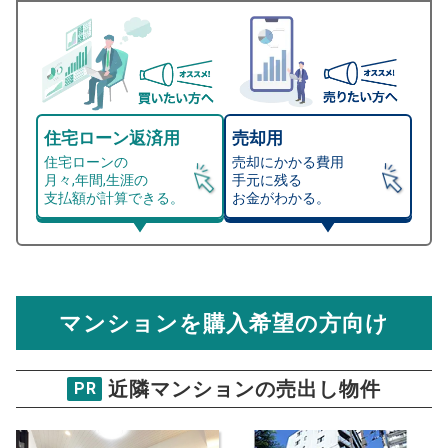
住宅ローン返済用
売却用
住宅ローンの
売却にかかる費用
月々,年間,生涯の
手元に残る
支払額が計算できる。
お金がわかる。
マンション売却シミュレーター
総支払額シミュレーション
住宅ローンの月々、年間、生涯の支払額が
マンション売却シミュレーターでは、売却価格と残債額
計算できます。
から
売却にかかる諸経費が自動で算出され、手元に残る
金額がわかります。
マンションを購入希望の方向け
万円
売却価格 参考値
購入希望
物件価格
近隣マンションの売出し物件
PR
プレジデントハイツ五反田
試算条件 55㎡・6階
年