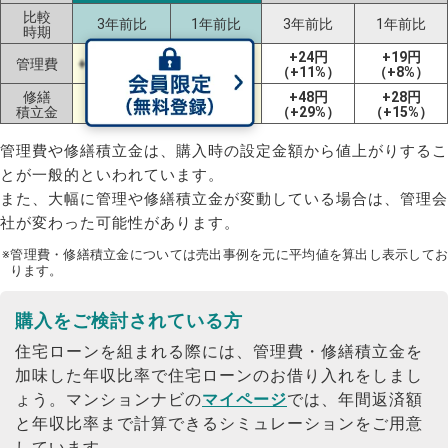
比較
3年前比
1年前比
3年前比
1年前比
時期
+24円
+19円
管理費
+2円（+1%）
-9円（-5%）
（+11%）
（+8%）
修繕
+28円
+7円
+48円
+28円
積立金
（+57%）
（+10%）
（+29%）
（+15%）
管理費や修繕積立金は、購入時の設定金額から値上がりするこ
とが一般的といわれています。
また、大幅に管理や修繕積立金が変動している場合は、管理会
社が変わった可能性があります。
※管理費・修繕積立金については売出事例を元に平均値を算出し表示してお
ります。
購入をご検討されている方
住宅ローンを組まれる際には、管理費・修繕積立金を
加味した年収比率で住宅ローンのお借り入れをしまし
ょう。
マンションナビの
マイページ
では、年間返済額
と年収比率まで計算できるシミュレーションをご用意
しています。