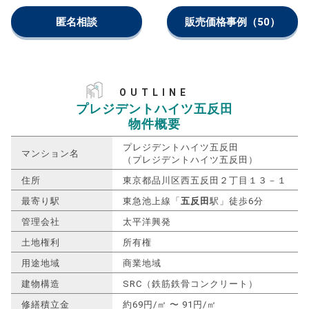
匿名相談
販売価格事例
（50）
OUTLINE
プレジデントハイツ五反田
物件概要
プレジデントハイツ五反田
マンション名
（プレジデントハイツ五反田）
住所
東京都品川区西五反田２丁目１３－１
最寄り駅
東急池上線「
五反田
駅」徒歩6分
管理会社
太平洋興発
土地権利
所有権
用途地域
商業地域
建物構造
SRC（鉄筋鉄骨コンクリート）
修繕積立金
約69円/㎡ 〜 91円/㎡