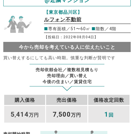
@近隣マンション
【東京都品川区】
ルフォン不動前
■
専有面積／51〜60㎡
■
階数／4階
【投稿日：2022年08月04日】
今から売却を考えている人に伝えたいこと
買い替えするにしても高い時期。慎重な判断が賢明です
売却依頼会社／複数相見積もり
売却理由／買い替え
今後の住まい／賃貸住宅
購入価格
売出価格
価格改定回数
5
414
7
500
1
,
万円
,
万円
回