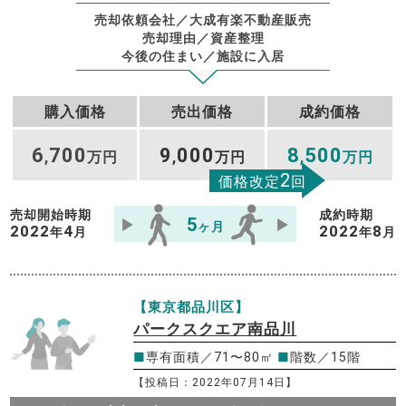
売却依頼会社／大成有楽不動産販売
売却理由／資産整理
今後の住まい／施設に入居
購入価格
売出価格
成約価格
6
700
9
000
8
500
,
万円
,
万円
,
万円
2
価格改定
回
売却開始時期
成約時期
5
ヶ月
2022
4
2022
8
年
月
年
月
【東京都品川区】
パークスクエア南品川
■
専有面積／71〜80㎡
■
階数／15階
【投稿日：2022年07月14日】