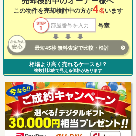
売却検討中のオーナー様へ
4
この物件を売却検討中の方が
名
います
号室
最短45秒 無料査定で比較・検討
相場より高く売れるケースも!？
複数社比較で見える価格があります