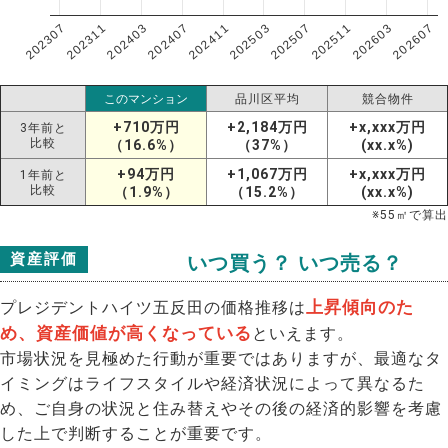
202307
202607
202603
202511
202507
202503
202411
202407
202403
202311
このマンション
品川区平均
競合物件
+710万円
+2,184万円
+x,xxx万円
3年前と
比較
（16.6%）
（37%）
(xx.x%)
+94万円
+1,067万円
+x,xxx万円
1年前と
比較
（1.9%）
（15.2%）
(xx.x%)
※
55
㎡で算出
資産評価
いつ買う？ いつ売る？
上昇傾向のた
プレジデントハイツ五反田の価格推移は
め、資産価値が高くなっている
といえます。
市場状況を見極めた行動が重要ではありますが、最適なタ
イミングはライフスタイルや経済状況によって異なるた
め、ご自身の状況と住み替えやその後の経済的影響を考慮
した上で判断することが重要です。