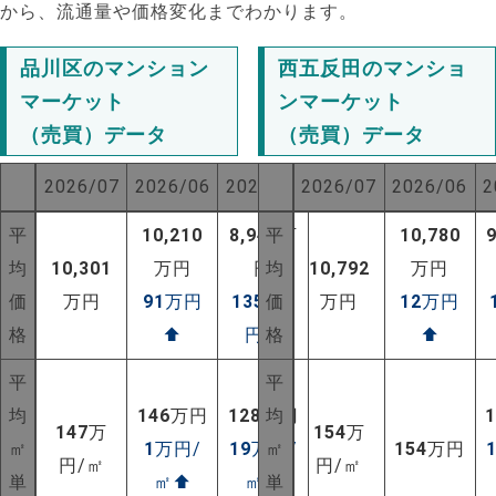
から、流通量や価格変化までわかります。
品川区のマンション
西五反田のマンショ
マーケット
ンマーケット
（売買）データ
（売買）データ
2026/07
2026/06
2025/07
2026/07
2026/06
2
平
10,210
8,944
平
万
10,780
均
10,301
万円
円
均
10,792
万円
価
万円
91
万円
1357
価
万
万円
12
万円
格
⬆
円
⬆
格
⬆
平
平
均
146
万円
128
万円
均
NEW!
147
万
154
万
㎡
1
万円/
19
万円/
㎡
154
万円
NEW!
円/㎡
円/㎡
単
㎡
⬆
㎡
⬆
単