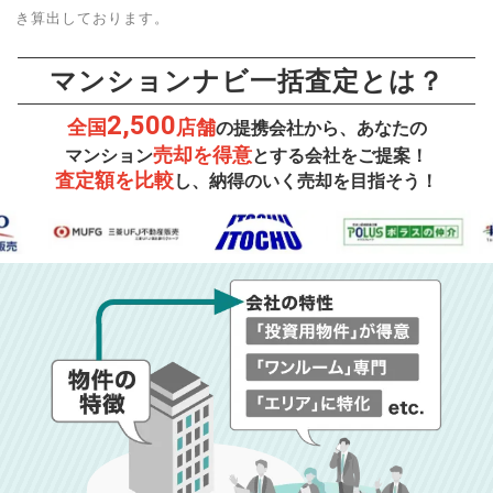
き算出しております。
マンションナビ一括査定とは？
2,500
全国
店舗
の提携会社から、あなたの
売却を得意
マンション
とする会社をご提案！
査定額を比較
し、納得のいく売却を目指そう！