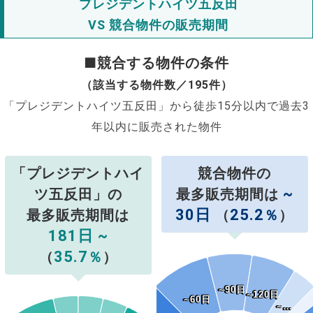
プレジデントハイツ五反田
VS 競合物件の販売期間
■競合する物件の条件
（該当する物件数／195件）
「プレジデントハイツ五反田」から徒歩15分以内で過去3
年以内に販売された物件
「プレジデントハイ
競合物件の
~
ツ五反田」の
最多販売期間は
30日
25.2
最多販売期間は
（
％
）
181日 ~
35.7
（
％
）
~90日
~90日
~120日
~120日
~60日
~60日
~…
~…