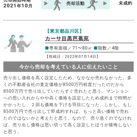
売却開始時期
未成約
売却活動
2021
10
年
月
【東京都品川区】
カーサ目黒芭蕉苑
■
専有面積／71〜80㎡
■
階数／4階
【投稿日：2022年07月14日】
今から売却を考えている人に伝えたいこと
売り出し価格を高く設定したため、なかなか売れなかった。多
くの不動産会社の査定価格が8500万円程度だったのだから
8500万円で売り出していたらすぐ売れたと思う。マンション
への思い入れからやや高く価格を設定したため成約まで時間が
かかったし、２回も価格を下げる羽目になった。しかし、もし
8500万円で売り出して即成約すれば、もっと高い価格で売れ
たのではないかと考えたと思う。なので、売り急ぐのでなけれ
ば、売り出し価格は思い切って高く設定したほうが後悔しない
と思う。