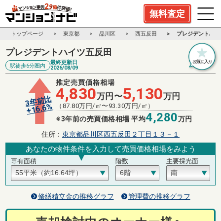
無料査定
トップページ
東京都
品川区
西五反田
プレジデントハイ
プレジデントハイツ五反田
最終更新日
駅徒歩6分圏内
2026/08/09
推定売買価格相場
4,830
5,130
万円〜
万円
3年前比
%
（
87.80
万円/㎡〜
93.30
万円/㎡）
16.6
+
4,280
※3年前の売買価格相場 平均
万円
住所：
東京都品川区西五反田２丁目１３－１
あなたの物件条件を入力して売買価格相場をみよう
専有面積
階数
主要採光面
修繕積立金の推移グラフ
管理費の推移グラフ