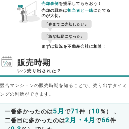
売却事例
を提示してもらおう！
売却の戦略は
担当者と一緒
にたてる
のが大切。
『春までに売却したい』
『急な転勤になった』
まずは状況を不動産会社に相談！
販売時期
いつ売り出された？
競合マンションの販売時期を知ることで、売り出すタイミ
ングの判断ができます。
5月
71
10
一番多かったのは
で
件（
％） 、
2月・4月
66
二番目に多かったのは
で
件
9.3