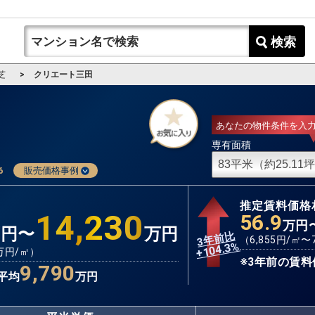
検索
芝
クリエート三田
あなたの物件条件を入
専有面積
6
販売価格事例
推定賃料価格
14,230
56.9
万円
万円〜
万円
3年前比
（
6,855
円/㎡〜
%
104.3
+
万円/㎡）
※3年前の賃料
9,790
平均
万円