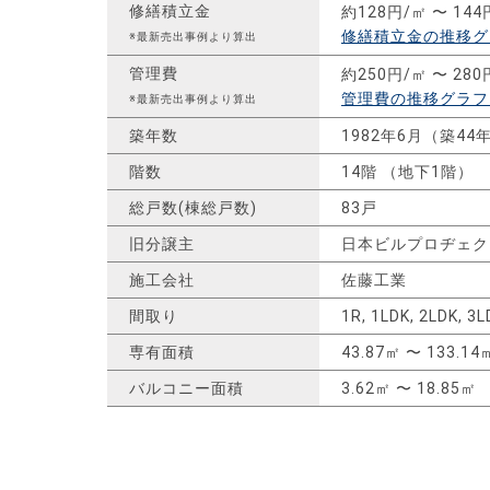
修繕積立金
約128円/㎡ 〜 144
修繕積立金の推移グ
※最新売出事例より算出
管理費
約250円/㎡ 〜 280
管理費の推移グラフ
※最新売出事例より算出
築年数
1982年6月（築44
階数
14階 （地下1階）
総戸数(棟総戸数)
83戸
旧分譲主
日本ビルプロヂェク
施工会社
佐藤工業
間取り
1R, 1LDK, 2LDK, 3L
専有面積
43.87㎡ 〜 133.14
バルコニー面積
3.62㎡ 〜 18.85㎡