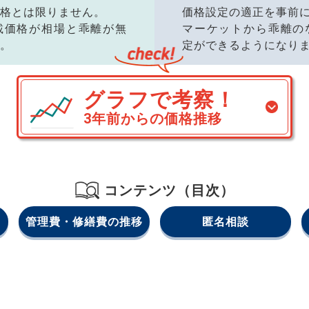
格とは限りません。
価格設定の適正を事前
載価格が相場と乖離が無
マーケットから乖離の
。
定ができるようになり
グラフで考察！
3年前からの価格推移
コンテンツ（目次）
管理費・修繕費の推移
匿名相談