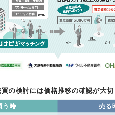
売買の検討には価格推移の
確認が大切
買う時
売る