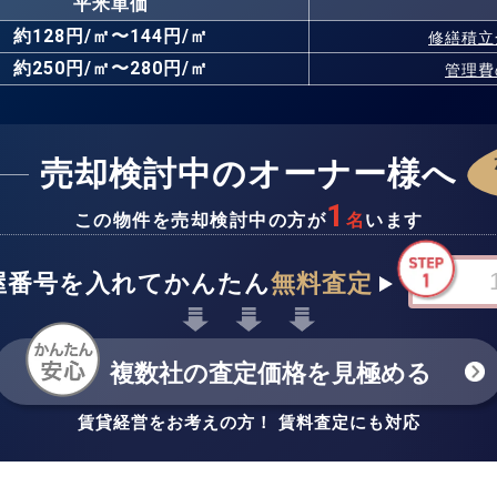
平米単価
約128円/㎡〜144円/㎡
修繕積立
約250円/㎡〜280円/㎡
管理費
売却検討中のオーナー様へ
1
この物件を売却検討中の方が
名
います
屋番号を入れてかんたん
無料査定
複数社の査定価格を見極める
賃貸経営をお考えの方！ 賃料査定にも対応