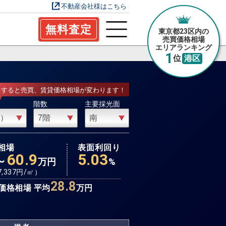
不動産会社様はこちら
無料査定
東京都23区内の
売買価格相場
エリアランキング
1
位
港区
力すると売買、賃貸価格相場が変わります！
階数
主要採光面
相場
表面利回り
60.9
5.03
〜
万円
%
7,337
円/㎡）
28.8
価格相場 平均
万円