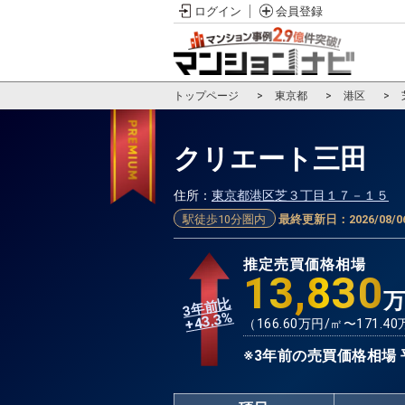
ログイン
会員登録
トップページ
東京都
港区
クリエート三田
住所：
東京都港区芝３丁目１７－１５
駅徒歩10分圏内
最終更新日：
2026/08/0
推定売買価格相場
13,830
3年前比
%
43.3
+
（
166.60
万円/㎡〜
171.40
※3年前の売買価格相場 