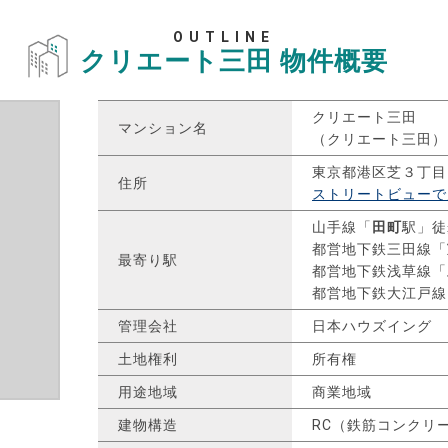
OUTLINE
クリエート三田
物件概要
クリエート三田
マンション名
（クリエート三田）
東京都港区芝３丁目
住所
ストリートビューで
山手線「
田町
駅」徒
都営地下鉄三田線「
最寄り駅
都営地下鉄浅草線「
都営地下鉄大江戸線
管理会社
日本ハウズイング
土地権利
所有権
用途地域
商業地域
建物構造
RC（鉄筋コンクリ