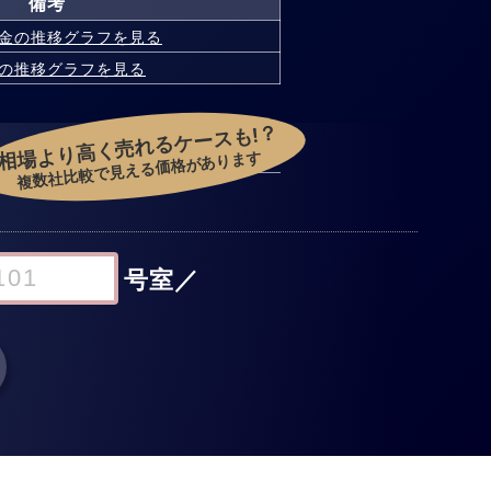
備考
金の
推移グラフを見る
の
推移グラフを見る
相場より高く売れるケースも!？
複数社比較で見える価格があります
号室
／