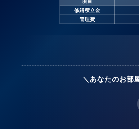
項目
修繕積立金
管理費
＼あなたのお部