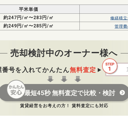
平米単価
約247円/㎡〜283円/㎡
修繕積立
約249円/㎡〜285円/㎡
管理費
売却検討中のオーナー様へ
屋番号を入れてかんたん
無料査定
最短45秒 無料査定で比較・検討
賃貸経営をお考えの方！ 賃料査定にも対応