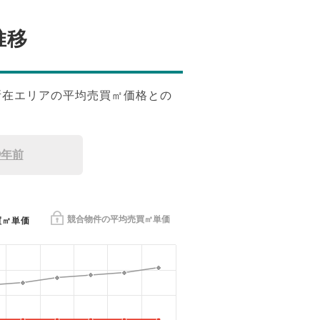
推移
所在エリアの平均売買㎡価格との
9年前
競合物件の平均売買㎡単価
買㎡単価