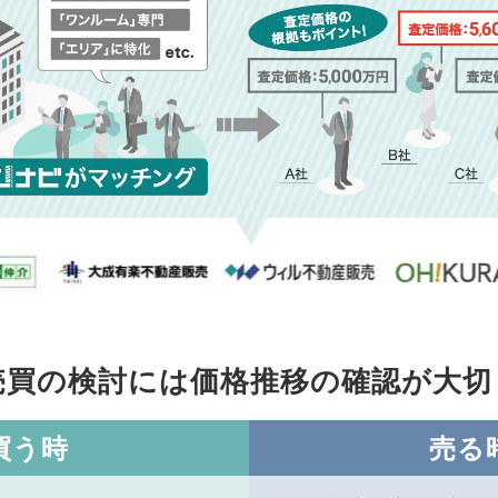
売買の検討には価格推移の
確認が大切
買う時
売る