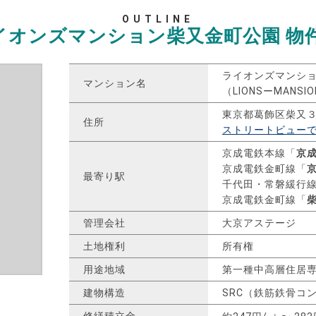
OUTLINE
イオンズマンション柴又金町公園
物
ライオンズマンシ
マンション名
（LIONSーMANS
東京都葛飾区柴又
住所
ストリートビュー
京成電鉄本線「
京
京成電鉄金町線「
最寄り駅
千代田・常磐緩行
京成電鉄金町線「
管理会社
大京アステージ
土地権利
所有権
用途地域
第一種中高層住居
建物構造
SRC（鉄筋鉄骨コ
修繕積立金