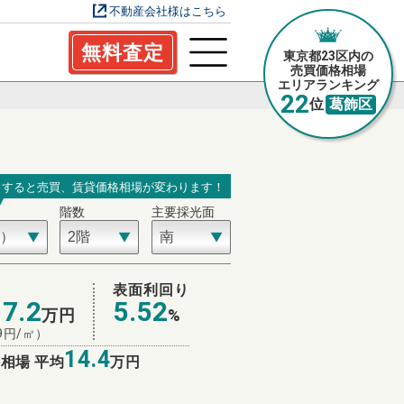
不動産会社様はこちら
無料査定
東京都23区内の
売買価格相場
エリアランキング
22
位
葛飾区
力すると売買、賃貸価格相場が変わります！
階数
主要採光面
場
表面利回り
17.2
5.52
万円
%
9
円/㎡）
14.4
相場 平均
万円