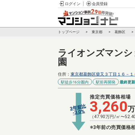
ログイン
会員登録
トップページ
東京都
葛飾区
ライオンズマンシ
園
住所：
東京都葛飾区柴又３丁目１６－１
駅徒歩16分圏内
駅前再開発
最終更
推定売買価格相場
3,260
3年前比
%
3.0
-
（
47.90
万円/㎡〜
52.4
※3年前の売買価格相