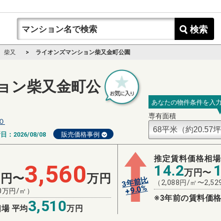
検索
柴又
ライオンズマンション柴又金町公園
ョン柴又金町公
あなたの物件条件を入
専有面積
０
新日：
2026/08/08
販売価格事例
推定賃料価格相
3,560
14.2
万円〜
万円〜
万円
3年前比
（
2,088
円/㎡〜
2,52
%
9.0
+
0
万円/㎡）
※3年前の賃料価格
3,510
場 平均
万円