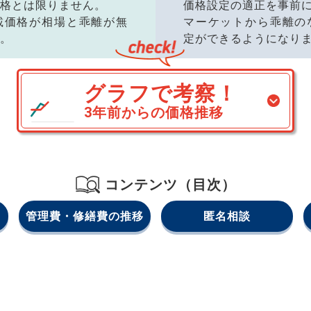
格とは限りません。
価格設定の適正を事前
載価格が相場と乖離が無
マーケットから乖離の
。
定ができるようになり
グラフで考察！
3年前からの価格推移
コンテンツ（目次）
管理費・修繕費の推移
匿名相談