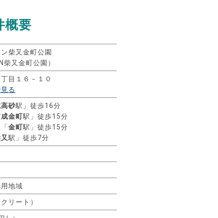
件概要
ョン柴又金町公園
ION柴又金町公園）
３丁目１６－１０
で見る
成高砂
駅」徒歩16分
京成金町
駅」徒歩15分
線「
金町
駅」徒歩15分
柴又
駅」徒歩7分
専用地域
ンクリート）