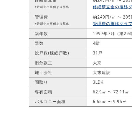
約247円/㎡ 〜 28
修繕積立金の推移
※最新売出事例より算出
管理費
約249円/㎡ 〜 28
管理費の推移グラ
※最新売出事例より算出
築年数
1997年7月（築29
階数
4階
総戸数(棟総戸数)
31戸
旧分譲主
大京
施工会社
大末建設
間取り
3LDK
専有面積
62.9㎡ 〜 72.11㎡
バルコニー面積
6.65㎡ 〜 9.95㎡