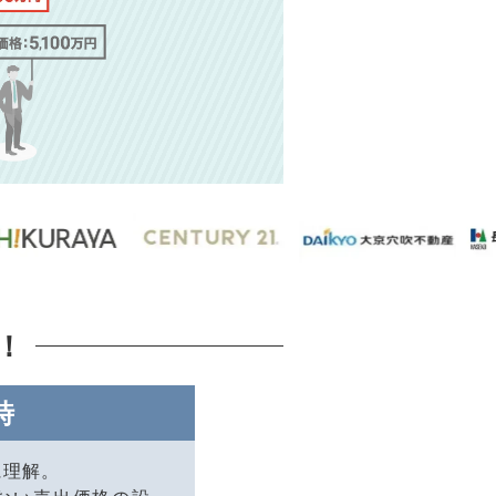
！
時
に理解。