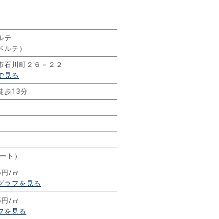
ルテ
ベルテ）
市石川町２６－２２
で見る
徒歩13分
リート）
5円/㎡
グラフを見る
5円/㎡
フを見る