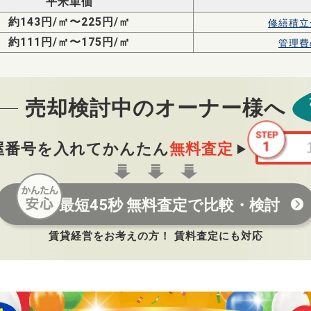
平米単価
約143円/㎡〜225円/㎡
修繕積立
約111円/㎡〜175円/㎡
管理費
売却検討中のオーナー様へ
屋番号を入れてかんたん
無料査定
最短45秒 無料査定で比較・検討
賃貸経営をお考えの方！ 賃料査定にも対応