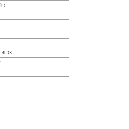
8年）
, 4LDK
㎡