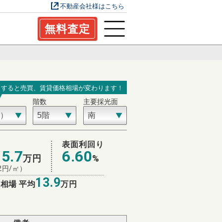
不動産会社様はこちら
無料査定
力すると売買、賃貸価格相場が変わります！
階数
主要採光面
場
表面利回り
15.7
6.60
万円
%
2
円/㎡）
13.9
相場 平均
万円