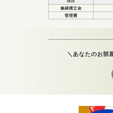
項目
修繕積立金
管理費
＼あなたのお部