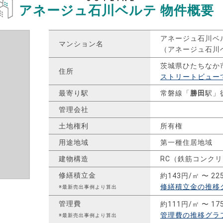
アネージュ石川ベルテ
物件概要
アネージュ石川ベ
マンション名
（アネージュ石川
茨城県ひたちなか
住所
ストリートビュー
最寄り駅
常磐線「
勝田
駅」
管理会社
土地権利
所有権
用途地域
第一種住居地域
建物構造
RC（鉄筋コンク
修繕積立金
約143円/㎡ 〜 22
修繕積立金の推移
※最新売出事例より算出
管理費
約111円/㎡ 〜 17
管理費の推移グラ
※最新売出事例より算出