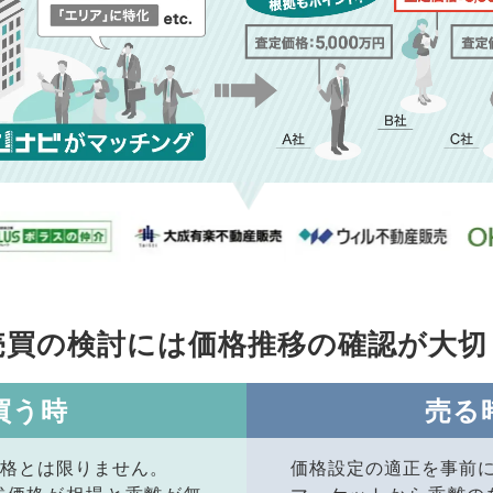
売買の検討には価格推移の
確認が大切
買う時
売る
格とは限りません。
価格設定の適正を事前