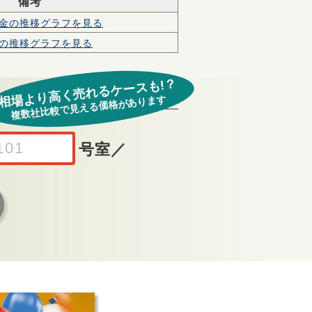
備考
金の
推移グラフを見る
の
推移グラフを見る
相場より高く売れるケースも!？
複数社比較で見える価格があります
号室
／