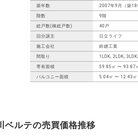
築年数
2007年9月（築1
階数
9階
総戸数(棟総戸数)
40戸
旧分譲主
日立ライフ
施工会社
鈴縫工業
間取り
1LDK, 2LDK, 3LDK
専有面積
59.85㎡ 〜 93.87
バルコニー面積
5.04㎡ 〜 12.43㎡
川ベルテの
売買価格推移