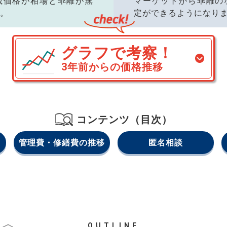
載価格が相場と乖離が無
マーケットから乖離の
。
定ができるようになり
グラフで考察！
3年前からの価格推移
コンテンツ（目次）
管理費・修繕費の推移
匿名相談
OUTLINE