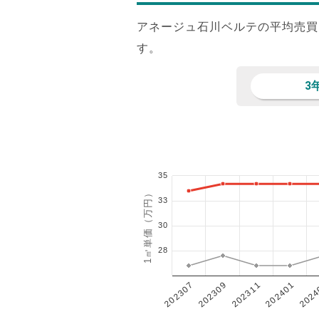
アネージュ石川ベルテの平均売買
す。
3
35
1㎡単価（万円）
33
30
28
202401
202307
202311
2024
202309