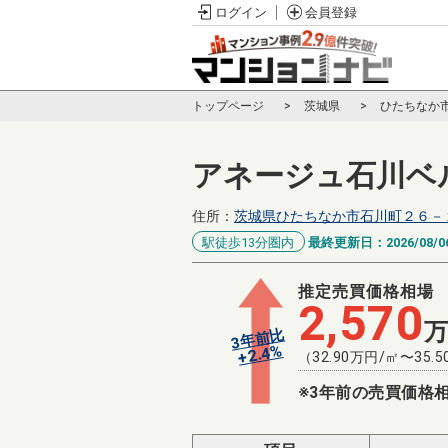
ログイン
会員登録
トップページ
茨城県
ひたちなか
アネージュ石川ベ
住所：
茨城県ひたちなか市石川町２６－
駅徒歩13分圏内
最終更新日：
2026/08/0
推定売買価格相場
2,570
3年前比
%
2.4
+
（
32.90
万円/㎡〜
35.5
※3年前の売買価格相