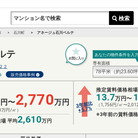
検索
市
石川町
アネージュ石川ベルテ
ルテ
あなたの物件条件を入
専有面積
２２
6
販売価格事例
推定賃料価格相
2,770
13.7
万円〜
万円〜
万円
3年前比
（
1,756
円/㎡〜
2,01
%
5.7
+
0
万円/㎡）
※3年前の賃料価格
2,610
場 平均
万円