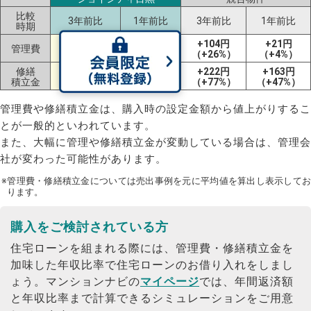
比較
3年前比
1年前比
3年前比
1年前比
時期
+128円
+12円
+104円
+21円
管理費
（+32%）
（+2%）
（+26%）
（+4%）
修繕
+83円
±0円
+222円
+163円
積立金
（+29%）
（±0%）
（+77%）
（+47%）
管理費や修繕積立金は、購入時の設定金額から値上がりするこ
とが一般的といわれています。
また、大幅に管理や修繕積立金が変動している場合は、管理会
社が変わった可能性があります。
※管理費・修繕積立金については売出事例を元に平均値を算出し表示してお
ります。
購入をご検討されている方
住宅ローンを組まれる際には、管理費・修繕積立金を
加味した年収比率で住宅ローンのお借り入れをしまし
ょう。
マンションナビの
マイページ
では、年間返済額
と年収比率まで計算できるシミュレーションをご用意