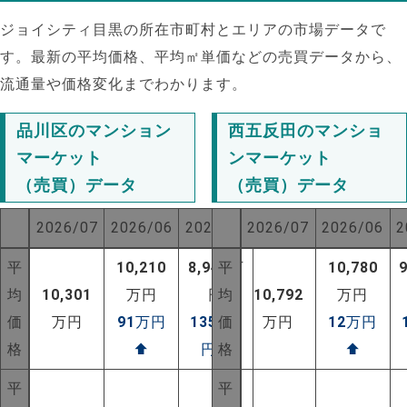
ジョイシティ目黒の所在市町村とエリアの市場データで
す。最新の平均価格、平均㎡単価などの売買データから、
流通量や価格変化までわかります。
品川区のマンション
西五反田のマンショ
マーケット
ンマーケット
（売買）データ
（売買）データ
2026/07
2026/06
2025/07
2026/07
2026/06
2
平
10,210
8,944
平
万
10,780
均
10,301
万円
円
均
10,792
万円
価
万円
91
万円
1357
価
万
万円
12
万円
NEW!
格
⬆
円
⬆
格
⬆
NEW!
平
平