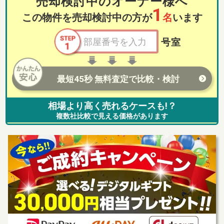
売却検討中のオーナー様へ
1
この物件を売却検討中の方が
名
います
号室
最短45秒 無料査定で比較・検討
相場より高く売れるケースも!？
複数社比較で見える価格があります