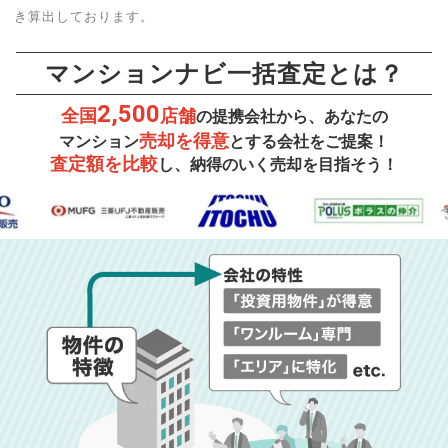
き算出しております。
マンションナビ一括査定とは？
2,500
全国
店舗
の提携会社から、あなたの
売却を得意
マンション
とする会社をご提案！
査定額を比較
し、納得のいく売却を目指そう！