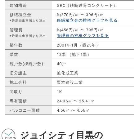
建物構造
SRC（鉄筋鉄骨コンクリート）
修繕積立金
約270円/㎡ 〜 396円/㎡
修繕積立金の推移グラフを見る
※最新売出事例より算出
管理費
約456円/㎡ 〜 795円/㎡
管理費の推移グラフを見る
※最新売出事例より算出
築年数
2001年1月（築25年）
階数
12階 （地下1階）
総戸数(棟総戸数)
40戸
旧分譲主
旭化成工業
施工会社
栗本建設工業
間取り
1K
専有面積
24.36㎡ 〜 25.41㎡
バルコニー面積
4.56㎡ 〜 4.56㎡
ジョイシティ目黒の