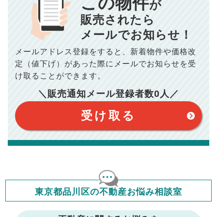
この物件
が
834
毎月の支払額
■売買契約書印紙／
0
万円
円
■抵当権抹消費用／
0
万円
販売されたら
10,005
メールでお知らせ！
年間の支払額
円
※購入価格よりも売却価格が高い場合、譲渡所得税が発生する
場合がございます。詳しくは最寄りの税務署などにご確認く
ださい。
メールアドレス登録をすると、
新着物件や価格改
※シミュレーター結果はあくまでも概算であり、手残り金額を
100,050
総支払額
保証するものではございません。
円
定（値下げ）があった際に
メールでお知らせを受
※上記売却費用には、住所変更登記の費用、引っ越し費用、住
宅ローンの一括繰上返済の手数料等は含まれておりませんの
け取ることができます。
で予めご了承ください。
【注意事項】
※仲介手数料は宅地建物取引業法で定められた上限で計算して
＼販売通知メール登録者数
0
人／
おります。（物件価格×3%＋6万円＋消費税）
このシミュレーターは元利均等返済方式で試算しています。
このシミュレーターは、四捨五入にて計算しております。
このシミュレーターはお借り入れの全期間で金利が変わらない設
受け取る
定です。
このシミュレーターでの結果は、お借り入れを保証するものでは
ありません。
このシミュレーターをご利用された方の、いかなる損害について
も当社は一切責任を負いませんので、ご了承ください。
住宅ローンの種類によって、年収負担率は異なります。一般的に
年収の20～25%以内が年間のローン返済額の割合とされており
ますが、お借り入れの際に各金融機関にご相談ください。
会員マイページでは
東京都品川区の不動産お悩み相談室
修繕費・管理費の計算もできます