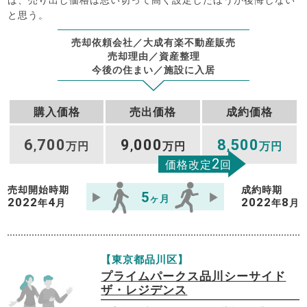
と思う。
売却依頼会社／大成有楽不動産販売
売却理由／資産整理
今後の住まい／施設に入居
購入価格
売出価格
成約価格
6
700
9
000
8
500
,
万円
,
万円
,
万円
2
価格改定
回
売却開始時期
成約時期
5
ヶ月
2022
4
2022
8
年
月
年
月
【東京都品川区】
プライムパークス品川シーサイド
ザ・レジデンス