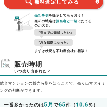
無料査定
してみる
売却事例
を提示してもらおう！
売却の戦略は
担当者と一緒
にたてる
のが大切。
『春までに売却したい』
『急な転勤になった』
まずは状況を不動産会社に相談！
販売時期
いつ売り出された？
競合マンションの販売時期を知ることで、売り出すタイミ
ングの判断ができます。
5月
65
10.6
一番多かったのは
で
件（
％）