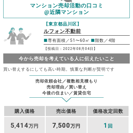
マンション売却活動の口コミ
@近隣マンション
【東京都品川区】
ルフォン不動前
■
専有面積／51〜60㎡
■
階数／4階
【投稿日：2022年08月04日】
今から売却を考えている人に伝えたいこと
買い替えするにしても高い時期。慎重な判断が賢明です
売却依頼会社／複数相見積もり
売却理由／買い替え
今後の住まい／賃貸住宅
購入価格
売出価格
価格改定回数
5
414
7
500
1
,
万円
,
万円
回