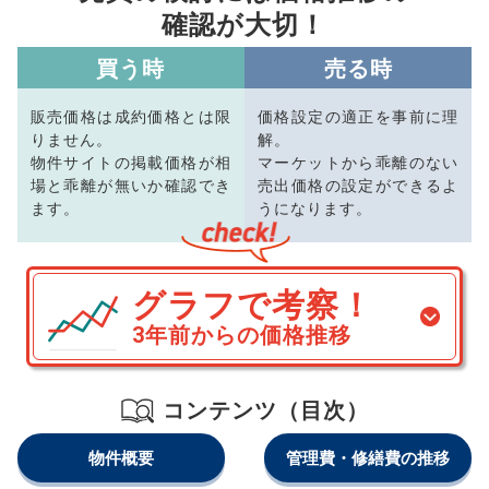
確認が大切！
買う時
売る時
販売価格は成約価格とは限
価格設定の適正を事前に理
りません。
解。
物件サイトの掲載価格が相
マーケットから乖離のない
場と乖離が無いか確認でき
売出価格の設定ができるよ
ます。
うになります。
グラフで考察！
3年前からの価格推移
コンテンツ（目次）
物件概要
管理費・修繕費の推移