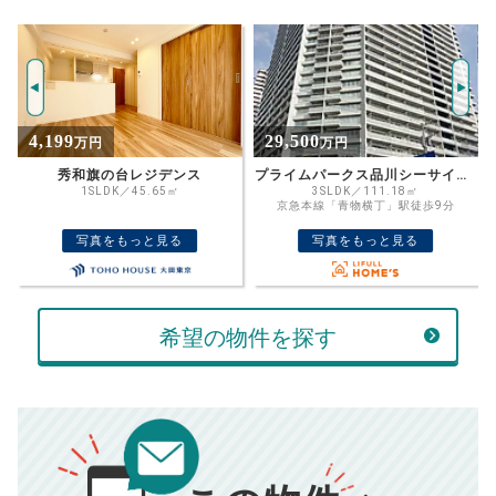
試算条件 25㎡・6階
年
ご希望の
2816
返済期間
推定売却価格：
万円
%
29,500
7,680
万円
万円
住宅ローン
資金計画のために査定額や希望売却価
金利
プライムパークス品川シーサイドザ・タワー
目黒プラザ 4階
格を入力して活用するのもおすすめ◎
3SLDK／111.18㎡
3LDK／58.42㎡
京急本線「青物横丁」駅徒歩9分
JR山手線「目黒」駅徒歩5分
売却価格
残債
万円
写真をもっと見る
写真をもっと見る
ボーナス
万円
万円
返済金額
計算する
希望の物件を探す
万円
頭金
売却にかかる費用
手元に残るお金は
00
000
返済シミュレーション計算結果
万円
万円
■仲介手数料／
00
万円