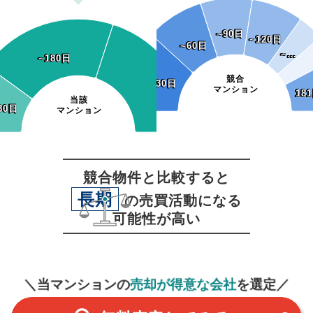
~90日
~90日
~120日
~120日
~60日
~60日
~…
~…
~180日
~180日
競合
~30日
~30日
マンション
18
18
当該
30日
30日
マンション
競合物件と比較すると
長期
の売買活動になる
可能性が高い
無料査定
スタート！
＼当マンションの
売却が得意な会社
を選定／