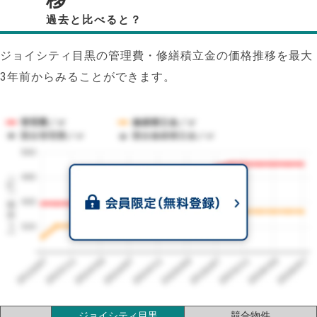
過去と比べると？
ジョイシティ目黒の管理費・修繕積立金の価格推移を最大
3年前からみることができます。
管理費／㎡
修繕積立金／㎡
競合管理費／㎡
競合修繕積立金／㎡
560
1㎡単価（円）
480
400
320
2023/07
2026/07
2026/03
2025/11
2025/07
2025/03
2024/11
2024/07
2024/03
2023/11
ジョイシティ目黒
競合物件