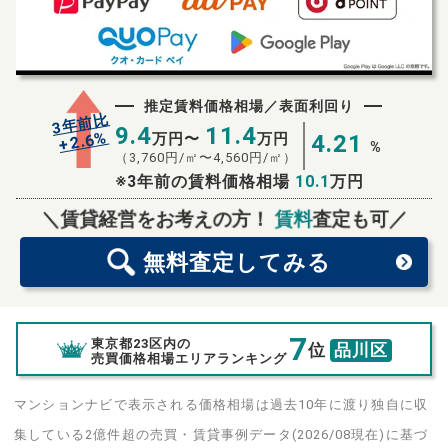
推定賃料価格相場／表面利回り
3年前比
9.4
11.4
%
2.6
万円〜
万円
4.21
+
%
（
3,760
円/㎡〜
4,560
円/㎡）
※3年前の賃料価格相場
10.1
万円
無料査定
スタート！
＼賃貸経営をお考えの方！
賃料
査定も可／
無料査定
してみる
7
東京都23区内の
位
品川区
売買価格相場エリアランキング
マンションナビで表示される価格相場は過去10年に渡り独自に収
集している2億件超の売買・賃貸事例データ(2026/08現在)に基づ