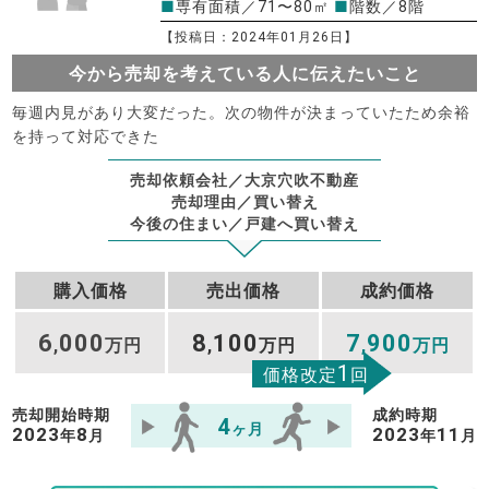
■
専有面積／71〜80㎡
■
階数／8階
【投稿日：2024年01月26日】
今から売却を考えている人に伝えたいこと
毎週内見があり大変だった。次の物件が決まっていたため余裕
を持って対応できた
売却依頼会社／大京穴吹不動産
売却理由／買い替え
今後の住まい／戸建へ買い替え
購入価格
売出価格
成約価格
6
000
8
100
7
900
,
万円
,
万円
,
万円
1
価格改定
回
売却開始時期
成約時期
4
ヶ月
2023
8
2023
11
年
月
年
月