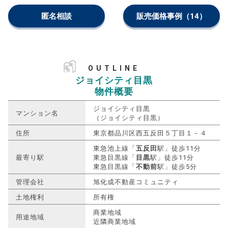
匿名相談
販売価格事例
（14）
OUTLINE
ジョイシティ目黒
物件概要
ジョイシティ目黒
マンション名
（ジョイシティ目黒）
住所
東京都品川区西五反田５丁目１－４
東急池上線「
五反田
駅」徒歩11分
最寄り駅
東急目黒線「
目黒
駅」徒歩11分
東急目黒線「
不動前
駅」徒歩5分
管理会社
旭化成不動産コミュニティ
土地権利
所有権
商業地域
用途地域
近隣商業地域