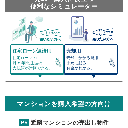
便利なシミュレーター
住宅ローン返済用
売却用
住宅ローンの
売却にかかる費用
月々,年間,生涯の
手元に残る
支払額が計算できる。
お金がわかる。
マンション売却シミュレーター
総支払額シミュレーション
住宅ローンの月々、年間、生涯の支払額が
マンション売却シミュレーターでは、売却価格と残債額
計算できます。
から
売却にかかる諸経費が自動で算出され、手元に残る
金額がわかります。
マンションを購入希望の方向け
万円
売却価格 参考値
購入希望
物件価格
近隣マンションの売出し物件
PR
ジョイシティ目黒