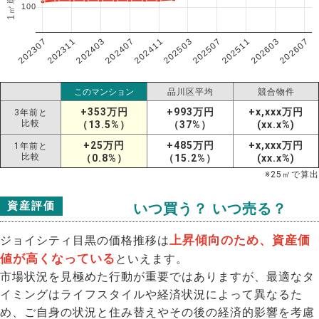
100
202307
202607
202603
202511
202507
202503
202411
202407
202403
202311
このマンション
品川区平均
競合物件
+353万円
+993万円
+x,xxx万円
3年前と
比較
（13.5%）
（37%）
(xx.x%)
+25万円
+485万円
+x,xxx万円
1年前と
比較
（0.8%）
（15.2%）
(xx.x%)
※
25
㎡で算出
資産評価
いつ買う？ いつ売る？
上昇傾向のため、資産価
ジョイシティ目黒の価格推移は
値が高くなっている
といえます。
市場状況を見極めた行動が重要ではありますが、最適なタ
イミングはライフスタイルや経済状況によって異なるた
め、ご自身の状況と住み替えやその後の経済的影響を考慮