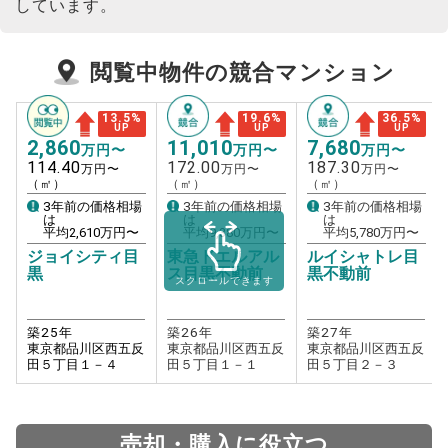
しています。
閲覧中物件の競合マンション
13.5
%
19.6
%
36.5
%
UP
UP
UP
2,860
11,010
7,680
万円〜
万円〜
万円〜
114.40
172.00
187.30
万円〜
万円〜
万円〜
（㎡）
（㎡）
（㎡）
3年前の価格相場
3年前の価格相場
3年前の価格相場
は
は
は
平均
2,610
万円〜
平均
9,380
万円〜
平均
5,780
万円〜
ジョイシティ目
東急ドエルアル
ルイシャトレ目
黒
ス目黒不動前
黒不動前
スクロールできます
築
25
年
築
26
年
築
27
年
東京都品川区西五反
東京都品川区西五反
東京都品川区西五反
田５丁目１－４
田５丁目１－１
田５丁目２－３
売却・購入に役立つ