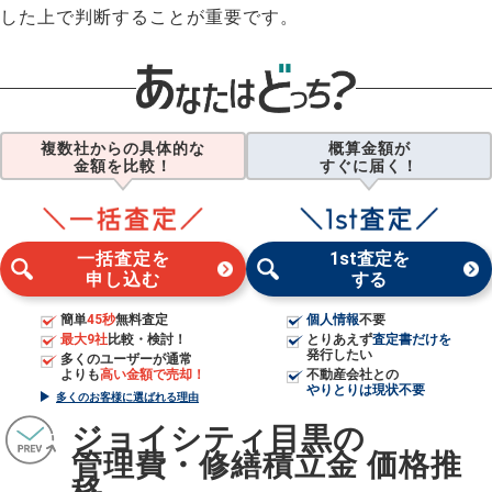
した上で判断することが重要です。
複数社からの具体的な
概算金額が
金額を比較！
すぐに届く！
一括査定を
1st査定を
申し込む
する
簡単
45秒
無料査定
個人情報
不要
最大9社
比較・検討！
とりあえず
査定書だけを
発行したい
多くのユーザーが通常
よりも
高い金額で売却！
不動産会社との
やりとりは現状不要
多くのお客様に選ばれる理由
ジョイシティ目黒の
管理費・修繕積立金 価格推
移