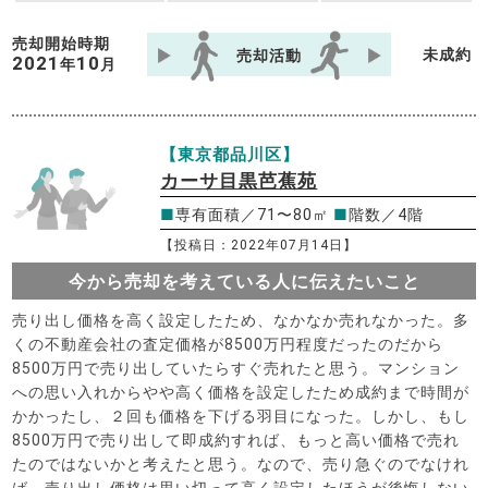
売却開始時期
未成約
売却活動
2021
10
年
月
【東京都品川区】
カーサ目黒芭蕉苑
■
専有面積／71〜80㎡
■
階数／4階
【投稿日：2022年07月14日】
今から売却を考えている人に伝えたいこと
売り出し価格を高く設定したため、なかなか売れなかった。多
くの不動産会社の査定価格が8500万円程度だったのだから
8500万円で売り出していたらすぐ売れたと思う。マンション
への思い入れからやや高く価格を設定したため成約まで時間が
かかったし、２回も価格を下げる羽目になった。しかし、もし
8500万円で売り出して即成約すれば、もっと高い価格で売れ
たのではないかと考えたと思う。なので、売り急ぐのでなけれ
ば、売り出し価格は思い切って高く設定したほうが後悔しない