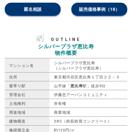
匿名相談
販売価格事例
（18）
OUTLINE
シルバープラザ恵比寿
物件概要
シルバープラザ恵比寿
マンション名
（シルバープラザ恵比寿）
住所
東京都渋谷区恵比寿１丁目２２－３
最寄り駅
山手線「
恵比寿
駅」徒歩9分
管理会社
伊藤忠アーバンコミュニティ
土地権利
所有権
用途地域
商業地域
建物構造
SRC（鉄筋鉄骨コンクリート）
修繕積立金
約133円/㎡