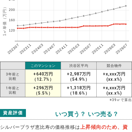
1㎡単価（万円）
200
160
120
202307
202607
202603
202511
202507
202503
202411
202407
202403
202311
このマンション
渋谷区平均
競合物件
+640万円
+2,987万円
+x,xxx万円
3年前と
比較
（12.7%）
（54.9%）
(xx.x%)
+296万円
+1,318万円
+x,xxx万円
1年前と
比較
（5.5%）
（18.6%）
(xx.x%)
※
39
㎡で算出
資産評価
いつ買う？ いつ売る？
上昇傾向のため、資
シルバープラザ恵比寿の価格推移は