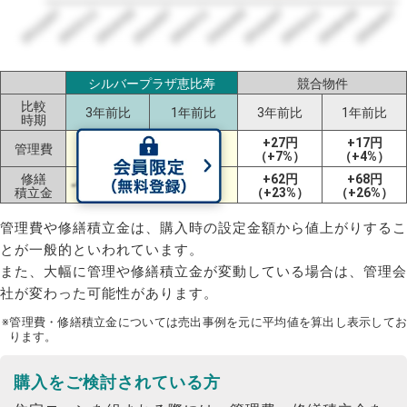
2023/07
2026/07
2026/03
2025/11
2025/07
2025/03
2024/11
2024/07
2024/03
2023/11
シルバープラザ恵比寿
競合物件
比較
3年前比
1年前比
3年前比
1年前比
時期
-35円
+48円
+27円
+17円
管理費
（-17%）
（+41%）
（+7%）
（+4%）
修繕
+38円
+62円
+68円
-9円（-6%）
積立金
（+40%）
（+23%）
（+26%）
管理費や修繕積立金は、購入時の設定金額から値上がりするこ
とが一般的といわれています。
また、大幅に管理や修繕積立金が変動している場合は、管理会
社が変わった可能性があります。
※管理費・修繕積立金については売出事例を元に平均値を算出し表示してお
ります。
購入をご検討されている方