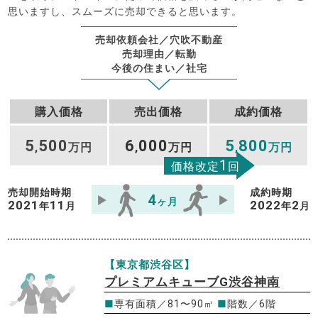
思いますし、スムーズに売却できると思います。
売却依頼会社／穴吹不動産
売却理由／転勤
今後の住まい／社宅
購入価格
売出価格
成約価格
5
500
6
000
5
800
,
万円
,
万円
,
万円
1
価格改定
回
売却開始時期
成約時期
4
ヶ月
2021
11
2022
2
年
月
年
月
【東京都渋谷区】
プレミアムキューブG渋谷神南
■
専有面積／81〜90㎡
■
階数／6階