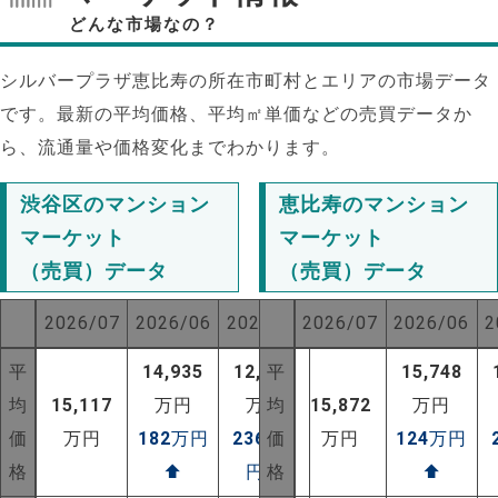
どんな市場なの？
シルバープラザ恵比寿の所在市町村とエリアの市場データ
です。最新の平均価格、平均㎡単価などの売買データか
ら、流通量や価格変化までわかります。
渋谷区のマンション
恵比寿のマンション
マーケット
マーケット
（売買）データ
（売買）データ
2026/07
2026/06
2025/07
2026/07
2026/06
2
平
14,935
12,749
平
15,748
均
15,117
万円
万円
均
15,872
万円
NEW!
価
万円
182
万円
2368
価
万
万円
124
万円
NEW!
格
⬆
円
⬆
格
⬆