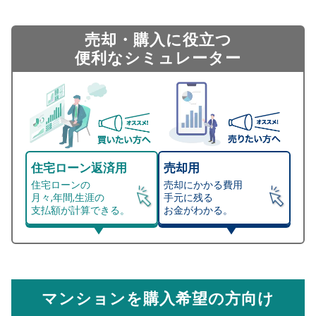
売却・購入に役立つ
便利なシミュレーター
住宅ローン返済用
売却用
住宅ローンの
売却にかかる費用
月々,年間,生涯の
手元に残る
支払額が計算できる。
お金がわかる。
マンション売却シミュレーター
総支払額シミュレーション
住宅ローンの月々、年間、生涯の支払額が
マンション売却シミュレーターでは、売却価格と残債額
計算できます。
から
売却にかかる諸経費が自動で算出され、手元に残る
金額がわかります。
マンションを購入希望の方向け