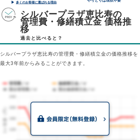
やりとりは現状不要
多くのお客様に選ばれる理由
シルバープラザ恵比寿の
管理費・修繕積立金 価格推
移
過去と比べると？
シルバープラザ恵比寿の管理費・修繕積立金の価格推移を
最大3年前からみることができます。
管理費／㎡
修繕積立金／㎡
競合管理費／㎡
競合修繕積立金／㎡
240
1㎡単価（円）
200
160
120