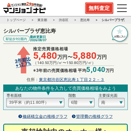
無料査定
トップページ
東京都
渋谷区
恵比寿
シルバープラザ恵比
シルバープラザ恵比寿
最終更新日
駅徒歩9分圏内
2026/08/07
推定売買価格相場
5,480
5,880
万円〜
万円
3年前比
%
（
140.50
万円/㎡〜
150.80
万円/㎡）
12.7
+
5,040
※3年前の売買価格相場 平均
万円
住所：
東京都渋谷区恵比寿１丁目２２－３
あなたの物件条件を入力して売買価格相場をみよう
専有面積
階数
主要採光面
修繕積立金の推移グラフ
管理費の推移グラフ