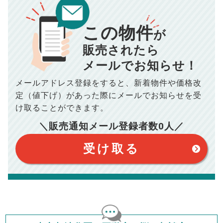
00
000
返済シミュレーション計算結果
万円
万円
この物件
■仲介手数料／
00
万円
が
834
毎月の支払額
■売買契約書印紙／
0
万円
円
■抵当権抹消費用／
0
万円
販売されたら
10,005
メールでお知らせ！
年間の支払額
円
※購入価格よりも売却価格が高い場合、譲渡所得税が発生する
場合がございます。詳しくは最寄りの税務署などにご確認く
ださい。
メールアドレス登録をすると、
新着物件や価格改
※シミュレーター結果はあくまでも概算であり、手残り金額を
100,050
総支払額
保証するものではございません。
円
定（値下げ）があった際に
メールでお知らせを受
※上記売却費用には、住所変更登記の費用、引っ越し費用、住
宅ローンの一括繰上返済の手数料等は含まれておりませんの
け取ることができます。
で予めご了承ください。
【注意事項】
※仲介手数料は宅地建物取引業法で定められた上限で計算して
＼販売通知メール登録者数
0
人／
おります。（物件価格×3%＋6万円＋消費税）
このシミュレーターは元利均等返済方式で試算しています。
このシミュレーターは、四捨五入にて計算しております。
このシミュレーターはお借り入れの全期間で金利が変わらない設
受け取る
定です。
このシミュレーターでの結果は、お借り入れを保証するものでは
ありません。
このシミュレーターをご利用された方の、いかなる損害について
も当社は一切責任を負いませんので、ご了承ください。
住宅ローンの種類によって、年収負担率は異なります。一般的に
年収の20～25%以内が年間のローン返済額の割合とされており
ますが、お借り入れの際に各金融機関にご相談ください。
会員マイページでは