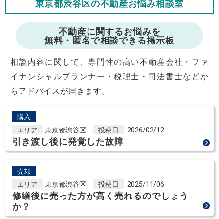
東京都渋谷区の不動産お悩み相談室
修繕費・管理費の計算もできます
不動産に関するお悩みを
無料・匿名で相談できる掲示板
相談内容に関して、専門性の高い不動産会社・ファ
イナンシャルプランナー・税理士・司法書士などか
らアドバイスが届きます。
購入
エリア
東京都渋谷区
投稿日
2026/02/12
引き渡し後に発覚した故障
売却
エリア
東京都渋谷区
投稿日
2025/11/06
修繕後に売った方が高く売れるのでしょう
か？