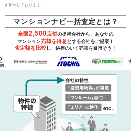
き算出しております。
マンションナビ一括査定とは？
2,500
全国
店舗
の提携会社から、あなたの
売却を得意
マンション
とする会社をご提案！
査定額を比較
し、納得のいく売却を目指そう！