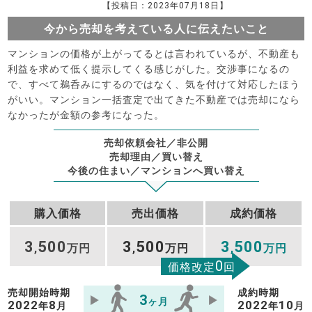
【投稿日：2023年07月18日】
今から売却を考えている人に伝えたいこと
マンションの価格が上がってるとは言われているが、不動産も
利益を求めて低く提示してくる感じがした。交渉事になるの
で、すべて鵜呑みにするのではなく、気を付けて対応したほう
がいい。マンション一括査定で出てきた不動産では売却になら
なかったが金額の参考になった。
売却依頼会社／非公開
売却理由／買い替え
今後の住まい／マンションへ買い替え
購入価格
売出価格
成約価格
3
500
3
500
3
500
,
万円
,
万円
,
万円
0
価格改定
回
売却開始時期
成約時期
3
ヶ月
2022
8
2022
10
年
月
年
月