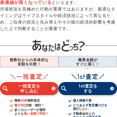
産価値が高くなっている
といえます。
市場状況を見極めた行動が重要ではありますが、最適なタ
イミングはライフスタイルや経済状況によって異なるた
め、ご自身の状況と住み替えやその後の経済的影響を考慮
した上で判断することが重要です。
複数社からの具体的な
概算金額が
金額を比較！
すぐに届く！
一括査定を
1st査定を
申し込む
する
簡単
45秒
無料査定
個人情報
不要
最大9社
比較・検討！
とりあえず
査定書だけを
発行したい
多くのユーザーが通常
よりも
高い金額で売却！
不動産会社との