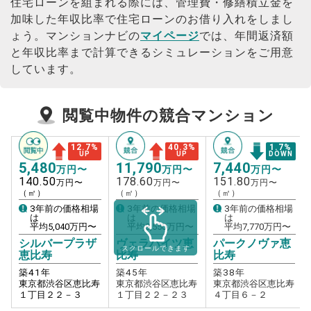
住宅ローンを組まれる際には、管理費・修繕積立金を
加味した年収比率で住宅ローンのお借り入れをしまし
ょう。
マンションナビの
マイページ
では、年間返済額
と年収比率まで計算できるシミュレーションをご用意
しています。
閲覧中物件の競合マンション
12.7
%
40.3
%
1.7
%
UP
UP
DOWN
5,480
11,790
7,440
万円〜
万円〜
万円〜
140.50
178.60
151.80
万円〜
万円〜
万円〜
（㎡）
（㎡）
（㎡）
3年前の価格相場
3年前の価格相場
3年前の価格相場
は
は
は
平均
5,040
万円〜
平均
8,550
万円〜
平均
7,770
万円〜
シルバープラザ
ヴェラハイツ恵
パークノヴァ恵
スクロールできます
恵比寿
比寿
比寿
築
41
年
築
45
年
築
38
年
東京都渋谷区恵比寿
東京都渋谷区恵比寿
東京都渋谷区恵比寿
１丁目２２－３
１丁目２２－２３
４丁目６－２