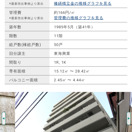
修繕積立金の推移グラフを見る
※最新売出事例より算出
管理費
約166円/㎡
管理費の推移グラフを見る
※最新売出事例より算出
築年数
1985年5月（築41年）
階数
11階
総戸数(棟総戸数)
50戸
旧分譲主
東海興業
間取り
1R, 1K
専有面積
15.12㎡ 〜 28.42㎡
バルコニー面積
2.45㎡ 〜 4.44㎡