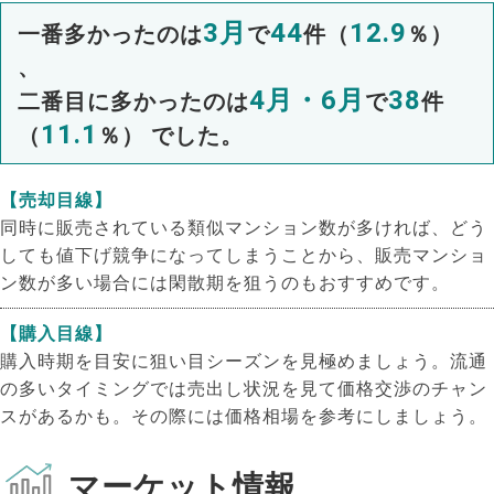
3月
44
12.9
一番多かったのは
で
件（
％）
、
4月・6月
38
二番目に多かったのは
で
件
11.1
（
％） でした。
【売却目線】
同時に販売されている類似マンション数が多ければ、どう
しても値下げ競争になってしまうことから、販売マンショ
ン数が多い場合には閑散期を狙うのもおすすめです。
【購入目線】
購入時期を目安に狙い目シーズンを見極めましょう。流通
の多いタイミングでは売出し状況を見て価格交渉のチャン
スがあるかも。その際には価格相場を参考にしましょう。
マーケット情報