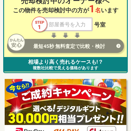
売却検討中のオーナー様へ
1
この物件を売却検討中の方が
名
います
号室
最短45秒 無料査定で比較・検討
相場より高く売れるケースも!？
複数社比較で見える価格があります