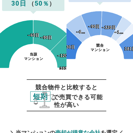
30日
50
（
％
）
~90日
~90日
~120日
~120日
~6…
~6…
~1…
~1…
~60日
~60日
~90日
~90日
競合
~30日
~30日
181
181
マンション
当該
~120日
~120日
マンション
~150日
~180日
181日~
~150日
~180日
181日~
競合物件と比較すると
短期
で売買できる可能
性が高い
無料査定
スタート！
＼当マンションの
売却が得意な会社
を選定／