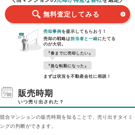
無料査定
してみる
売却事例
を提示してもらおう！
売却の戦略は
担当者と一緒
にたてる
のが大切。
『春までに売却したい』
『急な転勤になった』
まずは状況を不動産会社に相談！
販売時期
いつ売り出された？
競合マンションの販売時期を知ることで、売り出すタイミ
ングの判断ができます。