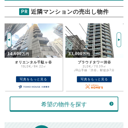
万円
売却価格 参考値
購入希望
物件価格
近隣マンションの売出し物件
PR
シルバープラザ恵比寿
試算条件 39㎡・6階
年
ご希望の
5395
返済期間
推定売却価格：
万円
%
33,000
19,990
万円
万円
住宅ローン
資金計画のために査定額や希望売却価
金利
プラウドタワー渋谷
シビタス原宿 4階
格を入力して活用するのもおすすめ◎
2LDK／70.39㎡
2LDK／97.77㎡
JR山手線「渋谷」駅徒歩7分
東京メトロ副都心線「北参道」駅徒歩3
売却価格
残債
分
万円
写真をもっと見る
写真をもっと見る
ボーナス
万円
万円
返済金額
計算する
希望の物件を探す
万円
頭金
売却にかかる費用
手元に残るお金は