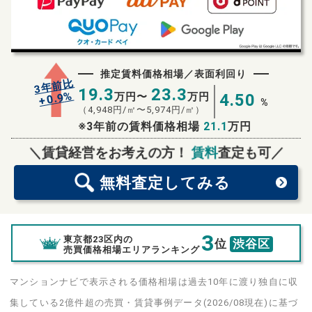
推定賃料価格相場／表面利回り
3年前比
19.3
23.3
%
0.9
万円〜
万円
4.50
+
%
（
4,948
円/㎡〜
5,974
円/㎡）
※3年前の賃料価格相場
21.1
万円
無料査定
スタート！
＼賃貸経営をお考えの方！
賃料
査定も可／
無料査定
してみる
3
東京都23区内の
位
渋谷区
売買価格相場エリアランキング
マンションナビで表示される価格相場は過去10年に渡り独自に収
集している2億件超の売買・賃貸事例データ(2026/08現在)に基づ