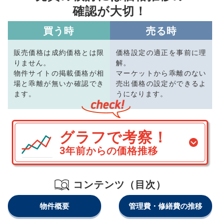
確認が大切！
買う時
売る時
販売価格は成約価格とは限
価格設定の適正を事前に理
りません。
解。
物件サイトの掲載価格が相
マーケットから乖離のない
場と乖離が無いか確認でき
売出価格の設定ができるよ
ます。
うになります。
グラフで考察！
3年前からの価格推移
コンテンツ（目次）
物件概要
管理費・修繕費の推移