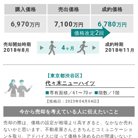
購入価格
売出価格
成約価格
6
970
7
100
6
780
,
万円
,
万円
,
万円
2
価格改定
回
売却開始時期
成約時期
4
ヶ月
2018
8
2018
11
年
月
年
月
【東京都渋谷区】
代々木ニューハイツ
■
専有面積／61〜70㎡
■
階数／1階
【投稿日：2023年04月04日】
今から売却を考えている人に伝えたいこと
売却の際は、価格の設定が相場より高すぎると、なかなか売れ
ないかと思います。不動産屋さんときちんとコミュニケーショ
ンを取り、アドバイスに従って価格を決めるのが間違いないと