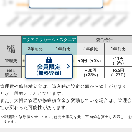
90
2023/07
2026/07
2026/03
2025/11
2025/07
2025/03
2024/11
2024/07
2024/03
2023/11
アクアテラカーム・スクエア
競合物件
比較
3年前比
1年前比
3年前比
1年前比
時期
-11円
管理費
+5円（+4%）
+3円（+2%）
±0円（±0%）
（-9%）
修繕
+23円
+25円
+30円
+26円
積立金
（+26%）
（+29%）
（+33%）
（+27%）
管理費や修繕積立金は、購入時の設定金額から値上がりするこ
とが一般的といわれています。
また、大幅に管理や修繕積立金が変動している場合は、管理会
社が変わった可能性があります。
※管理費・修繕積立金については売出事例を元に平均値を算出し表示してお
ります。