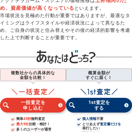
上昇傾向のた
アクアテラカーム・スクエアの価格推移は
め、資産価値が高くなっている
といえます。
市場状況を見極めた行動が重要ではありますが、最適なタ
イミングはライフスタイルや経済状況によって異なるた
め、ご自身の状況と住み替えやその後の経済的影響を考慮
した上で判断することが重要です。
複数社からの具体的な
概算金額が
金額を比較！
すぐに届く！
一括査定を
1st査定を
申し込む
する
簡単
45秒
無料査定
個人情報
不要
最大9社
比較・検討！
とりあえず
査定書だけを
発行したい
多くのユーザーが通常