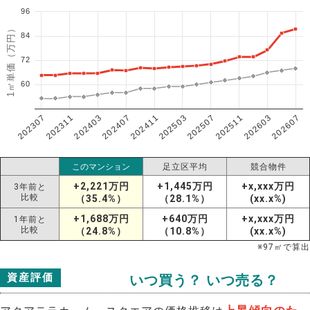
96
1㎡単価（万円）
84
72
60
202307
202607
202603
202511
202507
202503
202411
202407
202403
202311
このマンション
足立区平均
競合物件
+2,221万円
+1,445万円
+x,xxx万円
3年前と
比較
（35.4%）
（28.1%）
(xx.x%)
+1,688万円
+640万円
+x,xxx万円
1年前と
比較
（24.8%）
（10.8%）
(xx.x%)
※
97
㎡で算出
資産評価
いつ買う？ いつ売る？