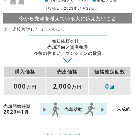
■
専有面積／61〜70㎡
■
階数／2階
【投稿日：2023年01月28日】
今から売却を考えている人に伝えたいこと
よく比較検討したほうがいい。
売却依頼会社／
売却理由／資産整理
今後の住まい／マンションの賃貸
購入価格
売出価格
価格改定回数
000
2
000
0
万円
,
万円
回
売却開始時期
未成約
売却活動
2020
1
年
月