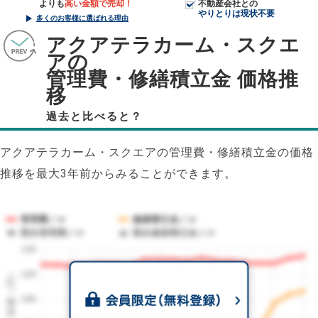
よりも
高い金額で売却！
不動産会社との
やりとりは現状不要
多くのお客様に選ばれる理由
アクアテラカーム・スクエ
アの
管理費・修繕積立金 価格推
移
過去と比べると？
アクアテラカーム・スクエアの管理費・修繕積立金の価格
推移を最大3年前からみることができます。
管理費／㎡
修繕積立金／㎡
競合管理費／㎡
競合修繕積立金／㎡
135
1㎡単価（円）
120
105