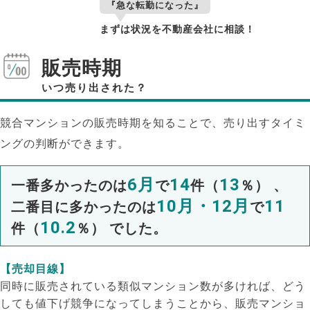
『急な転勤になった』
まずは状況を不動産会社に相談！
販売時期
いつ売り出された？
競合マンションの販売時期を知ることで、売り出すタイミ
ングの判断ができます。
6月
14
13
一番多かったのは
で
件（
％） 、
10月・12月
11
二番目に多かったのは
で
10.2
件（
％） でした。
【売却目線】
同時に販売されている類似マンション数が多ければ、どう
しても値下げ競争になってしまうことから、販売マンショ