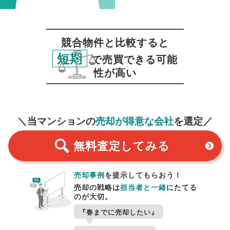
競合物件と比較すると
短期
で売買できる可能
性が高い
無料査定
スタート！
＼当マンションの
売却が得意な会社
を選定／
無料査定
してみる
売却事例
を提示してもらおう！
売却の戦略は
担当者と一緒
にたてる
のが大切。
『春までに売却したい』