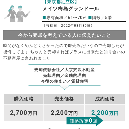
【東京都足立区】
メイツ梅島グランドール
■
専有面積／61〜70㎡
■
階数／5階
【投稿日：2022年08月30日】
今から売却を考えている人に伝えたいこと
時間がなくめんどくさかったので即売みたいなので売却したが
後悔してます ちゃんと売却すればプラスに出来たと知り合いの
不動産屋に言われました
売却依頼会社／大京穴吹不動産
売却理由／金銭的理由
今後の住まい／賃貸住宅
購入価格
売出価格
成約価格
2
700
2
200
2
200
,
万円
,
万円
,
万円
0
価格改定
回