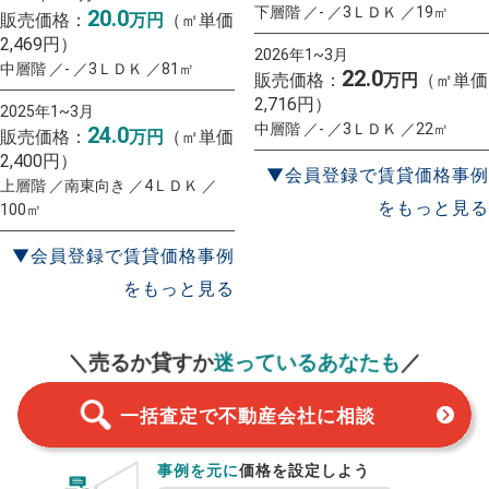
下層階 ／- ／3ＬＤＫ ／19㎡
20.0
販売価格：
万円
（㎡単価
2,469円）
2026年1~3月
中層階 ／- ／3ＬＤＫ ／81㎡
22.0
販売価格：
万円
（㎡単価
2,716円）
2025年1~3月
中層階 ／- ／3ＬＤＫ ／22㎡
24.0
販売価格：
万円
（㎡単価
2,400円）
▼会員登録で賃貸価格事例
上層階 ／南東向き ／4ＬＤＫ ／
をもっと見る
100㎡
▼会員登録で賃貸価格事例
をもっと見る
一括査定
スタート！
＼売るか貸すか
迷っているあなたも
／
一括査定で不動産会社に相談
事例を元に
価格を設定しよう