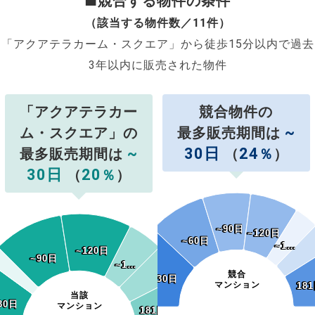
■競合する物件の条件
（該当する物件数／11件）
「アクアテラカーム・スクエア」から徒歩15分以内で過去
3年以内に販売された物件
「アクアテラカー
競合物件の
~
ム・スクエア」の
最多販売期間は
~
30日
24
最多販売期間は
（
％
）
30日
20
（
％
）
~90日
~90日
~120日
~120日
~60日
~60日
~1…
~1…
~120日
~120日
~90日
~90日
~1…
~1…
競合
~30日
~30日
マンション
18
18
当該
30日
30日
マンション
181日~
181日~