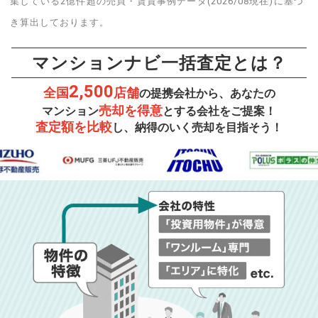
集している2億件超の売買・賃貸事例データ(2026/08現在)に基づ
き算出しております。
マンションナビ一括査定とは？
2,500
全国
店舗
の提携会社から、あなたの
売却を得意
マンション
とする会社をご提案！
査定額を比較
し、納得のいく売却を目指そう！