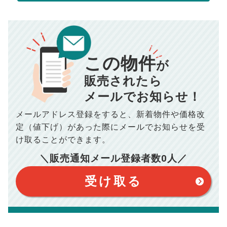
売却にかかる費用
手元に残るお金は
00
000
返済シミュレーション計算結果
万円
万円
この物件
■仲介手数料／
00
万円
が
834
毎月の支払額
■売買契約書印紙／
0
万円
円
■抵当権抹消費用／
0
万円
販売されたら
10,005
メールでお知らせ！
年間の支払額
円
※購入価格よりも売却価格が高い場合、譲渡所得税が発生する
場合がございます。詳しくは最寄りの税務署などにご確認く
ださい。
メールアドレス登録をすると、
新着物件や価格改
※シミュレーター結果はあくまでも概算であり、手残り金額を
100,050
総支払額
保証するものではございません。
円
定（値下げ）があった際に
メールでお知らせを受
※上記売却費用には、住所変更登記の費用、引っ越し費用、住
宅ローンの一括繰上返済の手数料等は含まれておりませんの
け取ることができます。
で予めご了承ください。
【注意事項】
※仲介手数料は宅地建物取引業法で定められた上限で計算して
＼販売通知メール登録者数
0
人／
おります。（物件価格×3%＋6万円＋消費税）
このシミュレーターは元利均等返済方式で試算しています。
このシミュレーターは、四捨五入にて計算しております。
このシミュレーターはお借り入れの全期間で金利が変わらない設
受け取る
定です。
このシミュレーターでの結果は、お借り入れを保証するものでは
ありません。
このシミュレーターをご利用された方の、いかなる損害について
も当社は一切責任を負いませんので、ご了承ください。
住宅ローンの種類によって、年収負担率は異なります。一般的に