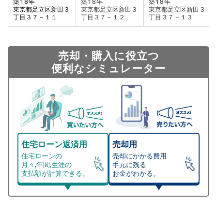
築
18
年
築
18
年
築
18
年
東京都足立区新田３
東京都足立区新田３
東京都足立区新田３
丁目３７－１１
丁目３７－１３
丁目３７－１２
売却・購入に役立つ
便利なシミュレーター
住宅ローン返済用
売却用
住宅ローンの
売却にかかる費用
月々,年間,生涯の
手元に残る
支払額が計算できる。
お金がわかる。
マンション売却シミュレーター
総支払額シミュレーション
住宅ローンの月々、年間、生涯の支払額が
マンション売却シミュレーターでは、売却価格と残債額