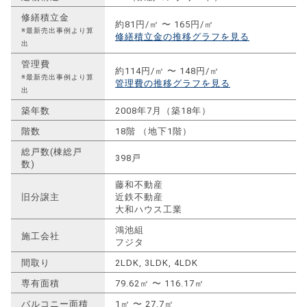
修繕積立金
約81円/㎡ 〜 165円/㎡
※最新売出事例より算
修繕積立金の推移グラフを見る
出
管理費
約114円/㎡ 〜 148円/㎡
※最新売出事例より算
管理費の推移グラフを見る
出
築年数
2008年7月（築18年）
階数
18階 （地下1階）
総戸数(棟総戸
398戸
数)
藤和不動産
旧分譲主
近鉄不動産
大和ハウス工業
鴻池組
施工会社
フジタ
間取り
2LDK, 3LDK, 4LDK
専有面積
79.62㎡ 〜 116.17㎡
バルコニー面積
1㎡ 〜 27.7㎡