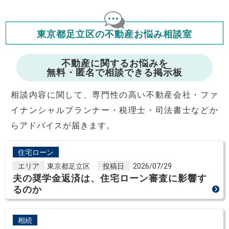
年収の20～25%以内が年間のローン返済額の割合とされており
ますが、お借り入れの際に各金融機関にご相談ください。
会員マイページでは
東京都足立区の不動産お悩み相談室
修繕費・管理費の計算もできます
不動産に関するお悩みを
無料・匿名で相談できる掲示板
相談内容に関して、専門性の高い不動産会社・ファ
イナンシャルプランナー・税理士・司法書士などか
らアドバイスが届きます。
住宅ローン
エリア
東京都足立区
投稿日
2026/07/29
夫の奨学金返済は、住宅ローン審査に影響す
るのか
相続