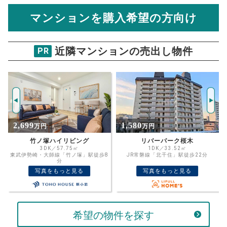
計算できます。
から
売却にかかる諸経費が自動で算出され、手元に残る
金額がわかります。
マンションを購入希望の方向け
万円
売却価格 参考値
購入希望
物件価格
近隣マンションの売出し物件
PR
アクアテラカーム・スクエア
試算条件 97㎡・9階
年
ご希望の
8062
返済期間
推定売却価格：
万円
%
1,580
2,650
万円
万円
住宅ローン
資金計画のために査定額や希望売却価
金利
リバーパーク桜木
グランヴィア綾瀬
格を入力して活用するのもおすすめ◎
1DK／33.52㎡
2DK／35.91㎡
8
JR常磐線「北千住」駅徒歩22分
東京地下鉄千代田線「北綾瀬」駅徒歩3
売却価格
残債
分
万円
写真をもっと見る
写真をもっと見る
ボーナス
万円
万円
返済金額
計算する
希望の物件を探す
万円
頭金