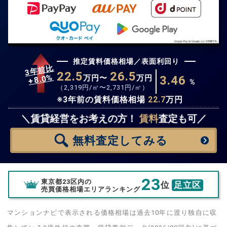
推定賃料価格相場／表面利回り
3年前比
22.5
26.5
%
8.0
万円〜
万円
3.46
+
%
（
2,319
円/㎡〜
2,731
円/㎡）
※3年前の賃料価格相場
22.7
万円
無料査定
スタート！
＼賃貸経営をお考えの方！
賃料
査定も可／
無料査定
してみる
23
東京都23区内の
位
足立区
売買価格相場エリアランキング
マンションナビで表示される価格相場は過去10年に渡り独自に収