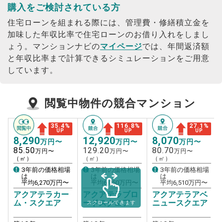
購入をご検討されている方
住宅ローンを組まれる際には、管理費・修繕積立金を
加味した年収比率で住宅ローンのお借り入れをしまし
ょう。
マンションナビの
マイページ
では、年間返済額
と年収比率まで計算できるシミュレーションをご用意
しています。
閲覧中物件の競合マンション
35.4
%
27.1
%
116.8
%
UP
UP
UP
8,290
8,070
12,920
万円〜
万円〜
万円〜
85.50
80.70
129.20
万円〜
万円〜
万円〜
（㎡）
（㎡）
（㎡）
3年前の価格相場
3年前の価格相場
3年前の価格相場
は
は
は
平均
6,270
万円〜
平均
6,510
万円〜
平均
6,050
万円〜
アクアテラカー
アクアテラアベ
アクアテラブロ
ム・スクエア
ニュースクエア
ードスクエア
スクロールできます