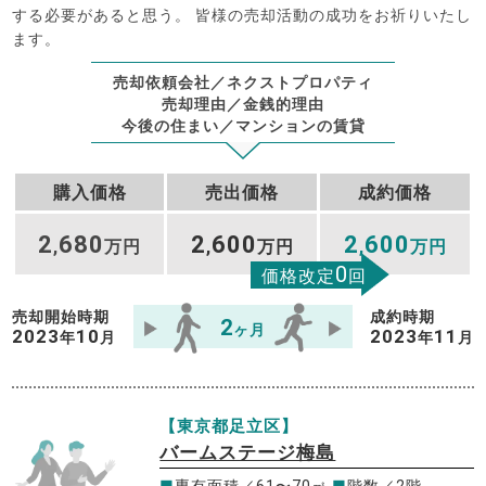
する必要があると思う。 皆様の売却活動の成功をお祈りいたし
ます。
売却依頼会社／ネクストプロパティ
売却理由／金銭的理由
今後の住まい／マンションの賃貸
購入価格
売出価格
成約価格
2
680
2
600
2
600
,
万円
,
万円
,
万円
0
価格改定
回
売却開始時期
成約時期
2
ヶ月
2023
10
2023
11
年
月
年
月
【東京都足立区】
バームステージ梅島