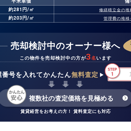
平米単価
備
約281円/㎡
修繕積立金の
推
約203円/㎡
管理費の
推移
売却検討中のオーナー様へ
3
この物件を売却検討中の方が
名
います
屋番号を入れてかんたん
無料査定
複数社の査定価格を見極める
賃貸経営をお考えの方！ 賃料査定にも対応