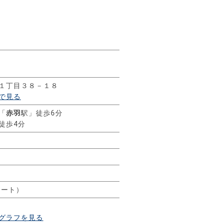
１丁目３８－１８
で見る
「
赤羽
駅」徒歩6分
徒歩4分
ィ
リート）
グラフを見る