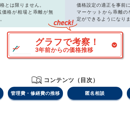
格とは限りません。
価格設定の適正を事前
載価格が相場と乖離が無
マーケットから乖離の
。
定ができるようになり
グラフで考察！
3年前からの価格推移
コンテンツ（目次）
管理費・修繕費の推移
匿名相談