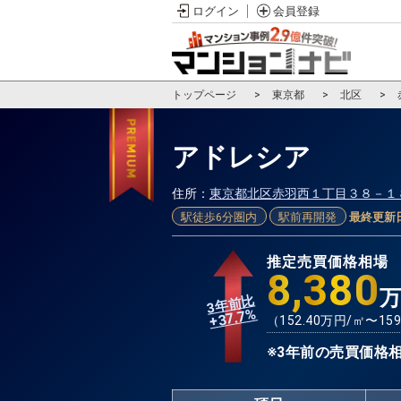
ログイン
会員登録
トップページ
東京都
北区
アドレシア
住所：
東京都北区赤羽西１丁目３８－１
駅徒歩6分圏内
駅前再開発
最終更新
推定売買価格相場
8,380
3年前比
%
37.7
+
（
152.40
万円/㎡〜
159
※3年前の売買価格相