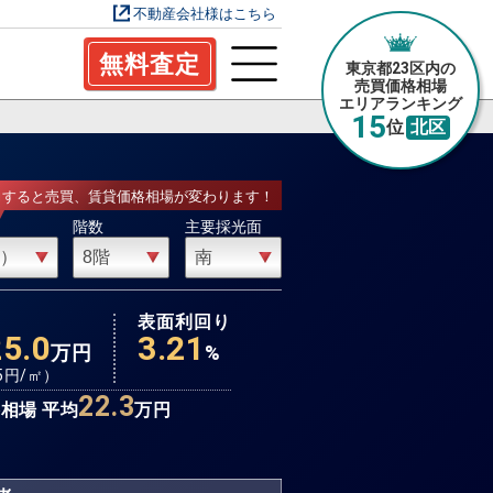
不動産会社様はこちら
無料査定
東京都23区内の
売買価格相場
エリアランキング
15
位
北区
力すると売買、賃貸価格相場が変わります！
階数
主要採光面
場
表面利回り
25.0
3.21
万円
%
5
円/㎡）
22.3
相場 平均
万円