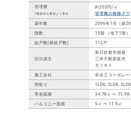
管理費
約203円/㎡
管理費の推移グラ
※最新売出事例より算出
築年数
2006年1月（築2
階数
15階 （地下1階）
総戸数(棟総戸数)
112戸
新日鉄都市開発
旧分譲主
三井不動産販売
モリモト
施工会社
長谷工コーポレー
間取り
1LDK, 2LDK, 3LD
専有面積
34.78㎡ 〜 71.9
バルコニー面積
5㎡ 〜 11.9㎡