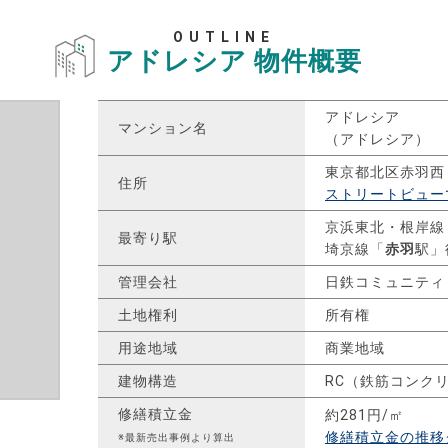
OUTLINE
アドレシア
物件概要
アドレシア
マンション名
（アドレシア）
東京都北区赤羽西
住所
ストリートビュー
京浜東北・根岸線
最寄り駅
埼京線「
赤羽
駅」
管理会社
日鉄コミュニテ
土地権利
所有権
用途地域
商業地域
建物構造
RC（鉄筋コンク
修繕積立金
約281円/㎡
修繕積立金の推移
※最新売出事例より算出