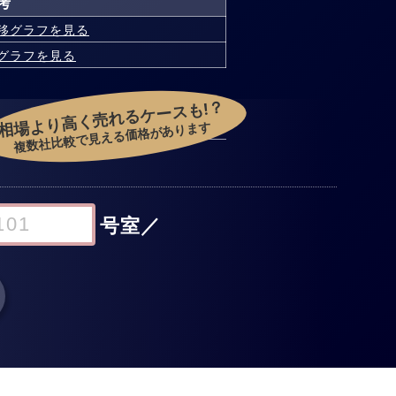
考
移グラフを見る
グラフを見る
相場より高く売れるケースも!？
複数社比較で見える価格があります
号室
／