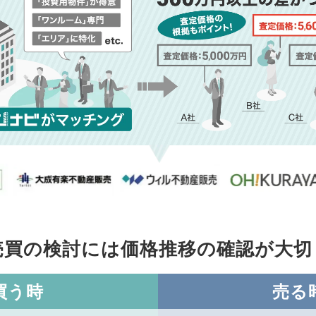
売買の検討には価格推移の
確認が大切
買う時
売る