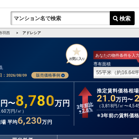
検索
赤羽西
アドレシア
あなたの物件条件を入
専有面積
８
日：
2026/08/09
販売価格事例
推定賃料価格相
8,780
21.0
万円〜
万円〜
万円
3年前比
（
3,818
円/㎡〜
4,54
%
2.8
+
.60
万円/㎡）
※3年前の賃料価格
6,230
場 平均
万円