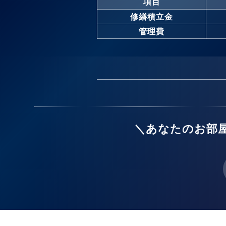
項目
修繕積立金
管理費
＼あなたのお部