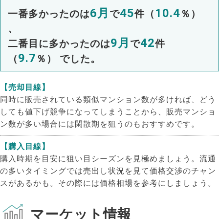
6月
45
10.4
一番多かったのは
で
件（
％）
、
9月
42
二番目に多かったのは
で
件
9.7
（
％） でした。
【売却目線】
同時に販売されている類似マンション数が多ければ、どう
しても値下げ競争になってしまうことから、販売マンショ
ン数が多い場合には閑散期を狙うのもおすすめです。
【購入目線】
購入時期を目安に狙い目シーズンを見極めましょう。流通
の多いタイミングでは売出し状況を見て価格交渉のチャン
スがあるかも。その際には価格相場を参考にしましょう。
NEW!
NEW!
マーケット情報