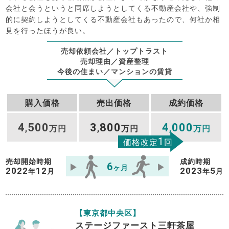
会社と会うというと同席しようとしてくる不動産会社や、強制
的に契約しようとしてくる不動産会社もあったので、何社か相
見を行ったほうが良い。
売却依頼会社／トップトラスト
売却理由／資産整理
今後の住まい／マンションの賃貸
購入価格
売出価格
成約価格
4
500
3
800
4
000
,
万円
,
万円
,
万円
1
価格改定
回
売却開始時期
成約時期
6
ヶ月
2022
12
2023
5
年
月
年
月
【東京都中央区】
ステージファースト三軒茶屋