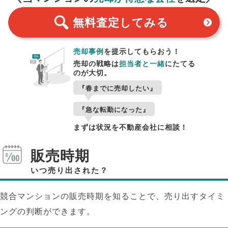
無料査定
してみる
売却事例
を提示してもらおう！
売却の戦略は
担当者と一緒
にたてる
のが大切。
『春までに売却したい』
『急な転勤になった』
まずは状況を不動産会社に相談！
販売時期
いつ売り出された？
競合マンションの販売時期を知ることで、売り出すタイミ
ングの判断ができます。