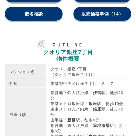
匿名相談
販売価格事例
（14）
OUTLINE
クオリア銀座7丁目
物件概要
クオリア銀座7丁目
マンション名
（クオリア銀座７丁目）
住所
東京都中央区銀座７丁目１５－７
都営地下鉄大江戸線「
汐留
駅」徒歩10
分
東京メトロ銀座線「
銀座
駅」徒歩10分
東京メトロ丸ノ内線「
銀座
駅」徒歩10
最寄り駅
分
山手線「
新橋
駅」徒歩9分
都営地下鉄大江戸線「
築地市場
駅」徒
歩6分