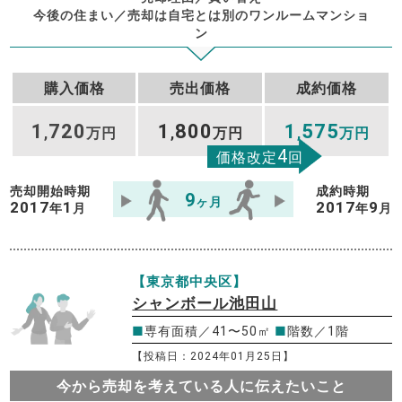
今後の住まい／売却は自宅とは別のワンルームマンショ
ン
購入価格
売出価格
成約価格
1
720
1
800
1
575
,
万円
,
万円
,
万円
4
価格改定
回
売却開始時期
成約時期
9
ヶ月
2017
1
2017
9
年
月
年
月
【東京都中央区】
シャンボール池田山
■
専有面積／41〜50㎡
■
階数／1階
【投稿日：2024年01月25日】
今から売却を考えている人に伝えたいこと