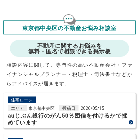
も当社は一切責任を負いませんので、ご了承ください。
住宅ローンの種類によって、年収負担率は異なります。一般的に
年収の20～25%以内が年間のローン返済額の割合とされており
ますが、お借り入れの際に各金融機関にご相談ください。
会員マイページでは
東京都中央区の不動産お悩み相談室
修繕費・管理費の計算もできます
不動産に関するお悩みを
無料・匿名で相談できる掲示板
相談内容に関して、専門性の高い不動産会社・ファ
イナンシャルプランナー・税理士・司法書士などか
らアドバイスが届きます。
住宅ローン
エリア
東京都中央区
投稿日
2026/05/15
auじぶん銀行のがん50％団信を付けるかで揉
めています