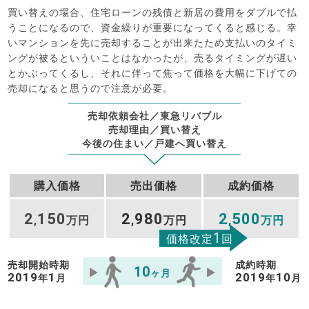
買い替えの場合、住宅ローンの残債と新居の費用をダブルで払
うことになるので、資金繰りが重要になってくると感じる。幸
いマンションを先に売却することが出来たため支払いのタイミ
ングが被るといういことはなかったが、売るタイミングが遅い
とかぶってくるし、それに伴って焦って価格を大幅に下げての
売却になると思うので注意が必要。
売却依頼会社／東急リバブル
売却理由／買い替え
今後の住まい／戸建へ買い替え
購入価格
売出価格
成約価格
2
150
2
980
2
500
,
万円
,
万円
,
万円
1
価格改定
回
売却開始時期
成約時期
10
ヶ月
2019
1
2019
10
年
月
年
月