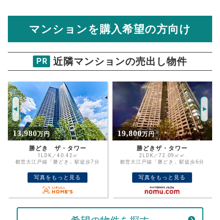
住宅ローンの月々、年間、生涯の支払額が
マンション売却シミュレーターでは、売却価格と残債額
計算できます。
から
売却にかかる諸経費が自動で算出され、手元に残る
金額がわかります。
マンションを購入希望の方向け
万円
売却価格 参考値
購入希望
物件価格
近隣マンションの売出し物件
PR
クオリア銀座7丁目
試算条件 57㎡・5階
年
ご希望の
12031
返済期間
推定売却価格：
万円
%
19,800
12,500
万円
万円
住宅ローン
資金計画のために査定額や希望売却価
金利
勝どきザ・タワー
シティタワー銀座東 22階
格を入力して活用するのもおすすめ◎
2LDK／72.09㎡㎡
1LDK／45.60㎡
都営大江戸線「勝どき」駅徒歩6分
東京メトロ日比谷線「八丁堀」駅徒歩5
売却価格
残債
分
万円
写真をもっと見る
写真をもっと見る
ボーナス
万円
万円
返済金額
計算する