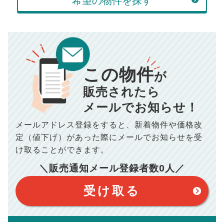
希望の物件を探す
万円
頭金
売却にかかる費用
手元に残るお金は
00
000
返済シミュレーション計算結果
万円
万円
この物件
■仲介手数料／
00
万円
が
834
毎月の支払額
■売買契約書印紙／
0
万円
円
■抵当権抹消費用／
0
万円
販売されたら
10,005
メールでお知らせ！
年間の支払額
円
※購入価格よりも売却価格が高い場合、譲渡所得税が発生する
場合がございます。詳しくは最寄りの税務署などにご確認く
ださい。
メールアドレス登録をすると、
新着物件や価格改
※シミュレーター結果はあくまでも概算であり、手残り金額を
100,050
総支払額
保証するものではございません。
円
定（値下げ）があった際に
メールでお知らせを受
※上記売却費用には、住所変更登記の費用、引っ越し費用、住
宅ローンの一括繰上返済の手数料等は含まれておりませんの
け取ることができます。
で予めご了承ください。
【注意事項】
※仲介手数料は宅地建物取引業法で定められた上限で計算して
＼販売通知メール登録者数
0
人／
おります。（物件価格×3%＋6万円＋消費税）
このシミュレーターは元利均等返済方式で試算しています。
このシミュレーターは、四捨五入にて計算しております。
このシミュレーターはお借り入れの全期間で金利が変わらない設
受け取る
定です。
このシミュレーターでの結果は、お借り入れを保証するものでは
ありません。
このシミュレーターをご利用された方の、いかなる損害について