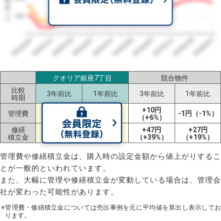
160
2023/07
2026/07
2026/03
2025/11
2025/07
2025/03
2024/11
2024/07
2024/03
2023/11
クオリア銀座7丁目
競合物件
比較
3年前比
1年前比
3年前比
1年前比
時期
+60円
+56円
+10円
管理費
-1円（-1%）
（+36%）
（+33%）
（+6%）
修繕
+98円
+86円
+47円
+27円
積立金
（+47%）
（+39%）
（+39%）
（+19%）
管理費や修繕積立金は、購入時の設定金額から値上がりするこ
とが一般的といわれています。
また、大幅に管理や修繕積立金が変動している場合は、管理会
社が変わった可能性があります。
※管理費・修繕積立金については売出事例を元に平均値を算出し表示してお
ります。