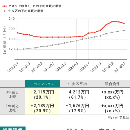
クオリア銀座7丁目の平均売買㎡単価
中央区の平均売買㎡単価
240
1㎡単価（万円）
200
160
120
202307
202607
202603
202511
202507
202503
202411
202407
202403
202311
このマンション
中央区平均
競合物件
+2,115万円
+4,212万円
+x,xxx万円
3年前と
比較
（20.1%）
（61.7%）
(xx.x%)
+2,189万円
+1,676万円
+x,xxx万円
1年前と
比較
（20.9%）
（17.9%）
(xx.x%)
※
57
㎡で算出