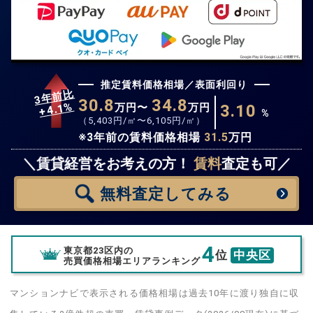
推定賃料価格相場／表面利回り
3年前比
30.8
34.8
%
4.1
万円〜
万円
3.10
+
%
（
5,403
円/㎡〜
6,105
円/㎡）
※3年前の賃料価格相場
31.5
万円
無料査定
スタート！
＼賃貸経営をお考えの方！
賃料
査定も可／
無料査定
してみる
4
東京都23区内の
位
中央区
売買価格相場エリアランキング
マンションナビで表示される価格相場は過去10年に渡り独自に収