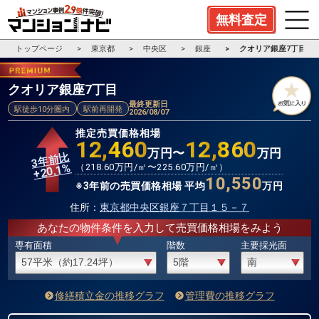
無料査定
トップページ
東京都
中央区
銀座
クオリア銀座7丁目
クオリア銀座7丁目
最終更新日
駅徒歩10分圏内
駅前再開発
2026/08/07
推定売買価格相場
12,460
12,860
万円〜
万円
3年前比
%
（
218.60
万円/㎡〜
225.60
万円/㎡）
20.1
+
10,550
※3年前の売買価格相場 平均
万円
住所：
東京都中央区銀座７丁目１５－７
あなたの物件条件を入力して売買価格相場をみよう
専有面積
階数
主要採光面
修繕積立金の推移グラフ
管理費の推移グラフ