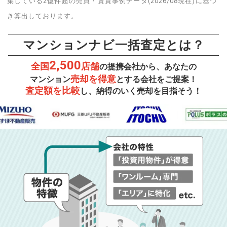
集している2億件超の売買・賃貸事例データ(2026/08現在)に基づ
き算出しております。
マンションナビ一括査定とは？
2,500
全国
店舗
の提携会社から、あなたの
売却を得意
マンション
とする会社をご提案！
査定額を比較
し、納得のいく売却を目指そう！