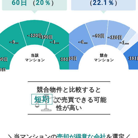
60日
20
22.1
（
％
）
（
％
）
~120日
~120日
~90日
~90日
~150日
~150日
~120日
~120日
~9…
~9…
~1…
~1…
~6…
~6…
~1…
~1…
当該
競合
~30日
~30日
181
181
60日
60日
181日~
181日~
マンション
マンション
0日
30日
競合物件と比較すると
短期
で売買できる可能
性が高い
無料査定
スタート！
＼当マンションの
売却が得意な会社
を選定／