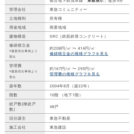
都営地下鉄浅草線「
東銀座
駅」徒歩5分
管理会社
東急コミュニティー
土地権利
所有権
用途地域
商業地域
建物構造
SRC（鉄筋鉄骨コンクリート）
修繕積立金
約208円/㎡ 〜 414円/㎡
※最新売出事例より
修繕積立金の推移グラフを見る
算出
管理費
約167円/㎡ 〜 295円/㎡
※最新売出事例より
管理費の推移グラフを見る
算出
築年数
2004年8月（築22年）
階数
10階 （地下1階）
総戸数(棟総戸
48戸
数)
旧分譲主
東急不動産
施工会社
東急建設