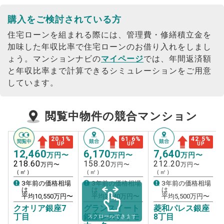
購入をご検討されている方
住宅ローンを組まれる際には、管理費・修繕積立金を
加味した年収比率で住宅ローンのお借り入れをしまし
ょう。
マンションナビの
マイページ
では、年間返済額
と年収比率まで計算できるシミュレーションをご用意
しています。
閲覧中物件の競合マンション
20.1
%
61.6
%
42.5
%
UP
UP
UP
12,460
6,170
7,640
万円〜
万円〜
万円〜
218.60
158.20
212.20
万円〜
万円〜
万円〜
（㎡）
（㎡）
（㎡）
3年前の価格相場
3年前の価格相場
3年前の価格相場
は
は
は
平均
10,550
万円〜
平均
3,940
万円〜
平均
5,500
万円〜
クオリア銀座7
グランスイート
菱和パレス銀座
丁目
銀座レスティモ
8丁目
スクロールできます