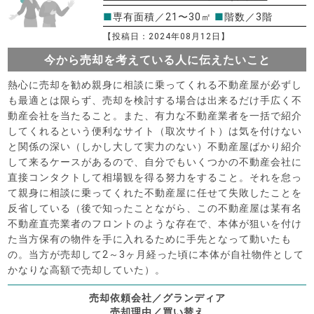
■
専有面積／21〜30㎡
■
階数／3階
【投稿日：2024年08月12日】
今から売却を考えている人に伝えたいこと
熱心に売却を勧め親身に相談に乗ってくれる不動産屋が必ずし
も最適とは限らず、売却を検討する場合は出来るだけ手広く不
動産会社を当たること。また、有力な不動産業者を一括で紹介
してくれるという便利なサイト（取次サイト）は気を付けない
と関係の深い（しかし大して実力のない）不動産屋ばかり紹介
して来るケースがあるので、自分でもいくつかの不動産会社に
直接コンタクトして相場観を得る努力をすること。それを怠っ
て親身に相談に乗ってくれた不動産屋に任せて失敗したことを
反省している（後で知ったことながら、この不動産屋は某有名
不動産直売業者のフロントのような存在で、本体が狙いを付け
た当方保有の物件を手に入れるために手先となって動いたも
の。当方が売却して2～3ヶ月経った頃に本体が自社物件として
かなりな高額で売却していた）。
売却依頼会社／グランディア
売却理由／買い替え