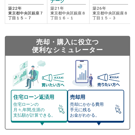
ナーク
築
22
年
築
21
年
築
26
年
東京都中央区銀座７
東京都中央区銀座８
東京都中央区銀座８
丁目１５－７
丁目１６－１
丁目１５－３
売却・購入に役立つ
便利なシミュレーター
住宅ローン返済用
売却用
住宅ローンの
売却にかかる費用
月々,年間,生涯の
手元に残る
支払額が計算できる。
お金がわかる。
マンション売却シミュレーター
総支払額シミュレーション