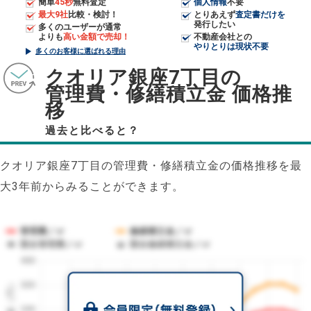
簡単
45秒
無料査定
個人情報
不要
最大9社
比較・検討！
とりあえず
査定書だけを
発行したい
多くのユーザーが通常
よりも
高い金額で売却！
不動産会社との
やりとりは現状不要
多くのお客様に選ばれる理由
クオリア銀座7丁目の
管理費・修繕積立金 価格推
移
過去と比べると？
クオリア銀座7丁目の管理費・修繕積立金の価格推移を最
大3年前からみることができます。
管理費／㎡
修繕積立金／㎡
競合管理費／㎡
競合修繕積立金／㎡
400
1㎡単価（円）
320
240