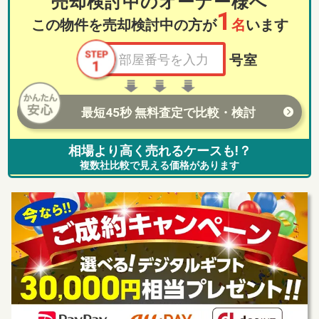
売却検討中のオーナー様へ
1
この物件を売却検討中の方が
名
います
号室
最短45秒 無料査定で比較・検討
相場より高く売れるケースも!？
複数社比較で見える価格があります