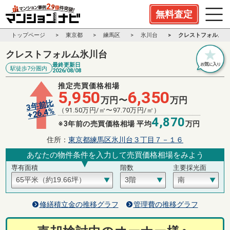
無料査定
トップページ
東京都
練馬区
氷川台
クレストフォルム氷
クレストフォルム氷川台
最終更新日
駅徒歩7分圏内
2026/08/08
推定売買価格相場
5,950
6,350
万円〜
万円
3年前比
%
（
91.50
万円/㎡〜
97.70
万円/㎡）
26.4
+
4,870
※3年前の売買価格相場 平均
万円
住所：
東京都練馬区氷川台３丁目７－１６
あなたの物件条件を入力して売買価格相場をみよう
専有面積
階数
主要採光面
修繕積立金の推移グラフ
管理費の推移グラフ