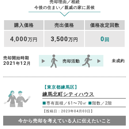
売却理由／相続
今後の住まい／親戚の家に居候
購入価格
売出価格
価格改定回数
4
000
3
500
0
,
万円
,
万円
回
売却開始時期
未成約
売却活動
2021
12
年
月
【東京都練馬区】
練馬北町シティハウス
■
専有面積／61〜70㎡
■
階数／2階
【投稿日：2023年04月03日】
今から売却を考えている人に伝えたいこと