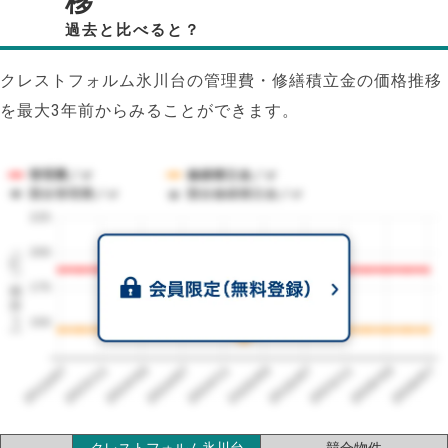
移
過去と比べると？
クレストフォルム氷川台の管理費・修繕積立金の価格推移
を最大3年前からみることができます。
管理費／㎡
修繕積立金／㎡
競合管理費／㎡
競合修繕積立金／㎡
225
1㎡単価（円）
200
175
150
2023/07
2026/07
2026/03
2025/11
2025/07
2025/03
2024/11
2024/07
2024/03
2023/11
クレストフォルム氷川台
競合物件