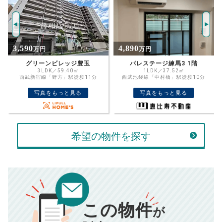
年
ご希望の
5842
返済期間
推定売却価格：
万円
%
4,890
4,690
万円
万円
住宅ローン
資金計画のために査定額や希望売却価
金利
パレステージ練馬3 1階
パシフィック豊玉マンション
格を入力して活用するのもおすすめ◎
1LDK／37.52㎡
2SLDK／65.47㎡
西武池袋線「中村橋」駅徒歩10分
東京都大江戸線「新江古田」駅徒歩2分
売却価格
残債
万円
写真をもっと見る
写真をもっと見る
ボーナス
万円
万円
返済金額
計算する
希望の物件を探す
万円
頭金
売却にかかる費用
手元に残るお金は
00
000
返済シミュレーション計算結果
万円
万円
この物件
■仲介手数料／
00
万円
が
834
毎月の支払額
■売買契約書印紙／
0
万円
円
■抵当権抹消費用／
0
万円