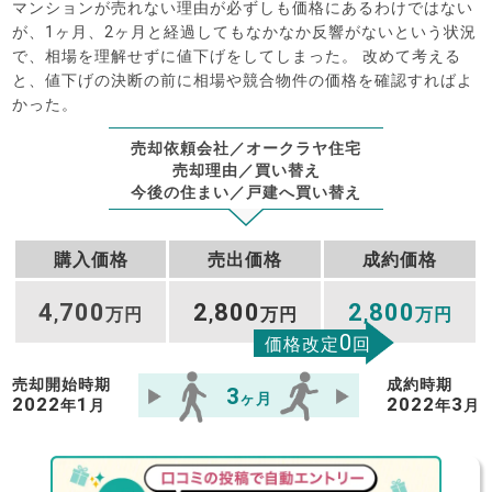
マンションが売れない理由が必ずしも価格にあるわけではない
が、1ヶ月、2ヶ月と経過してもなかなか反響がないという状況
で、相場を理解せずに値下げをしてしまった。 改めて考える
と、値下げの決断の前に相場や競合物件の価格を確認すればよ
かった。
売却依頼会社／オークラヤ住宅
売却理由／買い替え
今後の住まい／戸建へ買い替え
購入価格
売出価格
成約価格
4
700
2
800
2
800
,
万円
,
万円
,
万円
0
価格改定
回
売却開始時期
成約時期
3
ヶ月
2022
1
2022
3
年
月
年
月