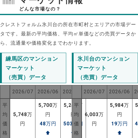
マーケット情報
どんな市場なの？
クレストフォルム氷川台の所在市町村とエリアの市場デー
タです。最新の平均価格、平均㎡単価などの売買データか
ら、流通量や価格変化までわかります。
練馬区のマンション
氷川台のマンション
マーケット
マーケット
（売買）データ
（売買）データ
2026/07
2026/06
2025/07
2026/07
2026/06
2
平
5,700
万
5,245
平
万
5,984
万
均
5,748
万
円
円
均
6,003
万
円
価
円
48
万円
503
万円
価
円
19
万円
格
⬆
⬆
格
⬆