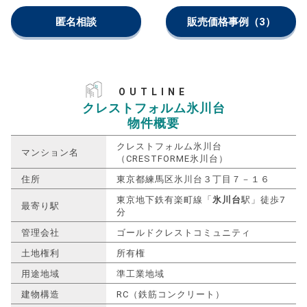
匿名相談
販売価格事例
（3）
OUTLINE
クレストフォルム氷川台
物件概要
クレストフォルム氷川台
マンション名
（CRESTFORME氷川台）
住所
東京都練馬区氷川台３丁目７－１６
東京地下鉄有楽町線「
氷川台
駅」徒歩7
最寄り駅
分
管理会社
ゴールドクレストコミュニティ
土地権利
所有権
用途地域
準工業地域
建物構造
RC（鉄筋コンクリート）