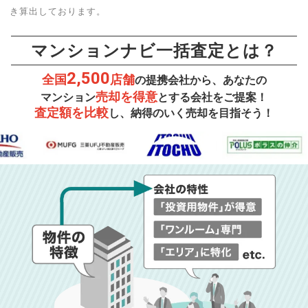
き算出しております。
マンションナビ一括査定とは？
2,500
全国
店舗
の提携会社から、あなたの
売却を得意
マンション
とする会社をご提案！
査定額を比較
し、納得のいく売却を目指そう！