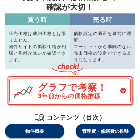
確認が大切！
買う時
売る時
販売価格は成約価格とは限
価格設定の適正を事前に理
りません。
解。
物件サイトの掲載価格が相
マーケットから乖離のない
場と乖離が無いか確認でき
売出価格の設定ができるよ
ます。
うになります。
グラフで考察！
3年前からの価格推移
コンテンツ（目次）
物件概要
管理費・修繕費の推移