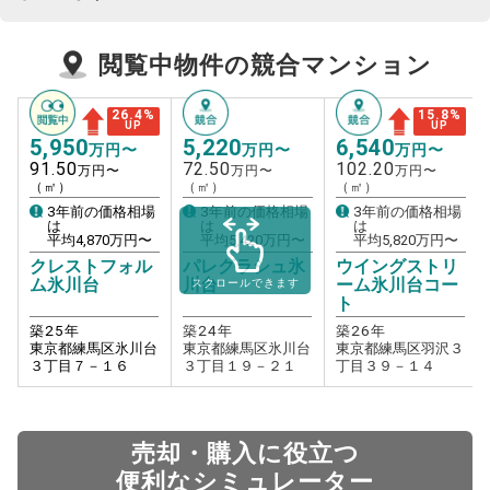
閲覧中物件の競合マンション
26.4
%
15.8
%
UP
UP
5,950
5,220
6,540
万円〜
万円〜
万円〜
91.50
72.50
102.20
万円〜
万円〜
万円〜
（㎡）
（㎡）
（㎡）
3年前の価格相場
3年前の価格相場
3年前の価格相場
は
は
は
平均
4,870
万円〜
平均
5,420
万円〜
平均
5,820
万円〜
クレストフォル
パレグラシュ氷
ウイングストリ
ム氷川台
川台
ーム氷川台コー
スクロールできます
ト
築
25
年
築
24
年
築
26
年
東京都練馬区氷川台
東京都練馬区氷川台
東京都練馬区羽沢３
３丁目７－１６
３丁目１９－２１
丁目３９－１４
売却・購入に役立つ
便利なシミュレーター