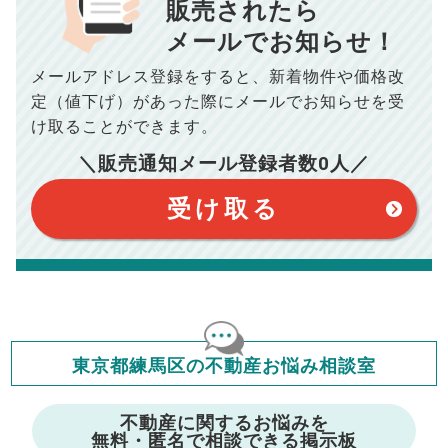
販売されたら
10,005
メールでお知らせ！
年間の支払額
円
※購入価格よりも売却価格が高い場合、譲渡所得税が発生する
場合がございます。詳しくは最寄りの税務署などにご確認く
ださい。
メールアドレス登録をすると、
新着物件や価格改
※シミュレーター結果はあくまでも概算であり、手残り金額を
100,050
総支払額
保証するものではございません。
円
定（値下げ）があった際に
メールでお知らせを受
※上記売却費用には、住所変更登記の費用、引っ越し費用、住
宅ローンの一括繰上返済の手数料等は含まれておりませんの
け取ることができます。
で予めご了承ください。
【注意事項】
※仲介手数料は宅地建物取引業法で定められた上限で計算して
＼販売通知メール登録者数
0
人／
おります。（物件価格×3%＋6万円＋消費税）
このシミュレーターは元利均等返済方式で試算しています。
このシミュレーターは、四捨五入にて計算しております。
このシミュレーターはお借り入れの全期間で金利が変わらない設
受け取る
定です。
このシミュレーターでの結果は、お借り入れを保証するものでは
ありません。
このシミュレーターをご利用された方の、いかなる損害について
も当社は一切責任を負いませんので、ご了承ください。
住宅ローンの種類によって、年収負担率は異なります。一般的に
年収の20～25%以内が年間のローン返済額の割合とされており
ますが、お借り入れの際に各金融機関にご相談ください。
会員マイページでは
東京都練馬区の不動産お悩み相談室
修繕費・管理費の計算もできます
不動産に関するお悩みを
無料・匿名で相談できる掲示板