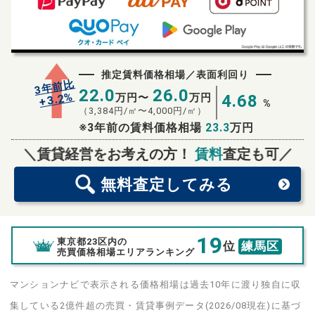
推定賃料価格相場／表面利回り
3年前比
22.0
26.0
%
3.2
万円〜
万円
4.68
+
%
（
3,384
円/㎡〜
4,000
円/㎡）
※3年前の賃料価格相場
23.3
万円
無料査定
スタート！
＼賃貸経営をお考えの方！
賃料
査定も可／
無料査定
してみる
19
東京都23区内の
位
練馬区
売買価格相場エリアランキング
マンションナビで表示される価格相場は過去10年に渡り独自に収
集している2億件超の売買・賃貸事例データ(2026/08現在)に基づ