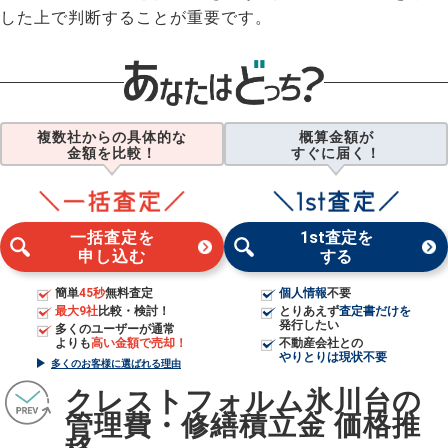
した上で判断することが重要です。
複数社からの具体的な
概算金額が
金額を比較！
すぐに届く！
一括査定を
1st査定を
申し込む
する
簡単
45秒
無料査定
個人情報
不要
最大9社
比較・検討！
とりあえず
査定書だけを
発行したい
多くのユーザーが通常
よりも
高い金額で売却！
不動産会社との
やりとりは現状不要
多くのお客様に選ばれる理由
クレストフォルム氷川台の
管理費・修繕積立金 価格推