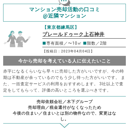
マンション売却活動の口コミ
@近隣マンション
【東京都練馬区】
プレールドゥーク上石神井
■
専有面積／〜10㎡
■
階数／2階
【投稿日：2023年04月04日】
今から売却を考えている人に伝えたいこと
赤字になるくらいなら早々に売却した方がいいですが、今の時
期は不動産が余っているのでもう少し待った方がいいです。 ま
た、一括査定サービスの利用をおすすめします。 3社以上で査
定をしてもらって、評価の高いところを選ぶべきです。
売却依頼会社／木下グループ
売却理由／税金還付がなくなったため
今後の住まい／住まいとは別の物件なので、変更はな
し。