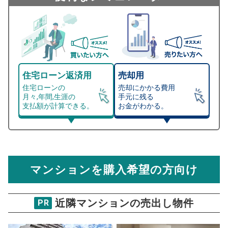
住宅ローン返済用
売却用
住宅ローンの
売却にかかる費用
月々,年間,生涯の
手元に残る
支払額が計算できる。
お金がわかる。
マンション売却シミュレーター
総支払額シミュレーション
住宅ローンの月々、年間、生涯の支払額が
マンション売却シミュレーターでは、売却価格と残債額
計算できます。
から
売却にかかる諸経費が自動で算出され、手元に残る
金額がわかります。
マンションを購入希望の方向け
万円
売却価格 参考値
購入希望
物件価格
近隣マンションの売出し物件
PR
クレストフォルム氷川台
試算条件 65㎡・3階