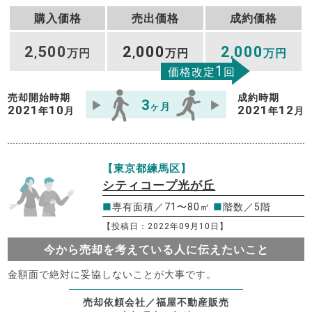
購入価格
売出価格
成約価格
2
500
2
000
2
000
,
万円
,
万円
,
万円
1
価格改定
回
売却開始時期
成約時期
3
ヶ月
2021
10
2021
12
年
月
年
月
【東京都練馬区】
シティコープ光が丘
■
専有面積／71〜80㎡
■
階数／5階
【投稿日：2022年09月10日】
今から売却を考えている人に伝えたいこと
金額面で絶対に妥協しないことが大事です。
売却依頼会社／福屋不動産販売