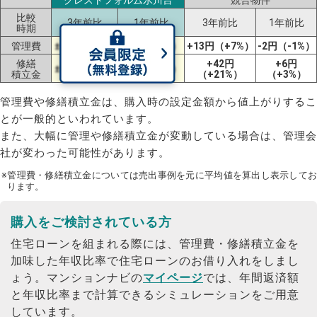
比較
3年前比
1年前比
3年前比
1年前比
時期
管理費
±0円（±0%）
±0円（±0%）
+13円（+7%）
-2円（-1%）
修繕
+42円
+6円
±0円（±0%）
±0円（±0%）
積立金
（+21%）
（+3%）
管理費や修繕積立金は、購入時の設定金額から値上がりするこ
とが一般的といわれています。
また、大幅に管理や修繕積立金が変動している場合は、管理会
社が変わった可能性があります。
※管理費・修繕積立金については売出事例を元に平均値を算出し表示してお
ります。
購入をご検討されている方
住宅ローンを組まれる際には、管理費・修繕積立金を
加味した年収比率で住宅ローンのお借り入れをしまし
ょう。
マンションナビの
マイページ
では、年間返済額
と年収比率まで計算できるシミュレーションをご用意
しています。