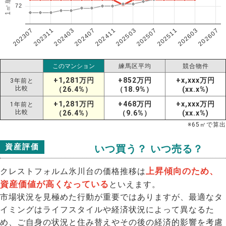
72
202307
202607
202603
202511
202507
202503
202411
202407
202403
202311
このマンション
練馬区平均
競合物件
+1,281万円
+852万円
+x,xxx万円
3年前と
比較
（26.4%）
（18.9%）
(xx.x%)
+1,281万円
+468万円
+x,xxx万円
1年前と
比較
（26.4%）
（9.6%）
(xx.x%)
※
65
㎡で算出
資産評価
いつ買う？ いつ売る？
上昇傾向のため、
クレストフォルム氷川台の価格推移は
資産価値が高くなっている
といえます。
市場状況を見極めた行動が重要ではありますが、最適なタ
イミングはライフスタイルや経済状況によって異なるた
め、ご自身の状況と住み替えやその後の経済的影響を考慮