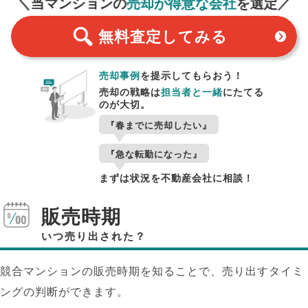
＼当マンションの
売却が得意な会社
を選定／
無料査定
してみる
売却事例
を提示してもらおう！
売却の戦略は
担当者と一緒
にたてる
のが大切。
『春までに売却したい』
『急な転勤になった』
まずは状況を不動産会社に相談！
販売時期
いつ売り出された？
競合マンションの販売時期を知ることで、売り出すタイミ
ングの判断ができます。