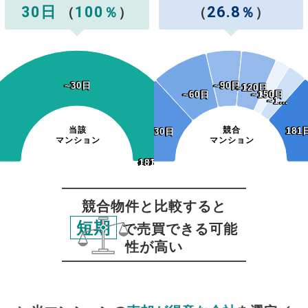
30日
100
26.8
（
％
）
（
％
）
~30日
~30日
~90日
~90日
~120日
~120日
~60日
~60日
~150日
~150日
~1…
~1…
当該
競合
181
181
~30日
~30日
マンション
マンション
~120日
~150日
~180日
181日~
~120日
~150日
~180日
181日~
~60日
~90日
~60日
~90日
競合物件と比較すると
短期
で売買できる可能
性が高い
無料査定
スタート！