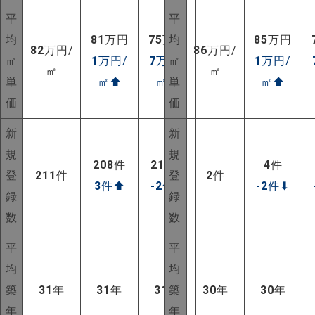
平
平
均
81
万円
75
万円
均
85
万円
82
万円/
86
万円/
㎡
1
万円/
7
万円/
㎡
1
万円/
㎡
㎡
単
㎡
⬆
㎡
⬆
単
㎡
⬆
価
価
新
新
規
規
208
件
213
件
4
件
登
211
件
登
2
件
3
件
⬆
-2
件
⬇
-2
件
⬇
録
録
数
数
平
平
NEW!
均
均
築
31
年
31
年
31
年
築
30
年
30
年
NEW!
年
年