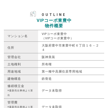
OUTLINE
VIPコーポ東豊中
物件概要
VIPコーポ東豊中
マンション名
（VIPコーポ東豊中）
大阪府豊中市東豊中町６丁目１６－２
住所
４
管理会社
阪神美装
土地権利
所有権
用途地域
第一種中高層住居専用地域
建物構造
鉄骨造
修繕積立金
データ未取得
※最新売出事例より算
出
管理費
データ未取得
※最新売出事例より算