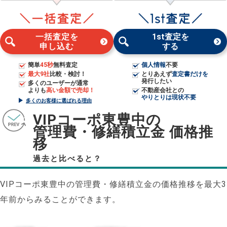
一括査定を
1st査定を
申し込む
する
簡単
45秒
無料査定
個人情報
不要
最大9社
比較・検討！
とりあえず
査定書だけを
発行したい
多くのユーザーが通常
よりも
高い金額で売却！
不動産会社との
やりとりは現状不要
多くのお客様に選ばれる理由
VIPコーポ東豊中の
管理費・修繕積立金 価格推
移
過去と比べると？
VIPコーポ東豊中の管理費・修繕積立金の価格推移を最大3
年前からみることができます。