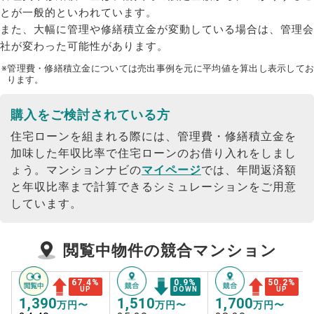
とが一般的といわれています。
また、大幅に管理や修繕積立金が変動している場合は、管理会
社が変わった可能性があります。
※管理費・修繕積立金については売出事例を元に平均値を算出し表示してお
ります。
購入をご検討されている方
住宅ローンを組まれる際には、管理費・修繕積立金を
加味した年収比率で住宅ローンのお借り入れをしまし
ょう。
マンションナビの
マイページ
では、年間返済額
と年収比率まで計算できるシミュレーションをご用意
しています。
閲覧中物件の競合マンション
67.4
%
0.9
%
50.2
%
UP
DOWN
UP
1,390
1,510
1,700
万円〜
万円〜
万円〜