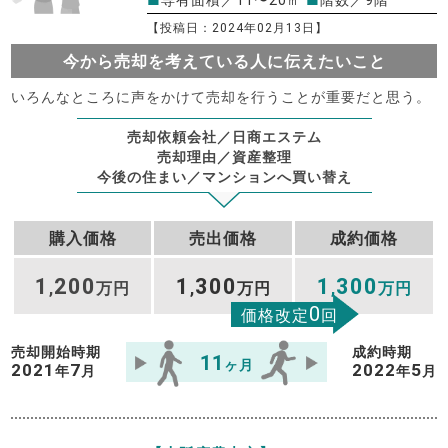
【投稿日：2024年02月13日】
今から売却を考えている人に伝えたいこと
いろんなところに声をかけて売却を行うことが重要だと思う。
売却依頼会社／日商エステム
売却理由／資産整理
今後の住まい／マンションへ買い替え
購入価格
売出価格
成約価格
1
200
1
300
1
300
,
万円
,
万円
,
万円
0
価格改定
回
売却開始時期
成約時期
11
ヶ月
2021
7
2022
5
年
月
年
月