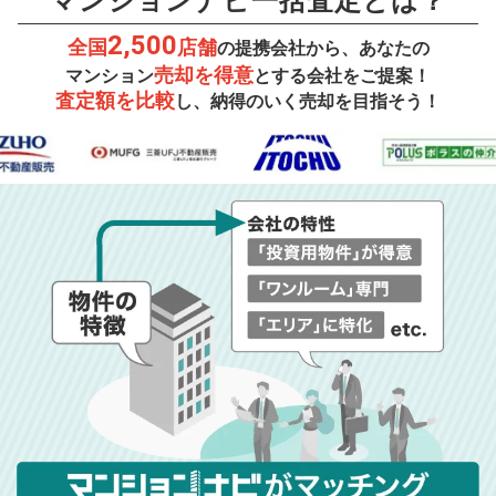
マンションナビ一括査定とは？
2,500
全国
店舗
の提携会社から、あなたの
売却を得意
マンション
とする会社をご提案！
査定額を比較
し、納得のいく売却を目指そう！