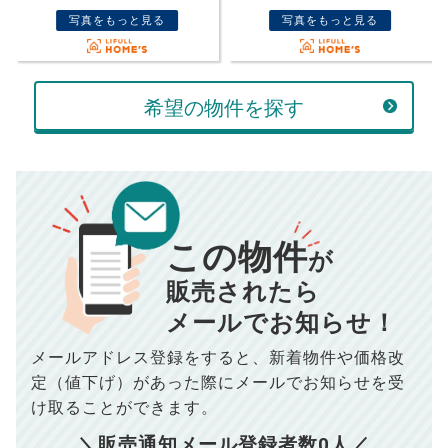
売却価格
残債
12分
万円
写真をもっと見る
写真をもっと見る
ボーナス
万円
万円
返済金額
計算する
希望の物件を探す
万円
頭金
売却にかかる費用
手元に残るお金は
00
000
返済シミュレーション計算結果
万円
万円
この物件
■仲介手数料／
00
万円
が
834
毎月の支払額
■売買契約書印紙／
0
万円
円
■抵当権抹消費用／
0
万円
販売されたら
10,005
メールでお知らせ！
年間の支払額
円
※購入価格よりも売却価格が高い場合、譲渡所得税が発生する
場合がございます。詳しくは最寄りの税務署などにご確認く
ださい。
メールアドレス登録をすると、
新着物件や価格改
※シミュレーター結果はあくまでも概算であり、手残り金額を
100,050
総支払額
保証するものではございません。
円
定（値下げ）があった際に
メールでお知らせを受
※上記売却費用には、住所変更登記の費用、引っ越し費用、住
宅ローンの一括繰上返済の手数料等は含まれておりませんの
け取ることができます。
で予めご了承ください。
【注意事項】
※仲介手数料は宅地建物取引業法で定められた上限で計算して
＼販売通知メール登録者数
0
人／
おります。（物件価格×3%＋6万円＋消費税）
このシミュレーターは元利均等返済方式で試算しています。