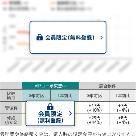
管理費／㎡
修繕積立金／㎡
競合管理費／㎡
競合修繕積立金／㎡
200
1㎡単価（円）
150
100
50
2023/07
2026/07
2026/03
2025/11
2025/07
2025/03
2024/11
2024/07
2024/03
2023/11
VIPコーポ東豊中
競合物件
比較
3年前比
1年前比
3年前比
1年前比
時期
+17円
+7円
管理費
ー
ー
（+10%）
（+4%）
修繕
+29円
+8円
ー
ー
積立金
（+14%）
（+4%）
管理費や修繕積立金は、購入時の設定金額から値上がりするこ