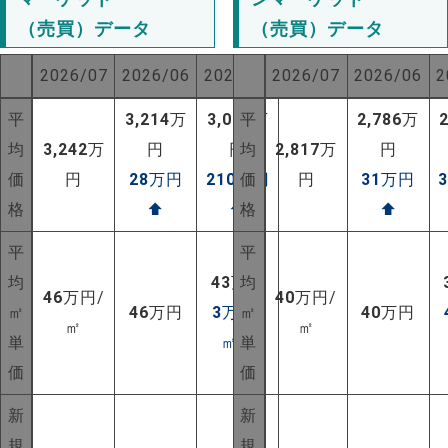
（売買）データ
（売買）データ
2026/07
2026/06
2025/07
2026/07
2026/06
2
平
3,214
万
3,032
平
万
2,786
万
均
3,242
万
円
円
均
2,817
万
円
価
円
28
万円
210
万円
価
円
31
万円
格
⬆
⬆
格
⬆
平
平
均
43
万円
均
46
万円/
40
万円/
㎡
46
万円
3
万円/
㎡
40
万円
㎡
㎡
単
㎡
⬆
単
価
価
新
新
規
規