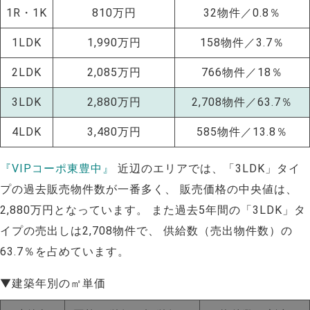
1R・1K
810万円
32物件／0.8％
1LDK
1,990万円
158物件／3.7％
2LDK
2,085万円
766物件／18％
3LDK
2,880万円
2,708物件／63.7％
4LDK
3,480万円
585物件／13.8％
『VIPコーポ東豊中』
近辺のエリアでは、「3LDK」タイ
プの過去販売物件数が一番多く、 販売価格の中央値は、
2,880万円となっています。 また過去5年間の「3LDK」タ
イプの売出しは2,708物件で、 供給数（売出物件数）の
63.7％を占めています。
NEW!
▼建築年別の㎡単価
NEW!