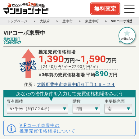
無料査定
トップページ
大阪府
豊中市
東豊中町
VIPコーポ東豊中
VIPコーポ東豊中
最終更新日
2026/08/07
推定売買価格相場
1,390
1,590
万円〜
万円
3年前比
%
（
24.40
万円/㎡〜
27.90
万円/㎡）
67.4
+
890
※3年前の売買価格相場 平均
万円
住所：
大阪府豊中市東豊中町６丁目１６－２４
あなたの物件条件を入力して売買価格相場をみよう
専有面積
階数
主要採光面
VIPコーポ東豊中の
推定売買価格相場について