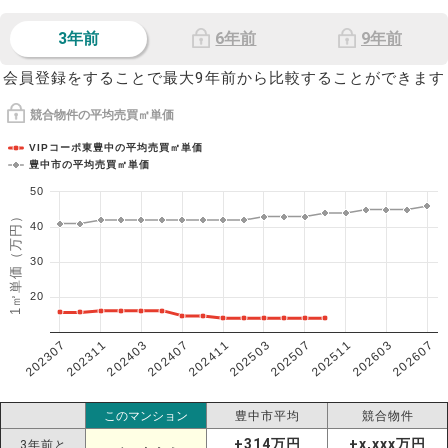
3年前
6年前
9年前
会員登録をすることで最大9年前から比較することができます
競合物件の平均売買㎡単価
VIPコーポ東豊中の平均売買㎡単価
豊中市の平均売買㎡単価
50
1㎡単価（万円）
40
30
20
202307
202607
202603
202511
202507
202503
202411
202407
202403
202311
このマンション
豊中市平均
競合物件
+314万円
+x,xxx万円
3年前と