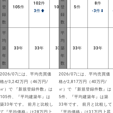
102
件
8
件
登
105
件
105
登
件
5
件
3
件
⬆
-3
件
⬇
録
録
数
数
平
平
均
均
築
33
年
33
年
33
年
築
33
年
33
年
年
年
数
数
2026/07には、平均売買価
2026/07には、平均売買価
格が3,242万円（46万円/
格が2,817万円（40万円/
㎡）で
『新規登録件数』は
㎡）で
『新規登録件数』は
105件、『平均建築年』は
5件、『平均建築年』は築
築33年です。
前月と比較し
33年です。
前月と比較して
て『平均価格』は28万円上
『平均価格』は31万円上昇