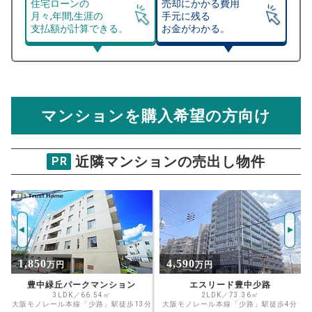
住宅ローンの
売却にかかる費用
月々,年間,生涯の
手元に残る
支払額が計算できる。
お金がわかる。
マンション売却シミュレーター
総支払額シミュレーション
住宅ローンの月々、年間、生涯の支払額が
マンション売却シミュレーターでは、売却価格と残債額
計算できます。
から
売却にかかる諸経費が自動で算出され、手元に残る
金額がわかります。
マンションを購入希望の方向け
万円
売却価格 参考値
購入希望
物件価格
近隣マンションの売出し物件
PR
VIPコーポ東豊中
試算条件 57㎡・2階
年
ご希望の
1420
返済期間
推定売却価格：
万円
%
4,590
4,080
万円
万円
住宅ローン
資金計画のために査定額や希望売却価
金利
エスリード豊中少路
エスリード江坂グランアリーナ
格を入力して活用するのもおすすめ◎
2LDK／73.36㎡
2LDK／53.95㎡
分
大阪モノレール本線「少路」駅徒歩4分
Osaka Metro御堂筋線「江坂」駅徒歩