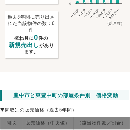
0
〜10戸
〜30戸
〜50戸
〜100戸
〜200戸
〜300戸
300戸〜
過去3年間に売り出さ
れた当該物件の数：0
(総戸数)
件
0
概ね月に
件の
新規売出し
があり
ます。
豊中市と東豊中町の部屋条件別 価格変動
▼間取別の販売価格（過去5年間）
間取
販売価格（中央値）
（該当物件数／割合）