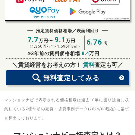
推定賃料価格相場／表面利回り
7.7
9.1
万円〜
万円
6.76
%
（
1,350
円/㎡〜
1,596
円/㎡）
※3年前の賃料価格相場
8.4
万円
無料査定
スタート！
＼賃貸経営をお考えの方！
賃料
査定も可／
無料査定
してみる
マンションナビで表示される価格相場は過去10年に渡り独自に収
集している2億件超の売買・賃貸事例データ(2026/08現在)に基づ
き算出しております。