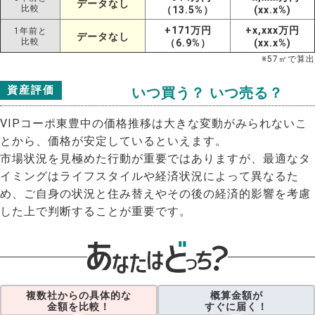
データなし
比較
（13.5%）
(xx.x%)
+171万円
+x,xxx万円
1年前と
データなし
比較
（6.9%）
(xx.x%)
※
57
㎡で算出
資産評価
いつ買う？ いつ売る？
VIPコーポ東豊中の価格推移は大きな変動がみられないこ
とから、価格が安定しているといえます。
市場状況を見極めた行動が重要ではありますが、最適なタ
イミングはライフスタイルや経済状況によって異なるた
め、ご自身の状況と住み替えやその後の経済的影響を考慮
した上で判断することが重要です。
複数社からの具体的な
概算金額が
金額を比較！
すぐに届く！