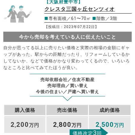
【大阪府豊中市】
クレスタ三国ヶ丘センツィオ
■
専有面積／61〜70㎡
■
階数／3階
【投稿日：2023年07月22日】
今から売却を考えている人に伝えたいこと
自分が思ってる以上に売りたい価格と実際の相場の金額にギャ
ップがあった。駅からの距離だったり、リフォームしているか
してないか、などで価格がかなり変わってくるので、いろいろ
なところと比べてみてたほうが良い。
売却依頼会社／住友不動産
売却理由／買い替え
今後の住まい／戸建へ買い替え
購入価格
売出価格
成約価格
2
200
2
800
2
500
,
万円
,
万円
,
万円
3
価格改定
回