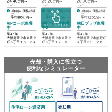
24.40
25.20
28.30
万円〜
万円〜
万円〜
（㎡）
（㎡）
（㎡）
3年前の価格相場
3年前の価格相場
3年前の価格相場
は
は
は
平均
890
万円〜
平均
1,630
万円〜
平均
1,200
万円〜
VIPコーポ東豊
朝日プラザ東豊
朝日プラザ東豊
スクロールできます
中
中2
中
築
45
年
築
42
年
築
42
年
大阪府豊中市東豊中
大阪府豊中市東豊中
大阪府豊中市熊野町
町６丁目１６－２４
町６丁目１７－５
４丁目２０－２８
売却・購入に役立つ
便利なシミュレーター
住宅ローン返済用
売却用