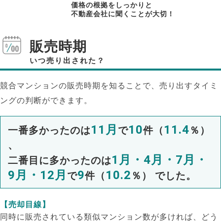
価格の根拠をしっかりと
不動産会社に聞くことが大切！
販売時期
いつ売り出された？
競合マンションの販売時期を知ることで、売り出すタイミ
ングの判断ができます。
11月
10
11.4
一番多かったのは
で
件（
％）
、
1月・4月・7月・
二番目に多かったのは
9月・12月
9
10.2
で
件（
％） でした。
【売却目線】
同時に販売されている類似マンション数が多ければ、どう