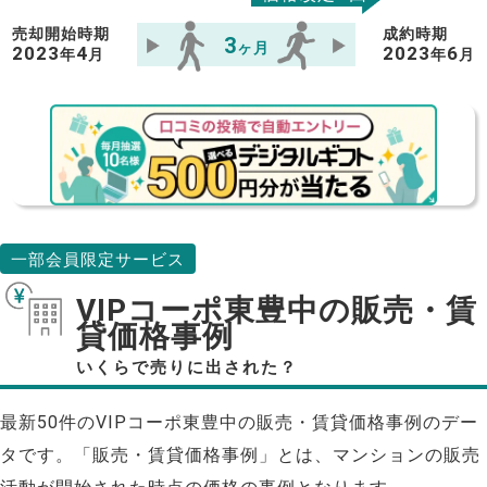
売却開始時期
成約時期
3
ヶ月
2023
4
2023
6
年
月
年
月
一部会員限定サービス
VIPコーポ東豊中の販売・賃
貸価格事例
いくらで売りに出された？
最新50件のVIPコーポ東豊中の販売・賃貸価格事例のデー
タです。「販売・賃貸価格事例」とは、マンションの販売