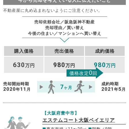
今から売却を考えている人に伝えたいこと
不動産屋に丸め込まれないようにご注意ください。
売却依頼会社／阪急阪神不動産
売却理由／買い替え
今後の住まい／マンションへ買い替え
購入価格
売出価格
成約価格
630
980
980
万円
万円
万円
0
価格改定
回
売却開始時期
成約時期
7
ヶ月
2020
11
2021
5
年
月
年
月
【大阪府豊中市】
エステムコート大阪ベイエリア
■
専有面積／11〜20㎡
■
階数／9階