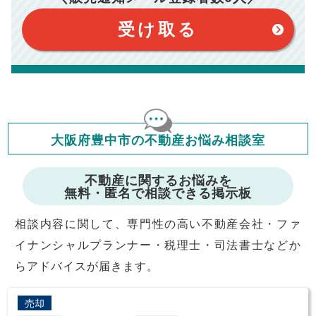
このシミュレーターは、四捨五入にて計算しております。
このシミュレーターはお借り入れの全期間で金利が変わらない設
受け取る
定です。
このシミュレーターでの結果は、お借り入れを保証するものでは
ありません。
このシミュレーターをご利用された方の、いかなる損害について
も当社は一切責任を負いませんので、ご了承ください。
住宅ローンの種類によって、年収負担率は異なります。一般的に
年収の20～25%以内が年間のローン返済額の割合とされており
ますが、お借り入れの際に各金融機関にご相談ください。
会員マイページでは
大阪府豊中市の不動産お悩み相談室
修繕費・管理費の計算もできます
不動産に関するお悩みを
無料・匿名で相談できる掲示板
相談内容に関して、専門性の高い不動産会社・ファ
イナンシャルプランナー・税理士・司法書士などか
らアドバイスが届きます。
売却