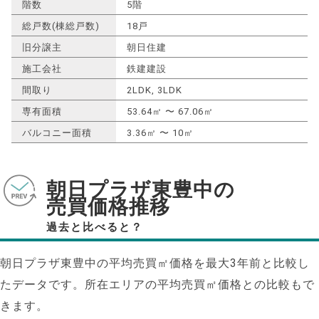
階数
5階
総戸数(棟総戸数)
18戸
旧分譲主
朝日住建
施工会社
鉄建建設
間取り
2LDK, 3LDK
専有面積
53.64㎡ 〜 67.06㎡
バルコニー面積
3.36㎡ 〜 10㎡
朝日プラザ東豊中の
売買価格推移
過去と比べると？
朝日プラザ東豊中の平均売買㎡価格を最大
3
年前と比較し
たデータです。所在エリアの平均売買㎡価格との比較もで
きます。