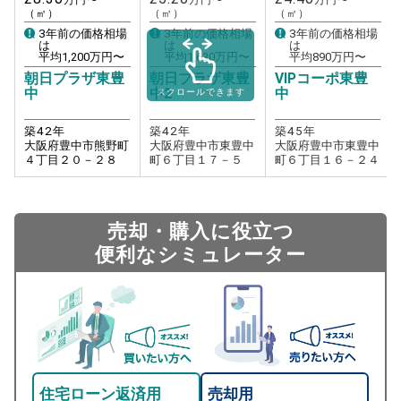
（㎡）
（㎡）
（㎡）
3年前の価格相場
3年前の価格相場
3年前の価格相場
は
は
は
平均
1,200
万円〜
平均
1,630
万円〜
平均
890
万円〜
朝日プラザ東豊
朝日プラザ東豊
VIPコーポ東豊
中
中2
中
スクロールできます
築
42
年
築
42
年
築
45
年
大阪府豊中市熊野町
大阪府豊中市東豊中
大阪府豊中市東豊中
４丁目２０－２８
町６丁目１７－５
町６丁目１６－２４
売却・購入に役立つ
便利なシミュレーター
住宅ローン返済用
売却用