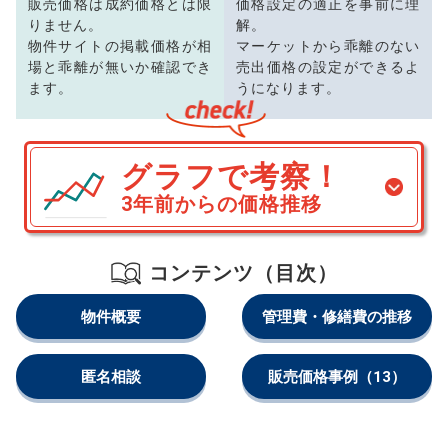
販売価格は成約価格とは限
価格設定の適正を事前に理
りません。
解。
物件サイトの掲載価格が相
マーケットから乖離のない
場と乖離が無いか確認でき
売出価格の設定ができるよ
ます。
うになります。
グラフで考察！
3年前からの価格推移
コンテンツ（目次）
物件概要
管理費・修繕費の推移
匿名相談
販売価格事例
（13）