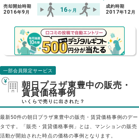
売却開始時期
成約時期
16
ヶ月
2016
9
2017
12
年
月
年
月
一部会員限定サービス
朝日プラザ東豊中の販売・
賃貸価格事例
いくらで売りに出された？
最新50件の朝日プラザ東豊中の販売・賃貸価格事例のデー
タです。「販売・賃貸価格事例」とは、マンションの販売
活動が開始された時点の価格の事例となります。