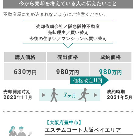
今から売却を考えている人に伝えたいこと
不動産屋に丸め込まれないようにご注意ください。
売却依頼会社／阪急阪神不動産
売却理由／買い替え
今後の住まい／マンションへ買い替え
購入価格
売出価格
成約価格
630
980
980
万円
万円
万円
0
価格改定
回
売却開始時期
成約時期
7
ヶ月
2020
11
2021
5
年
月
年
月
【大阪府豊中市】
エステムコート大阪ベイエリア