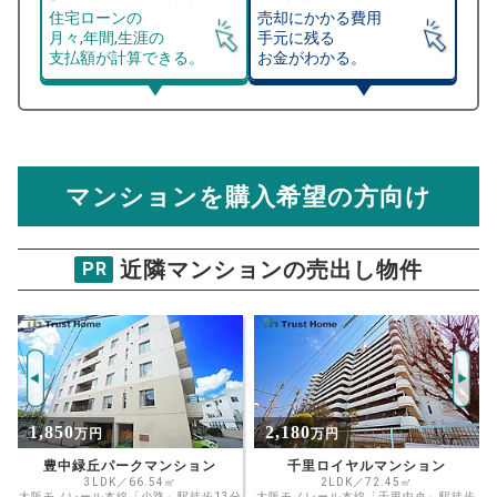
住宅ローンの
売却にかかる費用
月々,年間,生涯の
手元に残る
支払額が計算できる。
お金がわかる。
マンション売却シミュレーター
総支払額シミュレーション
住宅ローンの月々、年間、生涯の支払額が
マンション売却シミュレーターでは、売却価格と残債額
計算できます。
から
売却にかかる諸経費が自動で算出され、手元に残る
金額がわかります。
マンションを購入希望の方向け
万円
売却価格 参考値
購入希望
物件価格
近隣マンションの売出し物件
PR
朝日プラザ東豊中
試算条件 60㎡・3階
年
ご希望の
1711
返済期間
推定売却価格：
万円
%
2,180
1,700
万円
万円
住宅ローン
資金計画のために査定額や希望売却価
金利
千里ロイヤルマンション
ライオンズマンション豊中第2
格を入力して活用するのもおすすめ◎
2LDK／72.45㎡
2DK／46.66㎡
分
大阪モノレール本線「千里中央」駅徒歩
阪急宝塚本線「豊中」駅徒歩8分