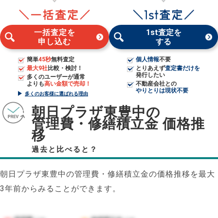
一括査定を
1st査定を
申し込む
する
簡単
45秒
無料査定
個人情報
不要
最大9社
比較・検討！
とりあえず
査定書だけを
発行したい
多くのユーザーが通常
よりも
高い金額で売却！
不動産会社との
やりとりは現状不要
多くのお客様に選ばれる理由
朝日プラザ東豊中の
管理費・修繕積立金 価格推
移
過去と比べると？
朝日プラザ東豊中の管理費・修繕積立金の価格推移を最大
3年前からみることができます。