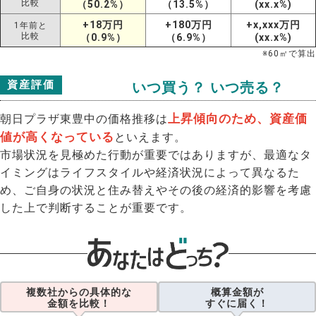
比較
（50.2%）
（13.5%）
(xx.x%)
+18万円
+180万円
+x,xxx万円
1年前と
比較
（0.9%）
（6.9%）
(xx.x%)
※
60
㎡で算出
資産評価
いつ買う？ いつ売る？
上昇傾向のため、資産価
朝日プラザ東豊中の価格推移は
値が高くなっている
といえます。
市場状況を見極めた行動が重要ではありますが、最適なタ
イミングはライフスタイルや経済状況によって異なるた
め、ご自身の状況と住み替えやその後の経済的影響を考慮
した上で判断することが重要です。
複数社からの具体的な
概算金額が
金額を比較！
すぐに届く！