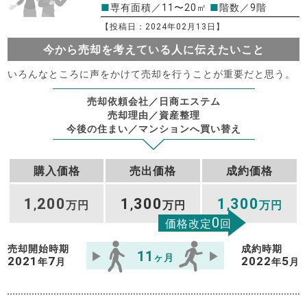
■
専有面積／11〜20㎡
■
階数／9階
【投稿日：2024年02月13日】
今から売却を考えている人に伝えたいこと
いろんなところに声をかけて売却を行うことが重要だと思う。
売却依頼会社／日商エステム
売却理由／資産整理
今後の住まい／マンションへ買い替え
購入価格
売出価格
成約価格
1
200
1
300
1
300
,
万円
,
万円
,
万円
0
価格改定
回
売却開始時期
成約時期
11
ヶ月
2021
7
2022
5
年
月
年
月