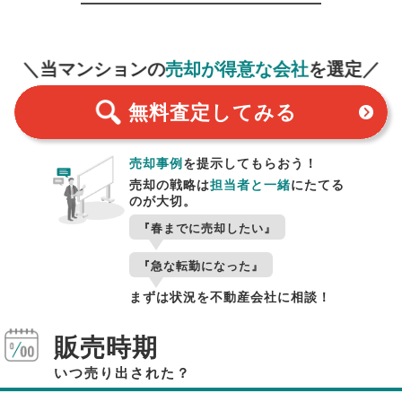
無料査定
スタート！
＼当マンションの
売却が得意な会社
を選定／
無料査定
してみる
売却事例
を提示してもらおう！
売却の戦略は
担当者と一緒
にたてる
のが大切。
『春までに売却したい』
『急な転勤になった』
まずは状況を不動産会社に相談！
販売時期
いつ売り出された？