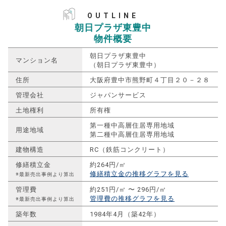
OUTLINE
朝日プラザ東豊中
物件概要
朝日プラザ東豊中
マンション名
（朝日プラザ東豊中）
住所
大阪府豊中市熊野町４丁目２０－２８
管理会社
ジャパンサービス
土地権利
所有権
第一種中高層住居専用地域
用途地域
第二種中高層住居専用地域
建物構造
RC（鉄筋コンクリート）
修繕積立金
約264円/㎡
修繕積立金の推移グラフを見る
※最新売出事例より算出
管理費
約251円/㎡ 〜 296円/㎡
管理費の推移グラフを見る
※最新売出事例より算出
築年数
1984年4月（築42年）