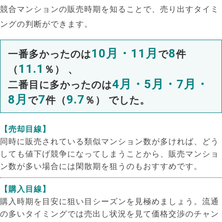
競合マンションの販売時期を知ることで、売り出すタイミ
ングの判断ができます。
10月・11月
8
一番多かったのは
で
件
11.1
（
％） 、
4月・5月・7月・
二番目に多かったのは
8月
7
9.7
で
件（
％） でした。
【売却目線】
同時に販売されている類似マンション数が多ければ、どう
しても値下げ競争になってしまうことから、販売マンショ
ン数が多い場合には閑散期を狙うのもおすすめです。
【購入目線】
購入時期を目安に狙い目シーズンを見極めましょう。流通
の多いタイミングでは売出し状況を見て価格交渉のチャン