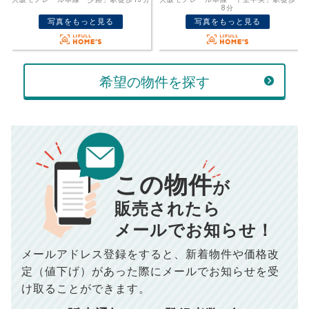
売却価格
残債
8分
万円
写真をもっと見る
写真をもっと見る
ボーナス
万円
万円
返済金額
計算する
希望の物件を探す
万円
頭金
売却にかかる費用
手元に残るお金は
00
000
返済シミュレーション計算結果
万円
万円
この物件
■仲介手数料／
00
万円
が
834
毎月の支払額
■売買契約書印紙／
0
万円
円
■抵当権抹消費用／
0
万円
販売されたら
10,005
メールでお知らせ！
年間の支払額
円
※購入価格よりも売却価格が高い場合、譲渡所得税が発生する
場合がございます。詳しくは最寄りの税務署などにご確認く
ださい。
メールアドレス登録をすると、
新着物件や価格改
※シミュレーター結果はあくまでも概算であり、手残り金額を
100,050
総支払額
保証するものではございません。
円
定（値下げ）があった際に
メールでお知らせを受
※上記売却費用には、住所変更登記の費用、引っ越し費用、住
宅ローンの一括繰上返済の手数料等は含まれておりませんの
け取ることができます。
で予めご了承ください。
【注意事項】
※仲介手数料は宅地建物取引業法で定められた上限で計算して