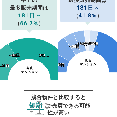
181日 ~
最多販売期間は
181日 ~
41.8
（
％
）
66.7
（
％
）
~150日
~150日
~180日
~180日
~120日
~120日
~90日
~90日
~60日
~90日
~12…
~15…
~18…
~60日
~90日
~12…
~15…
~18…
181…
181…
競合
マンション
~30日
~30日
~30日
~30日
当該
マンション
競合物件と比較すると
短期
で売買できる可能
性が高い