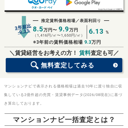
推定賃料価格相場／表面利回り
3年前比
8.5
9.9
万円〜
万円
6.13
%
0.3
-
%
（
1,416
円/㎡〜
1,650
円/㎡）
※3年前の賃料価格相場
9.3
万円
無料査定
スタート！
＼賃貸経営をお考えの方！
賃料
査定も可／
無料査定
してみる
マンションナビで表示される価格相場は過去10年に渡り独自に収
集している2億件超の売買・賃貸事例データ(2026/08現在)に基づ
き算出しております。
マンションナビ一括査定とは？