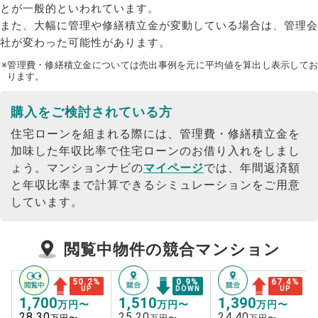
とが一般的といわれています。
また、大幅に管理や修繕積立金が変動している場合は、管理会
社が変わった可能性があります。
※管理費・修繕積立金については売出事例を元に平均値を算出し表示してお
ります。
購入をご検討されている方
住宅ローンを組まれる際には、管理費・修繕積立金を
加味した年収比率で住宅ローンのお借り入れをしまし
ょう。
マンションナビの
マイページ
では、年間返済額
と年収比率まで計算できるシミュレーションをご用意
しています。
閲覧中物件の競合マンション
50.2
%
0.9
%
67.4
%
UP
DOWN
UP
1,700
1,510
1,390
万円〜
万円〜
万円〜
28.30
25.20
24.40
万円〜
万円〜
万円〜