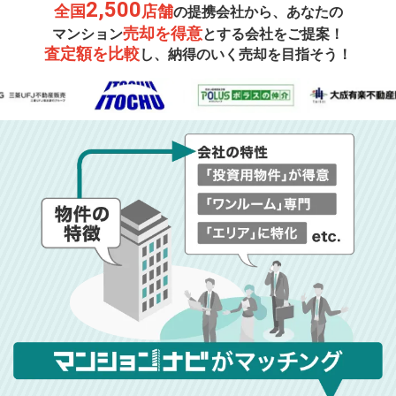
2,500
全国
店舗
の提携会社から、あなたの
売却を得意
マンション
とする会社をご提案！
査定額を比較
し、納得のいく売却を目指そう！