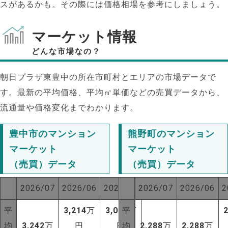
スがあるかも。その際には価格相場を参考にしましょう。
マーケット情報
どんな市場なの？
朝日プラザ東豊中の所在市町村とエリアの市場データで
す。最新の平均価格、平均㎡単価などの売買データから、
流通量や価格変化までわかります。
豊中市のマンション
熊野町のマンション
マーケット
マーケット
（売買）データ
（売買）データ
2026/07
2026/06
2025/07
2026/07
2026/06
2
平
3,214
万
3,032
平
万
均
3,242
万
円
円
均
2,288
万
2,288
万