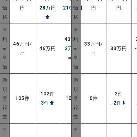
価
円
28
万円
210
万円
価
円
円
格
⬆
⬆
格
平
平
均
43
万円
均
46
万円/
33
万円/
㎡
46
万円
3
万円/
㎡
33
万円
㎡
㎡
単
㎡
⬆
単
価
価
新
新
規
規
102
件
2
件
登
105
件
105
登
件
0
件
3
件
⬆
-2
件
⬇
録
録
NEW!
数
数
NEW!
平
平