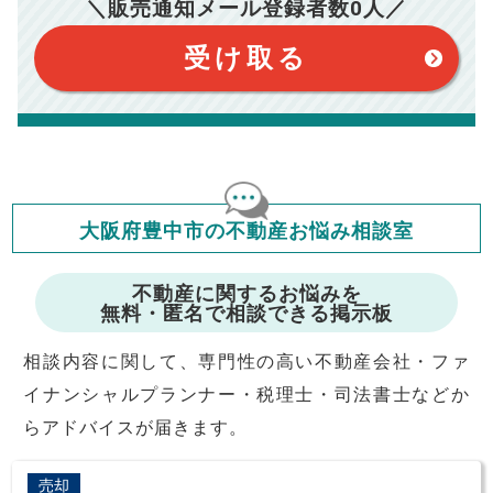
＼販売通知メール登録者数
0
人／
おります。（物件価格×3%＋6万円＋消費税）
このシミュレーターは元利均等返済方式で試算しています。
このシミュレーターは、四捨五入にて計算しております。
このシミュレーターはお借り入れの全期間で金利が変わらない設
受け取る
定です。
このシミュレーターでの結果は、お借り入れを保証するものでは
ありません。
このシミュレーターをご利用された方の、いかなる損害について
も当社は一切責任を負いませんので、ご了承ください。
住宅ローンの種類によって、年収負担率は異なります。一般的に
年収の20～25%以内が年間のローン返済額の割合とされており
ますが、お借り入れの際に各金融機関にご相談ください。
会員マイページでは
大阪府豊中市の不動産お悩み相談室
修繕費・管理費の計算もできます
不動産に関するお悩みを
無料・匿名で相談できる掲示板
相談内容に関して、専門性の高い不動産会社・ファ
イナンシャルプランナー・税理士・司法書士などか
らアドバイスが届きます。
売却