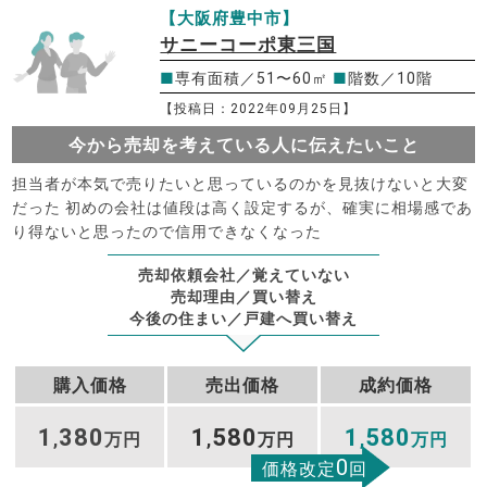
【大阪府豊中市】
サニーコーポ東三国
■
専有面積／51〜60㎡
■
階数／10階
【投稿日：2022年09月25日】
今から売却を考えている人に伝えたいこと
担当者が本気で売りたいと思っているのかを見抜けないと大変
だった 初めの会社は値段は高く設定するが、確実に相場感であ
り得ないと思ったので信用できなくなった
売却依頼会社／覚えていない
売却理由／買い替え
今後の住まい／戸建へ買い替え
購入価格
売出価格
成約価格
1
380
1
580
1
580
,
万円
,
万円
,
万円
0
価格改定
回