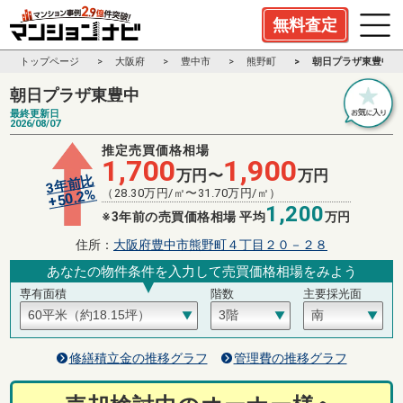
無料査定
トップページ
大阪府
豊中市
熊野町
朝日プラザ東豊中
朝日プラザ東豊中
最終更新日
2026/08/07
推定売買価格相場
1,700
1,900
万円〜
万円
3年前比
%
（
28.30
万円/㎡〜
31.70
万円/㎡）
50.2
+
1,200
※3年前の売買価格相場 平均
万円
住所：
大阪府豊中市熊野町４丁目２０－２８
あなたの物件条件を入力して売買価格相場をみよう
専有面積
階数
主要採光面
修繕積立金の推移グラフ
管理費の推移グラフ