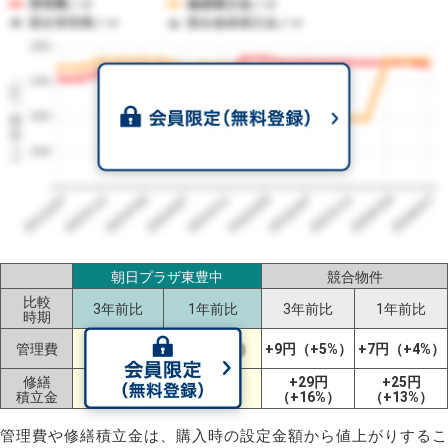
管理費／㎡
修繕積立金／㎡
競合管理費／㎡
競合修繕積立金／㎡
280
1㎡単価（円）
240
200
160
2023/07
2026/07
2026/03
2025/11
2025/07
2025/03
2024/11
2024/07
2024/03
2023/11
朝日プラザ東豊中
競合物件
比較
3年前比
1年前比
3年前比
1年前比
時期
+17円
管理費
-2円（-1%）
+9円（+5%）
+7円（+4%）
（+7%）
修繕
+8円
+66円
+29円
+25円
積立金
（+3%）
（+33%）
（+16%）
（+13%）
管理費や修繕積立金は、購入時の設定金額から値上がりするこ